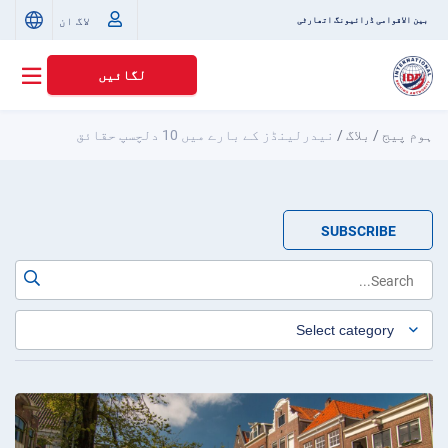
لاگ ان
بین الاقوامی ڈرائیونگ اتھارٹی
لگائیں
ہوم پیج
/
بلاگ
/
نیدرلینڈز کے بارے میں 10 دلچسپ حقائق
SUBSCRIBE