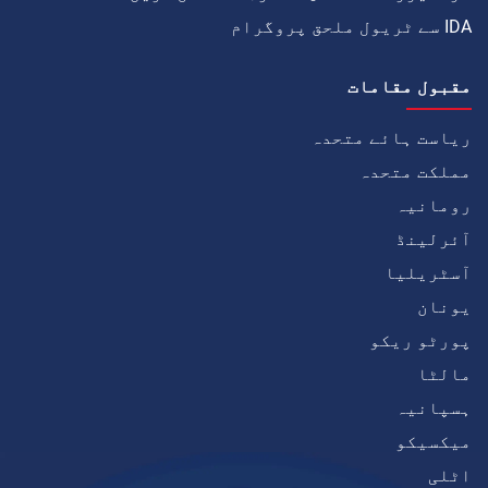
IDA سے ٹریول ملحق پروگرام
مقبول مقامات
ریاست ہائے متحدہ
مملکت متحدہ
رومانیہ
آئرلینڈ
آسٹریلیا
یونان
پورٹو ریکو
مالٹا
ہسپانیہ
میکسیکو
اٹلی