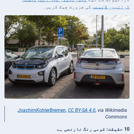
ڈرائیور لائسنس
کی ضرورت چیک کریں۔
JoachimKohlerBremen
,
CC BY-SA 4.0
, via Wikimedia
Commons
10 حقیقت: قومی رنگ نارنجی ہے