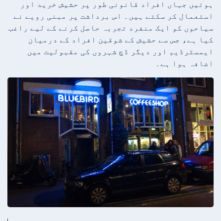
ہوئیں جہاں افراد قانونی طور پر حشیش خرید اور
استعمال کر سکتے ہیں۔ اس برداشت پر مبنی رویے نے
سیاحوں کو ایک منفرد تجربہ حاصل کرنے کے لیے راغب
کیا ہے، جس سے حشیش کے شوقین افراد کے درمیان
ایمسٹرڈیم اور دیگر ڈچ شہروں کی مقبولیت میں
اضافہ ہوا ہے۔