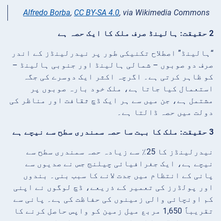
Alfredo Borba
,
CC BY-SA 4.0
, via Wikimedia Commons
2 حقیقت: ہالینڈ صرف ملک کا ایک حصہ ہے
“ہالینڈ” اصطلاح تکنیکی طور پر نیدرلینڈز کے اندر
صرف دو صوبوں – شمالی ہالینڈ اور جنوبی ہالینڈ –
کو ظاہر کرتی ہے۔ اگرچہ اکثر ایک دوسرے کی جگہ
استعمال کیا جاتا ہے، ملک خود بارہ صوبوں پر
مشتمل ہے، جن میں سے ہر ایک ڈچ ثقافت اور مناظر کی
دولت میں حصہ ڈالتا ہے۔
3 حقیقت: ملک کا بہت سا حصہ سمندری سطح سے نیچے ہے
نیدرلینڈز کا 25٪ سے زیادہ حصہ سمندری سطح سے
نیچے ہے، ایک جغرافیائی چیلنج جس نے صدیوں سے
پانی کے انتظام میں جدت لانے کا سبب بنی۔ بندوں
اور پولڈرز کی تعمیر کے ذریعے، ڈچ لوگوں نے اپنی
کم اونچائی والی زمینوں کی حفاظت کی ہے۔ پانی سے
تقریباً 1,650 مربع میل زمین کو واپس حاصل کرنے کا