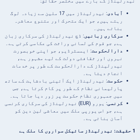
نیدرلینڈز کے بارے میں مختصر حقائق:
آبادی
: نیدرلینڈز میں 17 ملین سے زیادہ لوگ
رہتے ہیں، جو ایک متحرک اور متنوع معاشرہ
بناتے ہیں۔
سرکاری زبانیں
: ڈچ نیدرلینڈز کی سرکاری زبان
ہے، جو قوم کی لسانی وراثت کی عکاسی کرتی ہے۔
دارالحکومت
: ایمسٹرڈیم، جو اپنی خوبصورت
نہروں اور ثقافتی دولت کے لیے مشہور ہے،
نیدرلینڈز کے دارالحکومت کے طور پر خدمات
انجام دیتا ہے۔
حکومت
: نیدرلینڈز ایک آئینی بادشاہت کے ساتھ
پارلیمانی نظام کے طور پر کام کرتا ہے، جس
میں جمہوری نظام حکومت پر زور دیا جاتا ہے۔
کرنسی
: یورو (EUR) نیدرلینڈز کی سرکاری کرنسی
ہے، جو اس یورپی ملک میں معاشی لین دین کو
آسان بناتی ہے۔
1 حقیقت: نیدرلینڈز سائیکل سواروں کا ملک ہے