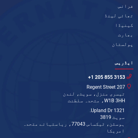
فرانس
تھائی لینڈ
کینیڈا
بھارت
پولستان
ایڈریس
+1 205 855 3153
207 Regent Street
تیسری منزل، سویٹ، لندن
W1B 3HH، متحدہ سلطنت
1321 Upland Dr.
سویٹ 3819
ہوسٹن، ٹیکساس 77043، ریاستہائے متحدہ
امریکا