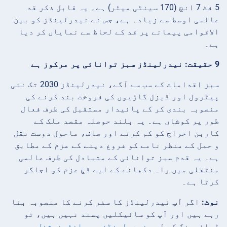
5 فٹ 7 انچ (170 سینٹی میٹر) ہے۔ یہ قابل ذکر قد
عالمی اوسط سے زیادہ ہے، جس نے نیدرلینڈز کو بین
الاقوامی پیمانے پر قد کے لحاظ سے نمایاں کر دیا
ہے۔
9 حقیقت: نیدرلینڈز سبز توانائی پر مرکوز ہے
سبز اقدامات کے سب سے آگے، نیدرلینڈز 2030 تک نئی
پیٹرول اور ڈیزل گاڑیوں کی فروخت بند کرنے کی
منصوبہ بندی کر کے پائیدار مستقبل کی طرف فعال
طور پر کوشاں ہے۔ یہ بلند حوصلہ مقصد ملک کے
کاربن اخراج کو کم کرنے اور صاف، ماحول دوست نقل
و حمل کے منظر نامے کو فروغ دینے کے عزم کے مطابق
ہے۔ یہ قدم سبز توانائی کے متبادل کی طرف عالمی
منتقلی میں راہ دکھانے کے لیے ڈچ عزم کو اجاگر
کرتا ہے۔
نوٹ:
اگر آپ نیدرلینڈز کا سفر کرنے کا منصوبہ بنا
رہے ہیں اور آپ کو سائیکلیں پسند نہیں ہیں، تو
ڈرائیونگ کے لیے
نیدرلینڈز میں انٹرنیشنل