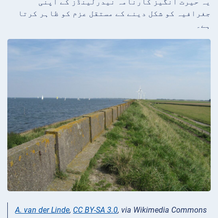
یہ حیرت انگیز کارنامہ نیدرلینڈز کے اپنی
جغرافیہ کو شکل دینے کے مستقل عزم کو ظاہر کرتا
ہے۔
A. van der Linde
,
CC BY-SA 3.0
, via Wikimedia Commons