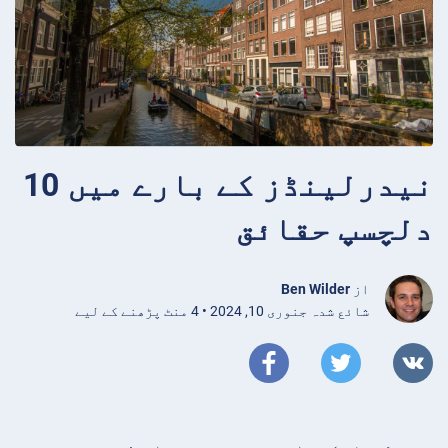
نیدرلینڈز کے بارے میں 10
دلچسپ حقائق
از
Ben Wilder
شائع شدہ جنوری 10, 2024 • 4 منٹ پڑھنے کے لیے