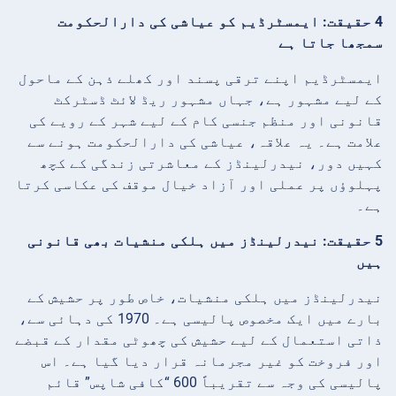
4 حقیقت: ایمسٹرڈیم کو عیاشی کی دارالحکومت
سمجھا جاتا ہے
ایمسٹرڈیم اپنے ترقی پسند اور کھلے ذہن کے ماحول
کے لیے مشہور ہے، جہاں مشہور ریڈ لائٹ ڈسٹرکٹ
قانونی اور منظم جنسی کام کے لیے شہر کے رویے کی
علامت ہے۔ یہ علاقہ، عیاشی کی دارالحکومت ہونے سے
کہیں دور، نیدرلینڈز کے معاشرتی زندگی کے کچھ
پہلوؤں پر عملی اور آزاد خیال موقف کی عکاسی کرتا
ہے۔
5 حقیقت: نیدرلینڈز میں ہلکی منشیات بھی قانونی
ہیں
نیدرلینڈز میں ہلکی منشیات، خاص طور پر حشیش کے
بارے میں ایک مخصوص پالیسی ہے۔ 1970 کی دہائی سے،
ذاتی استعمال کے لیے حشیش کی چھوٹی مقدار کے قبضے
اور فروخت کو غیر مجرمانہ قرار دیا گیا ہے۔ اس
پالیسی کی وجہ سے تقریباً 600 “کافی شاپس” قائم