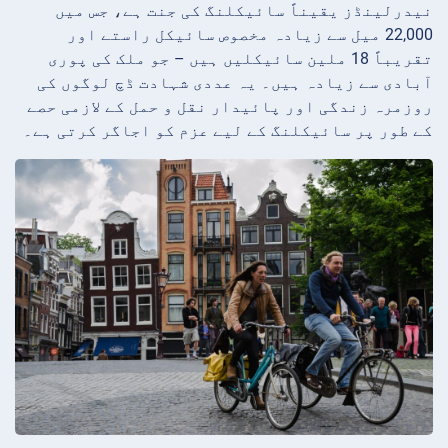
نیدرلینڈز یقیناً سائیکلنگ کی جنت ہے، جس میں
22,000 میل سے زیادہ مخصوص سائیکل راستے اور
تقریباً 18 ملین سائیکلیں ہیں – جو ملک کی پوری
آبادی سے زیادہ ہیں۔ یہ عددی شہادت ڈچ لوگوں کی
روزمرہ زندگی اور پائیدار نقل و حمل کے لازمی حصے
کے طور پر سائیکلنگ کے لیے عزم کو اجاگر کرتی ہے۔