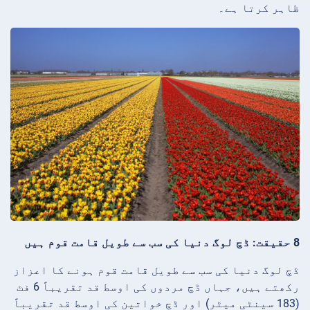
ظاہر کرتا ہے۔
8 حقیقت: ڈچ لوگ دنیا کی سب سے طویل قامت قوم ہیں
ڈچ لوگ دنیا کی سب سے طویل قامت قوم ہونے کا اعزاز
رکھتے ہیں، جہاں ڈچ مردوں کی اوسط قد تقریباً 6 فٹ
(183 سینٹی میٹر) اور ڈچ خواتین کی اوسط قد تقریباً