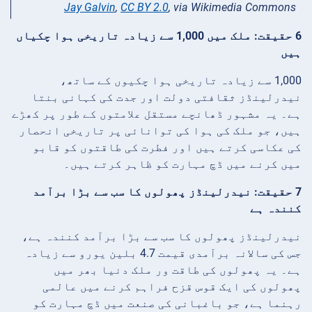
Jay Galvin
,
CC BY 2.0
, via Wikimedia Commons
6 حقیقت: ملک میں 1,000 سے زیادہ تاریخی ہوا چکیاں
ہیں
1,000 سے زیادہ تاریخی ہوا چکیوں کے ساتھ،
نیدرلینڈز ثقافتی دولت اور جدت کی کہانی بنتا
ہے۔ یہ مشہور ڈھانچے مستقل علامتوں کے طور پر کھڑے
ہیں، جو ملک کی ہوا کی توانائی پر تاریخی انحصار
کی عکاسی کرتے ہیں اور فطرت کی طاقتوں کو قابو
میں کرنے میں ڈچ مہارت کو ظاہر کرتے ہیں۔
7 حقیقت: نیدرلینڈز پھولوں کا سب سے بڑا برآمد
کنندہ ہے
نیدرلینڈز پھولوں کا سب سے بڑا برآمد کنندہ ہے،
جس کی سالانہ برآمدی قیمت 4.7 بلین یورو سے زیادہ
ہے۔ یہ پھولوں کی طاقت ور ملک دنیا بھر میں
پھولوں کی ایک قوس قزح فراہم کرنے میں عالمی
رہنما ہے، جو باغبانی کی صنعت میں ڈچ مہارت کو