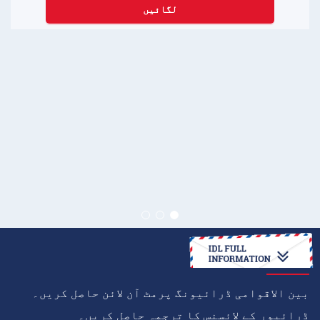
لگائیں
کیسے
بین الاقوامی ڈرائیونگ پرمٹ آن لائن حاصل کریں۔
ڈرائیور کے لائسنس کا ترجمہ حاصل کریں۔