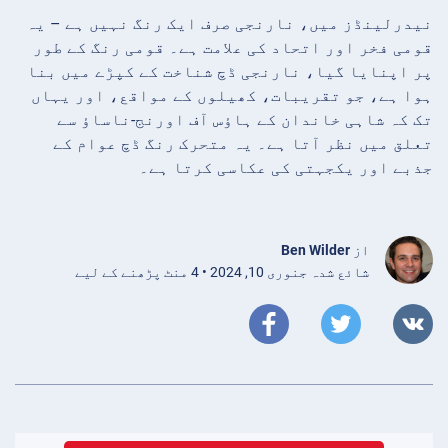
نیدرلینڈز میں، نارنجی صرف ایک رنگ نہیں ہے – یہ
قومی فخر اور اتحاد کی علامت ہے۔ قومی رنگ کے طور
پر اپنایا گیا، نارنجی ڈچ شناخت کے کپڑے میں بنا
ہوا ہے، جو تقریبات، کھیلوں کے مواقع، اور یہاں
تک کہ شاہی خاندان کے ہاؤس آف اورنج-ناساؤ سے
تعلق میں نظر آتا ہے۔ یہ متحرک رنگ ڈچ عوام کے
جذبے اور یکجہتی کی عکاسی کرتا ہے۔
از
Ben Wilder
شائع شدہ جنوری 10, 2024 • 4 منٹ پڑھنے کے لیے