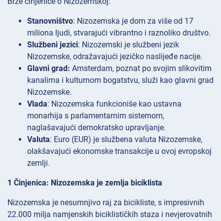
Brze činjenice o Nizozemskoj:
Stanovništvo
: Nizozemska je dom za više od 17
miliona ljudi, stvarajući vibrantno i raznoliko društvo.
Službeni jezici
: Nizozemski je službeni jezik
Nizozemske, odražavajući jezičko naslijeđe nacije.
Glavni grad:
Amsterdam, poznat po svojim slikovitim
kanalima i kulturnom bogatstvu, služi kao glavni grad
Nizozemske.
Vlada
: Nizozemska funkcioniše kao ustavna
monarhija s parlamentarnim sistemom,
naglašavajući demokratsko upravljanje.
Valuta
: Euro (EUR) je službena valuta Nizozemske,
olakšavajući ekonomske transakcije u ovoj evropskoj
zemlji.
1 Činjenica: Nizozemska je zemlja biciklista
Nizozemska je nesumnjivo raj za bicikliste, s impresivnih
22.000 milja namjenskih biciklističkih staza i nevjerovatnih