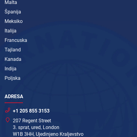
Malta
Španija
Meksiko
Italija
Francuska
Tajland
Kanada
Indija
Poljska
ADRESA
+1 205 855 3153
207 Regent Street
3. sprat, ured, London
W1B 3HH, Ujedinjeno Kraljevstvo