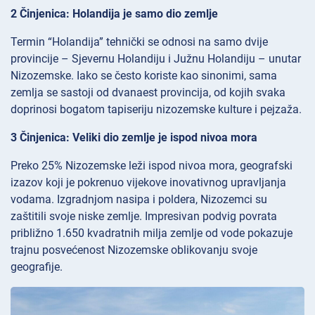
2 Činjenica: Holandija je samo dio zemlje
Termin “Holandija” tehnički se odnosi na samo dvije
provincije – Sjevernu Holandiju i Južnu Holandiju – unutar
Nizozemske. Iako se često koriste kao sinonimi, sama
zemlja se sastoji od dvanaest provincija, od kojih svaka
doprinosi bogatom tapiseriju nizozemske kulture i pejzaža.
3 Činjenica: Veliki dio zemlje je ispod nivoa mora
Preko 25% Nizozemske leži ispod nivoa mora, geografski
izazov koji je pokrenuo vijekove inovativnog upravljanja
vodama. Izgradnjom nasipa i poldera, Nizozemci su
zaštitili svoje niske zemlje. Impresivan podvig povrata
približno 1.650 kvadratnih milja zemlje od vode pokazuje
trajnu posvećenost Nizozemske oblikovanju svoje
geografije.