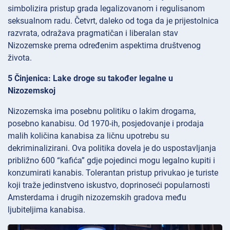
simbolizira pristup grada legalizovanom i regulisanom
seksualnom radu. Četvrt, daleko od toga da je prijestolnica
razvrata, odražava pragmatičan i liberalan stav
Nizozemske prema određenim aspektima društvenog
života.
5 Činjenica: Lake droge su također legalne u
Nizozemskoj
Nizozemska ima posebnu politiku o lakim drogama,
posebno kanabisu. Od 1970-ih, posjedovanje i prodaja
malih količina kanabisa za ličnu upotrebu su
dekriminalizirani. Ova politika dovela je do uspostavljanja
približno 600 “kafića” gdje pojedinci mogu legalno kupiti i
konzumirati kanabis. Tolerantan pristup privukao je turiste
koji traže jedinstveno iskustvo, doprinoseći popularnosti
Amsterdama i drugih nizozemskih gradova među
ljubiteljima kanabisa.