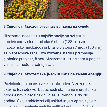
8 Činjenica: Nizozemci su najviša nacija na svijetu
Nizozemci nose titulu najviše nacije na svijetu, s
prosječnom visinom od oko 6 stopa (183 cm) za
nizozemske muškarce i približno 5 stopa i 7 inča (170 cm)
za nizozemske žene. Ova izuzetna statura premašuje
globalne prosjeke, čineći Nizozemsku izuzetnom u pogledu
visine na međunarodnoj skali.
9 Činjenica: Nizozemska je fokusirana na zelenu energiju
Pozicionirana na čelu zelenih inicijativa, Nizozemska
aktivno teži održivoj budućnosti planiranjem prestanka
prodaje novih benzinskih i dizel automobila do 2030.
godine. Ovaj ambiciozni cilj usklađen je s opredjeljnjem
zemlje za smanjenje emisije ugljika i poticanje čistijeg,