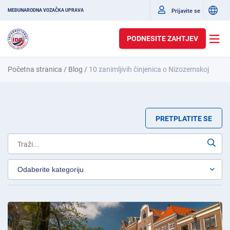
Prijavite se
MEĐUNARODNA VOZAČKA UPRAVA
PODNESITE ZAHTJEV
Početna stranica
/
Blog
/
10 zanimljivih činjenica o Nizozemskoj
PRETPLATITE SE