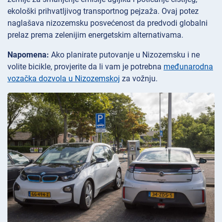
ekološki prihvatljivog transportnog pejzaža. Ovaj potez
naglašava nizozemsku posvećenost da predvodi globalni
prelaz prema zelenijim energetskim alternativama.
Napomena:
Ako planirate putovanje u Nizozemsku i ne
volite bicikle, provjerite da li vam je potrebna
međunarodna
vozačka dozvola u Nizozemskoj
za vožnju.