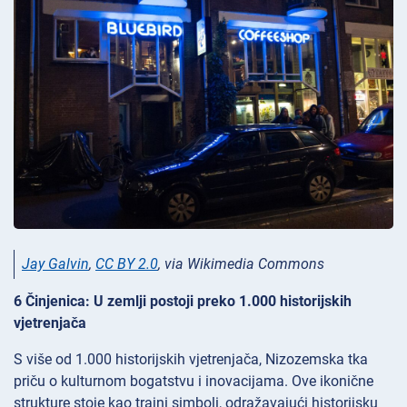
Jay Galvin
,
CC BY 2.0
, via Wikimedia Commons
6 Činjenica: U zemlji postoji preko 1.000 historijskih
vjetrenjača
S više od 1.000 historijskih vjetrenjača, Nizozemska tka
priču o kulturnom bogatstvu i inovacijama. Ove ikonične
strukture stoje kao trajni simboli, odražavajući historijsku