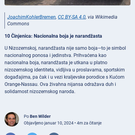
JoachimKohlerBremen
,
CC BY-SA 4.0
, via Wikimedia
Commons
10 Činjenica: Nacionalna boja je narandžasta
U Nizozemskoj, narandžasta nije samo boja—to je simbol
nacionalnog ponosa i jedinstva. Prihvaćena kao
nacionalna boja, narandžasta je utkana u platno
nizozemskog identiteta, vidljiva u proslavama, sportskim
događajima, pa čak i u vezi kraljevske porodice s Kućom
Orange-Nassau. Ova živahna nijansa odražava duh i
solidarnost nizozemskog naroda.
Po
Ben Wilder
Objavljeno januar 10, 2024 • 4m za čitanje