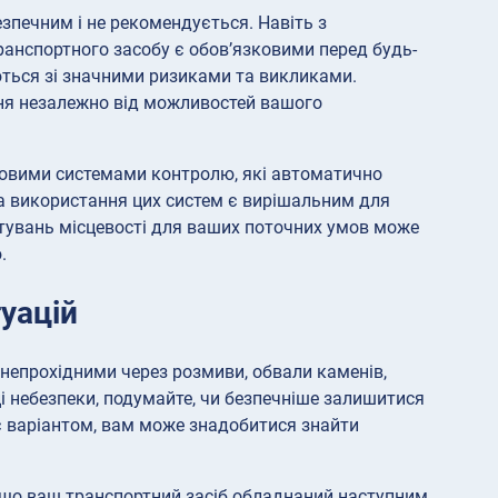
зпечним і не рекомендується. Навіть з
анспортного засобу є обов’язковими перед будь-
ються зі значними ризиками та викликами.
ня незалежно від можливостей вашого
довими системами контролю, які автоматично
а використання цих систем є вирішальним для
тувань місцевості для ваших поточних умов може
.
уацій
 непрохідними через розмиви, обвали каменів,
ці небезпеки, подумайте, чи безпечніше залишитися
 є варіантом, вам може знадобитися знайти
 що ваш транспортний засіб обладнаний наступним