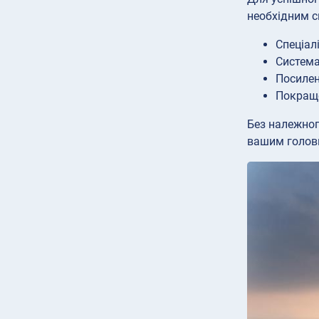
необхідним 
Спеціал
Система
Посилен
Покраще
Без належног
вашим голов