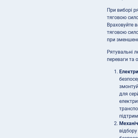
При виборі р
тяговою сило
Враховуйте в
тяговою сило
при зменшенн
Рятувальні ле
переваги та 
Електри
безпосе
змонтуй
для сер
електри
транспо
підтрим
Механіч
відбору