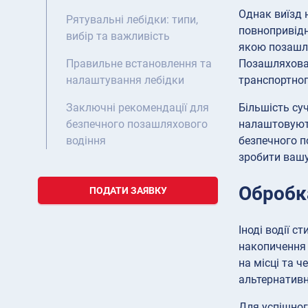
Однак виїзд 
Рятувальні лебідки: типи,
повнопривідн
вибір та важливість
якою позашля
Позашляхова 
Правильне встановлення та
транспортног
налаштування лебідки
Більшість су
Заключні рекомендації для
налаштовують
безпечного позашляхового
безпечного п
водіння
зробити вашу
Обробк
ПОДАТИ ЗАЯВКУ
Іноді водії 
накопичення 
на місці та 
альтернативн
Для успішног