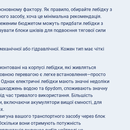
 основному фактору. Як правило, обирайте лебідку з
ого засобу, хоча це мінімальна рекомендація.
обмеженим бюджетом можуть придбати лебідки з
вувати блоки шківів для подвоєння тягової сили
еханічної або гідравлічної. Кожен тип має чіткі
онтовані на корпусі лебідки, які живляться
новною перевагою є легке встановлення—просто
 Однак електричні лебідки мають значні недоліки
пошкоджень водою та бруdom, споживають значну
д час тривалого використання. Більшість
ми, включаючи акумулятори вищої ємності, для
х.
игуна вашого транспортного засобу через блок
 Оскільки вони отримують потужність