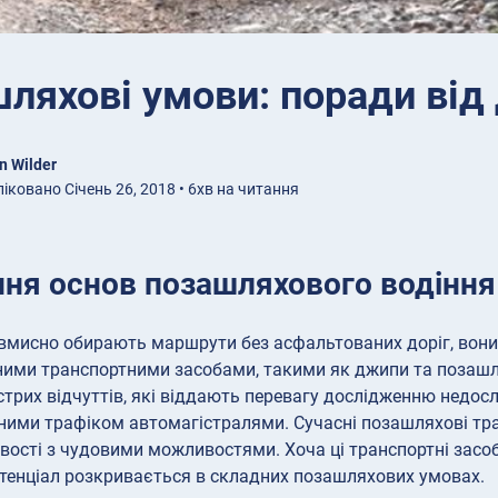
ляхові умови: поради від 
n Wilder
іковано Січень 26, 2018 • 6хв на читання
ння основ позашляхового водіння
авмисно обирають маршрути без асфальтованих доріг, вони
ними транспортними засобами, такими як джипи та позаш
стрих відчуттів, які віддають перевагу дослідженню недос
ими трафіком автомагістралями. Сучасні позашляхові тран
вості з чудовими можливостями. Хоча ці транспортні засо
тенціал розкривається в складних позашляхових умовах.