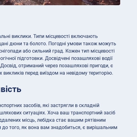
льні виклики. Типи місцевості включають
піщані дюни та болото. Погодні умови також можуть
снігопади або сильний град. Кожен тип місцевості
гічної підготовки. Досвідчені позашляхові водії
Досвід, отриманий через позашляхові пригоди, є
их викликів перед виїздом на невідому територію.
ивість
портних засобів, які застрягли в складній
ашляхових ситуаціях. Хоча ваш транспортний засіб
ддалених місць, лебідка стає вашим рятівним
 до того, як вона вам знадобиться, є вирішальним