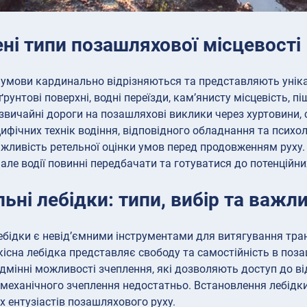
ні типи позашляхової місцевості
умови кардинально відрізняються та представляють уніка
ґрунтові поверхні, водні переїзди, кам’янисту місцевість, 
звичайні дороги на позашляхові виклики через хуртовини, 
ифічних технік водіння, відповідного обладнання та психоло
жливість ретельної оцінки умов перед продовженням руху. 
 але водії повинні передбачати та готуватися до потенційн
ьні лебідки: типи, вибір та важл
ебідки є невід’ємними інструментами для витягування транс
Якісна лебідка представляє свободу та самостійність в поз
дмінні можливості зчеплення, які дозволяють доступ до ві
 механічного зчеплення недостатньо. Встановлення лебідки
х ентузіастів позашляхового руху.