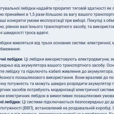
ятувальної лебідки надайте пріоритет тяговій здатності як
ю принаймні в 1,5 рази більшою за вагу вашого транспортн
аші конкретні умови експлуатації при виборі. Покупці з 
ю, рівною вазі їхнього транспортного засобу, та використо
і швидкості троса вдвічі.
бідки живляться від трьох основних систем: електричної, м
обмеження:
чні лебідки:
Ці лебідки використовують електродвигуни, зм
редньо від акумулятора вашого транспортного засобу. Ос
те лебідку та підключіть кабелі живлення до акумулятора.
йозного позашляхового використання. Вони вразливі до 
чну потужність та можуть швидко розрядити акумулятор пі
ртних засобів потребують модернізації електричної систе
ки електричних лебідок в вимогливих позашляхових умова
ні лебідки:
Ці системи підключаються безпосередньо до дв
 потужності (ВВП), встановлений на роздавальній коробці.