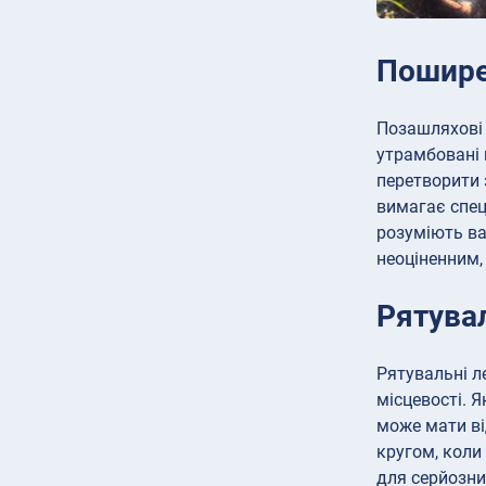
Пошире
Позашляхові 
утрамбовані 
перетворити 
вимагає спец
розуміють ва
неоціненним,
Рятувал
Рятувальні л
місцевості. 
може мати ві
кругом, коли
для серйозни