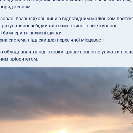
спорядженням:
ізовані позашляхові шини з відповідним малюнком протек
 рятувальної лебідки для самостійного витягування
і бампери та захисні щитки
на система підвіски для пересічної місцевості
о обладнання та підготовки краще повністю уникати поза
ним пріоритетом.