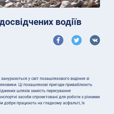
досвідчених водіїв
 занурюються у світ позашляхового водіння зі
ляховики. Ці позашляхові пригоди приваблюють
ліджених шляхів замість пересування
спортні засоби спроектовані для роботи з різними
би добре працюють на гладкому асфальті, їх