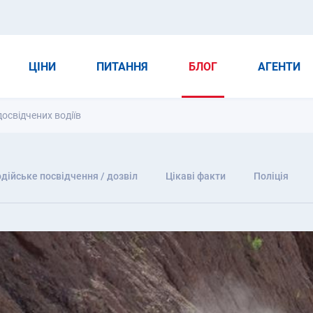
ЦІНИ
ПИТАННЯ
БЛОГ
АГЕНТИ
освідчених водіїв
дійське посвідчення / дозвіл
Цікаві факти
Поліція