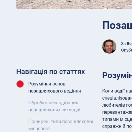
Позаш
За
Be
Опубл
Навігація по статтях
Розумі
Розуміння основ
Коли водії н
позашляхового водіння
спеціалізова
Обробка несподіваних
любителів го
позашляхових ситуацій
перевантажен
типами місце
Поширені типи позашляхової
справжній по
місцевості