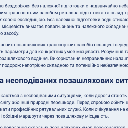
на бездоріжжя без належної підготовки є надзвичайно небе
им транспортним засобом ретельна підготовка та огляд тр
ховою експедицією. Без належної підготовки водії стика
місцевість вимагає поваги, знань та належного обладнан
о засобу.
часних позашляхових транспортних засобів оснащені пере
 параметри для конкретних умов місцевості. Розуміння т
озашляхового водіння. Використання неправильних налаш
 подорож непотрібно складною та потенційно небезпечною
а несподіваних позашляхових сит
стикаються з несподіваними ситуаціями, коли дороги стають
снігу або інші природні перешкоди. Перед спробою обійти 
чекати професійних рятувальних служб. Коли очікування не
і обхідні маршрути через позашляхову місцевість.
о подолання складних позашляхових умов переконайтеся,