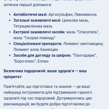
аптечки першої допомоги:
Антибіотичні мазі:
Аргосульфан, Левомеколь
Загальні заживлючі мазі:
Цинкова мазь,
Тетрациклінова мазь
Екстрені заживлючі засоби:
мазь “Спасатель”,
мазь “Скорая помощь”
Спеціалізовані препарати:
Лінімент синтоміцину,
Лінімент алое, Банеоцин
Засоби для догляду за шкірою:
“Пантодерм”,
“Боро-плюс”, Еплан
Безпечних подорожей: ваше здоров’я — ваш
пріоритет
Пам’ятайте, що підготовка та знання — це ваші
найкращі інструменти для підтримання гарного
здоров’я під час подорожей. Дотримуючись цих
рекомендацій, ви будете добре підготовлені до