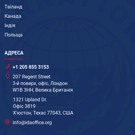
Таїланд
Канада
Індія
Польща
АДРЕСА
+1 205 855 3153
207 Regent Street
3-й поверх, офіс, Лондон
W1B 3HH, Велика Британія
1321 Upland Dr.
Офіс 3819
Х'юстон, Техас 77043, США
info@idaoffice.org