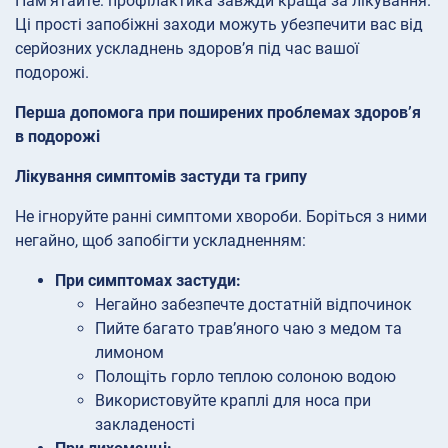
Пам’ятайте: профілактика завжди краща за лікування.
Ці прості запобіжні заходи можуть убезпечити вас від
серйозних ускладнень здоров’я під час вашої
подорожі.
Перша допомога при поширених проблемах здоров’я
в подорожі
Лікування симптомів застуди та грипу
Не ігноруйте ранні симптоми хвороби. Боріться з ними
негайно, щоб запобігти ускладненням:
При симптомах застуди:
Негайно забезпечте достатній відпочинок
Пийте багато трав’яного чаю з медом та
лимоном
Полощіть горло теплою солоною водою
Використовуйте краплі для носа при
закладеності