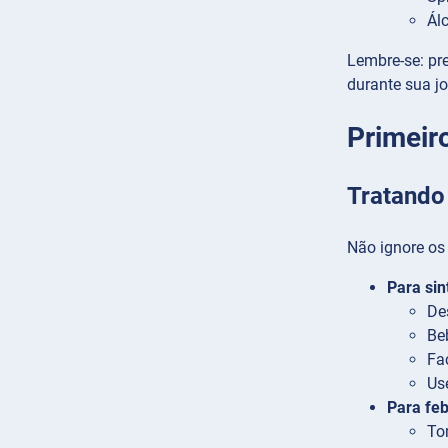
Ál
Lembre-se: pr
durante sua j
Primeir
Tratando
Não ignore os
Para sin
De
Be
Fa
Us
Para feb
To