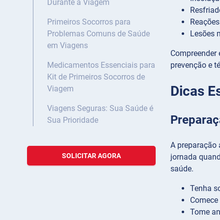
Durante a Viagem
Resfriad
Reações 
Primeiros Socorros para
Lesões 
Problemas Comuns de Saúde
em Viagens
Compreender es
prevenção e t
Medicamentos Essenciais para
Kit de Primeiros Socorros de
Dicas E
Viagem
Viagens Seguras: Sua Saúde é
Preparaç
Sua Prioridade
A preparação 
SOLICITAR AGORA
jornada quand
saúde.
Tenha s
Comece 
Tome ant