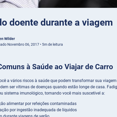
do doente durante a viagem
en Wilder
cado Novembro 06, 2017 • 5m de leitura
Comuns à Saúde ao Viajar de Carro
você a vários riscos à saúde que podem transformar sua viag
odem ser vítimas de doenças quando estão longe de casa. Fadi
eu sistema imunológico, tornando você mais suscetível a:
ção alimentar por refeições contaminadas
ação por ingestão inadequada de líquidos
o durante viagens de verão