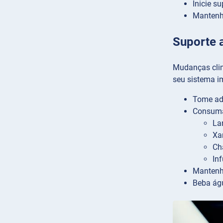
Inicie s
Mantenha
Suporte 
Mudanças clim
seu sistema i
Tome ada
Consuma 
Lar
Xa
Ch
In
Mantenh
Beba águ