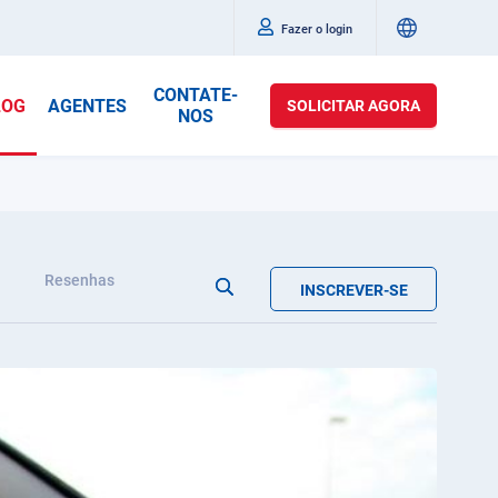
Fazer o login
CONTATE-
LOG
AGENTES
SOLICITAR AGORA
NOS
Resenhas
INSCREVER-SE