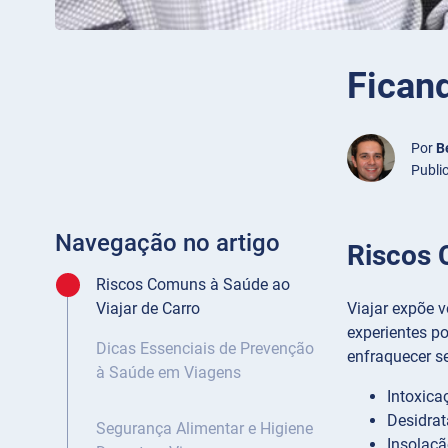
Fican
Por
B
Publi
Navegação no artigo
Riscos 
Riscos Comuns à Saúde ao
Viajar expõe 
Viajar de Carro
experientes p
Dicas Essenciais de Prevenção
enfraquecer s
à Saúde em Viagens
Intoxica
Desidrat
Segurança Alimentar e Higiene
Insolaçã