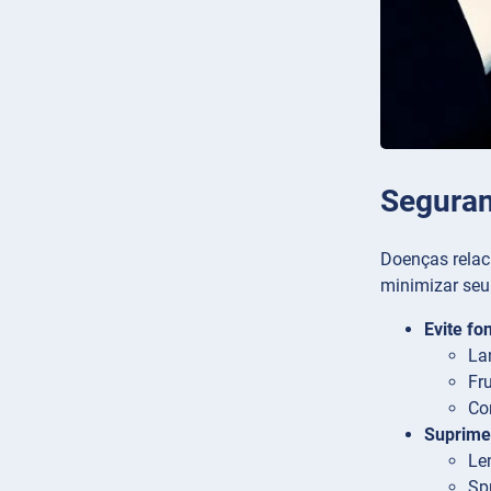
Seguran
Doenças relac
minimizar seu 
Evite fo
La
Fr
Co
Suprimen
Le
Sp