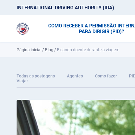
INTERNATIONAL DRIVING AUTHORITY (IDA)
COMO RECEBER A PERMISSÃO INTER
PARA DIRIGIR (PID)?
Página inicial
/
Blog
/
Ficando doente durante a viagem
Todas as postagens
Agentes
Como fazer
PI
Viajar