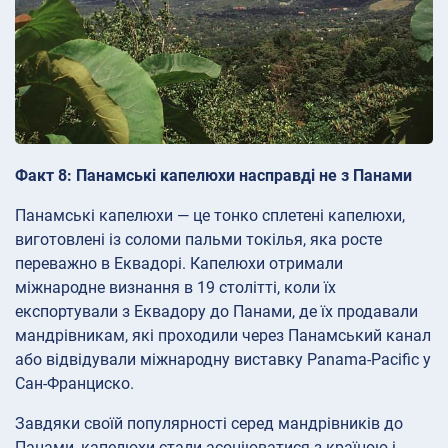
Факт 8: Панамські капелюхи насправді не з Панами
Панамські капелюхи — це тонко сплетені капелюхи,
виготовлені із соломи пальми токілья, яка росте
переважно в Еквадорі. Капелюхи отримали
міжнародне визнання в 19 столітті, коли їх
експортували з Еквадору до Панами, де їх продавали
мандрівникам, які проходили через Панамський канал
або відвідували міжнародну виставку Panama-Pacific у
Сан-Франциско.
Завдяки своїй популярності серед мандрівників до
Панами, капелюхи стали асоціюватися з країною і