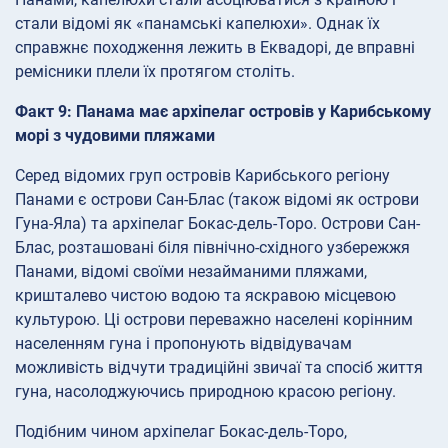
стали відомі як «панамські капелюхи». Однак їх
справжнє походження лежить в Еквадорі, де вправні
ремісники плели їх протягом століть.
Факт 9: Панама має архіпелаг островів у Карибському
морі з чудовими пляжами
Серед відомих груп островів Карибського регіону
Панами є острови Сан-Блас (також відомі як острови
Гуна-Яла) та архіпелаг Бокас-дель-Торо. Острови Сан-
Блас, розташовані біля північно-східного узбережжя
Панами, відомі своїми незайманими пляжами,
кришталево чистою водою та яскравою місцевою
культурою. Ці острови переважно населені корінним
населенням гуна і пропонують відвідувачам
можливість відчути традиційні звичаї та спосіб життя
гуна, насолоджуючись природною красою регіону.
Подібним чином архіпелаг Бокас-дель-Торо,