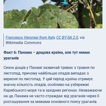
Francesco Veronesi from Italy
,
CC BY-SA 2.0
, via
Wikimedia Commons
Факт 6: Панама – дощова країна, але тут немає
ураганів
Сезон дощів у Панамі зазвичай триває з травня по
листопад, причому найбільше опадів випадає з
вересня по листопад. У цей період країна отримує
значну кількість опадів, особливо на узбережжі
Карибського моря та в західних регіонах. Незважаючи
на це, Панама не часто страждає від ураганів через її
розташування за межами основного поясу ураганів.