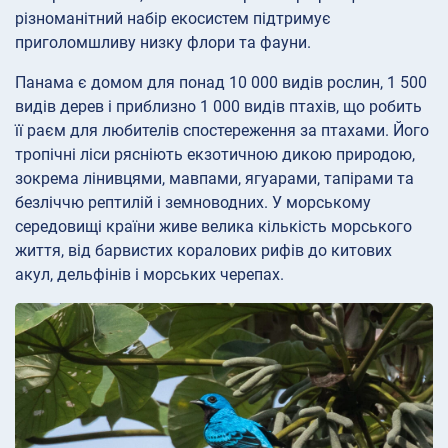
різноманітний набір екосистем підтримує
приголомшливу низку флори та фауни.
Панама є домом для понад 10 000 видів рослин, 1 500
видів дерев і приблизно 1 000 видів птахів, що робить
її раєм для любителів спостереження за птахами. Його
тропічні ліси рясніють екзотичною дикою природою,
зокрема лінивцями, мавпами, ягуарами, тапірами та
безліччю рептилій і земноводних. У морському
середовищі країни живе велика кількість морського
життя, від барвистих коралових рифів до китових
акул, дельфінів і морських черепах.