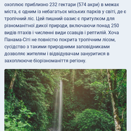
охоплює приблизно 232 гектари (574 акри) в межах
міста, є одним із небагатьох міських парків у світі, де є
тропічний ліс. Цей пишний оазис є притулком для
різноманітної дикої природи, включаючи понад 250
видів птахів і численні види ссавців і рептилій. Хоча
Панама-Сіті не повністю покрита тропічним лісом,
сусідство з такими природними заповідниками
дозволяє жителям і відвідувачам зануритися в
захоплююче біорізноманіття регіону.