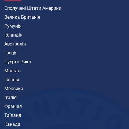
Сполучені Штати Америки
Велика Британія
Румунія
Ірландія
Австралія
Греція
Пуерто-Рико
Мальта
Іспанія
Мексика
Італія
Франція
Таїланд
Канада