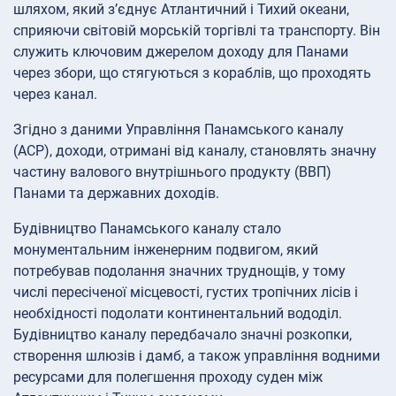
шляхом, який з’єднує Атлантичний і Тихий океани,
сприяючи світовій морській торгівлі та транспорту. Він
служить ключовим джерелом доходу для Панами
через збори, що стягуються з кораблів, що проходять
через канал.
Згідно з даними Управління Панамського каналу
(ACP), доходи, отримані від каналу, становлять значну
частину валового внутрішнього продукту (ВВП)
Панами та державних доходів.
Будівництво Панамського каналу стало
монументальним інженерним подвигом, який
потребував подолання значних труднощів, у тому
числі пересіченої місцевості, густих тропічних лісів і
необхідності подолати континентальний вододіл.
Будівництво каналу передбачало значні розкопки,
створення шлюзів і дамб, а також управління водними
ресурсами для полегшення проходу суден між