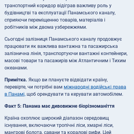
транспортний коридор відіграв важливу роль у
будівництві та експлуатації Панамського каналу,
сприяючи переміщенню товарів, матеріалів і
робітників між двома узбережжями.
Сьогодні залізниця Панамського каналу продовжує
працювати як важлива вантажна та пасажирська
залізнична лінія, транспортуючи вантажні контейнери,
масові товари та пасажирів між Атлантичним і Тихим
океанами.
Примітка.
Якщо ви плануєте відвідати країну,
перевірте, чи потрібні вам
міжнародні водійські права
в Панамі,
щоб орендувати та керувати автомобілем.
Факт 5: Панама має дивовижне біорізноманіття
Країна охоплює широкий діапазон середовищ
існування, включаючи тропічні ліси, хмарні ліси,
мангрові болота, савани та коралові рифи. Цей