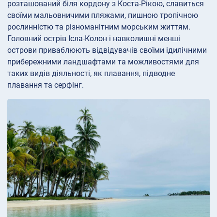
розташований біля кордону з Коста-Рікою, славиться
своїми мальовничими пляжами, пишною тропічною
рослинністю та різноманітним морським життям.
Головний острів Ісла-Колон і навколишні менші
острови приваблюють відвідувачів своїми ідилічними
прибережними ландшафтами та можливостями для
таких видів діяльності, як плавання, підводне
плавання та серфінг.