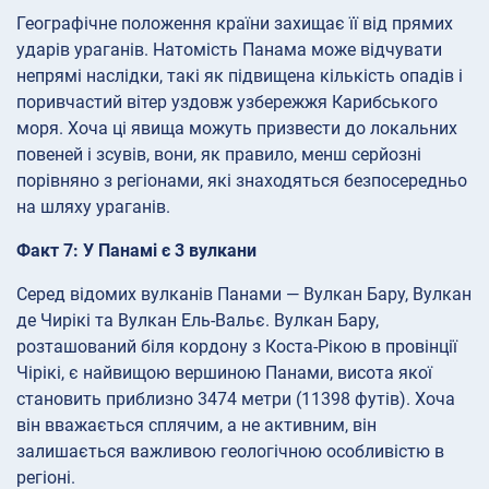
Географічне положення країни захищає її від прямих
ударів ураганів. Натомість Панама може відчувати
непрямі наслідки, такі як підвищена кількість опадів і
поривчастий вітер уздовж узбережжя Карибського
моря. Хоча ці явища можуть призвести до локальних
повеней і зсувів, вони, як правило, менш серйозні
порівняно з регіонами, які знаходяться безпосередньо
на шляху ураганів.
Факт 7: У Панамі є 3 вулкани
Серед відомих вулканів Панами — Вулкан Бару, Вулкан
де Чирікі та Вулкан Ель-Вальє. Вулкан Бару,
розташований біля кордону з Коста-Рікою в провінції
Чірікі, є найвищою вершиною Панами, висота якої
становить приблизно 3474 метри (11398 футів). Хоча
він вважається сплячим, а не активним, він
залишається важливою геологічною особливістю в
регіоні.