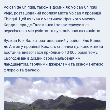
Volcán de Chiriquí, також відомий як Volcán Chiriquí
Viejo, розташований поблизу міста Volcán у провінції
Chiriquí. Цей вулкан є частиною гірського масиву
Кордильєра-де-Таламанка і характеризується
пересіченою місцевістю та вулканічною активністю.
Вулкан Ель-Вальє, розташований у районі Ель-Вальє-
де-Антон у провінції Кокле, є сплячим вулканом, який
востаннє вивергався приблизно 13 000 років тому.
Сьогодні він відомий своїм мальовничим
ландшафтом, гарячими джерелами та різноманітною
флорою та фауною.