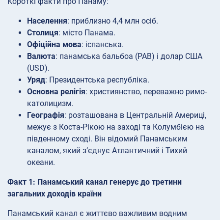
Короткі факти про Панаму:
Населення
: приблизно 4,4 млн осіб.
Столиця
: місто Панама.
Офіційна мова
: іспанська.
Валюта
: панамська бальбоа (PAB) і долар США
(USD).
Уряд
: Президентська республіка.
Основна релігія
: християнство, переважно римо-
католицизм.
Географія
: розташована в Центральній Америці,
межує з Коста-Рікою на заході та Колумбією на
південному сході. Він відомий Панамським
каналом, який з’єднує Атлантичний і Тихий
океани.
Факт 1: Панамський канал генерує до третини
загальних доходів країни
Панамський канал є життєво важливим водним