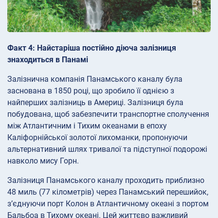
Факт 4: Найстаріша постійно діюча залізниця
знаходиться в Панамі
Залізнична компанія Панамського каналу була
заснована в 1850 році, що зробило її однією з
найперших залізниць в Америці. Залізниця була
побудована, щоб забезпечити транспортне сполучення
між Атлантичним і Тихим океанами в епоху
Каліфорнійської золотої лихоманки, пропонуючи
альтернативний шлях тривалої та підступної подорожі
навколо мису Горн.
Залізниця Панамського каналу проходить приблизно
48 миль (77 кілометрів) через Панамський перешийок,
з’єднуючи порт Колон в Атлантичному океані з портом
Бальбоа в Тихому океані. Цей життєво важливий