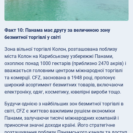
Факт 10: Панама має другу за величиною зону
безмитної торгівлі у світі
Зона вільної торгівлі Колон, розташована поблизу
міста Колон на Карибському узбережжі Панами,
охоплює понад 1000 гектарів (приблизно 2470 акрів) і
вважається головним центром міжнародної торгівлі
та комерції. CFZ, заснована в 1948 році, пропонує
широкий асортимент безмитних товарів, включаючи
електроніку, одяг, косметику, ювелірні вироби тощо.
Будучи однією з найбільших зон безмитної торгівлі в
світі, CFZ є життєво важливим рушієм економіки
Панами, залучаючи тисячі міжнародних компаній і
приносячи значні доходи країні. Його стратегічне
розташування поблизу Панамського каналу та доступ