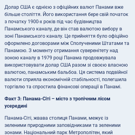
Долар США є однією з офіційних валют Панами вже
більше століття. Його використання бере свій початок
з початку 1900-х років під час будівництва
Панамського каналу, де він став валютою вибору в
зоні Панамського каналу. Це прийняття було офіційно
оформлено договорами між Сполученими Штатами та
Панамою. З моменту отримання суверенітету над
зоною каналу в 1979 році Панама продовжувала
використовувати долар США разом зі своєю власною
валютою, панамським бальбоа. Ця система подвійної
валюти сприяла економічній стабільності, полегшила
торгівлю та спростила фінансові операції в Панамі.
Факт 3: Панама-Сіті – місто з тропічним лісом
усередині
Панама-Сіті, жвава столиця Панами, межує із
зеленими природними заповідниками та зеленими
зонами. Національний парк Метрополітен, який