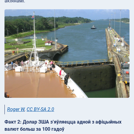
акіянамі.
Roger W
,
CC BY-SA 2.0
Факт 2: Долар ЗША з’яўляецца адной з афіцыйных
валют больш за 100 гадоў