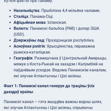
Хуткія факты пра Панаму:
Насельніцтва
: Прыблізна 4,4 мільёна чалавек.
Сталіца
: Панама-Сіці.
Афіцыйная мова
: Іспанская.
Валюта
: Панамскі бальбоа (PAB) і долар ЗША
(USD).
Дзяржаўны лад
: Прэзідэнцкая рэспубліка.
Асноўная рэлігія
: Хрысціянства, пераважна
рымска-каталіцкае.
Геаграфія
: Размешчана ў Цэнтральнай Амерыцы,
мяжуе з Коста-Рыкай на захадзе і Калумбіяй на
паўднёвым усходзе. Вядома Панамскім каналам,
які злучае Атлантычны і Ціхі акіяны.
Факт 1: Панамскі канал генеруе да траціны ўсіх
даходаў краіны
Панамскі канал — гэта жыццёва важны водны шлях,
які злучае Атлантычны і Ціхі акіяны, спрыяючы