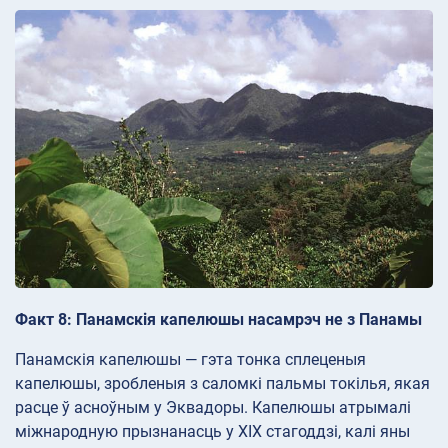
Факт 8: Панамскія капелюшы насамрэч не з Панамы
Панамскія капелюшы — гэта тонка сплеценыя
капелюшы, зробленыя з саломкі пальмы токілья, якая
расце ў асноўным у Эквадоры. Капелюшы атрымалі
міжнародную прызнанасць у XIX стагоддзі, калі яны