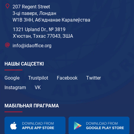
207 Regent Street
3-ці паверх, Лондан
W1B 3HH, Аб'яднанае Каралеўства
1321 Upland Dr., № 3819
Х'юстан, Тэхас 77043, ЗША
info@idaoffice.org
НАШЫ САЦСЕТКІ
Google
Trustpilot
Facebook
Twitter
Instagram
VK
МАБІЛЬНАЯ ПРАГРАМА