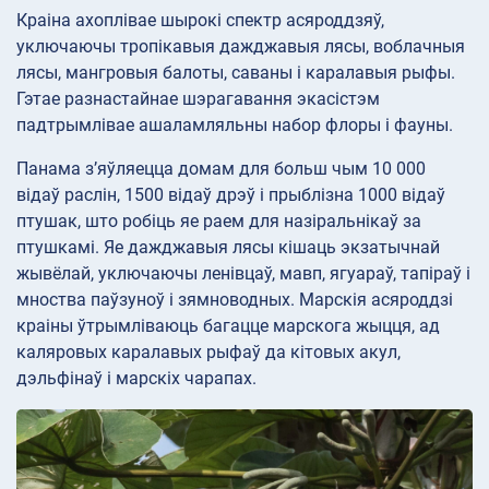
Краіна ахоплівае шырокі спектр асяроддзяў,
уключаючы тропікавыя дажджавыя лясы, воблачныя
лясы, мангровыя балоты, саваны і каралавыя рыфы.
Гэтае разнастайнае шэрагавання экасістэм
падтрымлівае ашаламляльны набор флоры і фауны.
Панама з’яўляецца домам для больш чым 10 000
відаў раслін, 1500 відаў дрэў і прыблізна 1000 відаў
птушак, што робіць яе раем для назіральнікаў за
птушкамі. Яе дажджавыя лясы кішаць экзатычнай
жывёлай, уключаючы ленівцаў, мавп, ягуараў, тапіраў і
мноства паўзуноў і зямноводных. Марскія асяроддзі
краіны ўтрымліваюць багацце марскога жыцця, ад
каляровых каралавых рыфаў да кітовых акул,
дэльфінаў і марскіх чарапах.