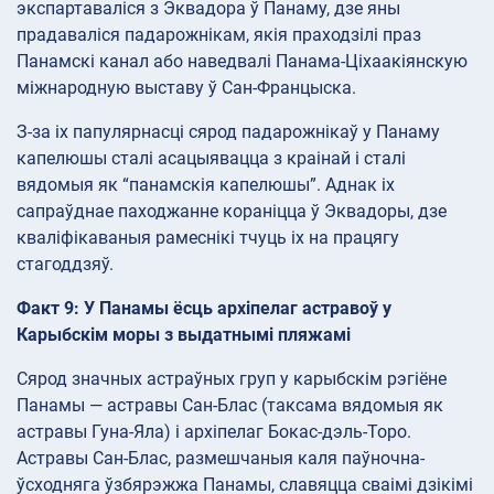
экспартаваліся з Эквадора ў Панаму, дзе яны
прадаваліся падарожнікам, якія праходзілі праз
Панамскі канал або наведвалі Панама-Ціхаакіянскую
міжнародную выставу ў Сан-Францыска.
З-за іх папулярнасці сярод падарожнікаў у Панаму
капелюшы сталі асацыявацца з краінай і сталі
вядомыя як “панамскія капелюшы”. Аднак іх
сапраўднае паходжанне кораніцца ў Эквадоры, дзе
кваліфікаваныя рамеснікі тчуць іх на працягу
стагоддзяў.
Факт 9: У Панамы ёсць архіпелаг астравоў у
Карыбскім моры з выдатнымі пляжамі
Сярод значных астраўных груп у карыбскім рэгіёне
Панамы — астравы Сан-Блас (таксама вядомыя як
астравы Гуна-Яла) і архіпелаг Бокас-дэль-Торо.
Астравы Сан-Блас, размешчаныя каля паўночна-
ўсходняга ўзбярэжжа Панамы, славяцца сваімі дзікімі