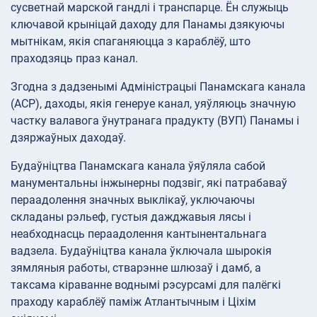
сусветнай марской гандлі і транспарце. Ён служыць
ключавой крыніцай даходу для Панамы дзякуючы
мытнікам, якія спаганяюцца з караблёў, што
праходзяць праз канал.
Згодна з дадзенымі Адміністрацыі Панамскага канала
(ACP), даходы, якія генеруе канал, уяўляюць значную
частку валавога ўнутранага прадукту (ВУП) Панамы і
дзяржаўных даходаў.
Будаўніцтва Панамскага канала ўяўляла сабой
манументальны інжынерны подзвіг, які патрабаваў
пераадолення значных выклікаў, уключаючы
складаны рэльеф, густыя дажджавыя лясы і
неабходнасць пераадолення кантынентальнага
вадзела. Будаўніцтва канала ўключала шырокія
зямляныя работы, стварэнне шлюзаў і дамб, а
таксама кіраванне воднымі рэсурсамі для палёгкі
праходу караблёў паміж Атлантычным і Ціхім