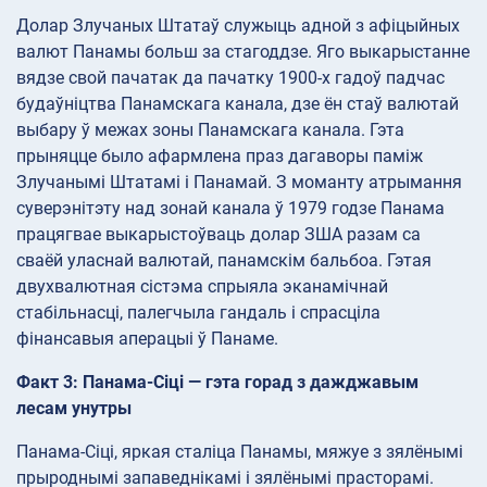
Долар Злучаных Штатаў служыць адной з афіцыйных
валют Панамы больш за стагоддзе. Яго выкарыстанне
вядзе свой пачатак да пачатку 1900-х гадоў падчас
будаўніцтва Панамскага канала, дзе ён стаў валютай
выбару ў межах зоны Панамскага канала. Гэта
прыняцце было афармлена праз дагаворы паміж
Злучанымі Штатамі і Панамай. З моманту атрымання
суверэнітэту над зонай канала ў 1979 годзе Панама
працягвае выкарыстоўваць долар ЗША разам са
сваёй уласнай валютай, панамскім бальбоа. Гэтая
двухвалютная сістэма спрыяла эканамічнай
стабільнасці, палегчыла гандаль і спрасціла
фінансавыя аперацыі ў Панаме.
Факт 3: Панама-Сіці — гэта горад з дажджавым
лесам унутры
Панама-Сіці, яркая сталіца Панамы, мяжуе з зялёнымі
прыроднымі запаведнікамі і зялёнымі прасторамі.