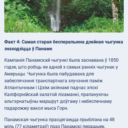
Факт 4: Самая старая бесперапынна дзейная чыгунка
знаходзіцца ў Панаме
Кампанія Панамскай чыгункі была заснавана ў 1850
годзе, што робіць яе адной з самых ранніх чыгунак у
Амерыцы. Чыгунка была пабудавана для
забеспячэння транспартнага злучэння паміж
Атлантычным і Ціхім акіянамі падчас эпохі
Каліфорнійскай залатой ліхаманкі, прапануючы
альтэрнатыўны маршрут доўгаму і небяспечнаму
падарожжу вакол мыса Горн.
Панамская чыгунка прасцягаецца прыблізна на 48
міль (77 кіламетраў) праз Панамскі перашыек,