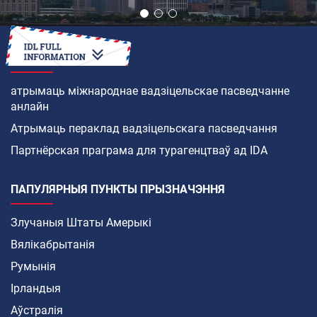
ЯК
атрымаць міжнароднае вадзіцельскае пасведчанне
анлайн
Атрымаць пераклад вадзіцельскага пасведчання
Партнёрская праграма для турагенцтваў ад IDA
ПАПУЛЯРНЫЯ ПУНКТЫ ПРЫЗНАЧЭННЯ
Злучаныя Штаты Амерыкі
Вялікабрытанія
Румынія
Ірландыя
Аўстралія