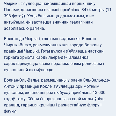
Чырыкі, з’яўляецца найвышэйшай вяршыняй у
Панаме, дасягаючы вышыні прыблізна 3474 метры (11
398 футаў). Хоць ён лічыцца дрымотным, а не
актыўным, ён застаецца значнай геалагічнай
асаблівасцю рэгіёна.
Волкан-дэ-Чырыкі, таксама вядомы як Волкан-
Чырыкі-Вьехо, размешчаны каля горада Волкан у
правінцыі Чырыкі. Гэты вулкан з’яўляецца часткай
горнага хрыбта Кардыльера-дэ-Таламанка і
характарызуецца сваім пераломленым рэльефам і
вулканічнай актыўнасцю.
Волкан-Эль-Валье, размешчаны ў раёне Эль-Валье-дэ-
Антон у правінцыі Кокле, з’яўляецца дрымотным
вулканам, які апошні раз выбухаў прыблізна 13 000
гадоў таму. Сёння ён прызнаны за свой мальоўнічы
краявід, гарачыя крыніцы і разнастайную флору і
фауну.