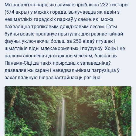
Мітрапалітэн-парк, які займае прыблізна 232 гектары
(574 акры) у межах горада, вылучаецца як адзін з
нешматлікіх гарадскіх паркаў у свеце, які можа
пахваліцца тропікавым дажджавым лесам. Гэты
буйны воазіс прапануе прытулак для разнастайнай
фауны, уключаючы больш за 250 відаў птушак і
шматлікія віды млекакормячых і паўзуноў. Хоць і не
цалкам ахопленая дажджавым лесам, блізкасць
Панама-Сіці да такіх прыродных запаведнікаў
дазваляе жыхарам і наведвальнікам пагрузіцца ў
захапляльную біяразнастайнасць рэгіёна.