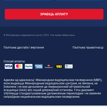
ЗРАБІЦЬ АПЛАТУ
© Міжнародны вадзіцельскі цэнтр, 2026. Усе правы абаронены.
Палітыка дастаўкі і вяртання
Палітыку прыватнасці
Спосаб аплаты:
Адмова ад адказнасці
: Міжнароднае вадзіцельскае пасведчанне (МВП),
якое выдаецца Міжнародным вадзіцельскім цэнтрам, не звязана, не
ўхвалена і не мае дачынення да Амерыканскай аўтамабільнай
асацыяцыі (AAA) або іншай дзяржаўнай установы. Гэты дакумент
з’яўляецца стандартызаваным дапаможным перакладам і не замяняе
сапраўднае нацыянальнае вадзіцельскае пасведчанне.