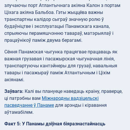
злучаючы порт Атлантычнага акіяна Калон з портам
Ціхага акіяна Бальбоа. Гэты жыццёва важны
транспартны калідор сыграў значную ролю ў
будаўніцтве і эксплуатацыі Панамскага канала,
спрыяючы перамяшчэнню тавараў, матэрыялаў і
працаўнікоў паміж двума берагамі.
Сёння Панамская чыгунка працягвае працаваць як
важная грузавая і пасажырская чыгуначная лінія,
транспартуючы кантэйнеры для грузаў, навальныя
тавары і пасажыраў паміж Атлантычным і Ціхім
акіянамі.
Заўвага:
Калі вы плануеце наведаць краіну, праверце,
ці патрэбны вам
Міжнародны вадзіцельскі
пасведчанне ў Панаме
для арэнды і кіравання
аўтамабілем.
Факт 5: У Панамы дзіўная біяразнастайнасць