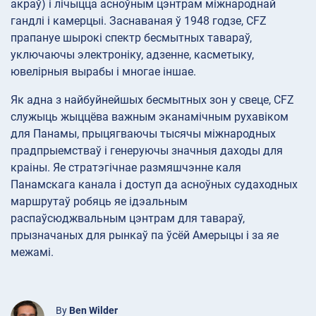
акраў) і лічыцца асноўным цэнтрам міжнароднай
гандлі і камерцыі. Заснаваная ў 1948 годзе, CFZ
прапануе шырокі спектр бесмытных тавараў,
уключаючы электроніку, адзенне, касметыку,
ювелірныя вырабы і многае іншае.
Як адна з найбуйнейшых бесмытных зон у свеце, CFZ
служыць жыццёва важным эканамічным рухавіком
для Панамы, прыцягваючы тысячы міжнародных
прадпрыемстваў і генеруючы значныя даходы для
краіны. Яе стратэгічнае размяшчэнне каля
Панамскага канала і доступ да асноўных судаходных
маршрутаў робяць яе ідэальным
распаўсюджвальным цэнтрам для тавараў,
прызначаных для рынкаў па ўсёй Амерыцы і за яе
межамі.
By
Ben Wilder