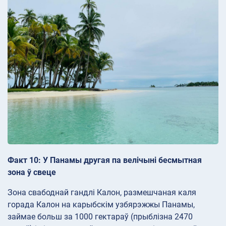
Факт 10: У Панамы другая па велічыні бесмытная
зона ў свеце
Зона свабоднай гандлі Калон, размешчаная каля
горада Калон на карыбскім узбярэжжы Панамы,
займае больш за 1000 гектараў (прыблізна 2470