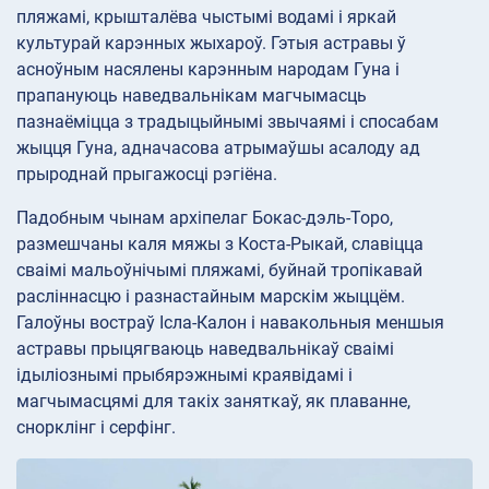
пляжамі, крышталёва чыстымі водамі і яркай
культурай карэнных жыхароў. Гэтыя астравы ў
асноўным насялены карэнным народам Гуна і
прапануюць наведвальнікам магчымасць
пазнаёміцца з традыцыйнымі звычаямі і спосабам
жыцця Гуна, адначасова атрымаўшы асалоду ад
прыроднай прыгажосці рэгіёна.
Падобным чынам архіпелаг Бокас-дэль-Торо,
размешчаны каля мяжы з Коста-Рыкай, славіцца
сваімі мальоўнічымі пляжамі, буйнай тропікавай
расліннасцю і разнастайным марскім жыццём.
Галоўны востраў Ісла-Калон і навакольныя меншыя
астравы прыцягваюць наведвальнікаў сваімі
ідыліознымі прыбярэжнымі краявідамі і
магчымасцямі для такіх заняткаў, як плаванне,
снорклінг і серфінг.