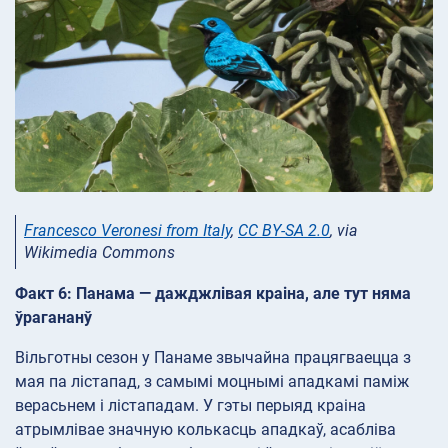
Francesco Veronesi from Italy
,
CC BY-SA 2.0
, via
Wikimedia Commons
Факт 6: Панама — дажджлівая краіна, але тут няма
ўрагананў
Вільготны сезон у Панаме звычайна працягваецца з
мая па лістапад, з самымі моцнымі ападкамі паміж
верасьнем і лістападам. У гэты перыяд краіна
атрымлівае значную колькасць ападкаў, асабліва