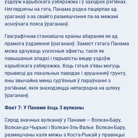
ўздоўж карыбскага узбярэжжа і ў заходніх рэгіёнах.
Нягледзячы на гэта, Панама рэдка пацярпае ад
ураганаў з-за свайго размяшчэння па-за межамі
асноўнага пояса ўрагананў.
Геаграфічнае становішча краіны абараняе яе ад
прамога ўздзеяння ўрагананў. Замест гэтага Панама
можа адчуваць ускосныя эфекты, такія як
павышаныя ападкі і парывісты вецер уздоўж
карыбскага узбярэжжа. Хоць гэтыя з’явы могуць
прывесці да лакальных паводак і зрушэнняў грунту,
яны звычайна менш сур’ёзныя ў параўнанні з
рэгіёнамі, якія знаходзяцца непасрэдна на шляху
ўрагананў.
Факт 7: У Панаме ёсць 3 вулканы
Сярод значных вулканаў у Панаме — Волкан-Бару,
Волкан-дэ-Чырыкі і Волкан-Эль-Валье. Волкан-Бару,
размешчаны каля мяжы з Коста-Рыкай у правінцыі