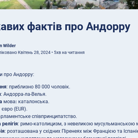
кавих фактів про Андорру
n Wilder
іковано Квітень 28, 2024 • 5хв на читання
и про Андорру:
ння
: приблизно 80 000 чоловік.
я
: Андорра-ла-Велья.
на
мова
:
каталонська.
: євро (EUR).
парламентське співпринципатство.
 релігія
: римо-католицизм, з невеликою мусульманською 
ія
: розташована у східних Піренеях між Францією та Іспа