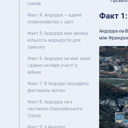
гірсько
схилів
Факт 1
Факт 4: Андорра — єдине
співкнязівство у світі
Андорра-ла-В
Факт 5: Андорра має велику
між Францією
кількість маршрутів для
трекінгу
Факт 6: Андорра не має армії
і давно не бере участі у
війнах
Факт 7: В Андоррі проходить
фестиваль вогню
Факт 8: Андорра не є
частиною Європейського
Союзу
Факт 9: в Андоррі