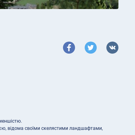
меншістю.
нією, відома своїми скелястими ландшафтами,