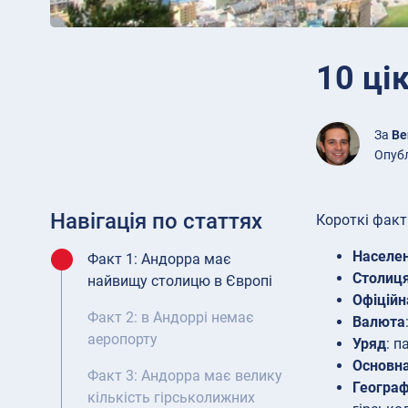
10 ці
За
Be
Опубл
Навігація по статтях
Короткі факт
Населе
Факт 1: Андорра має
Столиц
найвищу столицю в Європі
Офіцій
Факт 2: в Андоррі немає
Валюта
аеропорту
Уряд
: 
Основна
Факт 3: Андорра має велику
Географ
кількість гірськолижних