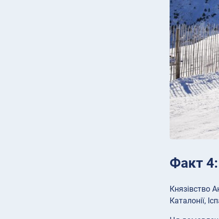
Факт 4:
Князівство А
Каталонії, Ісп