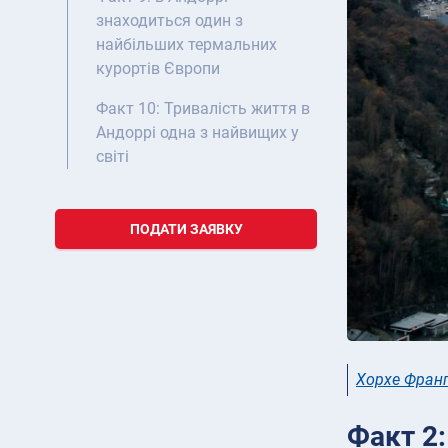
знаходиться один з
найбільших термальних
курортів Європи
Факт 10: Тривалість життя в
Андоррі одна з найвищих у
світі
ПОДАТИ ЗАЯВКУ
Хорхе Фран
Факт 2: