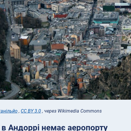
ганільйо
,
CC BY 3.0
, через Wikimedia Commons
 в Андоррі немає аеропорту