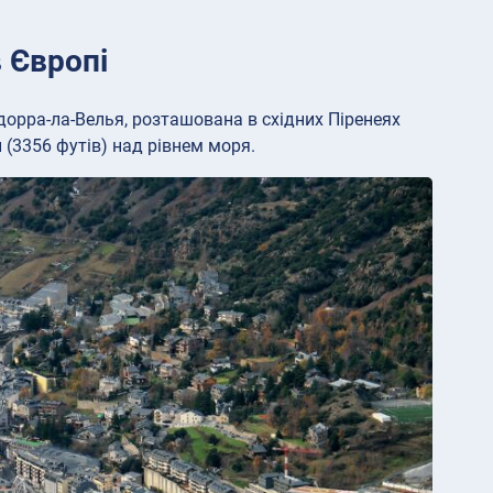
 Європі
дорра-ла-Велья, розташована в східних Піренеях
 (3356 футів) над рівнем моря.