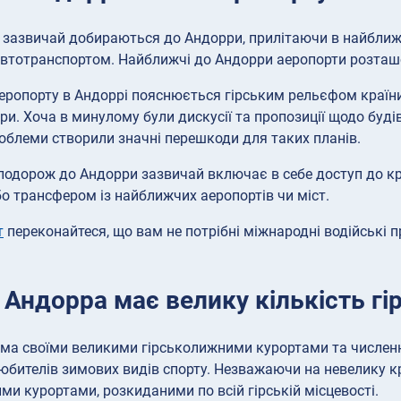
зазвичай добираються до Андорри, прилітаючи в найближчі
втотранспортом. Найближчі до Андорри аеропорти розташов
аеропорту в Андоррі пояснюється гірським рельєфом краї
ри. Хоча в минулому були дискусії та пропозиції щодо будів
роблеми створили значні перешкоди для таких планів.
 подорож до Андорри зазвичай включає в себе доступ до к
о трансфером із найближчих аеропортів чи міст.
т
переконайтеся, що вам не потрібні міжнародні водійські 
.
 Андорра має велику кількість г
ма своїми великими гірськолижними курортами та числен
юбителів зимових видів спорту. Незважаючи на невелику к
ми курортами, розкиданими по всій гірській місцевості.