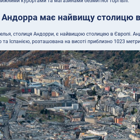
лижними курортами та магазинами безмитної торгівлі.
: Андорра має найвищу столицю в
елья, столиця Андорри, є найвищою столицею в Європі. Ан
 та Іспанією, розташована на висоті приблизно 1023 метри