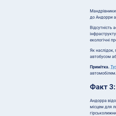
Мандрівники 
до Андорри а
Відсутність 
інфраструкту
екологічні п
Як наслідок,
автобусом аб
Примітка.
Ту
автомобілем
Факт 3:
Андорра відо
місцем для л
гірськолижни