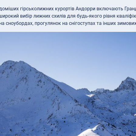
ідоміших гірськолижних курортів Андорри включають Грандв
ирокий вибір лижних схилів для будь-якого рівня кваліфіка
на сноубордах, прогулянок на снігоступах та інших зимових