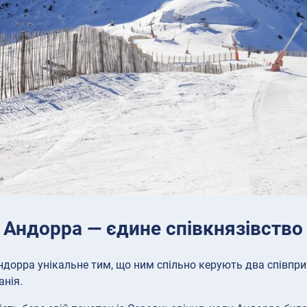
 Андорра — єдине співкнязівство у
ндорра унікальне тим, що ним спільно керують два співприн
анія.