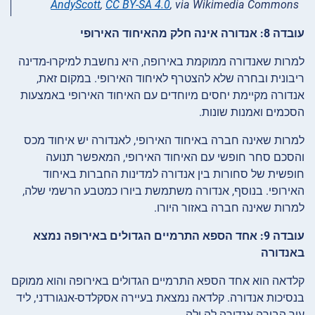
AndyScott
,
CC BY-SA 4.0
, via Wikimedia Commons
עובדה 8: אנדורה אינה חלק מהאיחוד האירופי
למרות שאנדורה ממוקמת באירופה, היא נחשבת למיקרו-מדינה
ריבונית ובחרה שלא להצטרף לאיחוד האירופי. במקום זאת,
אנדורה מקיימת יחסים מיוחדים עם האיחוד האירופי באמצעות
הסכמים ואמנות שונות.
למרות שאינה חברה באיחוד האירופי, לאנדורה יש איחוד מכס
והסכם סחר חופשי עם האיחוד האירופי, המאפשר תנועה
חופשית של סחורות בין אנדורה למדינות החברות באיחוד
האירופי. בנוסף, אנדורה משתמשת ביורו כמטבע הרשמי שלה,
למרות שאינה חברה באזור היורו.
עובדה 9: אחד הספא התרמיים הגדולים באירופה נמצא
באנדורה
קלדאה הוא אחד הספא התרמיים הגדולים באירופה והוא ממוקם
בנסיכות אנדורה. קלדאה נמצאת בעיירה אסקלדס-אנגורדני, ליד
עיר הבירה אנדורה לה ולה.