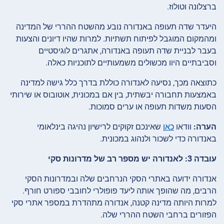
ברצלונה וטולוז.
היעדר שדה תעופה באנדורה נובע מהשטח ההררי של המדינה
ומהמקום המוגבל לפיתוח תשתיות. למרות שהיו דיונים והצעות
בעבר לבניית שדה תעופה באנדורה, אתגרים לוגיסטיים
וסביבתיים היוו מכשולים משמעותיים לתוכניות כאלה.
כתוצאה מכך, נסיעה לאנדורה כוללת בדרך כלל גישה למדינה
באמצעות תחבורה יבשתית, בין אם במכונית, אוטובוס או שירותי
הסעות משדות תעופה או ערים סמוכות.
הערה:
וודאו
כאן
שאינכם זקוקים לרישיון נהיגה בינלאומי
באנדורה כדי לשכור ולנהוג במכונית.
עובדה 3: לאנדורה יש מספר רב של מדרונות סקי
אנדורה ידועה באתרי הסקי הנרחבים שלה ובמדרונות הסקי
הרבים, מה שהופך אותה ליעד פופולרי לחובבי ספורט חורף.
למרות היותה מדינה קטנה, אנדורה מתהדרת במספר אתרי סקי
הפזורים ברחבי השטח ההררי שלה.