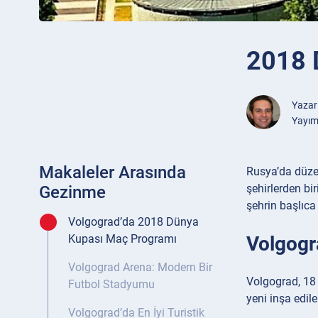
2018 
Yazar
Yayım
Makaleler Arasında
Rusya’da düzen
şehirlerden bi
Gezinme
şehrin başlıca 
Volgograd’da 2018 Dünya
Volgogr
Kupası Maç Programı
Volgograd Arena: Modern Bir
Volgograd, 18 
Futbol Stadyumu
yeni inşa edil
Volgograd’da En İyi Turistik