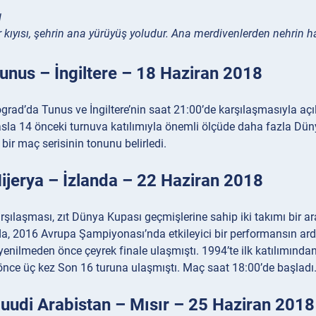
l
 kıyısı, şehrin ana yürüyüş yoludur. Ana merdivenlerden nehrin ha
unus – İngiltere – 18 Haziran 2018
rad’da Tunus ve İngiltere’nin saat 21:00’de karşılaşmasıyla aç
asla 14 önceki turnuva katılımıyla önemli ölçüde daha fazla Dün
 bir maç serisinin tonunu belirledi.
ijerya – İzlanda – 22 Haziran 2018
şılaşması, zıt Dünya Kupası geçmişlerine sahip iki takımı bir a
da, 2016 Avrupa Şampiyonası’nda etkileyici bir performansın ard
yenilmeden önce çeyrek finale ulaşmıştı. 1994’te ilk katılımında
önce üç kez Son 16 turuna ulaşmıştı. Maç saat 18:00’de başladı
uudi Arabistan – Mısır – 25 Haziran 2018