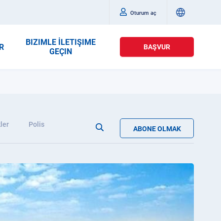
Oturum aç
BIZIMLE İLETIŞIME
R
BAŞVUR
GEÇIN
ler
Polis
ABONE OLMAK