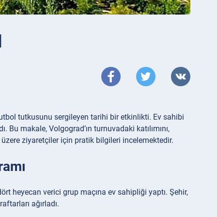
d
ol tutkusunu sergileyen tarihi bir etkinlikti. Ev sahibi
adı. Bu makale, Volgograd’ın turnuvadaki katılımını,
ere ziyaretçiler için pratik bilgileri incelemektedir.
ramı
rt heyecan verici grup maçına ev sahipliği yaptı. Şehir,
ftarları ağırladı.