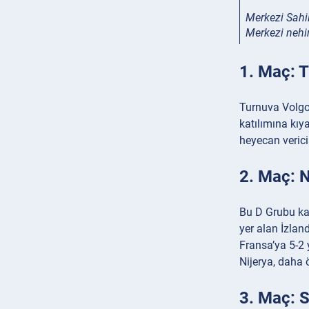
Merkezi Sahi
Merkezi nehir
1. Maç: T
Turnuva Volgog
katılımına kıy
heyecan verici
2. Maç: N
Bu D Grubu kar
yer alan İzlan
Fransa’ya 5-2 
Nijerya, daha 
3. Maç: S