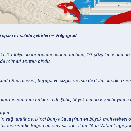
Kupası
ev sahibi şehirleri – Volgograd
i ilk itfaiye departmanını barındıran bina, 19. yüzyılın sonları
da mimari anıttan biridir.
nda Rus mersini, beyuga ve çizgili mersin de dahil olmak üzere bi
olga’nın onuruna adlandırıldı. Şehir, büyük nehrin kıyısı boyunc
rgan
in sağ tarafında, İkinci Dünya Savaşı’nın en büyük muharebesi o
bir tepe vardır. Bugün bu devasa anıt alanı, “Ana Vatan Çağırıyo