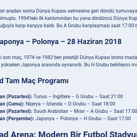
ık bir aradan sonra Dünya Kupası sahnesine geri döndü; turnuvaya
olmuştu. 1994’teki ilk katılımından bu yana dördüncü Dünya Kup
luğuyla karşı karşıya kaldı. Bu A Grubu karşılaşması saat 17:00’d
Japonya – Polonya – 28 Haziran 2018
 son maç, 1974 ve 1982’den prestijli Dünya Kupası bronz madaly
yükselen Japonya arasında oynanırdı. Bu H Grubu belirleyici maç
d Tam Maç Programı
an (Pazartesi):
Tunus – İngiltere – G Grubu – Saat 21:00
ran (Cuma):
Nijerya – İzlanda – D Grubu – Saat 18:00
an (Pazartesi):
Suudi Arabistan – Mısır – A Grubu – Saat 17:0
ran (Perşembe):
Japonya – Polonya – H Grubu – Saat 17:00
ad Arena: Modern Bir Futbol Stady