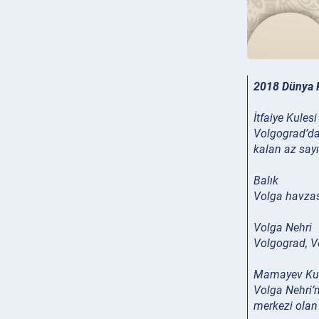
2018 Dünya 
İtfaiye Kulesi
Volgograd’dak
kalan az sayı
Balık
Volga havzası
Volga Nehri
Volgograd, V
Mamayev Ku
Volga Nehri’n
merkezi olan 