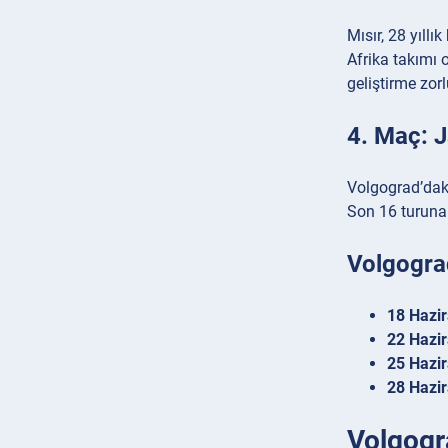
Mısır, 28 yıll
Afrika takımı 
geliştirme zor
4. Maç: 
Volgograd’daki
Son 16 turuna 
Volgogra
18 Hazir
22 Hazi
25 Hazir
28 Hazi
Volgogr