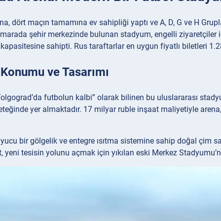
a, dört maçın tamamına ev sahipliği yaptı ve A, D, G ve H Gruplar
arada şehir merkezinde bulunan stadyum, engelli ziyaretçiler için
kapasitesine sahipti. Rus taraftarlar en uygun fiyatlı biletleri 1.
Konumu ve Tasarımı
Volgograd’da futbolun kalbi” olarak bilinen bu uluslararası sta
teğinde yer almaktadır. 17 milyar ruble inşaat maliyetiyle arena, 
ucu bir gölgelik ve entegre ısıtma sistemine sahip doğal çim sa
at, yeni tesisin yolunu açmak için yıkılan eski Merkez Stadyumu’n