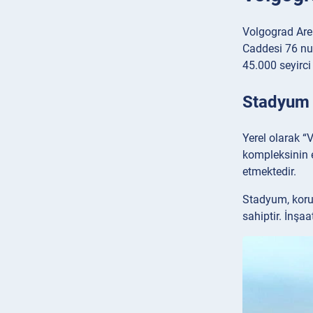
Volgograd Aren
Caddesi 76 num
45.000 seyirci 
Stadyum 
Yerel olarak “
kompleksinin e
etmektedir.
Stadyum, koruy
sahiptir. İnşa