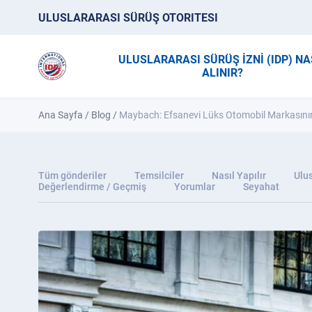
ULUSLARARASI SÜRÜŞ OTORITESI
ULUSLARARASI SÜRÜŞ İZNİ (IDP) NA
ALINIR?
Ana Sayfa
/
Blog
/
Maybach: Efsanevi Lüks Otomobil Markasının
Tüm gönderiler
Temsilciler
Nasıl Yapılır
Ulus
Değerlendirme / Geçmiş
Yorumlar
Seyahat