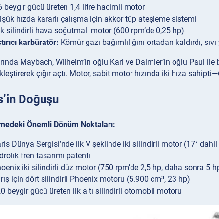
6 beygir gücü üreten 1,4 litre hacimli motor
şük hızda kararlı çalışma için akkor tüp ateşleme sistemi
k silindirli hava soğutmalı motor (600 rpm’de 0,25 hp)
tırıcı karbüratör:
Kömür gazı bağımlılığını ortadan kaldırdı, sıvı
nda Maybach, Wilhelm’in oğlu Karl ve Daimler’in oğlu Paul ile birl
leştirerek çığır açtı. Motor, sabit motor hızında iki hıza sahipt
’in Doğuşu
rmedeki Önemli Dönüm Noktaları:
ris Dünya Sergisi’nde ilk V şeklinde iki silindirli motor (17° dahil
drolik fren tasarımı patenti
enix iki silindirli düz motor (750 rpm’de 2,5 hp, daha sonra 5 hp’y
rış için dört silindirli Phoenix motoru (5.900 cm³, 23 hp)
0 beygir gücü üreten ilk altı silindirli otomobil motoru