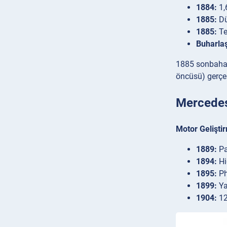
1884:
1,
1885:
Dü
1885:
Te
Buharlaş
1885 sonbaharı
öncüsü) gerçek
Mercedes
Motor Gelişti
1889:
Pa
1894:
Hi
1895:
Pho
1899:
Ya
1904:
12