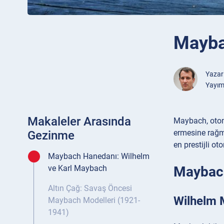
Mayba
Yazar
Yayım
Makaleler Arasında
Maybach, otomo
ermesine rağm
Gezinme
en prestijli ot
Maybach Hanedanı: Wilhelm
Maybach
ve Karl Maybach
Altın Çağ: Savaş Öncesi
Wilhelm M
Maybach Modelleri (1921-
1941)