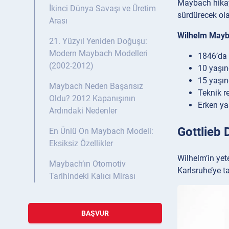
Maybach hikay
İkinci Dünya Savaşı ve Üretim
sürdürecek ola
Arası
Wilhelm Mayb
21. Yüzyıl Yeniden Doğuşu:
Modern Maybach Modelleri
1846’da 
(2002-2012)
10 yaşın
15 yaşın
Maybach Neden Başarısız
Teknik r
Oldu? 2012 Kapanışının
Erken ya
Ardındaki Nedenler
Gottlieb 
En Ünlü On Maybach Modeli:
Eksiksiz Özellikler
Wilhelm’in yete
Maybach’ın Otomotiv
Karlsruhe’ye t
Tarihindeki Kalıcı Mirası
BAŞVUR