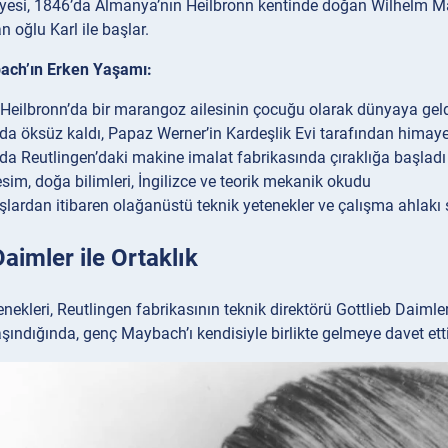
esi, 1846’da Almanya’nın Heilbronn kentinde doğan Wilhelm Ma
n oğlu Karl ile başlar.
ach’ın Erken Yaşamı:
Heilbronn’da bir marangoz ailesinin çocuğu olarak dünyaya gel
da öksüz kaldı, Papaz Werner’in Kardeşlik Evi tarafından himaye 
da Reutlingen’daki makine imalat fabrikasında çıraklığa başladı
esim, doğa bilimleri, İngilizce ve teorik mekanik okudu
şlardan itibaren olağanüstü teknik yetenekler ve çalışma ahlakı 
Daimler ile Ortaklık
nekleri, Reutlingen fabrikasının teknik direktörü Gottlieb Daimler’
aşındığında, genç Maybach’ı kendisiyle birlikte gelmeye davet ett