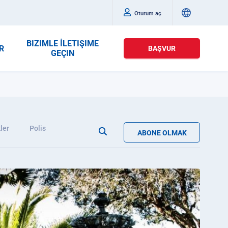
Oturum aç
BIZIMLE İLETIŞIME
R
BAŞVUR
GEÇIN
ler
Polis
ABONE OLMAK