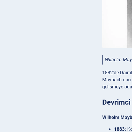
Wilhelm Ma
1882’de Daimle
Maybach onu Ba
gelişmeye oda
Devrimci 
Wilhelm Mayba
1883:
Kö