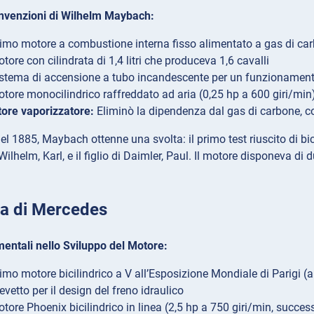
 Invenzioni di Wilhelm Maybach:
imo motore a combustione interna fisso alimentato a gas di ca
tore con cilindrata di 1,4 litri che produceva 1,6 cavalli
stema di accensione a tubo incandescente per un funzionamento
tore monocilindrico raffreddato ad aria (0,25 hp a 600 giri/min
ore vaporizzatore:
Eliminò la dipendenza dal gas di carbone, co
el 1885, Maybach ottenne una svolta: il primo test riuscito di bi
di Wilhelm, Karl, e il figlio di Daimler, Paul. Il motore disponev
ta di Mercedes
ntali nello Sviluppo del Motore:
imo motore bicilindrico a V all’Esposizione Mondiale di Parigi (a
evetto per il design del freno idraulico
tore Phoenix bicilindrico in linea (2,5 hp a 750 giri/min, succe