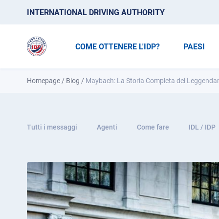
INTERNATIONAL DRIVING AUTHORITY
COME OTTENERE L'IDP?
PAESI
Homepage
/
Blog
/
Maybach: La Storia Completa del Leggendari
Tutti i messaggi
Agenti
Come fare
IDL / IDP