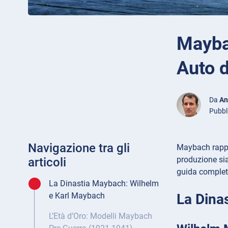
Mayba
Auto 
Da
An
Pubbl
Navigazione tra gli
Maybach rappres
produzione sia
articoli
guida completa
La Dinastia Maybach: Wilhelm
La Dina
e Karl Maybach
L’Età d’Oro: Modelli Maybach