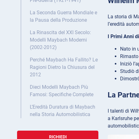
Wilhelm M
Pre-Guerra (1921-1941)
La Seconda Guerra Mondiale e
La storia di M
la Pausa della Produzione
l’eredità autom
La Rinascita del XXI Secolo:
I Primi Anni d
Modelli Maybach Moderni
(2002-2012)
Nato in 
Rimasto 
Perché Maybach Ha Fallito? Le
Iniziò l
Ragioni Dietro la Chiusura del
Studiò d
2012
Dimostrò
Dieci Modelli Maybach Più
La Partne
Famosi: Specifiche Complete
L’Eredità Duratura di Maybach
I talenti di Wi
nella Storia Automobilistica
a Karlsruhe pe
automobilistic
RICHIEDI