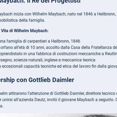
aybach: Il Re dei Progettisti
aybach inizia con Wilhelm Maybach, nato nel 1846 a Heilbronn, G
obilistica della famiglia.
i Vita di Wilhelm Maybach:
una famiglia di carpentieri a Heilbronn, 1846
orfano all’età di 10 anni, accolto dalla Casa della Fratellanza d
’apprendistato in una fabbrica di costruzioni meccaniche a Reutlin
isegno, scienze naturali, inglese e meccanica teorica
 eccezionali capacità tecniche ed etica del lavoro fin dalla giov
rship con Gottlieb Daimler
lhelm attirarono l’attenzione di Gottlieb Daimler, direttore tecnic
r unirsi all’azienda Deutz, invitò il giovane Maybach a seguirlo.
a.