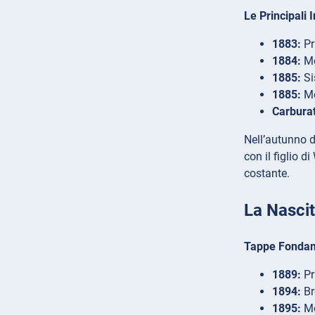
Le Principali
1883:
Pr
1884:
Mo
1885:
Si
1885:
Mo
Carburat
Nell’autunno d
con il figlio 
costante.
La Nasci
Tappe Fondame
1889:
Pr
1894:
Br
1895:
Mo