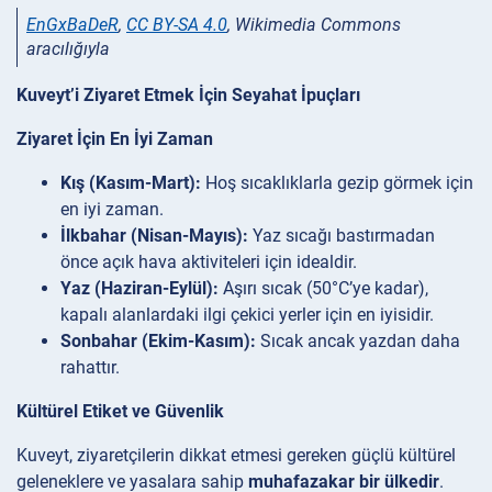
EnGxBaDeR
,
CC BY-SA 4.0
, Wikimedia Commons
aracılığıyla
Kuveyt’i Ziyaret Etmek İçin Seyahat İpuçları
Ziyaret İçin En İyi Zaman
Kış (Kasım-Mart):
Hoş sıcaklıklarla gezip görmek için
en iyi zaman.
İlkbahar (Nisan-Mayıs):
Yaz sıcağı bastırmadan
önce açık hava aktiviteleri için idealdir.
Yaz (Haziran-Eylül):
Aşırı sıcak (50°C’ye kadar),
kapalı alanlardaki ilgi çekici yerler için en iyisidir.
Sonbahar (Ekim-Kasım):
Sıcak ancak yazdan daha
rahattır.
Kültürel Etiket ve Güvenlik
Kuveyt, ziyaretçilerin dikkat etmesi gereken güçlü kültürel
geleneklere ve yasalara sahip
muhafazakar bir ülkedir
.