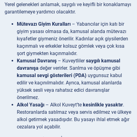
Yerel gelenekleri anlamak, saygılı ve keyifli bir konaklamayı
garantilemeye yardımcı olacaktır.
Mütevazı Giyim Kuralları
– Yabancılar için katı bir
giyim yasası olmasa da, kamusal alanda mütevazı
kıyafetler giymeniz önerilir. Kadınlar açık giysilerden
kaçınmalı ve erkekler kolsuz gömlek veya çok kısa
şort giymekten kaçınmalıdır.
Kamusal Davranış
– Kuveytliler
saygılı kamusal
davranışa
değer verirler. Sarılma ve öpüşme gibi
kamusal sevgi gösterileri (PDA)
uygunsuz kabul
edilir ve kaçınılmalıdır. Ayrıca, kamusal alanlarda
yüksek sesli veya rahatsız edici davranışlar
önerilmez.
Alkol Yasağı
– Alkol Kuveyt’te
kesinlikle yasaktır
.
Restoranlarda satılmaz veya servis edilmez ve ülkeye
alkol getirmek yasadışıdır. Bu yasayı ihlal etmek ağır
cezalara yol açabilir.