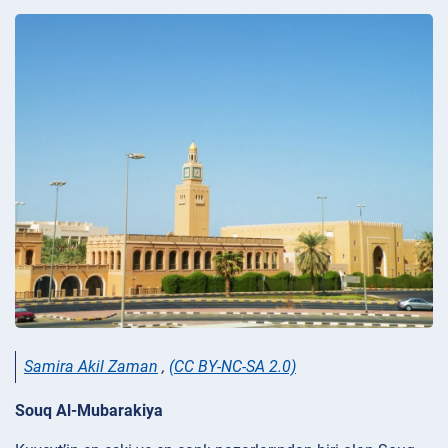
Samira Akil Zaman
,
(CC BY-NC-SA 2.0)
Souq Al-Mubarakiya