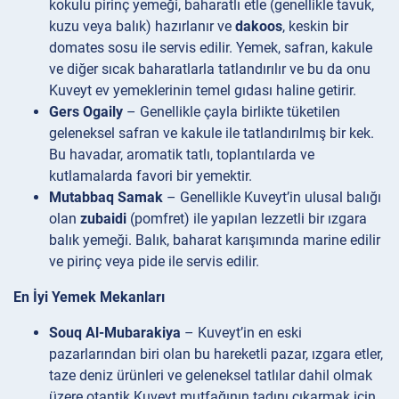
kokulu pirinç yemeği, baharatlı etle (genellikle tavuk,
kuzu veya balık) hazırlanır ve
dakoos
, keskin bir
domates sosu ile servis edilir. Yemek, safran, kakule
ve diğer sıcak baharatlarla tatlandırılır ve bu da onu
Kuveyt ev yemeklerinin temel gıdası haline getirir.
Gers Ogaily
– Genellikle çayla birlikte tüketilen
geleneksel safran ve kakule ile tatlandırılmış bir kek.
Bu havadar, aromatik tatlı, toplantılarda ve
kutlamalarda favori bir yemektir.
Mutabbaq Samak
– Genellikle Kuveyt’in ulusal balığı
olan
zubaidi
(pomfret) ile yapılan lezzetli bir ızgara
balık yemeği. Balık, baharat karışımında marine edilir
ve pirinç veya pide ile servis edilir.
En İyi Yemek Mekanları
Souq Al-Mubarakiya
– Kuveyt’in en eski
pazarlarından biri olan bu hareketli pazar, ızgara etler,
taze deniz ürünleri ve geleneksel tatlılar dahil olmak
üzere otantik Kuveyt mutfağının tadını çıkarmak için