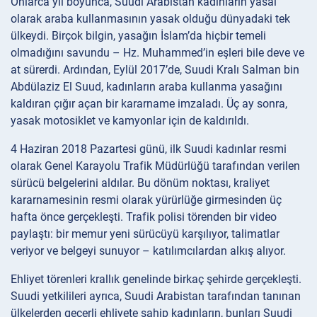
Onlarca yıl boyunca, Suudi Arabistan kadınların yasal
olarak araba kullanmasının yasak olduğu dünyadaki tek
ülkeydi. Birçok bilgin, yasağın İslam’da hiçbir temeli
olmadığını savundu – Hz. Muhammed’in eşleri bile deve ve
at sürerdi. Ardından, Eylül 2017’de, Suudi Kralı Salman bin
Abdülaziz El Suud, kadınların araba kullanma yasağını
kaldıran çığır açan bir kararname imzaladı. Üç ay sonra,
yasak motosiklet ve kamyonlar için de kaldırıldı.
4 Haziran 2018 Pazartesi günü, ilk Suudi kadınlar resmi
olarak Genel Karayolu Trafik Müdürlüğü tarafından verilen
sürücü belgelerini aldılar. Bu dönüm noktası, kraliyet
kararnamesinin resmi olarak yürürlüğe girmesinden üç
hafta önce gerçekleşti. Trafik polisi törenden bir video
paylaştı: bir memur yeni sürücüyü karşılıyor, talimatlar
veriyor ve belgeyi sunuyor – katılımcılardan alkış alıyor.
Ehliyet törenleri krallık genelinde birkaç şehirde gerçekleşti.
Suudi yetkilileri ayrıca, Suudi Arabistan tarafından tanınan
ülkelerden geçerli ehliyete sahip kadınların, bunları Suudi