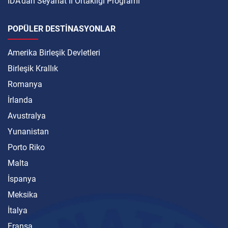
IDA'dan Seyahat İi Ortaklığı Programı
POPÜLER DESTINASYONLAR
Amerika Birleşik Devletleri
Birleşik Krallık
Romanya
İrlanda
Avustralya
Yunanistan
Porto Riko
Malta
İspanya
Meksika
İtalya
Fransa