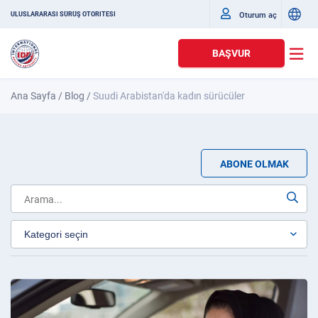
Oturum aç
ULUSLARARASI SÜRÜŞ OTORITESI
BAŞVUR
Ana Sayfa
/
Blog
/
Suudi Arabistan'da kadın sürücüler
ABONE OLMAK