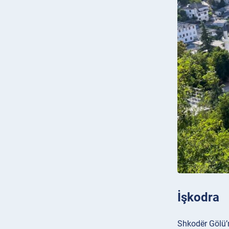
İşkodra
Shkodër Gölü’