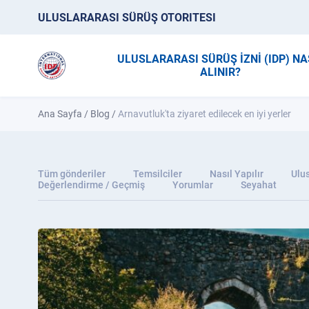
ULUSLARARASI SÜRÜŞ OTORITESI
ULUSLARARASI SÜRÜŞ İZNİ (IDP) NA
ALINIR?
Ana Sayfa
/
Blog
/
Arnavutluk'ta ziyaret edilecek en iyi yerler
Tüm gönderiler
Temsilciler
Nasıl Yapılır
Ulus
Değerlendirme / Geçmiş
Yorumlar
Seyahat