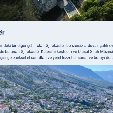
ër
deki bir diğer şehir olan Gjirokastër, benzersiz arduvaz çatılı evl
de bulunan Gjirokastër Kalesi’ni keşfedin ve Ulusal Silah Müzesi’
sı geleneksel el sanatları ve yerel lezzetler sunar ve burayı dolaşm