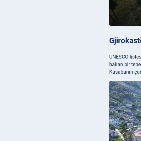
Gjirokast
UNESCO listesin
bakan bir tepe
Kasabanın çarşı