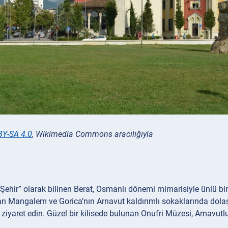
BY-SA 4.0
, Wikimedia Commons aracılığıyla
 Şehir” olarak bilinen Berat, Osmanlı dönemi mimarisiyle ünlü bi
an Mangalem ve Gorica’nın Arnavut kaldırımlı sokaklarında dolaşın
i ziyaret edin. Güzel bir kilisede bulunan Onufri Müzesi, Arnavutlu