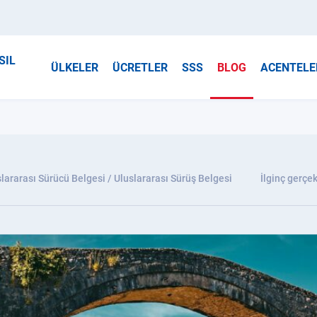
SIL
ÜLKELER
ÜCRETLER
SSS
BLOG
ACENTELE
lararası Sürücü Belgesi / Uluslararası Sürüş Belgesi
İlginç gerçek