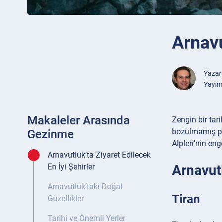
Arnavu
Yazar
Yayım
Makaleler Arasında
Zengin bir tar
bozulmamış plaj
Gezinme
Alpleri’nin en
Arnavutluk’ta Ziyaret Edilecek
Arnavutl
En İyi Şehirler
Arnavutluk’taki Doğal
Tiran
Güzellikler
Tarihi ve Önemli Yerler