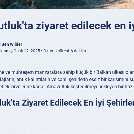
tluk'ta ziyaret edilecek en iy
:
Ben Wilder
lanmış Ocak 12, 2025 • Okuma süresi: 6 dakika
ihe ve muhteşem manzaralara sahip küçük bir Balkan ülkesi olan A
ların, antik kalıntıların ve canlı şehirlerin eşsiz bir karışımını 
gebeli zirvelerine kadar, Arnavutluk keşfedilmeyi bekleyen bir hazi
uk’ta Ziyaret Edilecek En İyi Şehirle