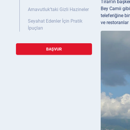
Tiran’ın başke
Bey Camii gibi
Arnavutluk’taki Gizli Hazineler
teleferiğine bi
Seyahat Edenler İçin Pratik
ve restoranlar
İpuçları
BAŞVUR