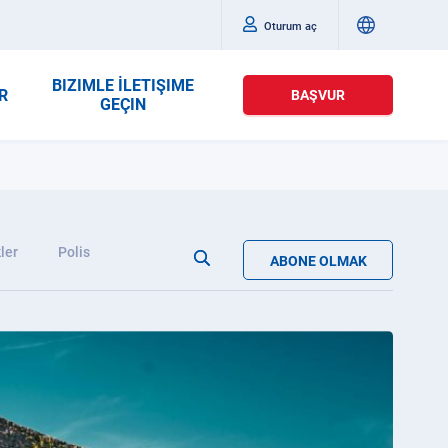
Oturum aç
BIZIMLE İLETIŞIME
R
BAŞVUR
GEÇIN
ler
Polis
ABONE OLMAK