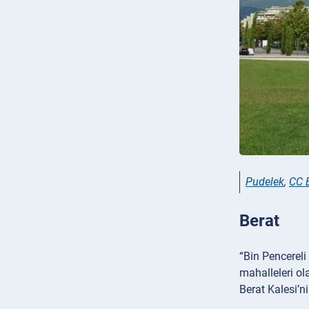
Pudelek
,
CC 
Berat
“Bin Pencereli
mahalleleri ol
Berat Kalesi’n