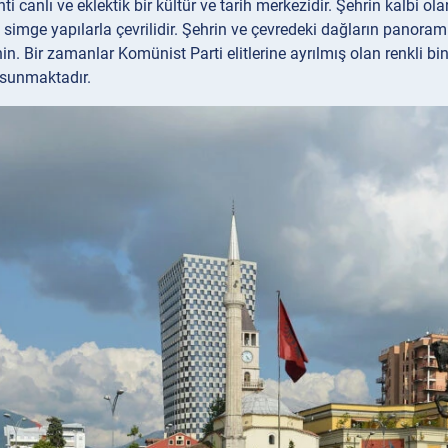
nti canlı ve eklektik bir kültür ve tarih merkezidir. Şehrin kalb
 simge yapılarla çevrilidir. Şehrin ve çevredeki dağların panoram
nin. Bir zamanlar Komünist Parti elitlerine ayrılmış olan renkli bin
 sunmaktadır.