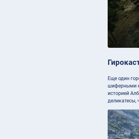
Гирокас
Еще один гор
шиферными кр
историей Алб
деликатесы, 