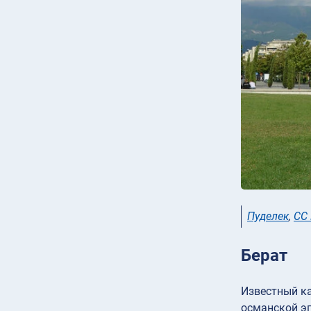
Пуделек
,
CC 
Берат
Известный ка
османской эп