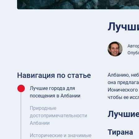
Лучши
Авто
Опубл
Навигация по статье
Албанию, неб
она предлага
Лучшие города для
Ионического 
посещения в Албании
чтобы ее исс
Природные
Лучшие
достопримечательности
Албании
Тирана
Исторические и значимые