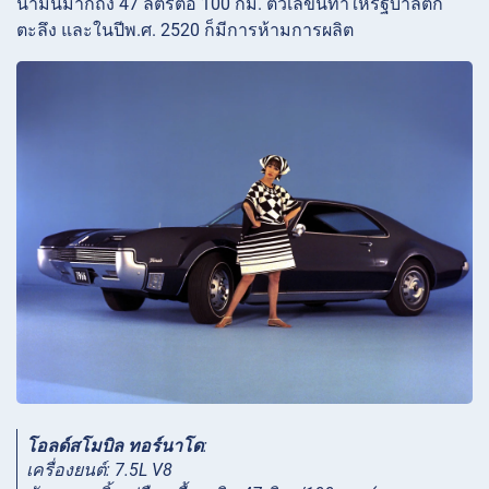
น้ำมันมากถึง 47 ลิตรต่อ 100 กม. ตัวเลขนี้ทำให้รัฐบาลตก
ตะลึง และในปีพ.ศ. 2520 ก็มีการห้ามการผลิต
โอลด์สโมบิล ทอร์นาโด
:
เครื่องยนต์: 7.5L V8