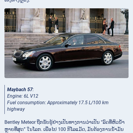
Maybach 57
:
Engine: 6L V12
Fuel consumption: Approximately 17.5 L/100 km
highway
Bentley Meteor ຖືກ​ຮັບ​ຮູ້​ຢ່າງ​ເປັນ​ທາງ​ການ​ວ່າ​ເປັນ “ລົດ​ທີ່​ຫິວ​ນ້ຳ​
ຫຼາຍ​ທີ່​ສຸດ” ໃນ​ໂລກ. ເພື່ອໄປ 100 ກິໂລແມັດ, ມັນຕ້ອງການນໍ້າມັນ