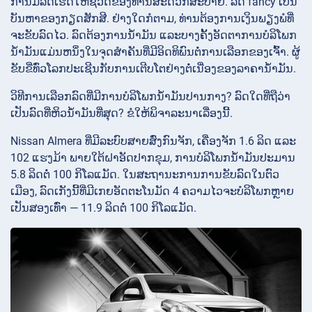
ການມີລົດເຮັດໃຫ້ຊີວິດຂອງທ່ານສະດວກສະບາຍ. ລົດ fancy ເປັນ
ບັນຫາຂອງກຽດສັກສີ. ຢ່າງໃດກໍຕາມ, ທ່ານຕ້ອງການເງິນພຽງພໍທີ່
ຈະຂັບລົດໄວ. ລົດຕ້ອງການນໍ້າມັນ ແລະບາງຄັ້ງອັດຕາການບໍລິໂພກ
ນໍ້າມັນແມ່ນຫນຶ່ງໃນຈຸດສໍາຄັນທີ່ມີອິດທິພົນຕໍ່ການເລືອກຂອງເຈົ້າ. ຜູ້
ຂັບຂີ່ທົ່ວໂລກປະເຊີນກັບການເຕີບໂຕຢ່າງຕໍ່ເນື່ອງຂອງລາຄານໍ້າມັນ.
ວິທີການເລືອກລົດທີ່ມີການບໍລິໂພກນໍ້າມັນປານກາງ? ລົດໃດທີ່ຖືວ່າ
ເປັນລົດທີ່ຫິວນໍ້າມັນທີ່ສຸດ? ຂໍໃຫ້ພິຈາລະນາເລື່ອງນີ້.
Nissan Almera ທີ່ມີລະບົບສາຍສົ່ງກົນຈັກ, ເຄື່ອງຈັກ 1.6 ລິດ ແລະ
102 ແຮງມ້າ ພາຍໃຕ້ຝາອັດປາກຂຸມ, ການບໍລິໂພກນໍ້າມັນປະມານ
5.8 ລິດຕໍ່ 100 ກິໂລແມັດ. ໃນ​ສະ​ຖາ​ນະ​ການ​ການ​ຂັບ​ລົດ​ໃນ​ຕົວ​
ເມືອງ​, ລົດ​ເກັງ​ນີ້​ທີ່​ມີ​ເກຍ​ອັດ​ຕະ​ໂນ​ມັດ 4 ຄວາມ​ໄວ​ຈະ​ບໍ​ລິ​ໂພກ​ຫຼາຍ​
ເປັນ​ສອງ​ເທົ່າ — 11.9 ລິດ​ຕໍ່ 100 ກິ​ໂລ​ແມັດ​.