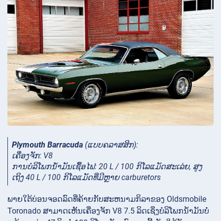
Plymouth Barracuda
(ແບບຄລາສສິກ):
ເຄື່ອງຈັກ: V8
ການ​ບໍ​ລິ​ໂພກ​ນໍ້າ​ມັນ​ເຊື້ອ​ໄຟ​: 20 L / 100 ກິ​ໂລ​ແມັດ​ສະ​ເລ່ຍ​, ສູງ​
ເຖິງ 40 L / 100 ກິ​ໂລ​ແມັດ​ທີ່​ມີ​ຫຼາຍ carburetors
ພາຍໃຕ້ບ່ອນຈອດລົດທີ່ຄ້າຍກັບສະຫນາມກິລາຂອງ Oldsmobile
Toronado ສາມາດເຫັນເຄື່ອງຈັກ V8 7.5 ລິດເຊິ່ງບໍລິໂພກນໍ້າມັນບໍ່