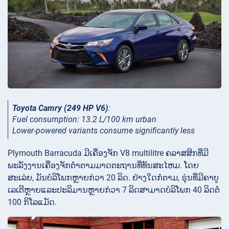
Toyota Camry (249 HP V6)
:
Fuel consumption: 13.2 L/100 km urban
Lower-powered variants consume significantly less
Plymouth Barracuda ມີເຄື່ອງຈັກ V8 multilitre ຄລາສສິກທີ່ມີ
ພະລັງງານເຄື່ອງຈັກຕ່ໍາຕາມມາດຕະຖານທີ່ທັນສະໄຫມ. ໂດຍ
ສະເລ່ຍ, ມັນບໍລິໂພກຫຼາຍກ່ວາ 20 ລິດ. ຢ່າງໃດກໍຕາມ, ຮຸ່ນທີ່ມີຄາບູ
ເລເຕີຫຼາຍແລະປະລິມານຫຼາຍກ່ວາ 7 ລິດສາມາດບໍລິໂພກ 40 ລິດຕໍ່
100 ກິໂລແມັດ.