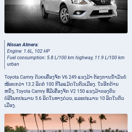
Nissan Almera
:
Engine: 1.6L, 102 HP
Fuel consumption: 5.8 L/100 km highway, 11.9 L/100 km
urban
Toyota Camry ດ້ວຍເຄື່ອງຈັກ V6 249 ແຮງມ້າ ຕ້ອງການນ້ຳມັນບໍ່
ໜ້ອຍກວ່າ 13.2 ລິດຕໍ່ 100 ກິໂລແມັດໃນຕົວເມືອງ. ໃນອີກດ້ານ
ຫນຶ່ງ, Toyota Camry ທີ່ມີເຄື່ອງຈັກ V2 150 ແຮງມ້າຂອງຕົນ
ບໍລິໂພກປະມານ 5.6 ລິດໃນທາງດ່ວນ, ແລະປະມານ 10 ລິດໃນຕົວ
ເມືອງ.