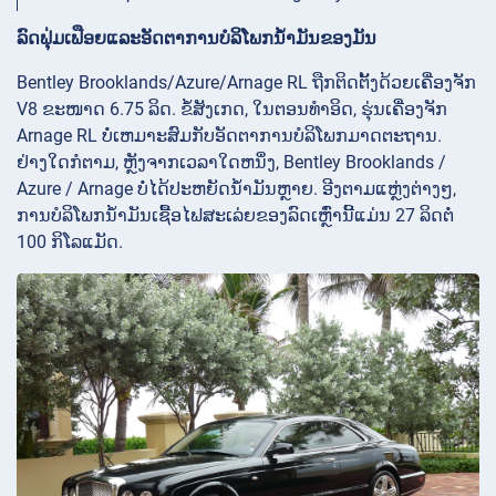
ລົດຟຸ່ມເຟືອຍແລະອັດຕາການບໍລິໂພກນໍ້າມັນຂອງມັນ
Bentley Brooklands/Azure/Arnage RL ຖືກຕິດຕັ້ງດ້ວຍເຄື່ອງຈັກ
V8 ຂະໜາດ 6.75 ລິດ. ຂໍ້ສັງເກດ, ໃນຕອນທໍາອິດ, ຮຸ່ນເຄື່ອງຈັກ
Arnage RL ບໍ່ເຫມາະສົມກັບອັດຕາການບໍລິໂພກມາດຕະຖານ.
ຢ່າງໃດກໍຕາມ, ຫຼັງຈາກເວລາໃດຫນຶ່ງ, Bentley Brooklands /
Azure / Arnage ບໍ່ໄດ້ປະຫຍັດນໍ້າມັນຫຼາຍ. ອີງຕາມແຫຼ່ງຕ່າງໆ,
ການບໍລິໂພກນໍ້າມັນເຊື້ອໄຟສະເລ່ຍຂອງລົດເຫຼົ່ານີ້ແມ່ນ 27 ລິດຕໍ່
100 ກິໂລແມັດ.