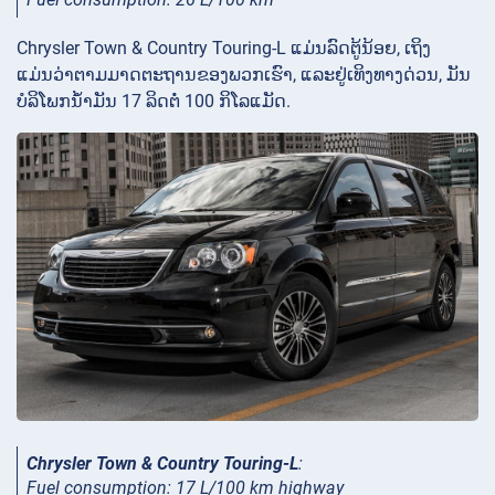
Chrysler Town & Country Touring-L ແມ່ນລົດຕູ້ນ້ອຍ, ເຖິງ
ແມ່ນວ່າຕາມມາດຕະຖານຂອງພວກເຮົາ, ແລະຢູ່ເທິງທາງດ່ວນ, ມັນ
ບໍລິໂພກນໍ້າມັນ 17 ລິດຕໍ່ 100 ກິໂລແມັດ.
Chrysler Town & Country Touring-L
:
Fuel consumption: 17 L/100 km highway