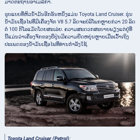
ມາດ​ຕະ​ຖານ​ອາ​ເມລິ​ກາ​.
ຮູບແບບທີ່ຫິວນໍ້າມັນອີກອັນຫນຶ່ງແມ່ນ Toyota Land Cruiser. ຮຸ່ນ
ນໍ້າມັນເຊື້ອໄຟທີ່ມີເຄື່ອງຈັກ V8 5.7 ລິດຈະບໍລິໂພກຫຼາຍກ່ວາ 20 ລິດ
ຕໍ່ 100 ກິໂລແມັດໂດຍສະເລ່ຍ. ຄວາມສະດວກສະບາຍພຽງແຕ່ຢູ່ທີ່
ນີ້ແມ່ນວ່າເຄື່ອງຈັກຂອງຍີ່ປຸ່ນມີຄວາມຍືດຫຍຸ່ນຫຼາຍເມື່ອເວົ້າເຖິງ
ປະເພດຂອງນໍ້າມັນເຊື້ອໄຟທີ່ທ່ານກໍາລັງໃຊ້.
Toyota Land Cruiser (Petrol)
: