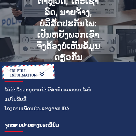
ມີນາ 18, 2019
ຢາເຄືອບລົດ: ຄູ່ມື
ກ່ຽວກັບປະເພດ,
ຄຸນສົມບັດ ແລະ
ວິທີການນຳໃຊ້
ວິທີໃນການ
ໄດ້ຮັບໃບອະນຸຍາດຂັບຂີ່ສາກົນແບບອອນໄລນ໌
ແປໃບຂັບຂີ່
ໂຄງການເພື່ອນຮ່ວມທາງຈາກ IDA
ຈຸດໝາຍປາຍທາງຍອດນິຍົມ