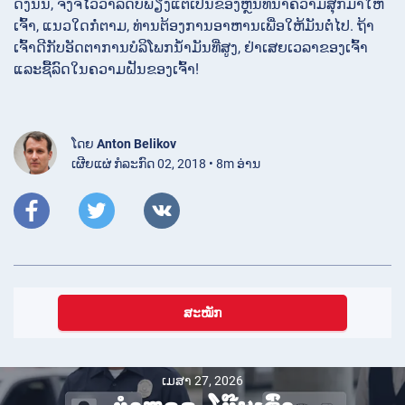
ດັ່ງນັ້ນ, ຈົ່ງຈື່ໄວ້ວ່າລົດບໍ່ພຽງແຕ່ເປັນຂອງຫຼິ້ນທີ່ນໍາຄວາມສຸກມາໃຫ້
ເຈົ້າ, ແນວໃດກໍ່ຕາມ, ທ່ານຕ້ອງການອາຫານເພື່ອໃຫ້ມັນຕໍ່ໄປ. ຖ້າ
ເຈົ້າດີກັບອັດຕາການບໍລິໂພກນໍ້າມັນທີ່ສູງ, ຢ່າເສຍເວລາຂອງເຈົ້າ
ແລະຊື້ລົດໃນຄວາມຝັນຂອງເຈົ້າ!
ໂດຍ
Anton Belikov
ເຜີຍແຜ່ ກໍລະກົດ 02, 2018 • 8m ອ່ານ
ສະໝັກ