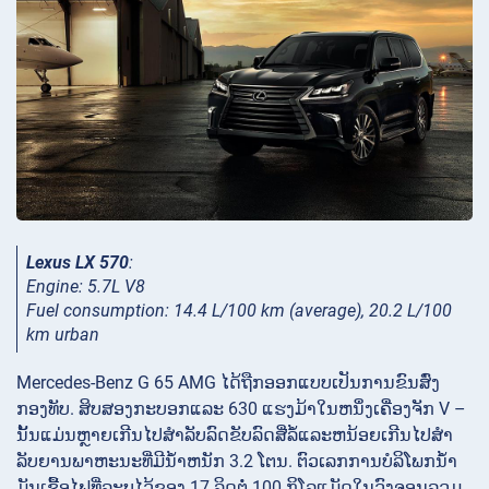
Lexus LX 570
:
Engine: 5.7L V8
Fuel consumption: 14.4 L/100 km (average), 20.2 L/100
km urban
Mercedes-Benz G 65 AMG ໄດ້ຖືກອອກແບບເປັນການຂົນສົ່ງ
ກອງທັບ. ສິບສອງກະບອກແລະ 630 ແຮງມ້າໃນຫນຶ່ງເຄື່ອງຈັກ V –
ນັ້ນແມ່ນຫຼາຍເກີນໄປສໍາລັບລົດຂັບລົດສີ່ລໍ້ແລະຫນ້ອຍເກີນໄປສໍາ
ລັບຍານພາຫະນະທີ່ມີນ້ໍາຫນັກ 3.2 ໂຕນ. ຕົວ​ເລກ​ການ​ບໍ​ລິ​ໂພກ​ນໍ້າ​
ມັນ​ເຊື້ອ​ໄຟ​ທີ່​ລະ​ບຸ​ໄວ້​ຂອງ 17 ລິດ​ຕໍ່ 100 ກິ​ໂລ​ແມັດ​ໃນ​ວົງ​ຈອນ​ລວມ​