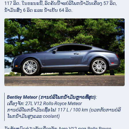
117 ລິດ. ໃນຂະນະນີ້, ລົດຄັນນີ້ຈະບໍລິໂພກນໍ້າມັນເຄື່ອງ 57 ລິດ,
ນໍ້າມັນສົ່ງ 6 ລິດ ແລະ ນໍ້າເຢັນ 64 ລິດ.
Bentley Meteor (ການບໍລິໂພກນໍ້າມັນຫຼາຍທີ່ສຸດ)
:
ເຄື່ອງຈັກ: 27L V12 Rolls-Royce Meteor
ການ​ບໍ​ລິ​ໂພກ​ນໍ້າ​ມັນ​ເຊື້ອ​ໄຟ​: 117 L / 100 km (ບວກ​ກັບ​ການ​ບໍ​ລິ​
ໂພກ​ນ​້​ໍາ​ມັນ​ສູງ​ແລະ coolant​)
ມັນທັງຫມົດກ່ຽວກັບເຄື່ອງຈັກ Aero V12 ຂອງ Rolls-Royce