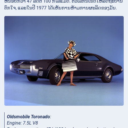
ຫນ້ອຍກວ່າ 47 ລິດຕໍ່ 100 ກິໂລແມັດ. ຕົວເລກນີ້ເຮັດໃຫ້ລັດຖະບານ
ຕົກໃຈ, ແລະໃນປີ 1977 ໄດ້ເຫັນການຫ້າມການຜະລິດຂອງມັນ.
Oldsmobile Toronado
:
Engine: 7.5L V8