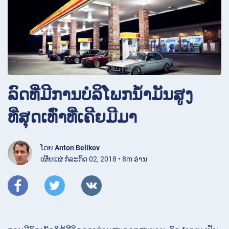
ລົດທີ່ມີການບໍລິໂພກນໍ້າມັນສູງ
ທີ່ສຸດເທົ່າທີ່ເຄີຍມີມາ
ໂດຍ
Anton Belikov
ເຜີຍແຜ່ ກໍລະກົດ 02, 2018 • 8m ອ່ານ