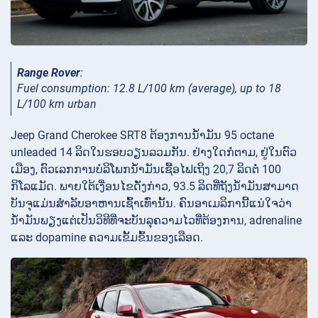
Range Rover
:
Fuel consumption: 12.8 L/100 km (average), up to 18
L/100 km urban
Jeep Grand Cherokee SRT8 ຕ້ອງການນ້ຳມັນ 95 octane
unleaded 14 ລິດໃນຮອບວຽນລວມກັນ. ຢ່າງໃດກໍຕາມ, ຢູ່ໃນຕົວ
ເມືອງ, ຕົວເລກການບໍລິໂພກນໍ້າມັນເຊື້ອໄຟເຖິງ 20,7 ລິດຕໍ່ 100
ກິໂລແມັດ. ພາຍໃຕ້ເງື່ອນໄຂດັ່ງກ່າວ, 93.5 ລິດທີ່ຖັງນໍ້າມັນສາມາດ
ບັນຈຸແມ່ນສໍາລັບອາຫານເຊົ້າເທົ່ານັ້ນ. ຄົນອາເມລິການີ້ແນ່ໃຈວ່າ
ນໍ້າມັນພຽງແຕ່ເປັນວິທີທີ່ຈະບັນລຸຄວາມໄວທີ່ຕ້ອງການ, adrenaline
ແລະ dopamine ຄວາມເຂັ້ມຂົ້ນຂອງເລືອດ.