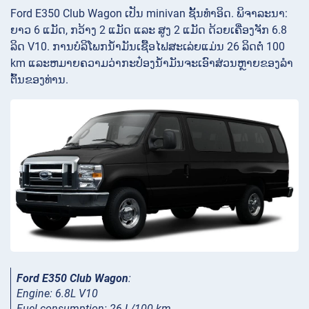
Ford E350 Club Wagon ເປັນ minivan ຊັ້ນທໍາອິດ. ພິຈາລະນາ:
ຍາວ 6 ແມັດ, ກວ້າງ 2 ແມັດ ແລະ ສູງ 2 ແມັດ ດ້ວຍເຄື່ອງຈັກ 6.8
ລິດ V10. ການ​ບໍ​ລິ​ໂພກ​ນໍ້າ​ມັນ​ເຊື້ອ​ໄຟ​ສະ​ເລ່ຍ​ແມ່ນ 26 ລິດ​ຕໍ່ 100
km ແລະ​ຫມາຍ​ຄວາມ​ວ່າ​ກະ​ປ໋ອງ​ນ​້​ໍາ​ມັນ​ຈະ​ເອົາ​ສ່ວນ​ຫຼາຍ​ຂອງ​ລໍາ​
ຕົ້ນ​ຂອງ​ທ່ານ​.
Ford E350 Club Wagon
:
Engine: 6.8L V10
Fuel consumption: 26 L/100 km