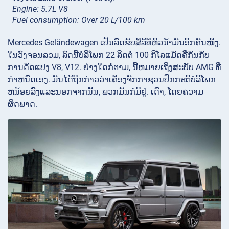
Engine: 5.7L V8
Fuel consumption: Over 20 L/100 km
Mercedes Geländewagen ເປັນລົດຂັບສີ່ລໍ້ທີ່ຫິວນ້ຳມັນອີກຄັນໜຶ່ງ.
ໃນວົງຈອນລວມ, ລົດນີ້ບໍລິໂພກ 22 ລິດຕໍ່ 100 ກິໂລແມັດຄືກັນກັບ
ການດັດແປງ V8, V12. ຢ່າງໃດກໍຕາມ, ນີ້ຫມາຍເຖິງສະບັບ AMG ທີ່
ກໍາຫນົດເອງ. ມັນໄດ້ຖືກກ່າວວ່າເຄື່ອງຈັກກາຊວນປົກກະຕິບໍລິໂພກ
ຫນ້ອຍລົງແລະນອກຈາກນັ້ນ, ພວກມັນກໍ່ມີຢູ່. ເດົາ, ໂດຍຄວາມ
ຜິດພາດ.