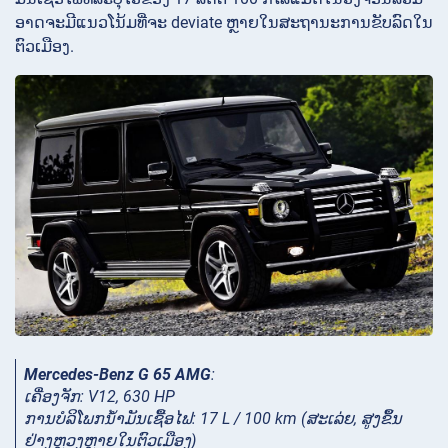
ອາດ​ຈະ​ມີ​ແນວ​ໂນ້ມ​ທີ່​ຈະ deviate ຫຼາຍ​ໃນ​ສະ​ຖາ​ນະ​ການ​ຂັບ​ລົດ​ໃນ​
ຕົວ​ເມືອງ​.
Mercedes-Benz G 65 AMG
:
ເຄື່ອງຈັກ: V12, 630 HP
ການ​ບໍ​ລິ​ໂພກ​ນໍ້າ​ມັນ​ເຊື້ອ​ໄຟ​: 17 L / 100 km (ສະ​ເລ່ຍ​, ສູງ​ຂຶ້ນ​
ຢ່າງ​ຫຼວງ​ຫຼາຍ​ໃນ​ຕົວ​ເມືອງ​)