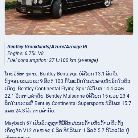
Bentley Brooklands/Azure/Arnage RL
:
Engine: 6.75L V8
Fuel consumption: 27 L/100 km (average)
ໂດຍວິທີທາງການ, Bentley Bentayga ບໍລິໂພກ 13.1 ລິດໃນ
ວົງຈອນລວມແລະ 9 ລິດຕໍ່ 100 ກິໂລແມັດໃນສະພາບຂັບລົດໃນຕົວ
ເມືອງ. Bentley Continental Flying Spur ບໍລິໂພກ 14.4 ແລະ
22.1 ລິດຕາມລໍາດັບ. Bentley Mulsanne ບໍລິໂພກ 15 ແລະ 23.4
ລິດໃນຂະນະທີ່ Bentley Continental Supersports ບໍລິໂພກ 15.7
ແລະ 24.3 ລິດຕາມລໍາດັບ.
Maybach 57 ເປັນລົດຫຼູຫຼາທີ່ມີລັກສະນະຄ້າຍກັບດ້າມ ຕິດຕັ້ງ
ເຄື່ອງຈັກ V12 ຂະໜາດ 6 ລິດ ທີ່ບໍລິໂພກ 1 ລິດຕໍ່ 5.7 ກິໂລແມັດ ຢູ່
ເທິງທາງຫຼວງ.