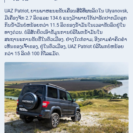
UAZ Patriot, ຍານພາຫະນະຂັບເຄື່ອນສີ່ລໍ້ທີ່ຜະລິດໃນ Ulyanovsk,
ມີເຄື່ອງຈັກ 2.7 ລິດແລະ 134.6 ແຮງມ້າພາຍໃຕ້ຝາອັດປາກມົດລູກ
ກິນນໍ້າມັນບໍ່ຫນ້ອຍກວ່າ 11.5 ລິດຂອງນໍ້າມັນໃນເວລາຂັບລົດຢູ່ໃນ
ທາງດ່ວນ. ບໍລິສັດຍຶດເອົາຂໍ້ມູນການບໍລິໂພກນໍ້າມັນໃນ
ສະຖານະການຂັບຂີ່ໃນຕົວເມືອງ. ຢ່າງໃດກໍຕາມ, ອີງຕາມຄໍາຄຶດຄໍາ
ເຫັນຂອງເຈົ້າຂອງ, ຢູ່ໃນຕົວເມືອງ, UAZ Patriot ບໍລິໂພກບໍ່ຫນ້ອຍ
ກວ່າ 15 ລິດຕໍ່ 100 ກິໂລແມັດ.