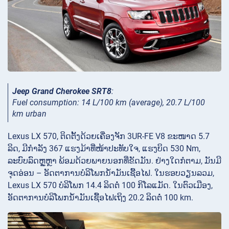
Jeep Grand Cherokee SRT8
:
Fuel consumption: 14 L/100 km (average), 20.7 L/100
km urban
Lexus LX 570, ຕິດຕັ້ງດ້ວຍເຄື່ອງຈັກ 3UR-FE V8 ຂະໜາດ 5.7
ລິດ, ມີກຳລັງ 367 ແຮງມ້າທີ່ໜ້າປະທັບໃຈ, ແຮງບິດ 530 Nm,
ລະບົບລົດຫຼູຫຼາ ພ້ອມດ້ວຍພາຍນອກທີ່ຂັດມັນ. ຢ່າງໃດກໍຕາມ, ມັນມີ
ຈຸດອ່ອນ – ອັດຕາການບໍລິໂພກນໍ້າມັນເຊື້ອໄຟ. ໃນຮອບວຽນລວມ,
Lexus LX 570 ບໍລິໂພກ 14.4 ລິດຕໍ່ 100 ກິໂລແມັດ. ໃນ​ຕົວ​ເມືອງ,
ອັດ​ຕາ​ການ​ບໍ​ລິ​ໂພກ​ນໍ້າ​ມັນ​ເຊື້ອ​ໄຟ​ເຖິງ 20.2 ລິດ​ຕໍ່ 100 km.