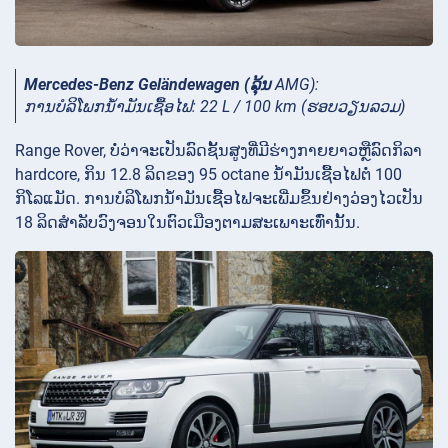
Mercedes-Benz Geländewagen (ລຸ້ນ
AMG):
ການ​ບໍ​ລິ​ໂພກ​ນໍ້າ​ມັນ​ເຊື້ອ​ໄຟ​: 22 L / 100 km (ຮອບ​ວຽນ​ລວມ​)
Range Rover, ບໍ່ວ່າຈະເປັນລົດຊັ້ນສູງທີ່ມີຮ່າງກາຍຍາວຫຼືລົດກິລາ
hardcore, ກິນ 12.8 ລິດຂອງ 95 octane ນໍ້າມັນເຊື້ອໄຟຕໍ່ 100
ກິໂລແມັດ. ການ​ບໍ​ລິ​ໂພກ​ນໍ້າ​ມັນ​ເຊື້ອ​ໄຟ​ຈະ​ເພີ່ມ​ຂຶ້ນ​ຢ່າງ​ວ່ອງ​ໄວ​ເປັນ
18 ລິດ​ສໍາ​ລັບ​ວົງ​ຈອນ​ໃນ​ຕົວ​ເມືອງ​ຕາມ​ສະ​ເພາະ​ເທົ່າ​ນັ້ນ​.