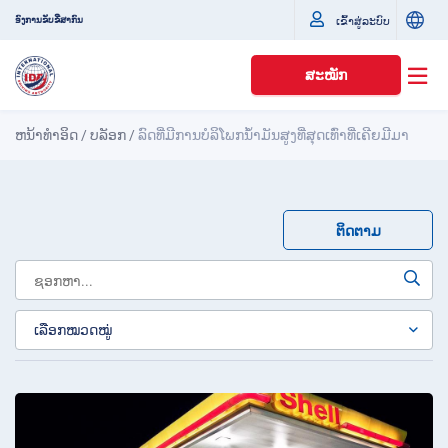
ເຂົ້າສູ່ລະບົບ
ອົງການຂັບຂີ່ສາກົນ
ສະໝັກ
ຫນ້າທໍາອິດ
/
ບລັອກ
/
ລົດທີ່ມີການບໍລິໂພກນໍ້າມັນສູງທີ່ສຸດເທົ່າທີ່ເຄີຍມີມາ
ຕິດຕາມ