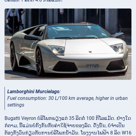
Lamborghini Murcielago
:
Fuel consumption: 30 L/100 km average, higher in urban
settings
Bugatti Veyron ບໍລິໂພກພຽງແຕ່ 35 ລິດຕໍ່ 100 ກິໂລແມັດ. ຢ່າງໃດ
ກໍຕາມ, ນີ້ແມ່ນບໍ່ກົງກັນກັບຄ່າໃຊ້ຈ່າຍຂອງລົດ. ດັ່ງນັ້ນ, ບໍ່ຈໍາເປັນ
ຕ້ອງກັງວົນກ່ຽວກັບການບໍລິໂພກນໍ້າມັນ. ໂຮງງານໄຟຟ້າ 8 ລິດ W16