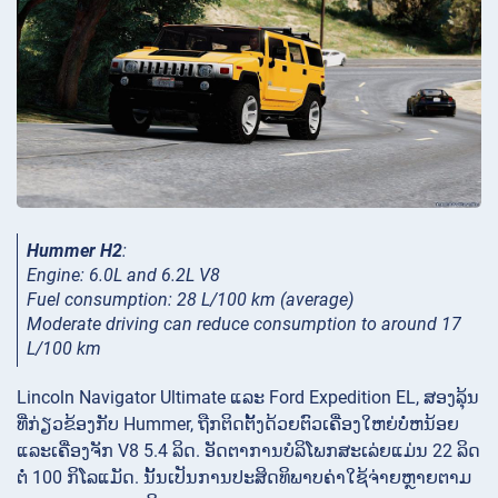
Hummer H2
:
Engine: 6.0L and 6.2L V8
Fuel consumption: 28 L/100 km (average)
Moderate driving can reduce consumption to around 17
L/100 km
Lincoln Navigator Ultimate ແລະ Ford Expedition EL, ສອງລຸ້ນ
ທີ່ກ່ຽວຂ້ອງກັບ Hummer, ຖືກຕິດຕັ້ງດ້ວຍຕົວເຄື່ອງໃຫຍ່ບໍ່ຫນ້ອຍ
ແລະເຄື່ອງຈັກ V8 5.4 ລິດ. ອັດຕາການບໍລິໂພກສະເລ່ຍແມ່ນ 22 ລິດ
ຕໍ່ 100 ກິໂລແມັດ. ນັ້ນ​ເປັນ​ການ​ປະ​ສິດ​ທິ​ພາບ​ຄ່າ​ໃຊ້​ຈ່າຍ​ຫຼາຍ​ຕາມ​