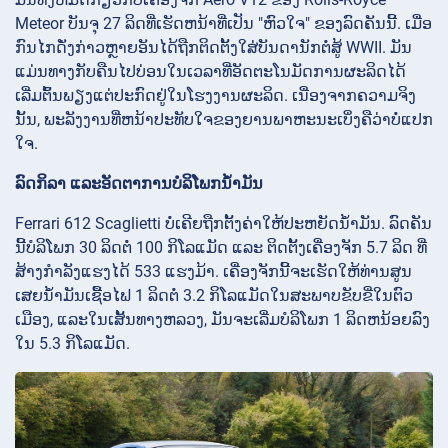
Meteor ບັນຈຸ 27 ລິດທີ່ເຮັດຫນ້າທີ່ເປັນ "ຫົວໃຈ" ຂອງລົດຄັນນີ້. ເມື່ອ
ກົນໄກດັ່ງກ່າວຫຼາຍອັນໄດ້ຖືກຕິດຕັ້ງໃສ່ບັນດານັກຕໍ່ສູ້ WWII. ມັນ
ແມ່ນທາງກັບຄືນໄປບ່ອນໃນເວລາທີ່ອັດຕະໂນມັດການຜະລິດໄດ້
ເລີ່ມຕົ້ນພຽງແຕ່ປະກົດຢູ່ໃນໂຮງງານຜະລິດ. ເນື່ອງຈາກຄວາມຈິງ
ນັ້ນ, ພະລັງງານທີ່ຫນ້າປະທັບໃຈຂອງຍານພາຫະນະເບິ່ງຄືວ່າບໍ່ແປກ
ໃຈ.
ລົດກິລາ ແລະອັດຕາການບໍລິໂພກນໍ້າມັນ
Ferrari 612 Scaglietti ບໍ່ເຄີຍຖືກຕັ້ງຄ່າໃຫ້ປະຫຍັດນໍ້າມັນ. ລົດຄັນ
ນີ້ບໍລິໂພກ 30 ລິດຕໍ່ 100 ກິໂລແມັດ ແລະ ຕິດຕັ້ງເຄື່ອງຈັກ 5.7 ລິດ ທີ່
ສ້າງກໍາລັງແຮງໄດ້ 533 ແຮງມ້າ. ເຄື່ອງຈັກນີ້ຈະເຮັດໃຫ້ທ່ານສູນ
ເສຍນໍ້າມັນເຊື້ອໄຟ 1 ລິດຕໍ່ 3.2 ກິໂລແມັດໃນສະພາບຂັບຂີ່ໃນຕົວ
ເມືອງ, ແລະໃນເສັ້ນທາງຫລວງ, ມັນຈະເລີ່ມບໍລິໂພກ 1 ລິດຫນ້ອຍລົງ
ໃນ 5.3 ກິໂລແມັດ.