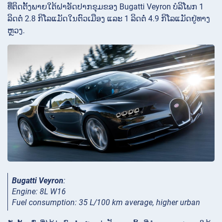
ທີ່ຕິດຕັ້ງພາຍໃຕ້ຝາອັດປາກຂຸມຂອງ Bugatti Veyron ບໍລິໂພກ 1
ລິດຕໍ່ 2.8 ກິໂລແມັດໃນຕົວເມືອງ ແລະ 1 ລິດຕໍ່ 4.9 ກິໂລແມັດຢູ່ທາງ
ຫຼວງ.
Bugatti Veyron
:
Engine: 8L W16
Fuel consumption: 35 L/100 km average, higher urban