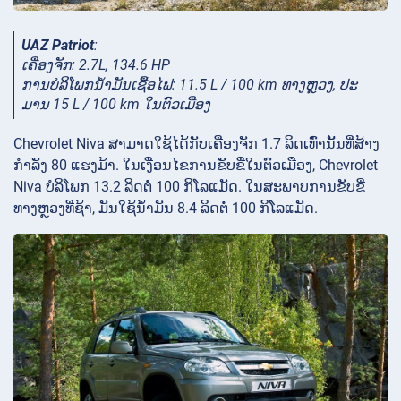
UAZ Patriot
:
ເຄື່ອງຈັກ: 2.7L, 134.6 HP
ການ​ບໍ​ລິ​ໂພກ​ນໍ້າ​ມັນ​ເຊື້ອ​ໄຟ​: 11.5 L / 100 km ທາງ​ຫຼວງ​, ປະ​
ມານ 15 L / 100 km ໃນ​ຕົວ​ເມືອງ
Chevrolet Niva ສາມາດໃຊ້ໄດ້ກັບເຄື່ອງຈັກ 1.7 ລິດເທົ່ານັ້ນທີ່ສ້າງ
ກໍາລັງ 80 ແຮງມ້າ. ໃນເງື່ອນໄຂການຂັບຂີ່ໃນຕົວເມືອງ, Chevrolet
Niva ບໍລິໂພກ 13.2 ລິດຕໍ່ 100 ກິໂລແມັດ. ໃນ​ສະພາບ​ການ​ຂັບ​ຂີ່​
ທາງ​ຫຼວງ​ທີ່​ຊ້າ, ມັນ​ໃຊ້​ນ້ຳມັນ 8.4 ລິດ​ຕໍ່ 100 ກິ​ໂລ​ແມັດ.