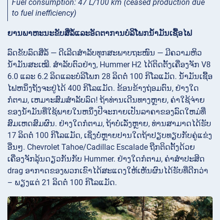
Fuel consumption: 47 L/100 km (ceased production due
to fuel inefficiency)
ຍານພາຫະນະຂັບສີ່ລໍ້ແລະອັດຕາການບໍລິໂພກນໍ້າມັນເຊື້ອໄຟ
ລົດຂັບລົດສີ່ລໍ້ — ດີເລີດສຳລັບທຸກສະພາບຖະໜົນ — ມີຄວາມຫິວ
ນໍ້າມັນສະເໝີ. ສໍາລັບຕົວຢ່າງ, Hummer H2 ໄດ້ຕິດຕັ້ງເຄື່ອງຈັກ V8
6.0 ແລະ 6.2 ລິດແລະບໍລິໂພກ 28 ລິດຕໍ່ 100 ກິໂລແມັດ. ນໍ້າມັນເຊື້ອ
ໄຟຫນຶ່ງຖັງຈະຢູ່ໄດ້ 400 ກິໂລແມັດ. ຂ້ອນຂ້າງຖ່ອມຕົນ, ຢ່າງໃດ
ກໍຕາມ, ເຫມາະສົມສໍາລັບລົດ! ຖ້າທ່ານເດີນທາງຫຼາຍ, ຄ່າໃຊ້ຈ່າຍ
ຂອງນໍ້າມັນທີ່ໃຊ້ພາຍໃນຫນຶ່ງປີຈະກາຍເປັນລາຄາຂອງລົດໃຫມ່ທີ່
ສົມເຫດສົມຜົນ. ຢ່າງໃດກໍຕາມ, ຖ້າບໍ່ເລັ່ງຫຼາຍ, ທ່ານສາມາດໄດ້ຮັບ
17 ລິດຕໍ່ 100 ກິໂລແມັດ, ເຊິ່ງບໍ່ຫຼາຍປານໃດຖ້າປຽບທຽບກັບຄູ່ແຂ່ງ
ອື່ນໆ. Chevrolet Tahoe/Cadillac Escalade ຖືກຕິດຕັ້ງດ້ວຍ
ເຄື່ອງຈັກລຸ້ນດຽວກັນກັບ Hummer. ຢ່າງໃດກໍຕາມ, ຄ່າສໍາປະສິດ
drag ອາກາດຂອງພວກເຂົາໄດ້ສະແດງໃຫ້ເຫັນຜົນໄດ້ຮັບທີ່ດີກວ່າ
– ພຽງແຕ່ 21 ລິດຕໍ່ 100 ກິໂລແມັດ.