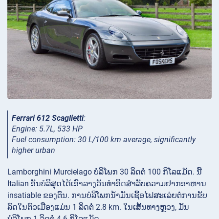
Ferrari 612 Scaglietti
:
Engine: 5.7L, 533 HP
Fuel consumption: 30 L/100 km average, significantly
higher urban
Lamborghini Murcielago ບໍລິໂພກ 30 ລິດຕໍ່ 100 ກິໂລແມັດ. ນີ້
Italian ອັນບໍລິສຸດໄດ້ເອົາລາງວັນທໍາອິດສໍາລັບຄວາມຢາກອາຫານ
insatiable ຂອງຕົນ. ການ​ບໍ​ລິ​ໂພກ​ນໍ້າ​ມັນ​ເຊື້ອ​ໄຟ​ສະ​ເລ່ຍ​ຕໍ່​ການ​ຂັບ​
ລົດ​ໃນ​ຕົວ​ເມືອງ​ແມ່ນ 1 ລິດ​ຕໍ່ 2.8 km. ໃນເສັ້ນທາງຫຼວງ, ມັນ
ບໍລິໂພກ 1 ລິດຕໍ່ 4.6 ກິໂລແມັດ.