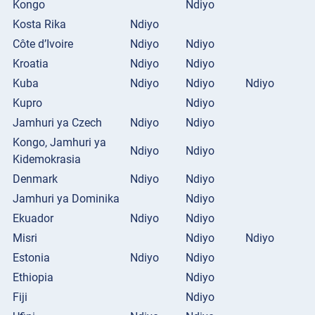
Kongo
Ndiyo
Kosta Rika
Ndiyo
Côte d’Ivoire
Ndiyo
Ndiyo
Kroatia
Ndiyo
Ndiyo
Kuba
Ndiyo
Ndiyo
Ndiyo
Kupro
Ndiyo
Jamhuri ya Czech
Ndiyo
Ndiyo
Kongo, Jamhuri ya
Ndiyo
Ndiyo
Kidemokrasia
Denmark
Ndiyo
Ndiyo
Jamhuri ya Dominika
Ndiyo
Ekuador
Ndiyo
Ndiyo
Misri
Ndiyo
Ndiyo
Estonia
Ndiyo
Ndiyo
Ethiopia
Ndiyo
Fiji
Ndiyo