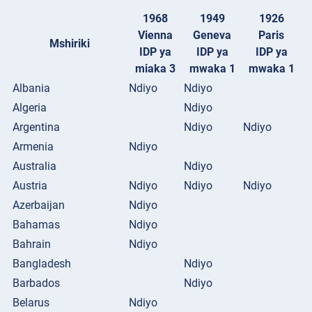
1968
1949
1926
Vienna
Geneva
Paris
Mshiriki
IDP ya
IDP ya
IDP ya
miaka 3
mwaka 1
mwaka 1
Albania
Ndiyo
Ndiyo
Algeria
Ndiyo
Argentina
Ndiyo
Ndiyo
Armenia
Ndiyo
Australia
Ndiyo
Austria
Ndiyo
Ndiyo
Ndiyo
Azerbaijan
Ndiyo
Bahamas
Ndiyo
Bahrain
Ndiyo
Bangladesh
Ndiyo
Barbados
Ndiyo
Belarus
Ndiyo