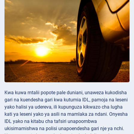
Kwa kuwa mtalii popote pale duniani, unaweza kukodisha
gari na kuendesha gari kwa kutumia IDL, pamoja na leseni
yako halisi ya udereva, ili kupunguza kikwazo cha lugha
kati ya leseni yako ya asili na mamlaka za ndani. Onyesha
IDL yako na kitabu cha tafsiri unapoombwa
ukisimamishwa na polisi unapoendesha gari nje ya nchi.