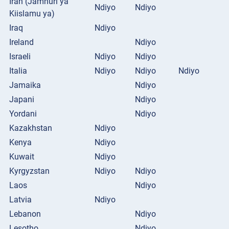
Iran (Jamhuri ya
Ndiyo
Ndiyo
Kiislamu ya)
Iraq
Ndiyo
Ireland
Ndiyo
Israeli
Ndiyo
Ndiyo
Italia
Ndiyo
Ndiyo
Ndiyo
Jamaika
Ndiyo
Japani
Ndiyo
Yordani
Ndiyo
Kazakhstan
Ndiyo
Kenya
Ndiyo
Kuwait
Ndiyo
Kyrgyzstan
Ndiyo
Ndiyo
Laos
Ndiyo
Latvia
Ndiyo
Lebanon
Ndiyo
Lesotho
Ndiyo