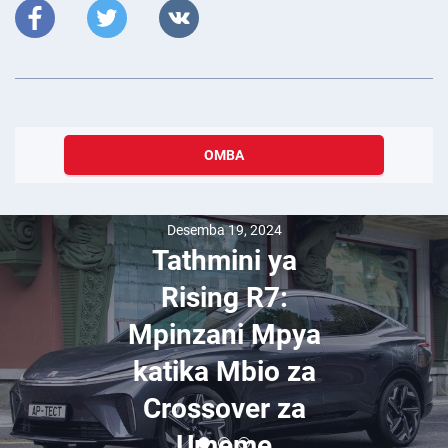
OMBA
Desemba 19, 2024
Tathmini ya
Rising R7:
Mpinzani Mpya
katika Mbio za
Crossover za
Umeme