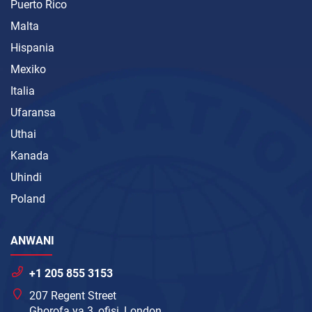
Puerto Rico
Malta
Hispania
Mexiko
Italia
Ufaransa
Uthai
Kanada
Uhindi
Poland
ANWANI
+1 205 855 3153
207 Regent Street
Ghorofa ya 3, ofisi, London