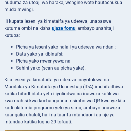
huduma za utoaji wa haraka, wengine wote hautachukua
muda mwingi.
Ili kupata leseni ya kimataifa ya udereva, unapaswa
kutuma ombi na kisha
ujaze fomu
, ambayo unahitaji
kutupa:
Picha ya leseni yako halali ya udereva wa ndani;
Data yako ya kibinafsi;
Picha yako mwenyewe; na
Sahihi yako (scan au picha yake).
Kila leseni ya kimataifa ya udereva inayotolewa na
Mamlaka ya Kimataifa ya Uendeshaji (IDA) imehifadhiwa
katika hifadhidata yetu iliyolindwa na inaweza kufikiwa
kwa urahisi kwa kuchanganua msimbo wa QR kwenye kila
kadi ukitumia programu yetu ya simu, ambayo unaweza
kuangalia uhalali, hali na taarifa mtandaoni au nje ya
mtandao katika lugha 29 tofauti.