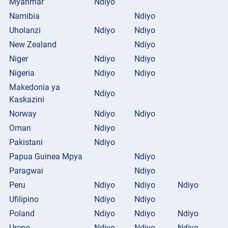
Myanmar
Ndiyo
Namibia
Ndiyo
Uholanzi
Ndiyo
Ndiyo
New Zealand
Ndiyo
Niger
Ndiyo
Ndiyo
Nigeria
Ndiyo
Ndiyo
Makedonia ya
Ndiyo
Kaskazini
Norway
Ndiyo
Ndiyo
Oman
Ndiyo
Pakistani
Ndiyo
Papua Guinea Mpya
Ndiyo
Paragwai
Ndiyo
Peru
Ndiyo
Ndiyo
Ndiyo
Ufilipino
Ndiyo
Ndiyo
Poland
Ndiyo
Ndiyo
Ndiyo
Ureno
Ndiyo
Ndiyo
Ndiyo