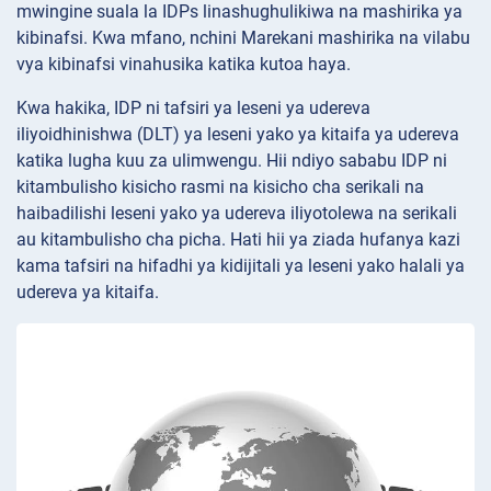
mwingine suala la IDPs linashughulikiwa na mashirika ya
kibinafsi. Kwa mfano, nchini Marekani mashirika na vilabu
vya kibinafsi vinahusika katika kutoa haya.
Kwa hakika, IDP ni tafsiri ya leseni ya udereva
iliyoidhinishwa (DLT) ya leseni yako ya kitaifa ya udereva
katika lugha kuu za ulimwengu. Hii ndiyo sababu IDP ni
kitambulisho kisicho rasmi na kisicho cha serikali na
haibadilishi leseni yako ya udereva iliyotolewa na serikali
au kitambulisho cha picha. Hati hii ya ziada hufanya kazi
kama tafsiri na hifadhi ya kidijitali ya leseni yako halali ya
udereva ya kitaifa.