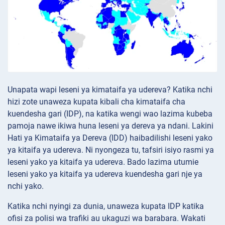
Unapata wapi leseni ya kimataifa ya udereva? Katika nchi
hizi zote unaweza kupata kibali cha kimataifa cha
kuendesha gari (IDP), na katika wengi wao lazima kubeba
pamoja nawe ikiwa huna leseni ya dereva ya ndani. Lakini
Hati ya Kimataifa ya Dereva (IDD) haibadilishi leseni yako
ya kitaifa ya udereva. Ni nyongeza tu, tafsiri isiyo rasmi ya
leseni yako ya kitaifa ya udereva. Bado lazima utumie
leseni yako ya kitaifa ya udereva kuendesha gari nje ya
nchi yako.
Katika nchi nyingi za dunia, unaweza kupata IDP katika
ofisi za polisi wa trafiki au ukaguzi wa barabara. Wakati