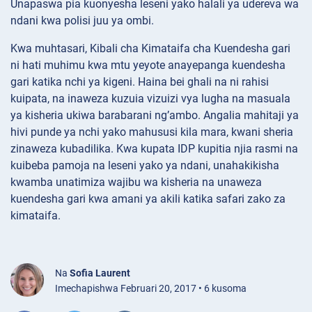
Unapaswa pia kuonyesha leseni yako halali ya udereva wa
ndani kwa polisi juu ya ombi.
Kwa muhtasari, Kibali cha Kimataifa cha Kuendesha gari
ni hati muhimu kwa mtu yeyote anayepanga kuendesha
gari katika nchi ya kigeni. Haina bei ghali na ni rahisi
kuipata, na inaweza kuzuia vizuizi vya lugha na masuala
ya kisheria ukiwa barabarani ng’ambo. Angalia mahitaji ya
hivi punde ya nchi yako mahususi kila mara, kwani sheria
zinaweza kubadilika. Kwa kupata IDP kupitia njia rasmi na
kuibeba pamoja na leseni yako ya ndani, unahakikisha
kwamba unatimiza wajibu wa kisheria na unaweza
kuendesha gari kwa amani ya akili katika safari zako za
kimataifa.
Na
Sofia Laurent
Imechapishwa Februari 20, 2017 • 6 kusoma