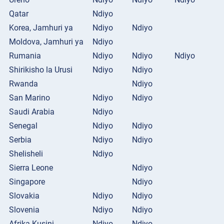
Qatar
Ndiyo
Korea, Jamhuri ya
Ndiyo
Ndiyo
Moldova, Jamhuri ya
Ndiyo
Rumania
Ndiyo
Ndiyo
Ndiyo
Shirikisho la Urusi
Ndiyo
Ndiyo
Rwanda
Ndiyo
San Marino
Ndiyo
Ndiyo
Saudi Arabia
Ndiyo
Senegal
Ndiyo
Ndiyo
Serbia
Ndiyo
Ndiyo
Shelisheli
Ndiyo
Sierra Leone
Ndiyo
Singapore
Ndiyo
Slovakia
Ndiyo
Ndiyo
Slovenia
Ndiyo
Ndiyo
Afrika Kusini
Ndiyo
Ndiyo