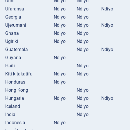
Ufini
Ndiyo
Ndiyo
Ufaransa
Ndiyo
Ndiyo
Ndiyo
Georgia
Ndiyo
Ndiyo
Ujerumani
Ndiyo
Ndiyo
Ndiyo
Ghana
Ndiyo
Ndiyo
Ugiriki
Ndiyo
Ndiyo
Guatemala
Ndiyo
Ndiyo
Guyana
Ndiyo
Haiti
Ndiyo
Kiti kitakatifu
Ndiyo
Ndiyo
Honduras
Ndiyo
Hong Kong
Ndiyo
Hungaria
Ndiyo
Ndiyo
Ndiyo
Iceland
Ndiyo
India
Ndiyo
Indonesia
Ndiyo