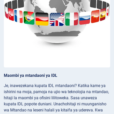
Maombi ya mtandaoni ya IDL
Je, inawezekana kupata IDL mtandaoni? Katika karne ya
ishirini na moja, pamoja na ujio wa teknolojia na mtandao,
hitaji la maombi ya ofisini lilitoweka. Sasa unaweza
kupata IDL popote duniani. Unachohitaji ni muunganisho
wa Mtandao na leseni halali ya kitaifa ya udereva. Kwa