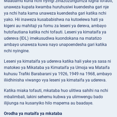
Maadamu kuna nchi nyingi zinazozungumza lugha tofauti,
unaweza kupata kwamba huruhusiwi kuendesha gari nje
ya nchi hata kama unaweza kuendesha gari katika nchi
yako. Hii inaweza kusababishwa na kutoelewa hati ya
kigeni au mahitaji ya fomu za leseni ya dereva, ambayo
hutofautiana katika nchi tofauti. Leseni ya kimataifa ya
udereva (IDL) imekusudiwa kuondokana na matatizo
ambayo unaweza kuwa nayo unapoendesha gari katika
nchi nyingine.
Leseni ya kimataifa ya udereva katika hali yake ya sasa ni
matokeo ya Mikataba ya Kimataifa ya Umoja wa Mataifa
kuhusu Trafiki Barabarani ya 1926, 1949 na 1968, ambayo
iliidhinisha viwango vya leseni ya kimataifa ya udereva.
Katika miaka tofauti, mkataba huo ulitiwa sahihi na nchi
mbalimbali, lakini sehemu kubwa ya ulimwengu bado
ilijiunga na kusanyiko hilo mapema au baadaye.
Orodha ya mataifa ya mkataba