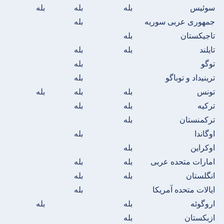
سوئیس
بله
بله
بله
جمهوری عربی سوریه
بله
تاجیکستان
بله
تایلند
بله
بله
توگو
بله
ترینیداد و توباگو
بله
تونس
بله
بله
بله
ترکیه
بله
بله
ترکمنستان
بله
اوگاندا
بله
اوکراین
بله
امارات متحده عربی
بله
بله
انگلستان
بله
بله
ایالات متحده آمریکا
بله
اروگوئه
بله
بله
ازبکستان
بله