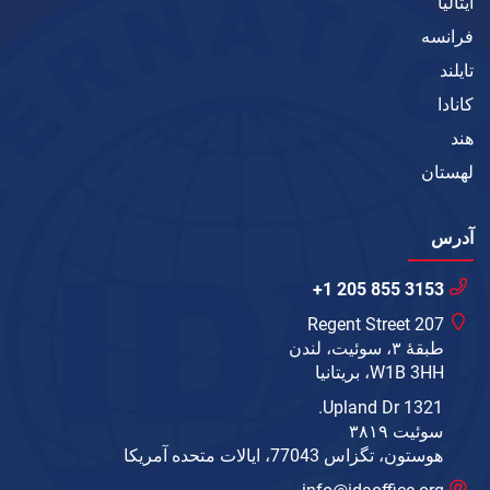
ایتالیا
فرانسه
تایلند
کانادا
هند
لهستان
آدرس
+1 205 855 3153
207 Regent Street
طبقهٔ ۳، سوئیت، لندن
W1B 3HH، بریتانیا
1321 Upland Dr.
سوئیت ۳۸۱۹
هوستون، تگزاس 77043، ایالات متحده آمریکا