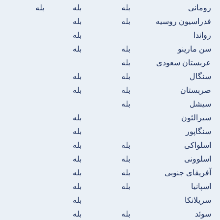
رومانی
بله
بله
بله
فدراسیون روسیه
بله
بله
رواندا
بله
سن مارینو
بله
بله
عربستان سعودی
بله
سنگال
بله
بله
صربستان
بله
بله
سیشل
بله
سیرالئون
بله
سنگاپور
بله
اسلواکی
بله
بله
اسلوونی
بله
بله
آفریقای جنوبی
بله
بله
اسپانیا
بله
بله
سریلانکا
بله
سوئد
بله
بله