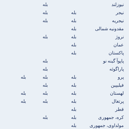
نیوزلند
بله
نیجر
بله
بله
نیجریه
بله
بله
مقدونیه شمالی
بله
نروژ
بله
بله
عمان
بله
پاکستان
بله
پاپوآ گینه نو
بله
پاراگوئه
بله
پرو
بله
بله
بله
فیلیپین
بله
بله
لهستان
بله
بله
بله
پرتغال
بله
بله
بله
قطر
بله
کره، جمهوری
بله
بله
مولداوی، جمهوری
بله