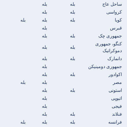
ساحل عاج
بله
بله
کرواسی
بله
بله
کوبا
بله
بله
بله
قبرس
بله
جمهوری چک
بله
بله
کنگو، جمهوری
بله
بله
دموکراتیک
دانمارک
بله
بله
جمهوری دومینیکن
بله
اکوادور
بله
بله
مصر
بله
بله
استونی
بله
بله
اتیوپی
بله
فیجی
بله
فنلاند
بله
بله
فرانسه
بله
بله
بله