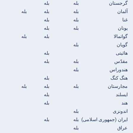
گرجستان
بله
بله
آلمان
بله
بله
بله
غنا
بله
بله
یونان
بله
بله
گواتمالا
بله
بله
گویان
بله
هائیتی
بله
مقدّس
بله
بله
هندوراس
بله
هنگ کنگ
بله
مجارستان
بله
بله
بله
ایسلند
بله
هند
بله
اندونزی
بله
ایران (جمهوری اسلامی)
بله
بله
عراق
بله