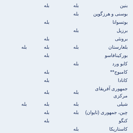
بنین
بله
بله
بوسنی و هرزگوین
بله
بوتسوانا
بله
برزیل
بله
برونئی
بله
بلغارستان
بله
بله
بله
بورکینافاسو
بله
کابو ورد
بله
کامبوج**
بله
کانادا
بله
جمهوری آفریقای
بله
بله
مرکزی
شیلی
بله
بله
بله
چین، جمهوری (تایوان)
بله
بله
کنگو
بله
کاستاریکا
بله