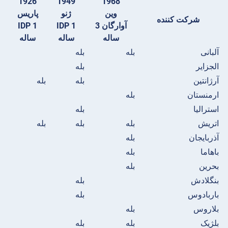
1926
1949
1968
وین
ژنو
پاریس
شرکت کننده
آوارگان 3
IDP 1
IDP 1
ساله
ساله
ساله
آلبانی
بله
بله
الجزایر
بله
آرژانتین
بله
بله
ارمنستان
بله
استرالیا
بله
اتریش
بله
بله
بله
آذربایجان
بله
باهاما
بله
بحرین
بله
بنگلادش
بله
باربادوس
بله
بلاروس
بله
بلژیک
بله
بله