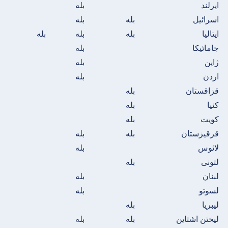
ایرلند
بله
اسرائیل
بله
بله
ایتالیا
بله
بله
بله
جامائیکا
بله
ژاپن
بله
اردن
بله
قزاقستان
بله
کنیا
بله
کویت
بله
قرقیزستان
بله
بله
لائوس
بله
لتونی
بله
لبنان
بله
لسوتو
بله
لیبریا
بله
لیختن اشتاین
بله
بله