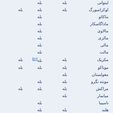
لیتوانی
بله
بله
لوکزامبورگ
بله
بله
بله
ماکائو
بله
ماداگاسکار
بله
مالاوی
بله
مالزی
بله
مالی
بله
مالت
بله
مکزیک
بله
[21]
بله
بله
موناکو
بله
بله
بله
مغولستان
بله
مونته نگرو
بله
بله
مراکش
بله
بله
بله
میانمار
بله
نامیبیا
بله
هلند
بله
بله