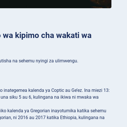
o wa kipimo cha wakati wa
utisha na sehemu nyingi za ulimwengu.
 inategemea kalenda ya Coptic au Ge’ez. Ina miezi 13:
una siku 5 au 6, kulingana na ikiwa ni mwaka wa
uliko kalenda ya Gregorian inayotumika katika sehemu
rian, ni 2016 au 2017 katika Ethiopia, kulingana na