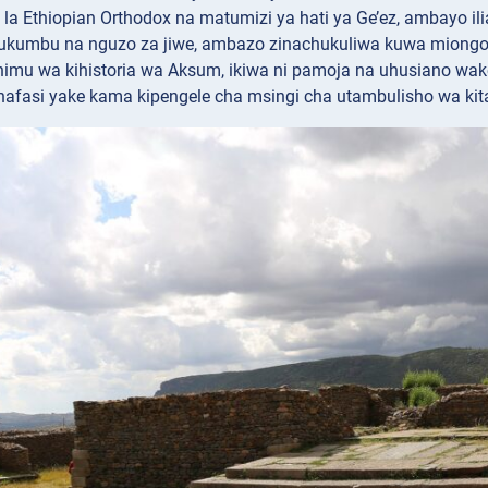
a la Ethiopian Orthodox na matumizi ya hati ya Ge’ez, ambayo i
ukumbu na nguzo za jiwe, ambazo zinachukuliwa kuwa miongo
himu wa kihistoria wa Aksum, ikiwa ni pamoja na uhusiano wa
afasi yake kama kipengele cha msingi cha utambulisho wa kita