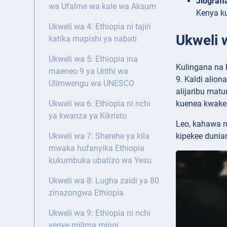
Jiografi
wa Ufalme wa kale wa Aksum
Kenya ku
Ukweli wa 4: Ethiopia ni tajiri
Ukweli 
katika mapishi ya nabati
Ukweli wa 5: Ethiopia ina
Kulingana na 
maeneo 9 ya Urithi wa
9. Kaldi alio
Ulimwengu wa UNESCO
alijaribu mat
kuenea kwake 
Ukweli wa 6: Ethiopia ni nchi
ya kwanza ya Kikristo
Leo, kahawa n
kipekee dunian
Ukweli wa 7: Sherehe ya kila
mwaka hufanyika Ethiopia
kukumbuka ubatizo wa Yesu
Ukweli wa 8: Lugha zaidi ya 80
zinazongwa Ethiopia
Ukweli wa 9: Ethiopia ni nchi
yenye milima mingi