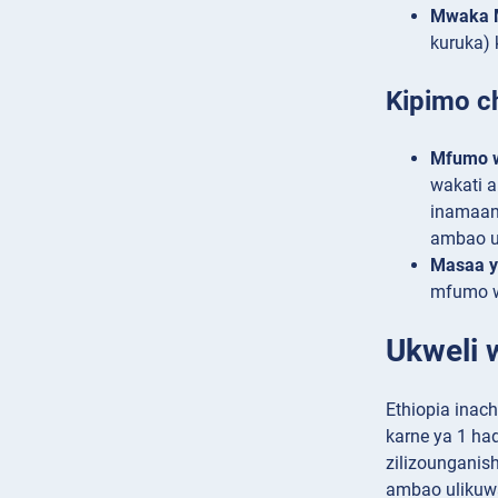
Mwaka 
kuruka) 
Kipimo ch
Mfumo w
wakati 
inamaani
ambao u
Masaa 
mfumo wa
Ukweli 
Ethiopia inac
karne ya 1 ha
zilizounganis
ambao ulikuwa