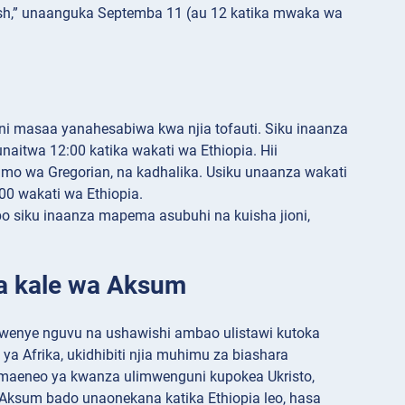
sh,” unaanguka Septemba 11 (au 12 katika mwaka wa
ini masaa yanahesabiwa kwa njia tofauti. Siku inaanza
itwa 12:00 katika wakati wa Ethiopia. Hii
umo wa Gregorian, na kadhalika. Usiku unaanza wakati
0 wakati wa Ethiopia.
po siku inaanza mapema asubuhi na kuisha jioni,
wa kale wa Aksum
 wenye nguvu na ushawishi ambao ulistawi kutoka
a Afrika, ukidhibiti njia muhimu za biashara
a maeneo ya kwanza ulimwenguni kupokea Ukristo,
a Aksum bado unaonekana katika Ethiopia leo, hasa