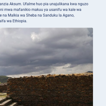
lianzia Aksum. Ufalme huo pia unajulikana kwa nguzo
ni mwa mafanikio makuu ya usanifu wa kale wa
ke na Malkia wa Sheba na Sanduku la Agano,
ifa wa Ethiopia.