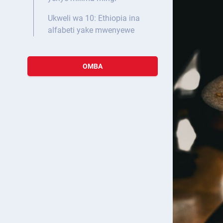
Ukweli wa 10: Ethiopia ina
alfabeti yake mwenyewe
OMBA