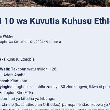
i 10 wa Kuvutia Kuhusu Ethi
n Wilder
apishwa Septemba 01, 2024 • 9 kusoma
aka kuhusu Ethiopia:
 Watu
: Takriban watu milioni 126.
u
: Addis Ababa.
asmi:
Kiamhara.
yingine
: Lugha za kikabila zaidi ya 80 zinazongwa, ikiwa ni pam
 Ethiopian Birr (ETB).
: Jamhuri ya kifedha ya kibunge.
:
Ukristo (hasa Ethiopian Orthodox), pamoja na idadi kubwa ya