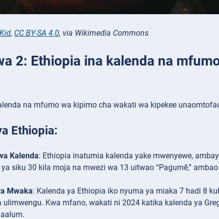
Kid
,
CC BY-SA 4.0
, via Wikimedia Commons
wa 2: Ethiopia ina kalenda na mfum
kalenda na mfumo wa kipimo cha wakati wa kipekee unaomtofa
a Ethiopia:
wa Kalenda
: Ethiopia inatumia kalenda yake mwenyewe, ambayo
 ya siku 30 kila moja na mwezi wa 13 uitwao “Pagumē,” ambao 
 ya Mwaka
: Kalenda ya Ethiopia iko nyuma ya miaka 7 hadi 8 k
a ulimwengu. Kwa mfano, wakati ni 2024 katika kalenda ya Grego
maalum.