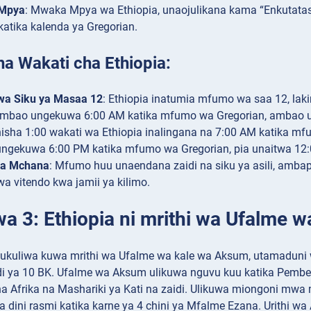
Mpya
: Mwaka Mpya wa Ethiopia, unaojulikana kama “Enkutata
katika kalenda ya Gregorian.
a Wakati cha Ethiopia:
a Siku ya Masaa 12
: Ethiopia inatumia mfumo wa saa 12, lak
ambao ungekuwa 6:00 AM katika mfumo wa Gregorian, ambao una
sha 1:00 wakati wa Ethiopia inalingana na 7:00 AM katika mf
ngekuwa 6:00 PM katika mfumo wa Gregorian, pia unaitwa 12:0
ya Mchana
: Mfumo huu unaendana zaidi na siku ya asili, amba
 vitendo kwa jamii ya kilimo.
wa 3: Ethiopia ni mrithi wa Ufalme 
hukuliwa kuwa mrithi wa Ufalme wa kale wa Aksum, utamaduni
di ya 10 BK. Ufalme wa Aksum ulikuwa nguvu kuu katika Pembe y
ha Afrika na Mashariki ya Kati na zaidi. Ulikuwa miongoni mw
 dini rasmi katika karne ya 4 chini ya Mfalme Ezana. Urithi w