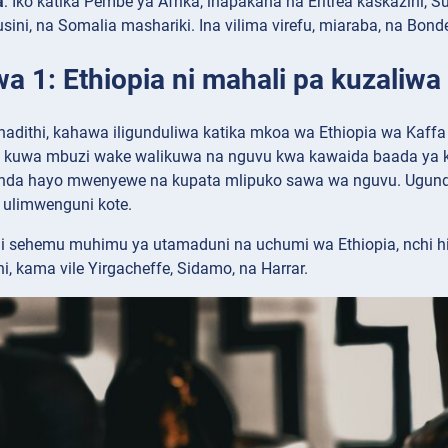
a
: Iko katika Pembe ya Afrika, inapakana na Eritrea kaskazini, 
sini, na Somalia mashariki. Ina vilima virefu, miaraba, na Bonde 
wa 1: Ethiopia ni mahali pa kuzaliw
hadithi, kahawa iligunduliwa katika mkoa wa Ethiopia wa Kaffa
na kuwa mbuzi wake walikuwa na nguvu kwa kawaida baada ya k
unda hayo mwenyewe na kupata mlipuko sawa wa nguvu. Ugund
ulimwenguni kote.
i sehemu muhimu ya utamaduni na uchumi wa Ethiopia, nchi hiy
i, kama vile Yirgacheffe, Sidamo, na Harrar.