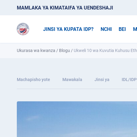
MAMLAKA YA KIMATAIFA YA UENDESHAJI
JINSI YA KUPATA IDP?
NCHI
BEI
M
Ukurasa wa kwanza
/
Blogu
/
Ukweli 10 wa Kuvutia Kuhusu Eth
Machapisho yote
Mawakala
Jinsi ya
IDL/IDP