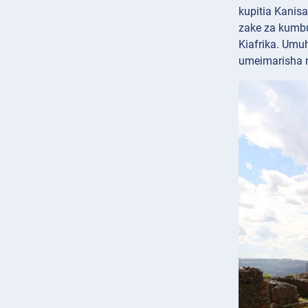
kupitia Kanis
zake za kumb
Kiafrika. Umu
umeimarisha n