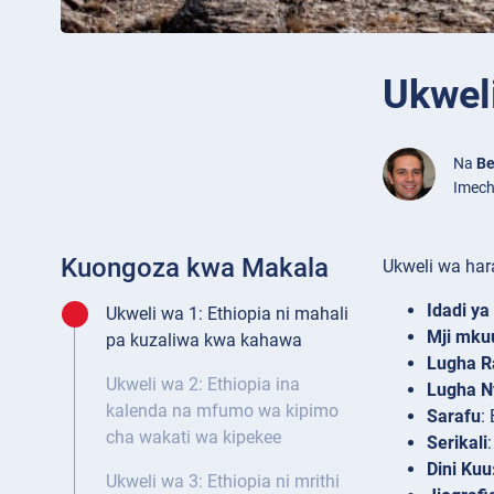
Ukwel
Na
Be
Imech
Kuongoza kwa Makala
Ukweli wa har
Idadi ya
Ukweli wa 1: Ethiopia ni mahali
Mji mku
pa kuzaliwa kwa kahawa
Lugha R
Ukweli wa 2: Ethiopia ina
Lugha N
kalenda na mfumo wa kipimo
Sarafu
:
cha wakati wa kipekee
Serikali
Dini Kuu
Ukweli wa 3: Ethiopia ni mrithi