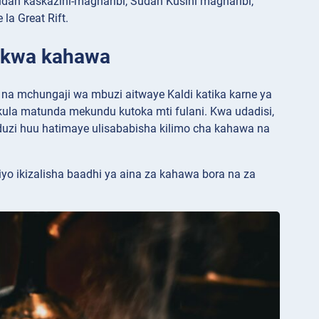
Sudan kaskazini-magharibi, Sudan Kusini magharibi,
la Great Rift.
a kwa kahawa
 na mchungaji wa mbuzi aitwaye Kaldi katika karne ya
ula matunda mekundu kutoka mti fulani. Kwa udadisi,
uzi huu hatimaye ulisababisha kilimo cha kahawa na
o ikizalisha baadhi ya aina za kahawa bora na za