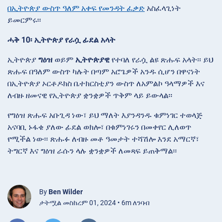
በኢትዮጵያ ውስጥ ዓለም አቀፍ የመንዳት ፈቃድ
አስፈላጊነት
ይመርምሩ፡፡
ሓቅ 10፡ ኢትዮጵያ የራሷ ፊደል አላት
ኢትዮጵያ
ግዕዝ
ወይም
ኢትዮጵያዊ
የተባለ የራሷ ልዩ ጽሑፍ አላት፡፡ ይህ
ጽሑፍ በዓለም ውስጥ ካሉት በጣም አሮጌዎች አንዱ ሲሆን በዋናነት
በኢትዮጵያ ኦርቶዶክስ ቤተክርስቲያን ውስጥ ለአምልኮ ዓላማዎች እና
ለብዙ ዘመናዊ የኢትዮጵያ ቋንቋዎች ጥቅም ላይ ይውላል፡፡
የግዕዝ ጽሑፍ አቡጊዳ ነው፣ ይህ ማለት እያንዳንዱ ቁምነገር ተወላጅ
አናባቢ ኑፋቄ ያለው ፊደል ወክሎ፣ በቁምነገሩን በመቀየር ሊለወጥ
የሚችል ነው፡፡ ጽሑፉ ለብዙ መቶ ዓመታት ተሻሽሎ እንደ አማርኛ፣
ትግርኛ እና ግዕዝ ራሱን ላሉ ቋንቋዎች ለመጻፍ ይጠቅማል፡፡
By
Ben Wilder
ታትሟል መስከረም 01, 2024 • 6m ለንባብ