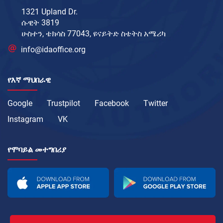
1321 Upland Dr.
ሱዊት 3819
ሁስተን, ቴክሳስ 77043, ዩናይትድ ስቴትስ አሜሪካ
info@idaoffice.org
የእኛ ማህበራዊ
Google
Trustpilot
Facebook
Twitter
Instagram
VK
የሞባይል መተግበሪያ