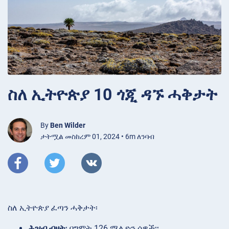
ስለ ኢትዮጵያ 10 ጎጂ ዳኙ ሓቅታት
By
Ben Wilder
ታትሟል መስከረም 01, 2024 • 6m ለንባብ
ስለ ኢትዮጵያ ፈጣን ሓቅታት፡
ሕዝብ ብዛት
፡ በግምት 126 ሚሊዮን ሰዎች፡፡