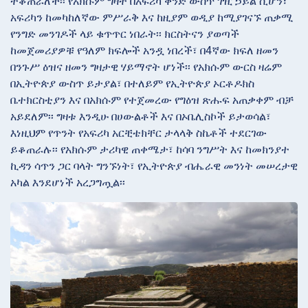
ትቆጠራለች፡፡ የአክሱም ግዛት በአፍሪካ ቀንድ ውስጥ ገዢ ኃይል ሲሆን፣
አፍሪካን ከመካከለኛው ምሥራቅ እና ከዚያም ወዲያ ከሚያገናኙ ጠቃሚ
የንግድ መንገዶች ላይ ቁጥጥር ነበራት፡፡ ክርስትናን ያወጣች
ከመጀመሪያዎቹ የዓለም ክፍሎች አንዷ ነበረች፣ በ4ኛው ክፍለ ዘመን
በንጉሥ ዕዝና ዘመን ግዛታዊ ሃይማኖት ሆነች፡፡ የአክሱም ውርስ ዛሬም
በኢትዮጵያ ውስጥ ይታያል፣ በተለይም የኢትዮጵያ ኦርቶዶክስ
ቤተክርስቲያን እና በአክሱም የተጀመረው የግዕዝ ጽሑፍ አጠቃቀም ብቻ
አይደለም፡፡ ግዛቱ እንዲሁ በሀውልቶች እና በኦቤሊስኮች ይታወሳል፣
እነዚህም የጥንት የአፍሪካ አርቺቴክቸር ታላላቅ ስኬቶች ተደርገው
ይቆጠራሉ፡፡ የአክሱም ታሪካዊ ጠቀሜታ፣ ከሳባ ንግሥት እና ከመክንያተ
ኪዳን ሳጥን ጋር ባላት ግንኙነት፣ የኢትዮጵያ ብሔራዊ መንነት መሠረታዊ
አካል እንደሆነች አረጋግጧል፡፡