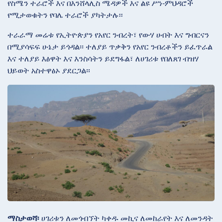
የስሜን ተራሮች እና በእንሸላሊስ ሜዳዎች እና ልዩ ሥነ-ምህዳሮች
የሚታወቁትን የባሌ ተራሮች ያካትታሉ፡፡
ተራራማ መሬቱ የኢትዮጵያን የአየር ንብረት፣ የውሃ ሀብት እና ግብርናን
በሚያሳፍፍ ሁኔታ ይጎዳል፡፡ ተለያይ ጥቃቅን የአየር ንብረቶችን ይፈጥራል
እና ተለያይ እፅዋት እና እንስሳትን ይደግፋል፣ ለሀገሪቱ የበለጸገ ብዝሃ
ህይወት አስተዋፅኦ ያደርጋል፡፡
ማስታወሻ፡
ሀገሪቱን ለመጎብኘት ካቀዱ መኪና ለመከራየት እና ለመንዳት