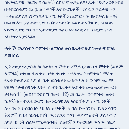
ከአውሮፓዊ የክርስትና ስሪቶች ልዩ ሆኖ ቆይቷል፡፡ የኢትዮጵያ ኦርቶዶክስ
ቤተክርስቲያን በራሷ ልዩ ወጎች እና ድርጊቶች፣ የራሷን ጥሪታዊ ቀን
መቁጠሪያ እና ሃይማኖታዊ ሥርዓቶችን ጨምሮ፣ ለብዙ ክፍለ ዘመናት
በአብዛኛው ያልተቀየረ የክርስትና ዓይነት አቆይታለች፡፡ ይህ የበለጸገ
ሃይማኖታዊ ውርስ የኢትዮጵያን ጉልህ እና ዘላቂ ለክርስቲያን ታሪክ
አስተዋፅኦ ያጎላል፡፡
ሓቅ 7፡ የኢየሱስን ጥምቀት ለማስታወስ በኢትዮጵያ ዓመታዊ በዓል
ይከበራል
ኢትዮጵያ የኢየሱስ ክርስቶስን ጥምቀት የሚያስታውስ
ጥምቀት
(ወይም
ኢፒፋኒ
) የተባለ ዓመታዊ በዓል ታስተናግዳለች፡፡ “ጥምቀቱ” ማለት
የኢትዮጵያ ኦርቶዶክስ ቤተክርስቲያን ውስጥ ካሉት በጣም ጠቃሚ
ሃይማኖታዊ በዓላት አንዱ ሲሆን በኢትዮጵያ ቀን መቁጠሪያ መሠረት
ታህሳስ 11 (ወይም በፍሽሽ ዓመት 12) ይከበራል፡፡ በጥምቀት ወቅት
ሺዎች ኢትዮጵያውያን በመንፈሳዊ እና አስደሳች ሥነ ሥርዓቶች
ለመሳተፍ ይሰበሰባሉ፡፡ በዓሉ
ታቦቶች
የተባሉ የመክንያተ ኪዳን ሳጥን
ቅጂዎች ከቤተክርስቲያናት ወደ እንደ ወንዝ ወይም ሐይቅ ያለ የውሃ
አካል በድንቅ ሰልፍ የሚወሰዱበት ሰልፎችን ያቀርባል፡፡ ውሃው ከዚያ
የኢየሱስን ጥምቀት የሚያሳይ ሥርዓት ሆኖ ይባረካል፡፡ ይህም የጥምቀት