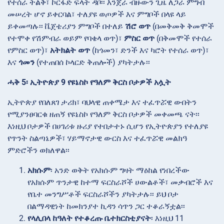
የተሰራ ትልቅ፣ ኮርፋድ ፍላት ዳቦ፡፡ እንጀራ ብዙውን ጊዜ ለጋራ ምግብ
መሠረት ሆኖ ይቀርባል፣ ተለያዩ ወጦዎች እና ምግቦች በላዩ ላይ
ይቀመጣሉ፡፡ ቬጀቴሪያን ምግቦች በተለይ
ሽሮ ወጥ
(በመቅመቅ ቅመሞች
የተሞቀ የሽምብራ ወይም የባቄላ ወጥ)፣
ምስር ወጥ
(በቅመሞች የተሰራ
የምስር ወጥ)፣
አትክልት ወጥ
(ከጎመን፣ ድንች እና ካሮት የተሰራ ወጥ)፣
እና
ጎመን
(የተጠበሰ ኮላርድ ቅጠሎች) ያካትታሉ፡፡
ሓቅ 5፡ ኢትዮጵያ 9 የዩኔስኮ የዓለም ቅርስ ቦታዎች አሏት
ኢትዮጵያ የበለጸገ ታሪክ፣ ባህላዊ ጠቀሜታ እና ተፈጥሯዊ ውበትን
የሚያንፀባርቁ ዘጠኝ የዩኔስኮ የዓለም ቅርስ ቦታዎች መቀመጫ ናት፡፡
እነዚህ ቦታዎች በሀገሪቱ ዙሪያ የተበታተኑ ሲሆን የኢትዮጵያን የተለያዩ
የጥንት ስልጣኔዎች፣ ሃይማኖታዊ ውርስ እና ተፈጥሯዊ መልክዓ
ምድሮችን ወክለዋል፡፡
አክሱም
፡ አንድ ወቅት የአክሱም ግዛት ማዕከል የነበረችው
የአክሱም ጥንታዊ ከተማ ፍርስራሾች ሀውልቶች፣ መቃብሮች እና
የቤተ መንግሥቶች ፍርስራሾችን ያካትታሉ፡፡ ይህ ቦታ
በልማዳዊነት ከመክንያተ ኪዳን ሳጥን ጋር ተቆራኝቷል፡፡
የላሊበላ ከዓለት የተቆረጡ ቤተክርስቲያናት
፡ እነዚህ 11