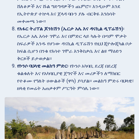
ሸለቆዎች እና ሹል ግድግዳዎችን ጨምሮ፡፡ እንዲሁም እንደ
የኢትዮጵያ ተኵላ እና ጀላዳ ባቡን ያሉ ብርቅዬ እንስሳት
መቀመጫ ነው፡፡
የአፋር ትሪፕል ጆንክሽን (ኤርታ አሌ እና ዳናኪል ዲፕሬሽን)
፡
የኤርታ አሌ እሳተ ገሞራ እና በምድር ላይ ካሉት በጣም ሞቃት
ስፍራዎች አንዱ የሆነው ዳናኪል ዲፕሬሽን የዚህ ጂዮሎጂካል ቦታ
ክፍል ሲሆን በንቁ የእሳተ ገሞራ እንቅስቃሴ እና ልዩ ማዕድን
ቅርጾች ይታወቃል፡፡
የኮንሶ ባህላዊ መልክዓ ምድር
፡ የኮንሶ አካባቢ ደረጃ በደረጃ
ቁልቁለት እና የአካባቢያዊ ጀግኖች እና መሪዎችን ለማክበር
የተቆሙ የዓለት ሀውልቶች (ዋካ) ያሳያል፡፡ መልክዓ ምድሩ ባህላዊ፣
ዘላቂ የመሬት አጠቃቀም ሥርዓት ምሳሌ ነው፡፡