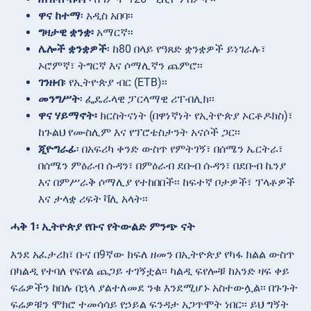
ዋና ከተማ
፡ አዲስ አበባ፡፡
ግዛታዊ ቋንቋ፡
አማርኛ፡፡
ሌሎች ቋንቋዎች
፡ ከ80 በላይ የዓጸድ ቋንቋዎች ይነገራሉ፣
ኦሮምኛ፣ ትግርኛ እና ሶማሊኛን ጨምሮ፡፡
ገንዘብ
፡ የኢትዮጵያ ብር (ETB)፡፡
መንግሥት
፡ ፌዴራላዊ ፓርላማዊ ሪፐብሊክ፡፡
ዋና ሃይማኖት፡
ክርስትናነት (በዋነኛነት የኢትዮጵያ ኦርቶዶክስ)፣
ከጉልህ የሙስሊም እና የፕሮቴስታንት አናሶች ጋር፡፡
ጂዮግራፊ
፡ በአፍሪካ ቀንድ ውስጥ የምትገኝ፣ በሰሜን ኤርትራ፣
በሰሜን ምዕራብ ሱዳን፣ በምዕራብ ደቡብ ሱዳን፣ በደቡብ ኬንያ
እና በምሥራቅ ሶማሊያ የተከበበች፡፡ ከፍተኛ ቦታዎች፣ ፕላቶዎች
እና ታላቋ ሪፍት ቫሊ አላት፡፡
ሓቅ 1፡ ኢትዮጵያ የቡና የትውልድ ምንጭ ናት
እንደ አፈታሪክ፣ ቡና በ9ኛው ክፍለ ዘመን በኢትዮጵያ የካፋ ክልል ውስጥ
በካልዲ የተባለ የፍየል ጨጋይ ተገኝቷል፡፡ ካልዲ ፍየሎቹ ከአንድ ዛፍ ቀይ
ፍሬዎችን ከበሉ በኋላ ያልተለመደ ንቁ እንደሚሆኑ አስተውሏል፡፡ በጉጉት
ፍሬዎቹን ሞክሮ ተመሳሳይ የኃይል ፍንዳታ አጋጥሞት ነበር፡፡ ይህ ግኝት