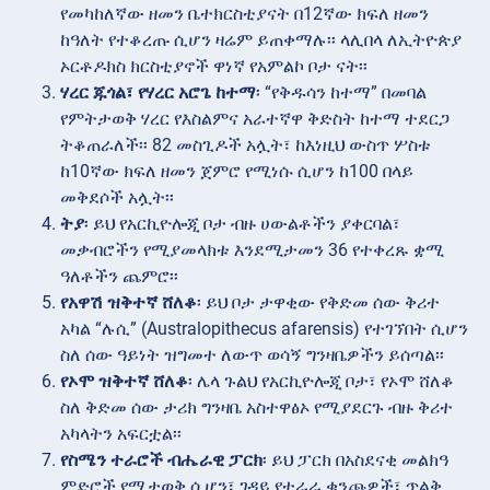
የመካከለኛው ዘመን ቤተክርስቲያናት በ12ኛው ክፍለ ዘመን
ከዓለት የተቆረጡ ሲሆን ዛሬም ይጠቀማሉ፡፡ ላሊበላ ለኢትዮጵያ
ኦርቶዶክስ ክርስቲያኖች ዋነኛ የአምልኮ ቦታ ናት፡፡
ሃረር ጁጎል፣ የሃረር አሮጌ ከተማ
፡ “የቅዱሳን ከተማ” በመባል
የምትታወቅ ሃረር የእስልምና አራተኛዋ ቅድስት ከተማ ተደርጋ
ትቆጠራለች፡፡ 82 መስጊዶች አሏት፣ ከእነዚህ ውስጥ ሦስቱ
ከ10ኛው ክፍለ ዘመን ጀምሮ የሚነሱ ሲሆን ከ100 በላይ
መቅደሶች አሏት፡፡
ትያ
፡ ይህ የአርኪዮሎጂ ቦታ ብዙ ሀውልቶችን ያቀርባል፣
መቃብሮችን የሚያመላክቱ እንደሚታመን 36 የተቀረጹ ቋሚ
ዓለቶችን ጨምሮ፡፡
የአዋሽ ዝቅተኛ ሸለቆ
፡ ይህ ቦታ ታዋቂው የቅድመ ሰው ቅሪተ
አካል “ሉሲ” (Australopithecus afarensis) የተገኘበት ሲሆን
ስለ ሰው ዓይነት ዝግመተ ለውጥ ወሳኝ ግንዛቤዎችን ይሰጣል፡፡
የኦሞ ዝቅተኛ ሸለቆ
፡ ሌላ ጉልህ የአርኪዮሎጂ ቦታ፣ የኦሞ ሸለቆ
ስለ ቅድመ ሰው ታሪክ ግንዛቤ አስተዋፅኦ የሚያደርጉ ብዙ ቅሪተ
አካላትን አፍርቷል፡፡
የስሜን ተራሮች ብሔራዊ ፓርክ
፡ ይህ ፓርክ በአስደናቂ መልክዓ
ምድሮች የሚታወቅ ሲሆን፣ ገዳይ የተራራ ቁንጮዎች፣ ጥልቅ