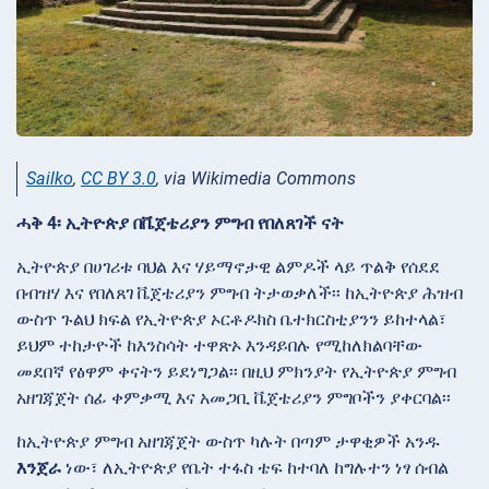
Sailko
,
CC BY 3.0
, via Wikimedia Commons
ሓቅ 4፡ ኢትዮጵያ በቬጀቴሪያን ምግብ የበለጸገች ናት
ኢትዮጵያ በሀገሪቱ ባህል እና ሃይማኖታዊ ልምዶች ላይ ጥልቅ የሰደደ
በብዝሃ እና የበለጸገ ቬጀቴሪያን ምግብ ትታወቃለች፡፡ ከኢትዮጵያ ሕዝብ
ውስጥ ጉልህ ክፍል የኢትዮጵያ ኦርቶዶክስ ቤተክርስቲያንን ይከተላል፣
ይህም ተከታዮች ከእንስሳት ተዋጽኦ እንዳይበሉ የሚከለክልባቸው
መደበኛ የፅዋም ቀናትን ይደነግጋል፡፡ በዚህ ምክንያት የኢትዮጵያ ምግብ
አዘገጃጀት ሰፊ ቀምቃሚ እና አመጋቢ ቬጀቴሪያን ምግቦችን ያቀርባል፡፡
ከኢትዮጵያ ምግብ አዘገጃጀት ውስጥ ካሉት በጣም ታዋቂዎች አንዱ
እንጀራ
ነው፣ ለኢትዮጵያ የቤት ተፋስ ቴፍ ከተባለ ከግሉተን ነፃ ሰብል