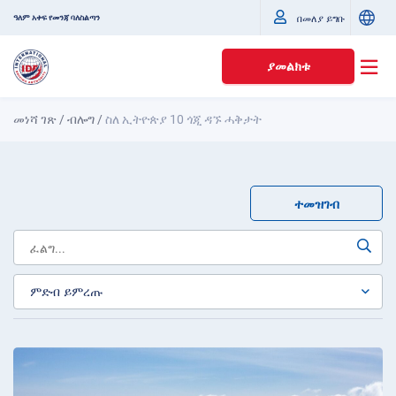
ዓለም አቀፍ የመንጃ ባለስልጣን
በመለያ ይግቡ
ያመልክቱ
መነሻ ገጽ
/
ብሎግ
/
ስለ ኢትዮጵያ 10 ጎጂ ዳኙ ሓቅታት
ተመዝገብ