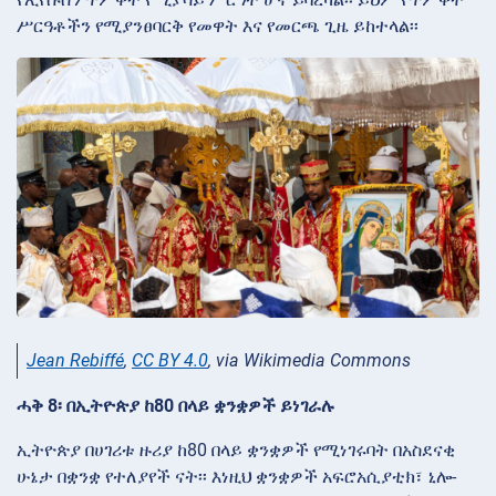
ሥርዓቶችን የሚያንፀባርቅ የመዋት እና የመርጫ ጊዜ ይከተላል፡፡
Jean Rebiffé
,
CC BY 4.0
, via Wikimedia Commons
ሓቅ 8፡ በኢትዮጵያ ከ80 በላይ ቋንቋዎች ይነገራሉ
ኢትዮጵያ በሀገሪቱ ዙሪያ ከ80 በላይ ቋንቋዎች የሚነገሩባት በአስደናቂ
ሁኔታ በቋንቋ የተለያየች ናት፡፡ እነዚህ ቋንቋዎች አፍሮአሲያቲክ፣ ኒሎ-