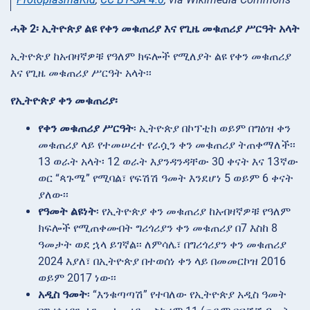
ሓቅ 2፡ ኢትዮጵያ ልዩ የቀን መቁጠሪያ እና የጊዜ መቁጠሪያ ሥርዓት አላት
ኢትዮጵያ ከአብዛኛዎቹ የዓለም ክፍሎች የሚለያት ልዩ የቀን መቁጠሪያ
እና የጊዜ መቁጠሪያ ሥርዓት አላት፡፡
የኢትዮጵያ ቀን መቁጠሪያ፡
የቀን መቁጠሪያ ሥርዓት
፡ ኢትዮጵያ በኮፕቲክ ወይም በግዕዝ ቀን
መቁጠሪያ ላይ የተመሠረተ የራሷን ቀን መቁጠሪያ ትጠቀማለች፡፡
13 ወራት አላት፡ 12 ወራት እያንዳንዳቸው 30 ቀናት እና 13ኛው
ወር “ጳጉሜ” የሚባል፣ የፍሽሽ ዓመት እንደሆነ 5 ወይም 6 ቀናት
ያለው፡፡
የዓመት ልዩነት
፡ የኢትዮጵያ ቀን መቁጠሪያ ከአብዛኛዎቹ የዓለም
ክፍሎች የሚጠቀሙበት ግሪጎሪያን ቀን መቁጠሪያ በ7 እስከ 8
ዓመታት ወደ ኋላ ይገኛል፡፡ ለምሳሌ፣ በግሪጎሪያን ቀን መቁጠሪያ
2024 እያለ፣ በኢትዮጵያ በተወሰነ ቀን ላይ በመመርኮዝ 2016
ወይም 2017 ነው፡፡
አዲስ ዓመት
፡ “እንቁጣጣሽ” የተባለው የኢትዮጵያ አዲስ ዓመት