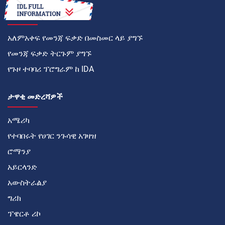
እንዴት
አለምአቀፍ የመንጃ ፍቃድ በመስመር ላይ ያግኙ
የመንጃ ፍቃድ ትርጉም ያግኙ
የጉዞ ተባባሪ ፕሮግራም ከ IDA
ታዋቂ መድረሻዎች
አሜሪካ
የተባበሩት የሀገር ንጉሳዊ አገዛዝ
ሮማንያ
አይርላንድ
አውስትራልያ
ግሪክ
ፕዌርቶ ሪኮ