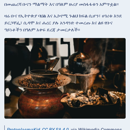
በመጨረሻ ቡናን ማልማት እና በዓለም ዙሪያ መስፋፋቱን አምጥቷል፡፡
ዛሬ ቡና የኢትዮጵያ ባህል እና ኢኮኖሚ ጉልህ ክፍል ሲሆን፣ ሀገሪቱ እንደ
ይርጋቸፌ፣ ሲዳሞ እና ሐረር ያሉ አንዳንድ ተመረጡ እና ልዩ የቡና
ዓይነቶችን በዓለም አቀፍ ደረጃ ታመርታለች፡፡
ProtoplasmaKid
,
CC BY-SA 4.0
, via Wikimedia Commons