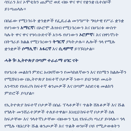
ሳሃራን እና ኦሞቲክን ጨምሮ ወደ ብዙ ዋና ዋና የቋንቋ ቤተሰቦች
ይነጣጠላሉ፡፡
በሰፊው የሚነገሩት ቋንቋዎች የፌዴራል መንግሥት ግዛታዊ የሥራ ቋንቋ
የሆነውን
አማርኛ
፤ በኦሮሞ ሕዝብ የሚነገረውን እና በሀገሪቱ ውስጥ
ካሉት ዋና ዋና የጎሳ ቡድኖች አንዱ የሆነውን
ኦሮምኛ
፤ እና በዋነኛነት
በትግራይ ክልል የሚነገረውን
ትግርኛ
ያካትታሉ፡፡ ሌሎች ጎላ የሚሉ
ቋንቋዎች
ሶማሊኛ
፣
አፋርኛ
እና
ሲዳምኛ
ይገኙበታል፡፡
ሓቅ 9፡ ኢትዮጵያ በጣም ተራራማ ሀገር ናት
የሀገሪቱ መልክዓ ምድር አብዛኛውን የመካከለኛውን እና የሰሜን ክልሎችን
የሚሸፍነው በኢትዮጵያ ከፍተኛ ቦታዎች ነው፡፡ ይህ ገዳይ መሬት
አንዳንድ የአፍሪካ ከፍተኛ ቁንጮዎች እና በጣም አስደናቂ መልክዓ
ምድሮች ያሳያል፡፡
የኢትዮጵያ ከፍተኛ ቦታዎች በሰፊ ፕላቶዎች፣ ጥልቅ ሸለቆዎች እና ሹል
የዓለት መንሸራተቻዎች ተለይተዋል፡፡ እነዚህ ከፍተኛ ቦታዎች ስለ
ከፍታቸው እና ጎላተኛነታቸው ብዙውን ጊዜ የአፍሪካ ጣሪያ ይባላሉ፡፡ ጎላ
የሚሉ ባህሪያት ሹል ቁንጮዎች እና ጥልቅ ወንዞች ቦይ የሚታወቁትን