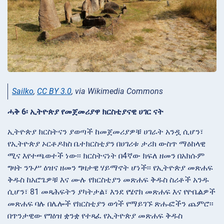
Sailko
,
CC BY 3.0
, via Wikimedia Commons
ሓቅ 6፡ ኢትዮጵያ የመጀመሪያዋ ክርስቲያናዊ ሀገር ናት
ኢትዮጵያ ክርስትናን ያወጣች ከመጀመሪያዎቹ ሀገራት አንዷ ሲሆን፣
የኢትዮጵያ ኦርቶዶክስ ቤተክርስቲያን በሀገሪቱ ታሪክ ውስጥ ማዕከላዊ
ሚና እየተጫወተች ነው፡፡ ክርስትናነት በ4ኛው ክፍለ ዘመን በአክሱም
ግዛት ንጉሥ ዕዝና ዘመን ግዛታዊ ሃይማኖት ሆነች፡፡ የኢትዮጵያ መጽሐፍ
ቅዱስ ከአሮጌዎቹ እና ሙሉ የክርስቲያን መጽሐፍ ቅዱስ ስሪቶች አንዱ
ሲሆን፣ 81 መጻሕፍትን ያካትታል፣ እንደ የሄኖክ መጽሐፍ እና የዮቤልዎች
መጽሐፍ ባሉ በሌሎች የክርስቲያን ወጎች የማይገኙ ጽሑፎችን ጨምሮ፡፡
በጥንታዊው የግዕዝ ቋንቋ የተጻፈ የኢትዮጵያ መጽሐፍ ቅዱስ