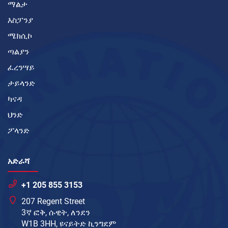
ማልታ
እስፓንያ
ሜክሲኮ
ጣልያን
ፈረንሣይ
ታይላንድ
ካናዳ
ህንድ
ፖላንድ
አድራሻ
+1 205 855 3153
207 Regent Street
3ኛ ፎቅ, ሱዊት, ለንደን
W1B 3HH, ዩናይትድ ኪንግደም