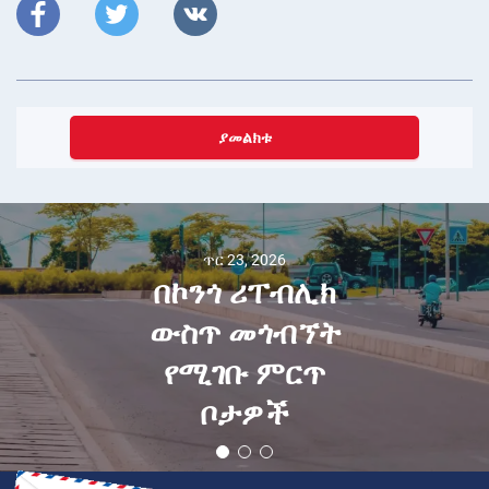
ያመልክቱ
ጥር 23, 2026
በኮንጎ ሪፐብሊክ
ውስጥ መጎብኘት
የሚገቡ ምርጥ
ቦታዎች