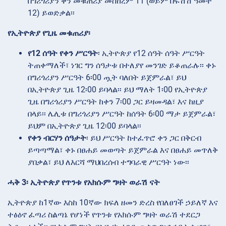
በግሪጎሪያን ቀን መቁጠሪያ መስከረም 11 (ወይም በፍሽሽ ዓመት
12) ይወድቃል፡፡
የኢትዮጵያ የጊዜ መቁጠሪያ፡
የ12 ሰዓት የቀን ሥርዓት
፡ ኢትዮጵያ የ12 ሰዓት ሰዓት ሥርዓት
ትጠቀማለች፣ ነገር ግን ሰዓታቱ በተለያየ መንገድ ይቆጠራሉ፡፡ ቀኑ
በግሪጎሪያን ሥርዓት 6፡00 ጧት ባለበት ይጀምራል፣ ይህ
በኢትዮጵያ ጊዜ 12፡00 ይባላል፡፡ ይህ ማለት 1፡00 የኢትዮጵያ
ጊዜ በግሪጎሪያን ሥርዓት ከቀን 7፡00 ጋር ይዛመዳል፣ እና ከዚያ
በላይ፡፡ ሌሊቱ በግሪጎሪያን ሥርዓት ከሰዓት 6፡00 ማታ ይጀምራል፣
ይህም በኢትዮጵያ ጊዜ 12፡00 ይባላል፡፡
የቀን ብርሃን ሰዓታት
፡ ይህ ሥርዓት ከተፈጥሮ ቀን ጋር በቅርብ
ይጣጣማል፣ ቀኑ በፀሐይ መወጣት ይጀምራል እና በፀሐይ መጥለቅ
ያበቃል፣ ይህ ለእርሻ ማህበረሰብ ተግባራዊ ሥርዓት ነው፡፡
ሓቅ 3፡ ኢትዮጵያ የጥንቱ የአክሱም ግዛት ወራሽ ናት
ኢትዮጵያ ከ1ኛው እስከ 10ኛው ክፍለ ዘመን ድረስ የበለፀገች ኃይለኛ እና
ተፅዕኖ ፈጣሪ ስልጣኔ የሆነች የጥንቱ የአክሱም ግዛት ወራሽ ተደርጋ