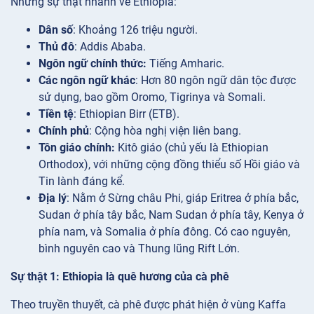
Những sự thật nhanh về Ethiopia:
Dân số
: Khoảng 126 triệu người.
Thủ đô
: Addis Ababa.
Ngôn ngữ chính thức:
Tiếng Amharic.
Các ngôn ngữ khác
: Hơn 80 ngôn ngữ dân tộc được
sử dụng, bao gồm Oromo, Tigrinya và Somali.
Tiền tệ
: Ethiopian Birr (ETB).
Chính phủ
: Cộng hòa nghị viện liên bang.
Tôn giáo chính:
Kitô giáo (chủ yếu là Ethiopian
Orthodox), với những cộng đồng thiểu số Hồi giáo và
Tin lành đáng kể.
Địa lý
: Nằm ở Sừng châu Phi, giáp Eritrea ở phía bắc,
Sudan ở phía tây bắc, Nam Sudan ở phía tây, Kenya ở
phía nam, và Somalia ở phía đông. Có cao nguyên,
bình nguyên cao và Thung lũng Rift Lớn.
Sự thật 1: Ethiopia là quê hương của cà phê
Theo truyền thuyết, cà phê được phát hiện ở vùng Kaffa