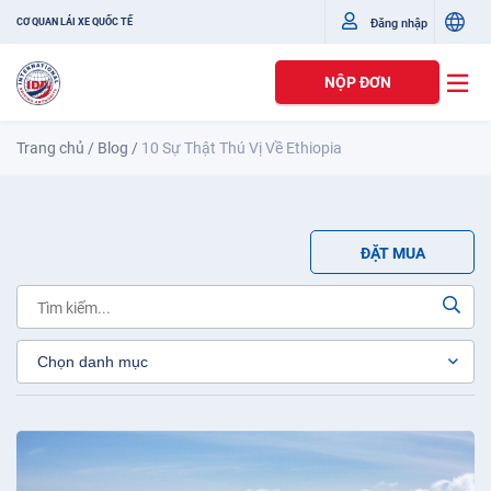
Đăng nhập
CƠ QUAN LÁI XE QUỐC TẾ
NỘP ĐƠN
Trang chủ
/
Blog
/
10 Sự Thật Thú Vị Về Ethiopia
ĐẶT MUA