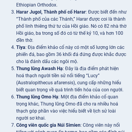
Ethiopian Orthodox.
Harar Jugol, Thành phố cổ Harar
: Được biết đến như
“Thành phố của các Thánh,” Harar được coi là thành
phố linh thiêng thứ tư của Hồi giáo. Nó có 82 nhà thờ
Hồi giáo, ba trong số đó có từ thế kỷ 10, và hơn 100
đền thờ.
Tiya
: Địa điểm khảo cổ này có một số lượng lớn các
phiến đá, bao gồm 36 khối đá đứng được khắc được
cho là đánh dấu các ngôi mộ.
Thung lũng Awash Hạ
: Đây là địa điểm phát hiện
hoá thạch người tiền sử nổi tiếng “Lucy”
(Australopithecus afarensis), cung cấp những hiểu
biết quan trọng về quá trình tiến hóa của con người.
Thung lũng Omo Hạ
: Một địa điểm khảo cổ quan
trọng khác, Thung lũng Omo đã cho ra nhiều hoá
thạch góp phần vào việc hiểu biết về lịch sử loài
người sơ khai.
Công viên quốc gia Núi Simien
: Công viên này nổi