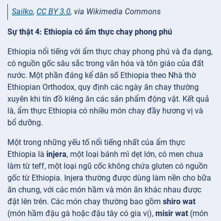
Sailko
,
CC BY 3.0
, via Wikimedia Commons
Sự thật 4: Ethiopia có ẩm thực chay phong phú
Ethiopia nổi tiếng với ẩm thực chay phong phú và đa dạng,
có nguồn gốc sâu sắc trong văn hóa và tôn giáo của đất
nước. Một phần đáng kể dân số Ethiopia theo Nhà thờ
Ethiopian Orthodox, quy định các ngày ăn chay thường
xuyên khi tín đồ kiêng ăn các sản phẩm động vật. Kết quả
là, ẩm thực Ethiopia có nhiều món chay đầy hương vị và
bổ dưỡng.
Một trong những yếu tố nổi tiếng nhất của ẩm thực
Ethiopia là
injera
, một loại bánh mì dẹt lớn, có men chua
làm từ teff, một loại ngũ cốc không chứa gluten có nguồn
gốc từ Ethiopia. Injera thường được dùng làm nền cho bữa
ăn chung, với các món hầm và món ăn khác nhau được
đặt lên trên. Các món chay thường bao gồm
shiro wat
(món hầm đậu gà hoặc đậu tây có gia vị),
misir wat
(món