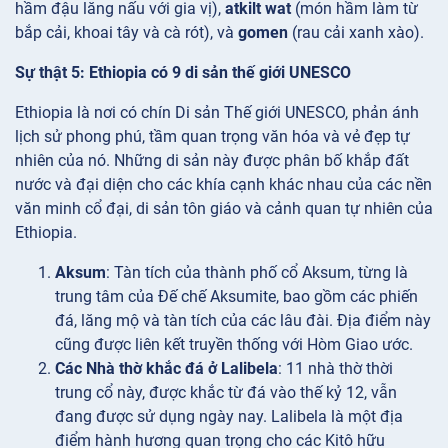
hầm đậu lăng nấu với gia vị),
atkilt wat
(món hầm làm từ
bắp cải, khoai tây và cà rót), và
gomen
(rau cải xanh xào).
Sự thật 5: Ethiopia có 9 di sản thế giới UNESCO
Ethiopia là nơi có chín Di sản Thế giới UNESCO, phản ánh
lịch sử phong phú, tầm quan trọng văn hóa và vẻ đẹp tự
nhiên của nó. Những di sản này được phân bố khắp đất
nước và đại diện cho các khía cạnh khác nhau của các nền
văn minh cổ đại, di sản tôn giáo và cảnh quan tự nhiên của
Ethiopia.
Aksum
: Tàn tích của thành phố cổ Aksum, từng là
trung tâm của Đế chế Aksumite, bao gồm các phiến
đá, lăng mộ và tàn tích của các lâu đài. Địa điểm này
cũng được liên kết truyền thống với Hòm Giao ước.
Các Nhà thờ khắc đá ở Lalibela
: 11 nhà thờ thời
trung cổ này, được khắc từ đá vào thế kỷ 12, vẫn
đang được sử dụng ngày nay. Lalibela là một địa
điểm hành hương quan trọng cho các Kitô hữu