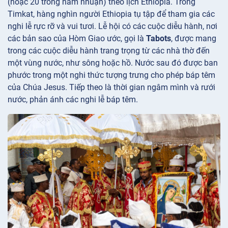
(hoặc 20 trong năm nhuận) theo lịch Ethiopia. Trong
Timkat, hàng nghìn người Ethiopia tụ tập để tham gia các
nghi lễ rực rỡ và vui tươi. Lễ hội có các cuộc diễu hành, nơi
các bản sao của Hòm Giao ước, gọi là
Tabots
, được mang
trong các cuộc diễu hành trang trọng từ các nhà thờ đến
một vùng nước, như sông hoặc hồ. Nước sau đó được ban
phước trong một nghi thức tượng trưng cho phép báp têm
của Chúa Jesus. Tiếp theo là thời gian ngâm mình và rưới
nước, phản ánh các nghi lễ báp têm.