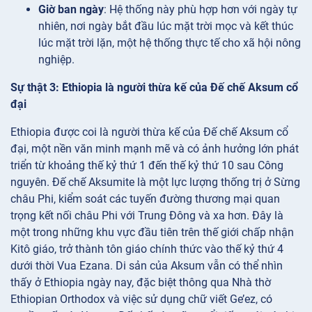
Giờ ban ngày
: Hệ thống này phù hợp hơn với ngày tự
nhiên, nơi ngày bắt đầu lúc mặt trời mọc và kết thúc
lúc mặt trời lặn, một hệ thống thực tế cho xã hội nông
nghiệp.
Sự thật 3: Ethiopia là người thừa kế của Đế chế Aksum cổ
đại
Ethiopia được coi là người thừa kế của Đế chế Aksum cổ
đại, một nền văn minh mạnh mẽ và có ảnh hưởng lớn phát
triển từ khoảng thế kỷ thứ 1 đến thế kỷ thứ 10 sau Công
nguyên. Đế chế Aksumite là một lực lượng thống trị ở Sừng
châu Phi, kiểm soát các tuyến đường thương mại quan
trọng kết nối châu Phi với Trung Đông và xa hơn. Đây là
một trong những khu vực đầu tiên trên thế giới chấp nhận
Kitô giáo, trở thành tôn giáo chính thức vào thế kỷ thứ 4
dưới thời Vua Ezana. Di sản của Aksum vẫn có thể nhìn
thấy ở Ethiopia ngày nay, đặc biệt thông qua Nhà thờ
Ethiopian Orthodox và việc sử dụng chữ viết Ge’ez, có