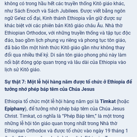
không có trong hầu hết các truyền thống Kitô giáo khác,
như Sách Enoch và Sách Jubilees. Được viết bằng ngôn
ngữ Ge’ez cổ đại, Kinh thánh Ethiopia vẫn giữ được sự
khác biệt với các phiên bản Kitô giáo châu Âu. Nhà thờ
Ethiopian Orthodox, với những truyền thống và tập tục độc
đáo, bao gồm lịch phụng vụ riêng và phong tục tôn giáo,
đã bảo tồn một hình thức Kitô giáo gần như không thay
đổi qua nhiều thế kỷ. Di sản tôn giáo phong phú này làm
nổi bật đóng góp quan trọng và lâu dài của Ethiopia vào
lịch sử Kitô giáo.
Sự thật 7: Một lễ hội hàng năm được tổ chức ở Ethiopia để
tưởng nhớ phép báp têm của Chúa Jesus
Ethiopia tổ chức một lễ hội hàng năm gọi là
Timkat
(hoặc
Epiphany
), để tưởng nhớ phép báp têm của Chúa Jesus
Christ. Timkat, có nghĩa là “Phép Báp têm,” là một trong
những lễ hội tôn giáo quan trọng nhất trong Nhà thờ
Ethiopian Orthodox và được tổ chức vào ngày 19 tháng 1