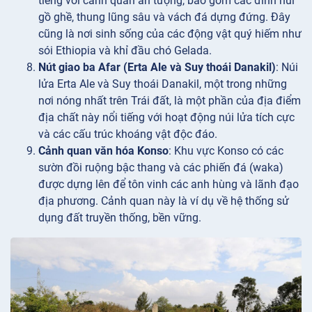
tiếng với cảnh quan ấn tượng, bao gồm các đỉnh núi
gồ ghề, thung lũng sâu và vách đá dựng đứng. Đây
cũng là nơi sinh sống của các động vật quý hiếm như
sói Ethiopia và khỉ đầu chó Gelada.
Nút giao ba Afar (Erta Ale và Suy thoái Danakil)
: Núi
lửa Erta Ale và Suy thoái Danakil, một trong những
nơi nóng nhất trên Trái đất, là một phần của địa điểm
địa chất này nổi tiếng với hoạt động núi lửa tích cực
và các cấu trúc khoáng vật độc đáo.
Cảnh quan văn hóa Konso
: Khu vực Konso có các
sườn đồi ruộng bậc thang và các phiến đá (waka)
được dựng lên để tôn vinh các anh hùng và lãnh đạo
địa phương. Cảnh quan này là ví dụ về hệ thống sử
dụng đất truyền thống, bền vững.