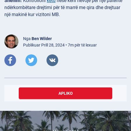
Shënim:
Kontrolloni
këtu
nëse keni nevojë për një patentë
ndërkombëtare drejtimi për të marrë me qira dhe drejtuar
një makinë kur vizitoni MB.
Nga
Ben Wilder
Publikuar Prill 28, 2024 • 7m për të lexuar
APLIKO