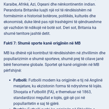
Karaibe, Afrikë, Azi, Oqeani dhe nënkontinentin indian.
Perandoria Britanike luajti një rol të rëndësishëm në
formësimin e historisë botërore, politikës, kulturës dhe
ekonomisë, duke lënë pas një trashëgimi të qëndrueshme
që vazhdon të ndikojë në botë sot. Deri sot, Britania ka
shumë territore jashtë detit.
Fakti 7: Shumë sporte kanë origjinën në MB
MB ka dhënë një kontribut të rëndësishëm në zhvillimin dhe
popullarizimin e shumë sporteve, shumë prej të cilave janë
bërë fenomene globale. Sportet që kanë origjinën në MB
përfshijnë:
Futbolli:
Futbolli modern ka origjinën e tij në Anglinë
mesjetare, ku ekzistonin forma të ndryshme të lojës.
Shoqata e Futbollit (FA), e themeluar në 1863,
standardizoi rregullat e lojës, gjë që çoi në
popullaritetin e saj të gjërë.