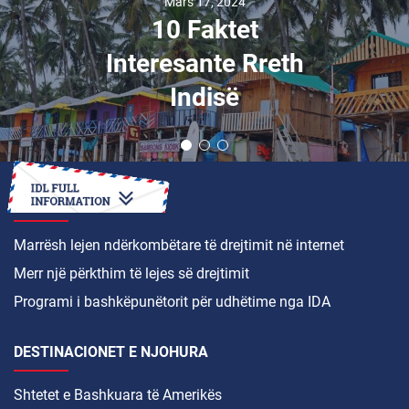
Mars 17, 2024
10 Faktet
Interesante Rreth
Indisë
SI TË
Marrësh lejen ndërkombëtare të drejtimit në internet
Merr një përkthim të lejes së drejtimit
Programi i bashkëpunëtorit për udhëtime nga IDA
DESTINACIONET E NJOHURA
Shtetet e Bashkuara të Amerikës