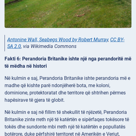
Antonine Wall, Seabegs Wood by Robert Murray
,
CC BY-
SA 2.0
, via Wikimedia Commons
Fakti 6: Perandoria Britanike ishte një nga perandoritë më
të mëdha në histori
Në kulmin e saj, Perandoria Britanike ishte perandoria më e
madhe që kishte parë ndonjëherë bota, me koloni,
dominione, protektoratat dhe territore që shtrihen përmes
hapësirave të gjera të globit.
Në kulmin e saj në fillim të shekullit të njëzetë, Perandoria
Britanike zinte rreth një të katërtën e sipërfaqes tokësore të
tokës dhe sundonte mbi rreth një të katërtën e popullatës
botërore, duke përfshirë territoret në Amerikën e Veriut,