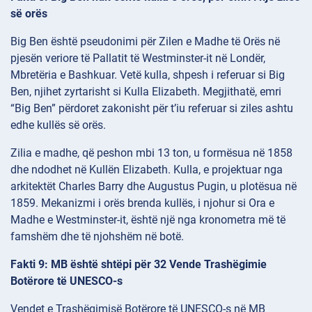
së orës
Big Ben është pseudonimi për Zilen e Madhe të Orës në
pjesën veriore të Pallatit të Westminster-it në Londër,
Mbretëria e Bashkuar. Vetë kulla, shpesh i referuar si Big
Ben, njihet zyrtarisht si Kulla Elizabeth. Megjithatë, emri
“Big Ben” përdoret zakonisht për t’iu referuar si ziles ashtu
edhe kullës së orës.
Zilia e madhe, që peshon mbi 13 ton, u formësua në 1858
dhe ndodhet në Kullën Elizabeth. Kulla, e projektuar nga
arkitektët Charles Barry dhe Augustus Pugin, u plotësua në
1859. Mekanizmi i orës brenda kullës, i njohur si Ora e
Madhe e Westminster-it, është një nga kronometra më të
famshëm dhe të njohshëm në botë.
Fakti 9: MB është shtëpi për 32 Vende Trashëgimie
Botërore të UNESCO-s
Vendet e Trashëgimisë Botërore të UNESCO-s në MB