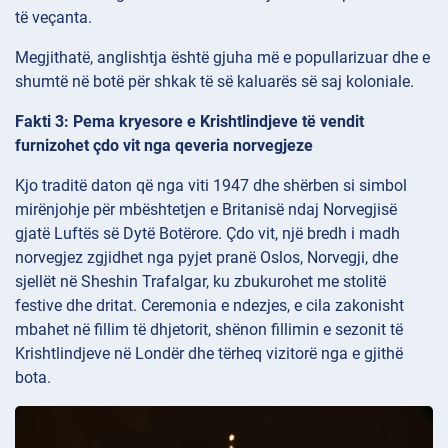
të veçanta.
Megjithatë, anglishtja është gjuha më e popullarizuar dhe e
shumtë në botë për shkak të së kaluarës së saj koloniale.
Fakti 3: Pema kryesore e Krishtlindjeve të vendit
furnizohet çdo vit nga qeveria norvegjeze
Kjo traditë daton që nga viti 1947 dhe shërben si simbol
mirënjohje për mbështetjen e Britanisë ndaj Norvegjisë
gjatë Luftës së Dytë Botërore. Çdo vit, një bredh i madh
norvegjez zgjidhet nga pyjet pranë Oslos, Norvegji, dhe
sjellët në Sheshin Trafalgar, ku zbukurohet me stolitë
festive dhe dritat. Ceremonia e ndezjes, e cila zakonisht
mbahet në fillim të dhjetorit, shënon fillimin e sezonit të
Krishtlindjeve në Londër dhe tërheq vizitorë nga e gjithë
bota.