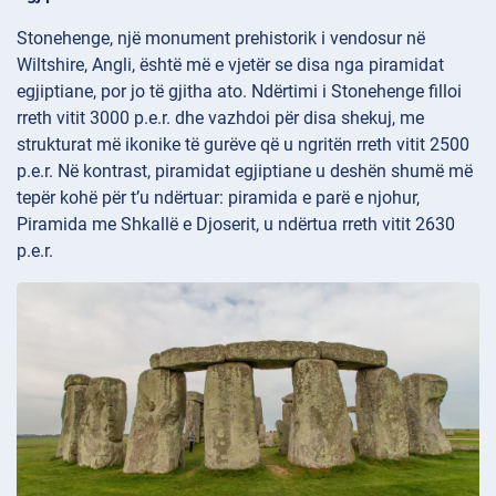
Stonehenge, një monument prehistorik i vendosur në
Wiltshire, Angli, është më e vjetër se disa nga piramidat
egjiptiane, por jo të gjitha ato. Ndërtimi i Stonehenge filloi
rreth vitit 3000 p.e.r. dhe vazhdoi për disa shekuj, me
strukturat më ikonike të gurëve që u ngritën rreth vitit 2500
p.e.r. Në kontrast, piramidat egjiptiane u deshën shumë më
tepër kohë për t’u ndërtuar: piramida e parë e njohur,
Piramida me Shkallë e Djoserit, u ndërtua rreth vitit 2630
p.e.r.