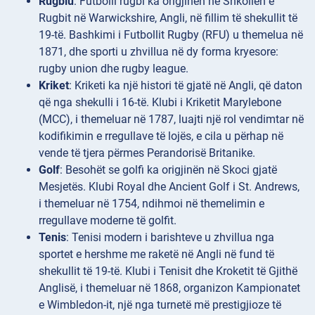
Rugbiu
: Futbolli rugbi ka origjinën në Shkollën e
Rugbit në Warwickshire, Angli, në fillim të shekullit të
19-të. Bashkimi i Futbollit Rugby (RFU) u themelua në
1871, dhe sporti u zhvillua në dy forma kryesore:
rugby union dhe rugby league.
Kriket
: Kriketi ka një histori të gjatë në Angli, që daton
që nga shekulli i 16-të. Klubi i Kriketit Marylebone
(MCC), i themeluar në 1787, luajti një rol vendimtar në
kodifikimin e rregullave të lojës, e cila u përhap në
vende të tjera përmes Perandorisë Britanike.
Golf
: Besohët se golfi ka origjinën në Skoci gjatë
Mesjetës. Klubi Royal dhe Ancient Golf i St. Andrews,
i themeluar në 1754, ndihmoi në themelimin e
rregullave moderne të golfit.
Tenis
: Tenisi modern i barishteve u zhvillua nga
sportet e hershme me raketë në Angli në fund të
shekullit të 19-të. Klubi i Tenisit dhe Kroketit të Gjithë
Anglisë, i themeluar në 1868, organizon Kampionatet
e Wimbledon-it, një nga turnetë më prestigjioze të