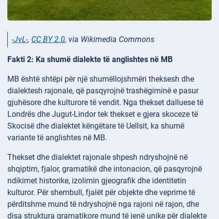
-JvL-
,
CC BY 2.0
, via Wikimedia Commons
Fakti 2: Ka shumë dialekte të anglishtes në MB
MB është shtëpi për një shumëllojshmëri theksesh dhe
dialektesh rajonale, që pasqyrojnë trashëgiminë e pasur
gjuhësore dhe kulturore të vendit. Nga thekset dalluese të
Londrës dhe Jugut-Lindor tek thekset e gjera skoceze të
Skocisë dhe dialektet këngëtare të Uellsit, ka shumë
variante të anglishtes në MB.
Thekset dhe dialektet rajonale shpesh ndryshojnë në
shqiptim, fjalor, gramatikë dhe intonacion, që pasqyrojnë
ndikimet historike, izolimin gjeografik dhe identitetin
kulturor. Për shembull, fjalët për objekte dhe veprime të
përditshme mund të ndryshojnë nga rajoni në rajon, dhe
disa struktura gramatikore mund të jenë unike për dialekte