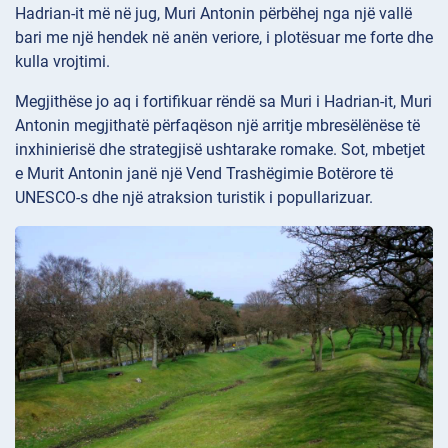
Hadrian-it më në jug, Muri Antonin përbëhej nga një vallë
bari me një hendek në anën veriore, i plotësuar me forte dhe
kulla vrojtimi.
Megjithëse jo aq i fortifikuar rëndë sa Muri i Hadrian-it, Muri
Antonin megjithatë përfaqëson një arritje mbresëlënëse të
inxhinierisë dhe strategjisë ushtarake romake. Sot, mbetjet
e Murit Antonin janë një Vend Trashëgimie Botërore të
UNESCO-s dhe një atraksion turistik i popullarizuar.