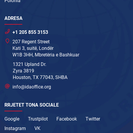
Polonia
ADRESA
+1 205 855 3153
207 Regent Street
Kati 3, suitë, Londër
W1B 3HH, Mbretëria e Bashkuar
1321 Upland Dr.
Zyra 3819
Houston, TX 77043, SHBA
info@idaoffice.org
RRJETET TONA SOCIALE
Google
Trustpilot
Facebook
Twitter
Instagram
VK