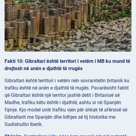
Fakti 10: Gibraltari është territori i vetëm i MB ku mund të
drejtosh në anën e djathtë të rrugës
Gibraltari është territori i vetëm nën sovranitetin britanik ku
trafiku është në anën e djathtë të rrugës. Pavarësisht faktit
që Gibraltari është një territor jashtë detit i Britanisë së
Madhe, trafiku këtu është i djathtë, ashtu si në Spanjën
fqinje. Kjo model unik trafiku vjen për shkak të afërsisë së
Gibraltarit me Spanjën dhe lidhjes së tij historike me
Gadishullin Iberik.