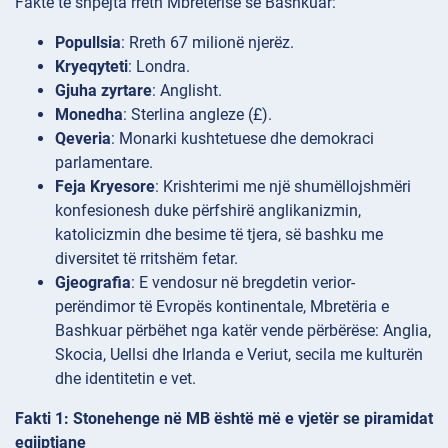
Fakte të shpejta rreth Mbretërisë së Bashkuar:
Popullsia
: Rreth 67 milionë njerëz.
Kryeqyteti
: Londra.
Gjuha zyrtare
: Anglisht.
Monedha
: Sterlina angleze (£).
Qeveria
: Monarki kushtetuese dhe demokraci
parlamentare.
Feja Kryesore
: Krishterimi me një shumëllojshmëri
konfesionesh duke përfshirë anglikanizmin,
katolicizmin dhe besime të tjera, së bashku me
diversitet të rritshëm fetar.
Gjeografia
: E vendosur në bregdetin verior-
perëndimor të Evropës kontinentale, Mbretëria e
Bashkuar përbëhet nga katër vende përbërëse: Anglia,
Skocia, Uellsi dhe Irlanda e Veriut, secila me kulturën
dhe identitetin e vet.
Fakti 1: Stonehenge në MB është më e vjetër se piramidat
egjiptiane