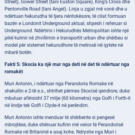
Street), Gower Street (tani Euston Square), King’s Cross dhe
Pentonville Road (tani Angel). Linja u zgjat më vonë dhe u
ndërtuan hekurudha të tjera nëntokësore, të cilat formuan
bazën e Londonit Underground aktual, shpesh i referuar si
Underground. Ndërtimi i Hekurudhës Metropolitan ishte një
pikë kulmii në zhvillimin e transportit urban dhe shërbeu si
model për sistemet hekurudhore të metrosë në qytete në
mbarë botën.
Fakti 5: Skocia ka një mur nga deti në det të ndërtuar nga
romakët
Muri Antonin, i ndërtuar nga Perandoria Romake në
shekullin e 2-të e.s., shtrihet përmes Skocisë qendrore, duke
mbuluar afërsisht 37 milje (60 kilometra) nga Golfi i Forth-it
në lindje tek Golfi i Clyde-it në perëndim.
Muri Antonin ishte menduar të shërbente si pengesë
mbrojtëse, duke shënuar kufirin më verior të Perandorisë
Romake në Britaninë e asaj kohe. Ndryshe nga Muri i