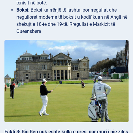
tenisit në botë.
Boksi
: Boksi ka rrënjë të lashta, por rregullat dhe
rregulloret moderne të boksit u kodifikuan në Angli në
shekujt e 18-të dhe 19-të. Rregullat e Markizit të
Queensbere
Fakti 8: Big Ben nuk është kulla e orës, por emri i një ziles