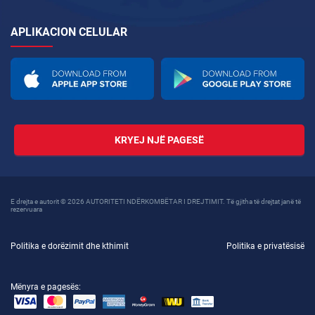
APLIKACION CELULAR
KRYEJ NJË PAGESË
E drejta e autorit © 2026 AUTORITETI NDËRKOMBËTAR I DREJTIMIT. Të gjitha të drejtat janë të
rezervuara
Politika e dorëzimit dhe kthimit
Politika e privatësisë
Mënyra e pagesës: