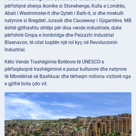
përfshijnë shenja ikonike si Stonehenge, Kulla e Londrës,
Abati i Westminster-it dhe Qyteti i Bath-it, si dhe mrekulli
natyrore si Bregdeti Jurasik dhe Causeway i Gjigantëve. MB
është gjithashtu shtëpi për disa vende industriale, duke
përfshirë Gropa e Ironbridge dhe Peizazhi Industrial
Blaenavon, të cilat luajtën një rol kyç në Revolucionin
Industrial.
Këto Vende Trashëgimie Botërore të UNESCO-s
përfaqësojnë trashëgiminë e pasur kulturore dhe natyrore
të Mbretërisë së Bashkuar dhe tërheqin miliona vizitorë nga
e gjithë bota çdo vit.