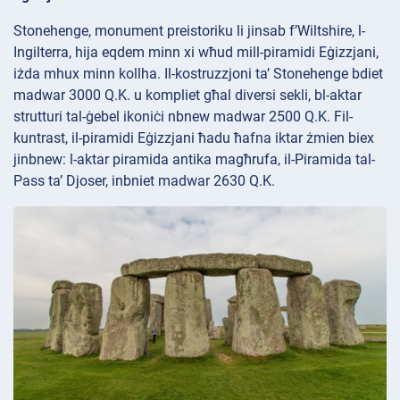
Stonehenge, monument preistoriku li jinsab f’Wiltshire, l-
Ingilterra, hija eqdem minn xi wħud mill-piramidi Eġizzjani,
iżda mhux minn kollha. Il-kostruzzjoni ta’ Stonehenge bdiet
madwar 3000 Q.K. u kompliet għal diversi sekli, bl-aktar
strutturi tal-ġebel ikoniċi nbnew madwar 2500 Q.K. Fil-
kuntrast, il-piramidi Eġizzjani ħadu ħafna iktar żmien biex
jinbnew: l-aktar piramida antika magħrufa, il-Piramida tal-
Pass ta’ Djoser, inbniet madwar 2630 Q.K.