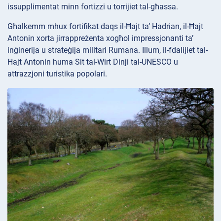
issupplimentat minn fortizzi u torrijiet tal-għassa.
Għalkemm mhux fortifikat daqs il-Ħajt ta’ Hadrian, il-Ħajt
Antonin xorta jirrappreżenta xogħol impressjonanti ta’
inġinerija u strateġija militari Rumana. Illum, il-fdalijiet tal-
Ħajt Antonin huma Sit tal-Wirt Dinji tal-UNESCO u
attrazzjoni turistika popolari.