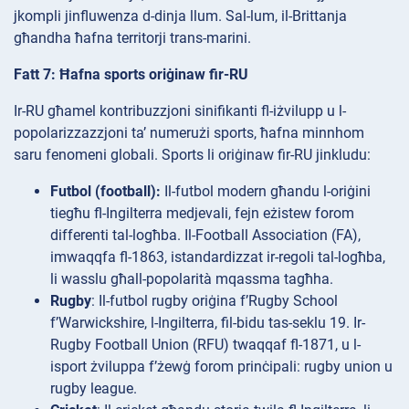
jkompli jinfluwenza d-dinja llum. Sal-lum, il-Brittanja
għandha ħafna territorji trans-marini.
Fatt 7: Ħafna sports oriġinaw fir-RU
Ir-RU għamel kontribuzzjoni sinifikanti fl-iżvilupp u l-
popolarizzazzjoni ta’ numerużi sports, ħafna minnhom
saru fenomeni globali. Sports li oriġinaw fir-RU jinkludu:
Futbol (football):
Il-futbol modern għandu l-oriġini
tiegħu fl-Ingilterra medjevali, fejn eżistew forom
differenti tal-logħba. Il-Football Association (FA),
imwaqqfa fl-1863, istandardizzat ir-regoli tal-logħba,
li wasslu għall-popolarità mqassma tagħha.
Rugby
: Il-futbol rugby oriġina f’Rugby School
f’Warwickshire, l-Ingilterra, fil-bidu tas-seklu 19. Ir-
Rugby Football Union (RFU) twaqqaf fl-1871, u l-
isport żviluppa f’żewġ forom prinċipali: rugby union u
rugby league.