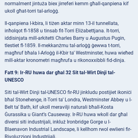
normalment jintuża biex jirreferi kemm għall-qanpiena kif
ukoll għat-torri tal-arloġġ.
Il-qanpiena l-kbira, li tiżen aktar minn 13-il tunnellata,
inħolqot fl-1858 u tinsab fit-Torri Eliżabettjana. It-torri,
iddisinjata mill-arkitetti Charles Barry u Augustus Pugin,
tlestiet fl-1859. Il-mekkanżmu tal-arloġġ ġewwa t-torri,
magħruf bħala l-Arloġġ il-Kbir ta’ Westminster, huwa wieħed
mill-aktar kronometri magħrufa u rikonoxxibbli fid-dinja.
Fatt 9: Ir-RU huwa dar għal 32 Sit tal-Wirt Dinji tal-
UNESCO
Siti tal-Wirt Dinji tal-UNESCO fir-RU jinkludu postijiet ikoniċi
bħal Stonehenge, it-Torri ta’ Londra, Westminster Abbey u l-
Belt ta’ Bath, kif ukoll meravilji naturali bħall-Kosta
Ġurassika u Giant’s Causeway. Ir-RU huwa wkoll dar għal
diversi siti industrijali, inkluż Ironbridge Gorge u l-
Blaenavon Industrial Landscape, li kellhom rwol ewlieni fir-
Rivoluzzjoni Industrijali.