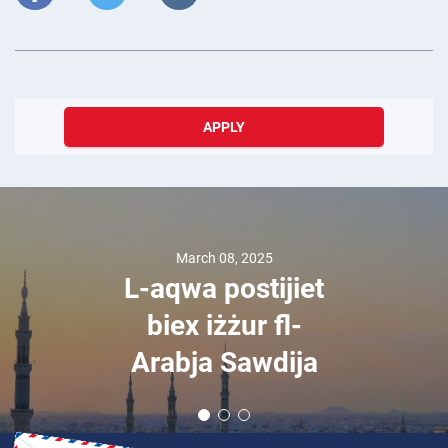
APPLY
March 08, 2025
L-aqwa postijiet
biex iżżur fl-
Arabja Sawdija