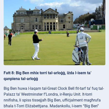
Fatt 8: Big Ben mhix torri tal-arloġġ, iżda l-isem ta’
qanpiena tal-arloġġ
Big Ben huwa l-laqam tal-Great Clock Bell fit-tarf ta’ fuq tal-
Palazz ta’ Westminster f’Londra, ir-Renju Unit. It-torri
nnifisha, li spiss tissejjaħ Big Ben, uffiċjalment magħrufa
bħala t-Torri Eliżabettjana. Madankollu, l-isem “Big Ben”