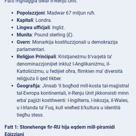
Fatti mgħaġġla dwar ir-Renju Unit:
Popolazzjoni
: Madwar 67 miljun ruħ.
Kapitali
: Londra.
Lingwa uffiċjali
: Ingliż.
Munita
: Pound sterling (£).
Gvern
: Monarkija kostituzzjonali u demokrazija
parlamentari.
Reliġjon Prinċipali
: Kristjaneżmu b’varjetà ta’
denominazzjonijiet inkluż l-Anglikaniżmu, il-
Kattoliċiżmu, u fedijiet oħra, flimkien ma’ diversità
reliġjuża li qed tikber.
Ġeografija
: Jinsab ‘il bogħod mill-kosta tal-majjistral
tal-Ewropa kontinentali, ir-Renju Unit jikkonsisti minn
erba’ pajjiżi kostitwenti: l-Ingilterra, l-Iskozja, il-Wales,
u l-Irlanda ta’ Fuq, kull wieħed b’kultura u identità
tiegħu stess.
Fatt 1: Stonehenge fir-RU hija eqdem mill-piramidi
Eġizzjani