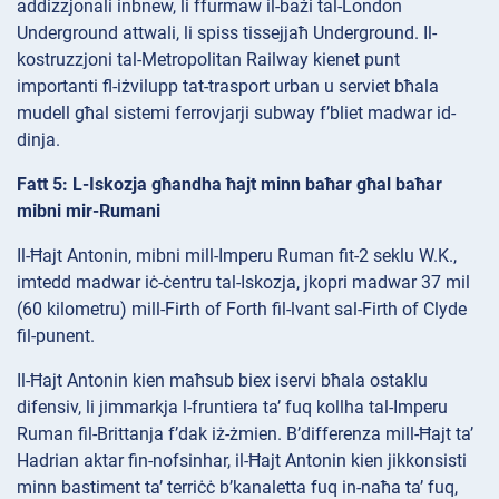
addizzjonali inbnew, li ffurmaw il-bażi tal-London
Underground attwali, li spiss tissejjaħ Underground. Il-
kostruzzjoni tal-Metropolitan Railway kienet punt
importanti fl-iżvilupp tat-trasport urban u serviet bħala
mudell għal sistemi ferrovjarji subway f’bliet madwar id-
dinja.
Fatt 5: L-Iskozja għandha ħajt minn baħar għal baħar
mibni mir-Rumani
Il-Ħajt Antonin, mibni mill-Imperu Ruman fit-2 seklu W.K.,
imtedd madwar iċ-ċentru tal-Iskozja, jkopri madwar 37 mil
(60 kilometru) mill-Firth of Forth fil-lvant sal-Firth of Clyde
fil-punent.
Il-Ħajt Antonin kien maħsub biex iservi bħala ostaklu
difensiv, li jimmarkja l-fruntiera ta’ fuq kollha tal-Imperu
Ruman fil-Brittanja f’dak iż-żmien. B’differenza mill-Ħajt ta’
Hadrian aktar fin-nofsinhar, il-Ħajt Antonin kien jikkonsisti
minn bastiment ta’ terriċċ b’kanaletta fuq in-naħa ta’ fuq,