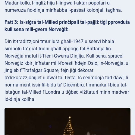
Madankollu, l-Ingliż hija l-lingwa l-aktar popolari u
numeruża fid-dinja minħabba l-passat kolonjali tagħha.
Fatt 3: Is-siġra tal-Milied prinċipali tal-pajjiż tiġi pprovduta
kull sena mill-gvern Norveġiż
Din it-tradizzjoni tmur lura għall-1947 u sservi bħala
simbolu ta’ gratitudni għall-appoġġ tal-Brittanja lin-
Norveġja matul it-Tieni Gwerra Dinjija. Kull sena, spruce
Norveġiż kbir jinħatar mill-foresti ħdejn Oslo, in-Norveġja, u
jinġieb f’Trafalgar Square, fejn jiġi dekorat
b’dekorazzjonijiet u dwal tal-festa. Iċ-ċerimonja tad-dawl, li
normalment issir fil-bidu ta’ Diċembru, timmarka l-bidu tal-
istaġun tal-Milied f’Londra u tiġbed viżitaturi minn madwar
id-dinja kollha.