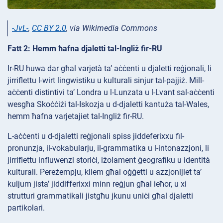
-JvL-
,
CC BY 2.0
, via Wikimedia Commons
Fatt 2: Hemm ħafna djaletti tal-Ingliż fir-RU
Ir-RU huwa dar għal varjetà ta’ aċċenti u djaletti reġjonali, li
jirriflettu l-wirt lingwistiku u kulturali sinjur tal-pajjiż. Mill-
aċċenti distintivi ta’ Londra u l-Lunzata u l-Lvant sal-aċċenti
wesgħa Skoċċiżi tal-Iskozja u d-djaletti kantuża tal-Wales,
hemm ħafna varjetajiet tal-Ingliż fir-RU.
L-aċċenti u d-djaletti reġjonali spiss jiddeferixxu fil-
pronunzja, il-vokabularju, il-grammatika u l-intonazzjoni, li
jirriflettu influwenzi storiċi, iżolament ġeografiku u identità
kulturali. Pereżempju, kliem għal oġġetti u azzjonijiet ta’
kuljum jista’ jiddifferixxi minn reġjun għal ieħor, u xi
strutturi grammatikali jistgħu jkunu uniċi għal djaletti
partikolari.