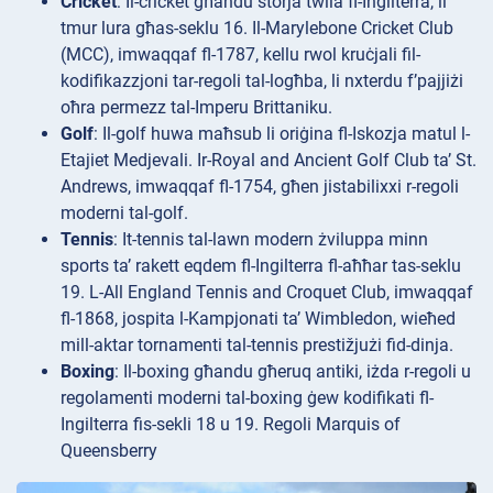
Cricket
: Il-cricket għandu storja twila fl-Ingilterra, li
tmur lura għas-seklu 16. Il-Marylebone Cricket Club
(MCC), imwaqqaf fl-1787, kellu rwol kruċjali fil-
kodifikazzjoni tar-regoli tal-logħba, li nxterdu f’pajjiżi
oħra permezz tal-Imperu Brittaniku.
Golf
: Il-golf huwa maħsub li oriġina fl-Iskozja matul l-
Etajiet Medjevali. Ir-Royal and Ancient Golf Club ta’ St.
Andrews, imwaqqaf fl-1754, għen jistabilixxi r-regoli
moderni tal-golf.
Tennis
: It-tennis tal-lawn modern żviluppa minn
sports ta’ rakett eqdem fl-Ingilterra fl-aħħar tas-seklu
19. L-All England Tennis and Croquet Club, imwaqqaf
fl-1868, jospita l-Kampjonati ta’ Wimbledon, wieħed
mill-aktar tornamenti tal-tennis prestižjużi fid-dinja.
Boxing
: Il-boxing għandu għeruq antiki, iżda r-regoli u
regolamenti moderni tal-boxing ġew kodifikati fl-
Ingilterra fis-sekli 18 u 19. Regoli Marquis of
Queensberry