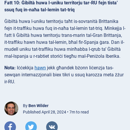
Fatt 10: Ġibiltà huwa l-uniku territorju tar-RU fejn tista’
ssuq fuq in-naħa tal-lemin tat-triq
Ġibiltà huwa l-uniku territorju taħt is-sovranità Brittanika
fejn it-traffiku huwa fuq in-naħa tal-lemin tat-triq. Minkejja l-
fatt li Ġibiltà huwa territorju trans-marin tal-Gran Brittanja,
it-traffiku hawn huwa tal-lemin, bħal fir-Spanja ġara. Dan il-
mudell uniku tat-traffiku huwa minħabba l-qrub ta’ Ġibiltà
mal-Ispanja u r-rabtiet storiċi tiegħu mal-Peniżola Iberika.
Nota:
Iċċekkja
hawn
jekk għandek bżonn liċenzja tas-
sewqan internazzjonali biex tikri u ssuq karozza meta żżur
ir-RU.
By
Ben Wilder
Published April 28, 2024 • 7m to read