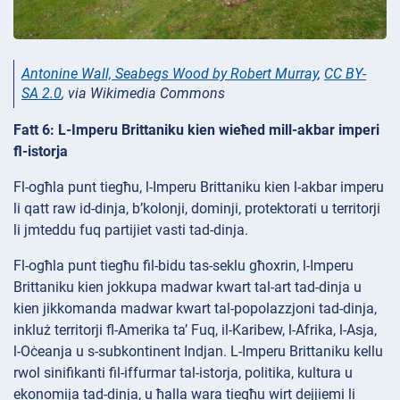
Antonine Wall, Seabegs Wood by Robert Murray
,
CC BY-
SA 2.0
, via Wikimedia Commons
Fatt 6: L-Imperu Brittaniku kien wieħed mill-akbar imperi
fl-istorja
Fl-ogħla punt tiegħu, l-Imperu Brittaniku kien l-akbar imperu
li qatt raw id-dinja, b’kolonji, dominji, protektorati u territorji
li jmteddu fuq partijiet vasti tad-dinja.
Fl-ogħla punt tiegħu fil-bidu tas-seklu għoxrin, l-Imperu
Brittaniku kien jokkupa madwar kwart tal-art tad-dinja u
kien jikkomanda madwar kwart tal-popolazzjoni tad-dinja,
inkluż territorji fl-Amerika ta’ Fuq, il-Karibew, l-Afrika, l-Asja,
l-Oċeanja u s-subkontinent Indjan. L-Imperu Brittaniku kellu
rwol sinifikanti fil-iffurmar tal-istorja, politika, kultura u
ekonomija tad-dinja, u ħalla wara tiegħu wirt dejjiemi li