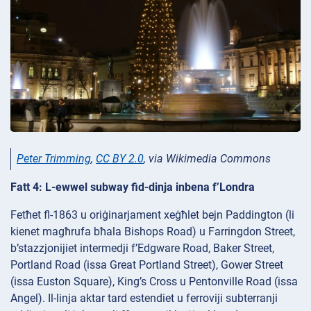
Peter Trimming
,
CC BY 2.0
, via Wikimedia Commons
Fatt 4: L-ewwel subway fid-dinja inbena f’Londra
Fetħet fl-1863 u oriġinarjament xeġħlet bejn Paddington (li
kienet magħrufa bħala Bishops Road) u Farringdon Street,
b’stazzjonijiet intermedji f’Edgware Road, Baker Street,
Portland Road (issa Great Portland Street), Gower Street
(issa Euston Square), King’s Cross u Pentonville Road (issa
Angel). Il-linja aktar tard estendiet u ferroviji subterranji