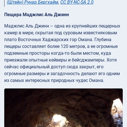
(Штейн) Рунар Бергхайм
,
CC BY-NC-SA 2.0
Пещера Маджлис Аль Джинн
Маджлис Аль Джинн – одна из крупнейших пещерных
камер в мире, скрытая под суровым известняковым
плато Восточных Хаджарских гор Омана. Глубина
пещеры составляет более 120 метров, а ее огромные
подземные просторы когда-то были местом, куда
приезжали опытные кейверы и бейсджамперы. Хотя
сейчас официальный доступ сюда закрыт, его
огромные размеры и загадочность делают его одним
из самых интересных природных чудес Омана.