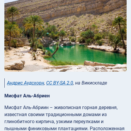
Андрис Аудсхорн
,
CC BY-SA 2.0
, на Викискладе
Мисфат Аль-Абриен
Мисфат Аль-Абриин – живописная горная деревня,
известная своими традиционными домами из
глинобитного кирпича, узкими переулками и
пышными финиковыми плантациями. Расположенная