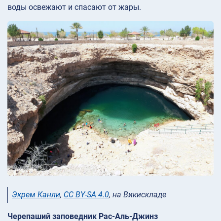
воды освежают и спасают от жары.
Экрем Канли
,
CC BY-SA 4.0
, на Викискладе
Черепаший заповедник Рас-Аль-Джинз