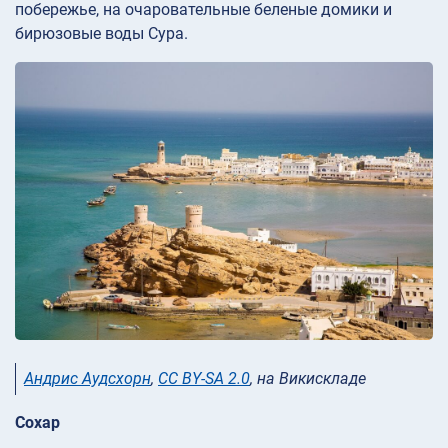
побережье, на очаровательные беленые домики и
бирюзовые воды Сура.
Андрис Аудсхорн
,
CC BY-SA 2.0
, на Викискладе
Сохар