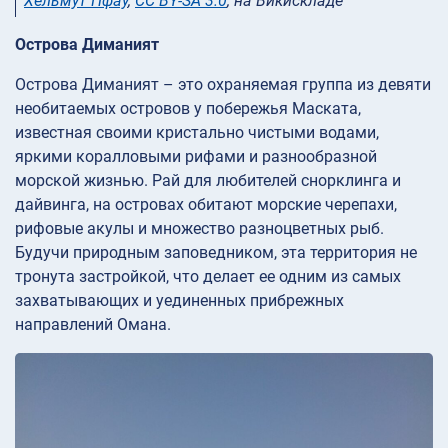
Хельмут Пфау
,
CC BY-SA 3.0
, на Викискладе
Острова Диманият
Острова Диманият – это охраняемая группа из девяти
необитаемых островов у побережья Маската,
известная своими кристально чистыми водами,
яркими коралловыми рифами и разнообразной
морской жизнью. Рай для любителей снорклинга и
дайвинга, на островах обитают морские черепахи,
рифовые акулы и множество разноцветных рыб.
Будучи природным заповедником, эта территория не
тронута застройкой, что делает ее одним из самых
захватывающих и уединенных прибрежных
направлений Омана.