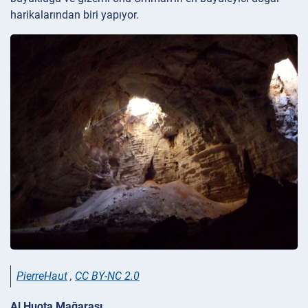
harikalarından biri yapıyor.
PierreHaut
,
CC BY-NC 2.0
Al Huota Mağarası