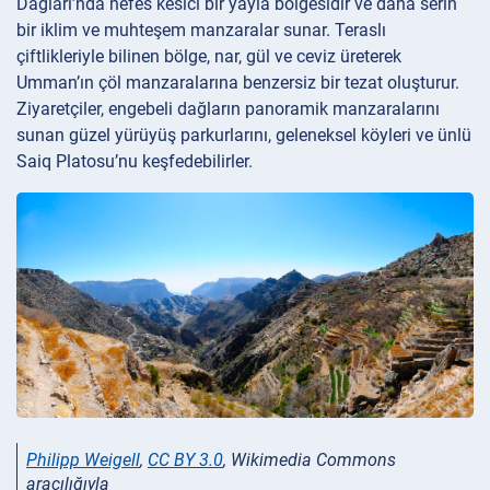
Dağları’nda nefes kesici bir yayla bölgesidir ve daha serin
bir iklim ve muhteşem manzaralar sunar. Teraslı
çiftlikleriyle bilinen bölge, nar, gül ve ceviz üreterek
Umman’ın çöl manzaralarına benzersiz bir tezat oluşturur.
Ziyaretçiler, engebeli dağların panoramik manzaralarını
sunan güzel yürüyüş parkurlarını, geleneksel köyleri ve ünlü
Saiq Platosu’nu keşfedebilirler.
Philipp Weigell
,
CC BY 3.0
, Wikimedia Commons
aracılığıyla