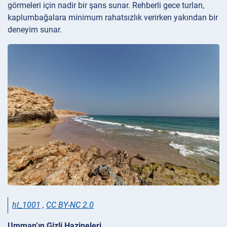
görmeleri için nadir bir şans sunar. Rehberli gece turları,
kaplumbağalara minimum rahatsızlık verirken yakından bir
deneyim sunar.
hl_1001
,
CC BY-NC 2.0
Umman’ın Gizli Hazineleri