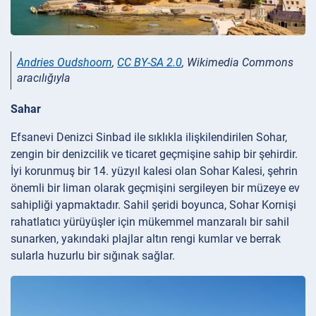
Andries Oudshoorn
,
CC BY-SA 2.0
, Wikimedia Commons
aracılığıyla
Sahar
Efsanevi Denizci Sinbad ile sıklıkla ilişkilendirilen Sohar,
zengin bir denizcilik ve ticaret geçmişine sahip bir şehirdir.
İyi korunmuş bir 14. yüzyıl kalesi olan Sohar Kalesi, şehrin
önemli bir liman olarak geçmişini sergileyen bir müzeye ev
sahipliği yapmaktadır. Sahil şeridi boyunca, Sohar Kornişi
rahatlatıcı yürüyüşler için mükemmel manzaralı bir sahil
sunarken, yakındaki plajlar altın rengi kumlar ve berrak
sularla huzurlu bir sığınak sağlar.