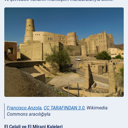
Francisco Anzola
,
CC TARAFINDAN 3.0
, Wikimedia
Commons aracılığıyla
El Celali ve El Mirani Kaleleri