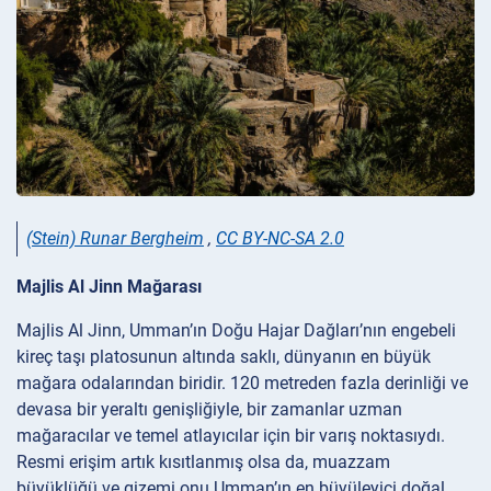
(Stein) Runar Bergheim
,
CC BY-NC-SA 2.0
Majlis Al Jinn Mağarası
Majlis Al Jinn, Umman’ın Doğu Hajar Dağları’nın engebeli
kireç taşı platosunun altında saklı, dünyanın en büyük
mağara odalarından biridir. 120 metreden fazla derinliği ve
devasa bir yeraltı genişliğiyle, bir zamanlar uzman
mağaracılar ve temel atlayıcılar için bir varış noktasıydı.
Resmi erişim artık kısıtlanmış olsa da, muazzam
büyüklüğü ve gizemi onu Umman’ın en büyüleyici doğal