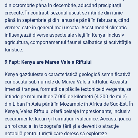
din octombrie până în decembrie, aducând precipitații
crescute. În contrast, sezonul uscat se întinde din iunie
până în septembrie și din ianuarie până în februarie, când
vremea este în general mai uscată. Acest model climatic
influențează diverse aspecte ale vieții în Kenya, inclusiv
agricultura, comportamentul faunei sălbatice și activitățile
turistice.
9 Fapt: Kenya are Marea Vale a Riftului
Kenya găzduiește o caracteristică geologică semnificativă
cunoscută sub numele de Marea Vale a Riftului. Această
imensă tranșee, formată de plăcile tectonice divergente, se
întinde pe mai mult de 7.000 de kilometri (4.300 de mile)
din Liban în Asia până în Mozambic în Africa de Sud-Est. În
Kenya, Valea Riftului oferă peisaje impresionante, inclusiv
escarpmente, lacuri și formațiuni vulcanice. Aceasta joacă
un rol crucial în topografia țării și a devenit o atracție
notabilă pentru turiștii care doresc să exploreze