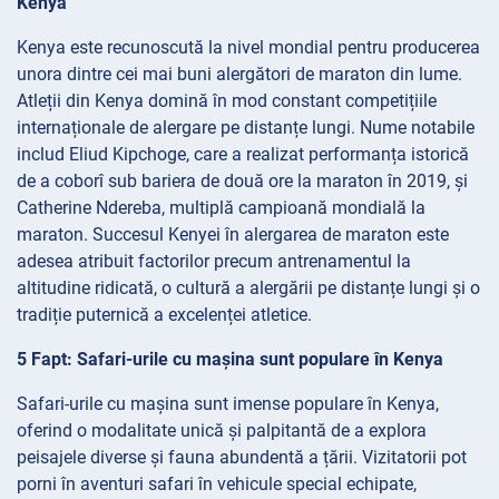
Kenya
Kenya este recunoscută la nivel mondial pentru producerea
unora dintre cei mai buni alergători de maraton din lume.
Atleții din Kenya domină în mod constant competițiile
internaționale de alergare pe distanțe lungi. Nume notabile
includ Eliud Kipchoge, care a realizat performanța istorică
de a coborî sub bariera de două ore la maraton în 2019, și
Catherine Ndereba, multiplă campioană mondială la
maraton. Succesul Kenyei în alergarea de maraton este
adesea atribuit factorilor precum antrenamentul la
altitudine ridicată, o cultură a alergării pe distanțe lungi și o
tradiție puternică a excelenței atletice.
5 Fapt: Safari-urile cu mașina sunt populare în Kenya
Safari-urile cu mașina sunt imense populare în Kenya,
oferind o modalitate unică și palpitantă de a explora
peisajele diverse și fauna abundentă a țării. Vizitatorii pot
porni în aventuri safari în vehicule special echipate,