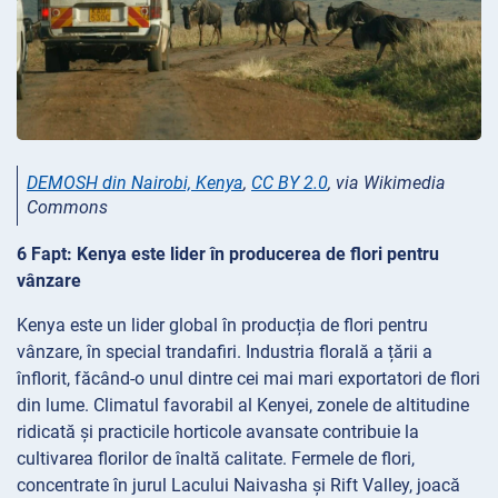
DEMOSH din Nairobi, Kenya
,
CC BY 2.0
, via Wikimedia
Commons
6 Fapt: Kenya este lider în producerea de flori pentru
vânzare
Kenya este un lider global în producția de flori pentru
vânzare, în special trandafiri. Industria florală a țării a
înflorit, făcând-o unul dintre cei mai mari exportatori de flori
din lume. Climatul favorabil al Kenyei, zonele de altitudine
ridicată și practicile horticole avansate contribuie la
cultivarea florilor de înaltă calitate. Fermele de flori,
concentrate în jurul Lacului Naivasha și Rift Valley, joacă