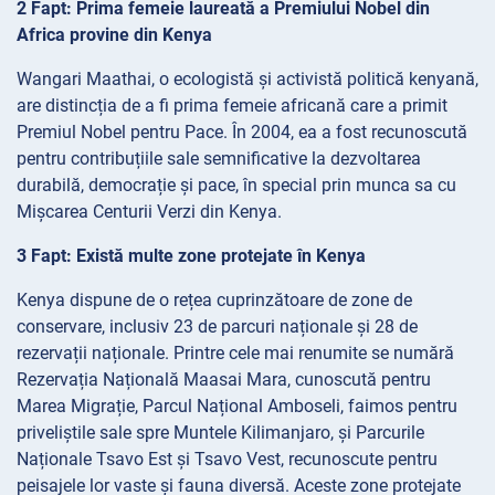
2 Fapt: Prima femeie laureată a Premiului Nobel din
Africa provine din Kenya
Wangari Maathai, o ecologistă și activistă politică kenyană,
are distincția de a fi prima femeie africană care a primit
Premiul Nobel pentru Pace. În 2004, ea a fost recunoscută
pentru contribuțiile sale semnificative la dezvoltarea
durabilă, democrație și pace, în special prin munca sa cu
Mișcarea Centurii Verzi din Kenya.
3 Fapt: Există multe zone protejate în Kenya
Kenya dispune de o rețea cuprinzătoare de zone de
conservare, inclusiv 23 de parcuri naționale și 28 de
rezervații naționale. Printre cele mai renumite se numără
Rezervația Națională Maasai Mara, cunoscută pentru
Marea Migrație, Parcul Național Amboseli, faimos pentru
priveliștile sale spre Muntele Kilimanjaro, și Parcurile
Naționale Tsavo Est și Tsavo Vest, recunoscute pentru
peisajele lor vaste și fauna diversă. Aceste zone protejate