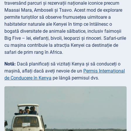
traversând parcuri și rezervații naționale iconice precum
Maasai Mara, Amboseli și Tsavo. Acest mod de explorare
permite turiștilor să observe frumusețea uimitoare a
habitatelor naturale ale Kenyei în timp ce întâlnesc o
bogată diversitate de animale sălbatice, inclusiv faimoșii
Big Five – lei, elefanți, bivoli, leoparzi și rinoceri. Safari-urile
cu mașina contribuie la atracția Kenyei ca destinație de
safari de prim rang în Africa.
Notă:
Dacă planificați să vizitați Kenya și să conduceți o
mașină, aflați dacă aveți nevoie de un
Permis Internațional
de Conducere în Kenya
pe lângă permisul dvs.