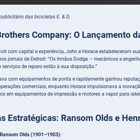
blicitário das bicicletas E. & D.
rothers Company: O Lançamento da 
troit com capital e experiência, John e Horace estabeleceram s
os jornais de Detroit: “Os Irmãos Dodge — mecânicos e engenhe
 serviços de reparo estão à sua disposição.”
tava com equipamentos de ponta e rapidamente ganhou reputaçã
operações comerciais, enquanto Horace impulsionava a inovação 
ros em equipamentos de impressão e motores a vapor para iat
as Estratégicas: Ransom Olds e Hen
 Ransom Olds (1901–1903):