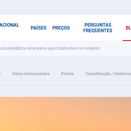
NACIONAL
PERGUNTAS
PAÍSES
PREÇOS
B
FREQÜENTES
 Automobilística Americana que Construíram um Império
D
Fatos interessantes
Polícia
Classificação / Histórico