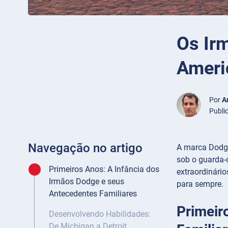
Os Irm
Ameri
Por
A
Publi
Navegação no artigo
A marca Dodge
sob o guarda-
Primeiros Anos: A Infância dos
extraordinário
Irmãos Dodge e seus
para sempre.
Antecedentes Familiares
Primeir
Desenvolvendo Habilidades:
De Michigan a Detroit