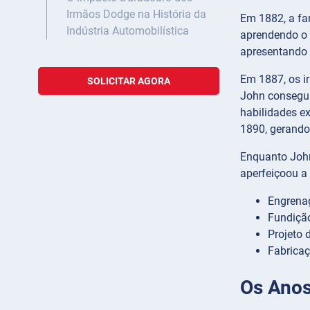
Irmãos Dodge na História da
Em 1882, a fa
Indústria Automobilística
aprendendo o 
apresentando 
Em 1887, os i
SOLICITAR AGORA
John consegui
habilidades e
1890, gerando 
Enquanto John
aperfeiçoou a
Engrenag
Fundiçã
Projeto 
Fabricaç
Os Anos