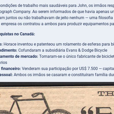
ondições de trabalho mais saudáveis para John, os irmãos r
graph Company. Ao serem informados de que havia apenas uma
m juntos ou não trabalhavam de jeito nenhum — uma filosofia de
 A empresa os contratou a ambos para produzir equipamentos par
nquistas no Canadá:
o:
Horace inventou e patenteou um rolamento de esferas para bi
dimento:
Cofundaram a subsidiária Evans & Dodge Bicycle
namento de mercado:
Tornaram-se o único fabricante de bicic
rios
financeiro:
Venderam sua participação por US$ 7.500 — capital s
essoal:
Ambos os irmãos se casaram e constituíram família d