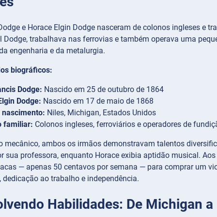
res
Dodge e Horace Elgin Dodge nasceram de colonos ingleses e trab
el Dodge, trabalhava nas ferrovias e também operava uma pequ
a engenharia e da metalurgia.
os biográficos:
ancis Dodge:
Nascido em 25 de outubro de 1864
Elgin Dodge:
Nascido em 17 de maio de 1868
e nascimento:
Niles, Michigan, Estados Unidos
o familiar:
Colonos ingleses, ferroviários e operadores de fundiç
o mecânico, ambos os irmãos demonstravam talentos diversifica
or sua professora, enquanto Horace exibia aptidão musical. Ao
acas — apenas 50 centavos por semana — para comprar um viol
, dedicação ao trabalho e independência.
lvendo Habilidades: De Michigan a 