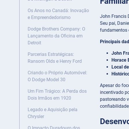
Familia
Os Anos no Canadá: Inovação
John Francis 
e Empreendedorismo
Seu pai, Dani
Dodge Brothers Company: O
fundamentos d
Lançamento da Oficina em
Principais dad
Detroit
John Fr
Parcerias Estratégicas:
Horace 
Ransom Olds e Henry Ford
Local d
Criando o Próprio Automóvel:
Históric
O Dodge Model 30
Apesar do foc
Um Fim Trágico: A Perda dos
incentivado p
Dois Irmãos em 1920
pastoreando v
confiabilidade
Legado e Aquisição pela
Chrysler
Desenvo
O Impacto Duradouro dos