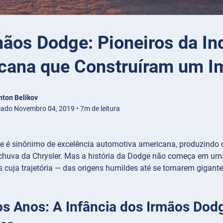
ãos Dodge: Pioneiros da Ind
cana que Construíram um I
nton Belikov
cado Novembro 04, 2019 • 7m de leitura
 é sinônimo de excelência automotiva americana, produzindo ca
chuva da Chrysler. Mas a história da Dodge não começa em uma 
s cuja trajetória — das origens humildes até se tornarem gigant
os Anos: A Infância dos Irmãos Dod