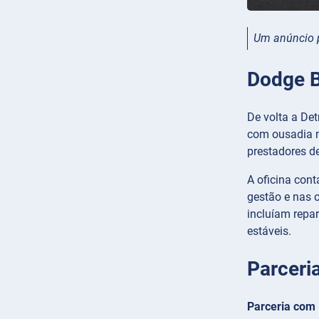
Um anúncio pu
Dodge B
De volta a De
com ousadia n
prestadores de
A oficina con
gestão e nas 
incluíam repa
estáveis.
Parceri
Parceria com