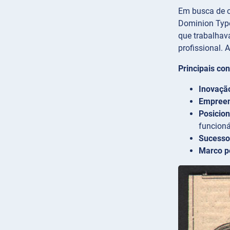
Em busca de c
Dominion Typo
que trabalhava
profissional.
Principais co
Inovaçã
Empreen
Posicio
funcioná
Sucesso 
Marco p