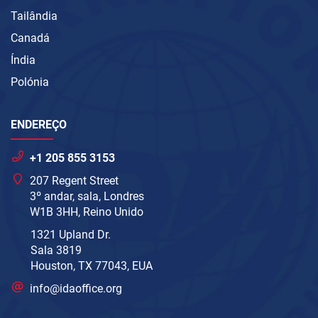
Tailândia
Canadá
Índia
Polónia
ENDEREÇO
+1 205 855 3153
207 Regent Street
3º andar, sala, Londres
W1B 3HH, Reino Unido
1321 Upland Dr.
Sala 3819
Houston, TX 77043, EUA
info@idaoffice.org