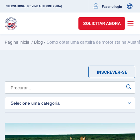
Fazer o login
INTERNATIONAL DRIVING AUTHORITY (IDA)
SOLICITAR AGORA
Página inicial
/
Blog
/
Como obter uma carteira de motorista na Austrá
INSCREVER-SE