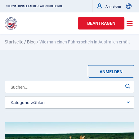
Anmelden
INTERNATIONALE FAHRERLAUBNISBEHÖRDE
BEANTRAGEN
Startseite
/
Blog
/
Wie man einen Führerschein in Australien erhält
ANMELDEN