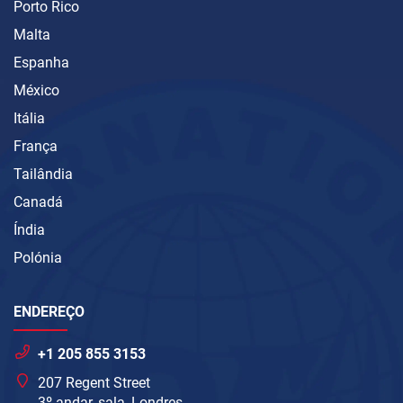
Porto Rico
Malta
Espanha
México
Itália
França
Tailândia
Canadá
Índia
Polónia
ENDEREÇO
+1 205 855 3153
207 Regent Street
3º andar, sala, Londres