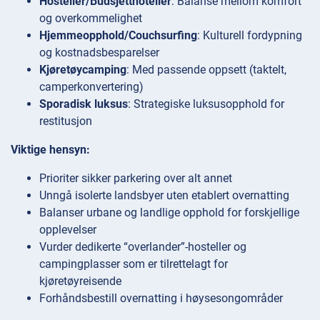
Hosteller/Budsjetthoteller
: Balanse mellom komfort
og overkommelighet
Hjemmeopphold/Couchsurfing
: Kulturell fordypning
og kostnadsbesparelser
Kjøretøycamping
: Med passende oppsett (taktelt,
camperkonvertering)
Sporadisk luksus
: Strategiske luksusopphold for
restitusjon
Viktige hensyn:
Prioriter sikker parkering over alt annet
Unngå isolerte landsbyer uten etablert overnatting
Balanser urbane og landlige opphold for forskjellige
opplevelser
Vurder dedikerte “overlander”-hosteller og
campingplasser som er tilrettelagt for
kjøretøyreisende
Forhåndsbestill overnatting i høysesongområder