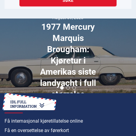
SØKE
August 09, 2023
1977 Mercury
Marquis
Brougham:
Kjøretur i
Amerikas siste
landyacht i full
størrelse
HVORDAN
Få internasjonal kjøretillatelse online
Få en oversettelse av førerkort