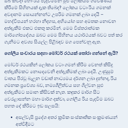
ඔබ කවදා හෝ රිය පැදවීමෙන් මුළු ලෝකයම ගවේෂණය
කිරීමේ සිහිනයක් දැක තිබේද? ලෝකය වටා රිය ගමනක්
අවදානම් සොයන්නන්ට උපරිම ගමනක් ලබා දෙයි –
මහද්වීපයන් හරහා නිදහස, අභියෝග සහ අමතක නොවන
අත්දැකීම් එකට එකතු කරමින්. මෙම විස්තරාත්මක
මාර්ගෝපදේශය ඔබට මෙම සිහිනය යථාර්ථයක් බවට පත් කර
ගැනීමට අවශ්‍ය සියල්ල පිළිබඳව මග පෙන්වනු ඇත.
ගෝලීය සංචාරය සඳහා මෝටර් රථයක් තෝරා ගන්නේ ඇයි?
මෝටර් රථයකින් ලෝකය වටා ගමන් කිරීම වෙනත් කිසිදු
අත්දැකීමකට නොදෙවෙනි අත්දැකීමක් ලබා දෙයි. උණුසුම්
වාතය පිරවූ බැලූන වඩාත් නාට්‍යමය දර්ශන ලබා දුන්නද, රිය
ගමනක ප්‍රවේශ්‍ය බව, නම්‍යශීලීත්වය සහ ගිල්වන සුළු
අත්දැකීමට සමාන කිසිවක් නැත. කඳුකර මාර්ග සිට
වෙරළාසන්න මහා මාර්ග දක්වා, ගෝලීය රිය පැදවීම ඔබට
පහත දේ කිරීමට ඉඩ සලසයි:
අසල්වැසි ප්‍රදේශ අතර ක්‍රමික සංස්කෘතික සංක්‍රමණයන්
අත්විඳීමට