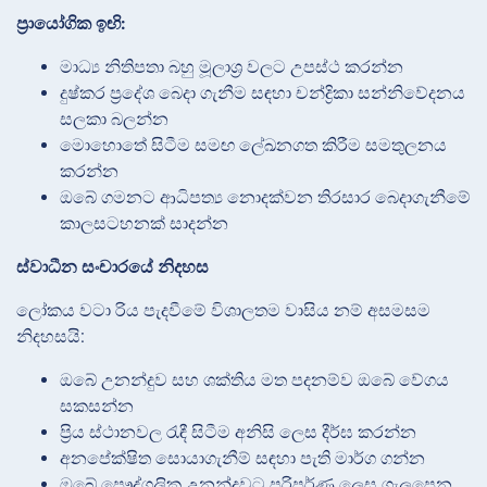
ප්‍රායෝගික ඉඟි:
මාධ්‍ය නිතිපතා බහු මූලාශ්‍ර වලට උපස්ථ කරන්න
දුෂ්කර ප්‍රදේශ බෙදා ගැනීම සඳහා චන්ද්‍රිකා සන්නිවේදනය
සලකා බලන්න
මොහොතේ සිටීම සමඟ ලේඛනගත කිරීම සමතුලනය
කරන්න
ඔබේ ගමනට ආධිපත්‍ය නොදක්වන තිරසාර බෙදාගැනීමේ
කාලසටහනක් සාදන්න
ස්වාධීන සංචාරයේ නිදහස
ලෝකය වටා රිය පැදවීමේ විශාලතම වාසිය නම් අසමසම
නිදහසයි:
ඔබේ උනන්දුව සහ ශක්තිය මත පදනම්ව ඔබේ වේගය
සකසන්න
ප්‍රිය ස්ථානවල රැඳී සිටීම අනිසි ලෙස දීර්ඝ කරන්න
අනපේක්ෂිත සොයාගැනීම් සඳහා පැති මාර්ග ගන්න
ඔබේ පෞද්ගලික උනන්දුවට පරිපූර්ණ ලෙස ගැලපෙන