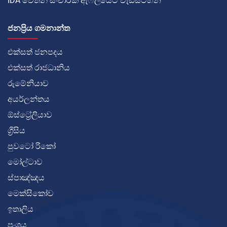
IDA වෙතින් සංචාරක ඇෆ්ලියේට් වැඩසටහන
ජනප්‍රිය ගමනාන්ත
එක්සත් ජනපදය
එක්සත් රාජධානිය
රුමේනියාව
අයර්ලන්තය
ඕස්ට්‍රේලියාව
ග්‍රීසිය
පුවටෝ රිකෝ
මෝල්ටාව
ස්පාඤ්ඤය
මෙක්සිකෝව
ඉතාලිය
ප්‍රංශය