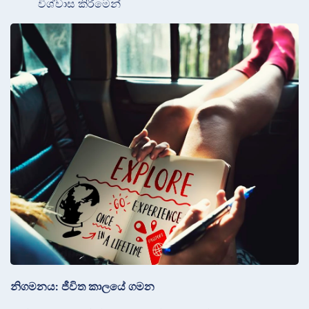
විශ්වාස කිරීමෙන්
නිගමනය: ජීවිත කාලයේ ගමන