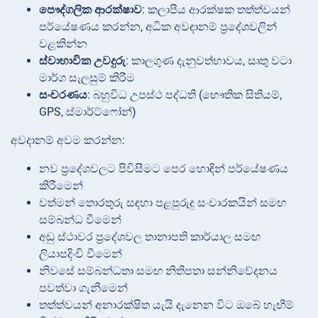
පෞද්ගලික ආරක්ෂාව
: කලාපීය ආරක්ෂක තත්ත්වයන්
පර්යේෂණය කරන්න, අධික අවදානම් ප්‍රදේශවලින්
වළකින්න
ස්වාභාවික උවදුරු
: කාලගුණ දැනුවත්භාවය, සෘතු වටා
මාර්ග සැලසුම් කිරීම
සංචරණය
: බහුවිධ උපස්ථ පද්ධති (භෞතික සිතියම්,
GPS, ස්මාර්ට්ෆෝන්)
අවදානම් අවම කරන්න:
නව ප්‍රදේශවලට පිවිසීමට පෙර හොඳින් පර්යේෂණය
කිරීමෙන්
වත්මන් තොරතුරු සඳහා පළපුරුදු සංචාරකයින් සමඟ
සම්බන්ධ වීමෙන්
අඩු ස්ථාවර ප්‍රදේශවල තානාපති කාර්යාල සමඟ
ලියාපදිංචි වීමෙන්
නිවසේ සම්බන්ධතා සමඟ නිතිපතා සන්නිවේදනය
පවත්වා ගැනීමෙන්
තත්ත්වයන් අනාරක්ෂිත යැයි දැනෙන විට ඔබේ හැඟීම්