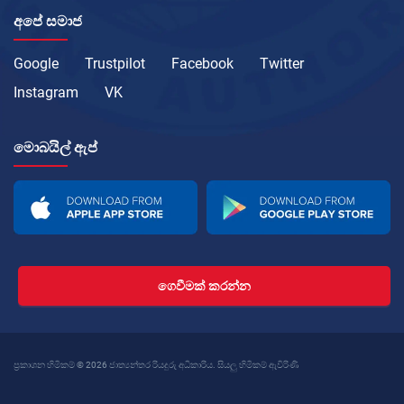
අපේ සමාජ
Google
Trustpilot
Facebook
Twitter
Instagram
VK
මොබයිල් ඇප්
ගෙවීමක් කරන්න
ප්‍රකාශන හිමිකම් © 2026 ජාත්‍යන්තර රියදුරු අධිකාරිය. සියලු හිමිකම් ඇවිරිණි