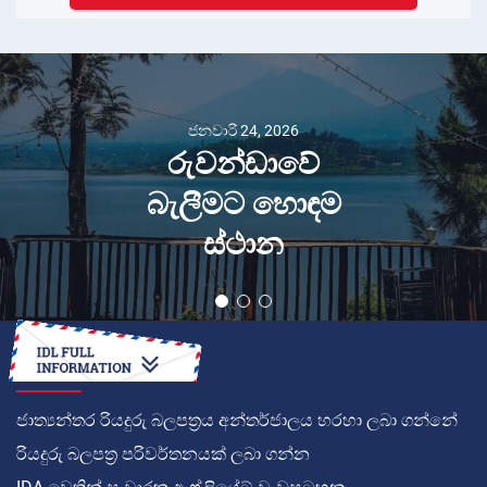
ජනවාරි 24, 2026
රුවන්ඩාවේ
බැලීමට හොඳම
ස්ථාන
කොහොමද
ජාත්‍යන්තර රියදුරු බලපත්‍රය අන්තර්ජාලය හරහා ලබා ගන්නේ
රියදුරු බලපත්‍ර පරිවර්තනයක් ලබා ගන්න