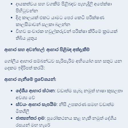
දායකත්වය සහ වගකීම් පිළිබඳව පැහැදිලි අපේක්ෂා
පිහිටුවන්න
දිගු කාලයක් එකට යාමට පෙර කෙටි පරීක්ෂණ
කාලසීමාවන් සලකා බලන්න
විභව සංචාරක හවුල්කරුවන් පරීක්ෂා කිරීමේ ක්‍රමයක්
තිබිය යුතුය
ආහාර සහ අවන්හල්: ආහාර පිළිබඳ අත්දැකීම්
ගෝලීය ආහාර සම්බන්ධව සැරිසැරීම අභියෝග සහ සතුට යන
දෙකම ඉදිරිපත් කරයි:
ආහාර ගැනීමේ ප්‍රවේශයන්:
දේශීය ආහාර ස්ථාන
: වඩාත්ම සැබෑ නමුත් භාෂා කුසලතා
අවශ්‍ය වේ
ස්වයං ආහාර සැපයීම
: නිසි උපකරණ සමඟ වඩාත්ම
මිතශීලී
ජාත්‍යන්තර දාම
: පුරෝකථනය කළ හැකි නමුත් දේශීය
රසයන් මඟ හැරේ