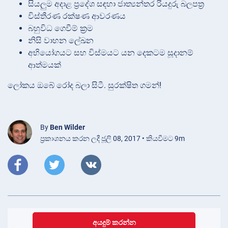
සියලුම අදාළ ප්‍රදේශ සඳහා ජාත්‍යන්තර රියදුරු බලපත්‍ර
විස්තීරණ රක්ෂණ ආවරණය
බහුවිධ ගෙවීම් ක්‍රම
නිසි වාහන ලේඛන
අභියෝගයට සහ විස්මයට යන දෙකටම සූදානම්
ආත්මයක්
ලෝකය ඔබේ රෝද බලා සිටී. සුරක්ෂිත ගමන්!
By
Ben Wilder
ප්‍රකාශනය කරන ලදී ජූලි 08, 2017 • කියවීමට 9m
අයදුම් කරන්න