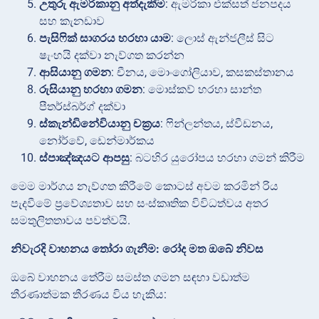
උතුරු ඇමරිකානු අත්දැකීම
: ඇමරිකා එක්සත් ජනපදය
සහ කැනඩාව
පැසිෆික් සාගරය හරහා යාම
: ලොස් ඇන්ජලීස් සිට
ෂැංහයි දක්වා නැව්ගත කරන්න
ආසියානු ගමන
: චීනය, මොංගෝලියාව, කසකස්තානය
රුසියානු හරහා ගමන
: මොස්කව් හරහා සාන්ත
පීතර්ස්බර්ග් දක්වා
ස්කැන්ඩිනේවියානු චක්‍රය
: ෆින්ලන්තය, ස්වීඩනය,
නෝර්වේ, ඩෙන්මාර්කය
ස්පාඤ්ඤයට ආපසු
: බටහිර යුරෝපය හරහා ගමන් කිරීම
මෙම මාර්ගය නැව්ගත කිරීමේ කොටස් අවම කරමින් රිය
පැදවීමේ ප්‍රවේශ්‍යතාව සහ සංස්කෘතික විවිධත්වය අතර
සමතුලිතතාවය පවත්වයි.
නිවැරදි වාහනය තෝරා ගැනීම: රෝද මත ඔබේ නිවස
ඔබේ වාහනය තේරීම සමස්ත ගමන සඳහා වඩාත්ම
තීරණාත්මක තීරණය විය හැකිය: