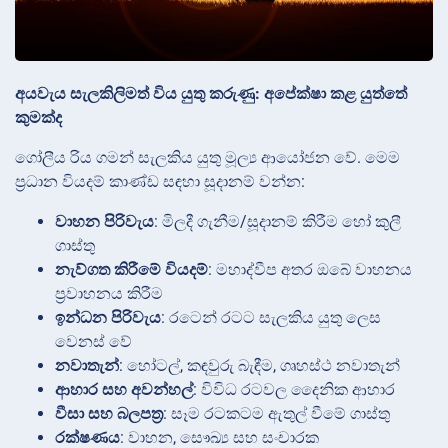
අයවැය සැලකිලිමත් විය යුතු කරුණු: අපේක්ෂා කළ යුත්තේ
කුමක්ද
ගෝලීය රිය ගමන් සැලකිය යුතු මූල්‍ය ආයෝජන වේ. මෙම
ප්‍රධාන වියදම් කාණ්ඩ සඳහා සූදානම් වන්න:
වාහන පිරිවැය
: මිලදී ගැනීම/සූදානම් කිරීම හෝ කුලී
ගාස්තු
නැව්ගත කිරීමේ වියදම්
: මහාද්වීප අතර ඔබේ වාහනය
ප්‍රවාහනය කිරීම
ඉන්ධන පිරිවැය
: රටෙන් රටට සැලකිය යුතු ලෙස
වෙනස් වේ
නවාතැන්
: හෝටල්, කඳවුරු බැඳීම, ගෘහස්ථ නවාතැන්
ආහාර සහ අවන්හල්
: විවිධ රටවල දෛනික ආහාර
වීසා සහ බලපත්‍ර
: සෑම රටකටම ඇතුල් වීමේ ගාස්තු
රක්ෂණය
: වාහන, සෞඛ්‍ය සහ සංචාරක