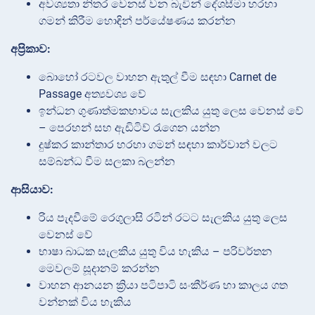
අවශ්‍යතා නිතර වෙනස් වන බැවින් දේශසීමා හරහා
ගමන් කිරීම හොඳින් පර්යේෂණය කරන්න
අප්‍රිකාව:
බොහෝ රටවල වාහන ඇතුල් වීම සඳහා Carnet de
Passage අත්‍යවශ්‍ය වේ
ඉන්ධන ගුණාත්මකභාවය සැලකිය යුතු ලෙස වෙනස් වේ
– පෙරහන් සහ ඇඩිටිව් රැගෙන යන්න
දුෂ්කර කාන්තාර හරහා ගමන් සඳහා කාර්වාන් වලට
සම්බන්ධ වීම සලකා බලන්න
ආසියාව:
රිය පැදවීමේ රෙගුලාසි රටින් රටට සැලකිය යුතු ලෙස
වෙනස් වේ
භාෂා බාධක සැලකිය යුතු විය හැකිය – පරිවර්තන
මෙවලම් සූදානම් කරන්න
වාහන ආනයන ක්‍රියා පටිපාටි සංකීර්ණ හා කාලය ගත
වන්නක් විය හැකිය