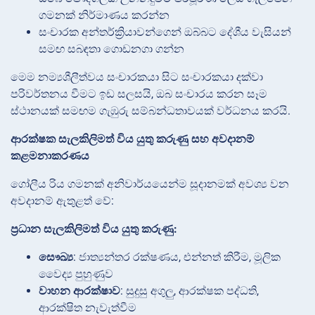
ගමනක් නිර්මාණය කරන්න
සංචාරක අන්තර්ක්‍රියාවන්ගෙන් ඔබ්බට දේශීය වැසියන්
සමඟ සබඳතා ගොඩනගා ගන්න
මෙම නම්‍යශීලීත්වය සංචාරකයා සිට සංචාරකයා දක්වා
පරිවර්තනය වීමට ඉඩ සලසයි, ඔබ සංචාරය කරන සෑම
ස්ථානයක් සමඟම ගැඹුරු සම්බන්ධතාවයක් වර්ධනය කරයි.
ආරක්ෂක සැලකිලිමත් විය යුතු කරුණු සහ අවදානම්
කළමනාකරණය
ගෝලීය රිය ගමනක් අනිවාර්යයෙන්ම සූදානමක් අවශ්‍ය වන
අවදානම් ඇතුළත් වේ:
ප්‍රධාන සැලකිලිමත් විය යුතු කරුණු:
සෞඛ්‍ය
: ජාත්‍යන්තර රක්ෂණය, එන්නත් කිරීම, මූලික
වෛද්‍ය පුහුණුව
වාහන ආරක්ෂාව
: සුදුසු අගුලු, ආරක්ෂක පද්ධති,
ආරක්ෂිත නැවැත්වීම