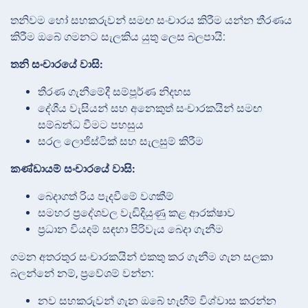
තනිවම හෝ සහකරුවන් සමඟ සංචාරය කිරීම යන්න තීරණය
කිරීම ඔබේ ගමනට සැලකිය යුතු ලෙස බලපායි:
තනි සංචාරයේ වාසි:
තීරණ ගැනීමේදී සම්පූර්ණ නිදහස
දේශීය වැසියන් සහ අනෙකුත් සංචාරකයින් සමඟ
සම්බන්ධ වීමට පහසුය
සරල ලොජිස්ටික් සහ සැලසුම් කිරීම
කණ්ඩායම් සංචාරයේ වාසි:
බෙදාගත් රිය පැදවීමේ වගකීම්
සමහර ප්‍රදේශවල වැඩිදියුණු කළ ආරක්ෂාව
ප්‍රධාන වියදම් සඳහා පිරිවැය බෙදා ගැනීම
ගමන අතරතුර සංචාරකයින් එකතු කර ගැනීම ගැන සලකා
බලන්නේ නම්, ප්‍රවේශම් වන්න:
නව සහකරුවන් ගැන ඔබේ හැඟීම් විශ්වාස කරන්න