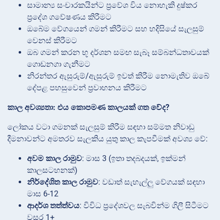
සාමාන්‍ය සංචාරකයින්ට ප්‍රවේශ විය නොහැකි දුෂ්කර
ප්‍රදේශ ගවේෂණය කිරීමට
ඔබේම වේගයෙන් ගමන් කිරීමට සහ හදිසියේ සැලසුම්
වෙනස් කිරීමට
ඔබ ගමන් කරන භූ දර්ශන සමඟ සැබෑ සම්බන්ධතාවයක්
ගොඩනගා ගැනීමට
නිරන්තර ඇසුරුම්/ඇසුරුම් ඉවත් කිරීම නොමැතිව ඔබේ
දේපළ පහසුවෙන් ප්‍රවාහනය කිරීමට
කාල අවශ්‍යතා: එය කොපමණ කාලයක් ගත වේද?
ලෝකය වටා ගමනක් සැලසුම් කිරීම සඳහා සම්මත නිවාඩු
දීමනාවන්ට අමතරව සැලකිය යුතු කාල කැපවීමක් අවශ්‍ය වේ:
අවම කාල රාමුව
: මාස 3 (ඉතා තදබදයක්, ඉක්මන්
කාලසටහනක්)
නිර්දේශිත කාල රාමුව
: වඩාත් සැහැල්ලු වේගයක් සඳහා
මාස 6-12
ආදර්ශ තත්ත්වය
: විවිධ ප්‍රදේශවල සැබවින්ම ගිලී සිටීමට
වසර 1+