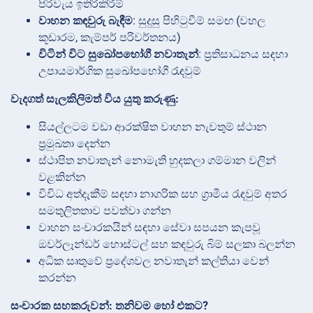
පිරිවැය ඉතිරිකිරීම්
වාහන කඳවුරු බැඳීම
: සුදුසු පිහිටුවීම් සමඟ (වහල
කූඩාරම, කැම්පර් පරිවර්තනය)
විටින් විට සුඛෝපභෝගී නවාතැන්
: ප්‍රතිසාධනය සඳහා
උපායමාර්ගික සුඛෝපභෝගී රැඳවුම්
වැදගත් සැලකිලිමත් විය යුතු කරුණු:
සියල්ලටම වඩා ආරක්ෂිත වාහන නැවතුම් ස්ථාන
ප්‍රමුඛතා දෙන්න
ස්ථාපිත නවාතැන් නොමැති හුදකලා ගම්මාන වලින්
වළකින්න
විවිධ අත්දැකීම් සඳහා නාගරික සහ ග්‍රාමීය රැඳවුම් අතර
සමතුලිතතාව පවත්වා ගන්න
වාහන සංචාරකයින් සඳහා සේවා සපයන කැපවූ
ඔවර්ලෑන්ඩර් හොස්ටල් සහ කඳවුරු බිම් සලකා බලන්න
අධික සෘතුවේ ප්‍රදේශවල නවාතැන් කල්තියා වෙන්
කරන්න
සංචාරක සහකරුවන්: තනිවම හෝ එකට?