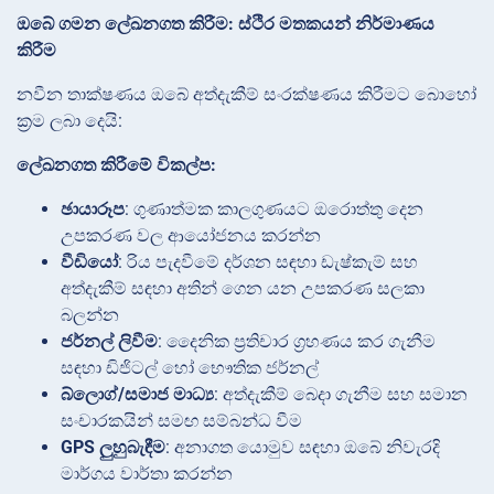
ඔබේ ගමන ලේඛනගත කිරීම: ස්ථිර මතකයන් නිර්මාණය
කිරීම
නවීන තාක්ෂණය ඔබේ අත්දැකීම් සංරක්ෂණය කිරීමට බොහෝ
ක්‍රම ලබා දෙයි:
ලේඛනගත කිරීමේ විකල්ප:
ඡායාරූප
: ගුණාත්මක කාලගුණයට ඔරොත්තු දෙන
උපකරණ වල ආයෝජනය කරන්න
වීඩියෝ
: රිය පැදවීමේ දර්ශන සඳහා ඩැෂ්කැම් සහ
අත්දැකීම් සඳහා අතින් ගෙන යන උපකරණ සලකා
බලන්න
ජර්නල් ලිවීම
: දෛනික ප්‍රතිචාර ග්‍රහණය කර ගැනීම
සඳහා ඩිජිටල් හෝ භෞතික ජර්නල්
බ්ලොග්/සමාජ මාධ්‍ය
: අත්දැකීම් බෙදා ගැනීම සහ සමාන
සංචාරකයින් සමඟ සම්බන්ධ වීම
GPS ලුහුබැඳීම
: අනාගත යොමුව සඳහා ඔබේ නිවැරදි
මාර්ගය වාර්තා කරන්න