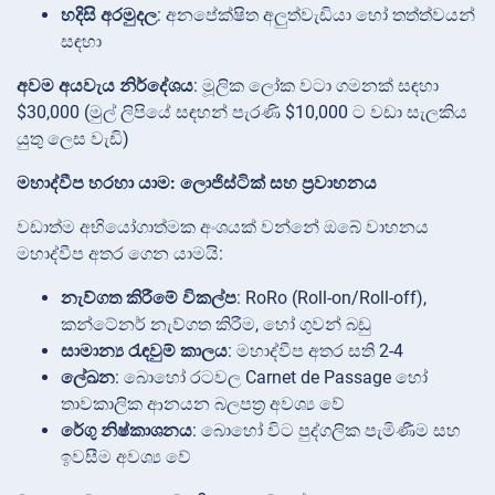
හදිසි අරමුදල
: අනපේක්ෂිත අලුත්වැඩියා හෝ තත්ත්වයන්
සඳහා
අවම අයවැය නිර්දේශය
: මූලික ලෝක වටා ගමනක් සඳහා
$30,000 (මුල් ලිපියේ සඳහන් පැරණි $10,000 ට වඩා සැලකිය
යුතු ලෙස වැඩි)
මහාද්වීප හරහා යාම: ලොජිස්ටික් සහ ප්‍රවාහනය
වඩාත්ම අභියෝගාත්මක අංශයක් වන්නේ ඔබේ වාහනය
මහාද්වීප අතර ගෙන යාමයි:
නැව්ගත කිරීමේ විකල්ප
: RoRo (Roll-on/Roll-off),
කන්ටේනර් නැව්ගත කිරීම, හෝ ගුවන් බඩු
සාමාන්‍ය රැඳවුම් කාලය
: මහාද්වීප අතර සති 2-4
ලේඛන
: බොහෝ රටවල Carnet de Passage හෝ
තාවකාලික ආනයන බලපත්‍ර අවශ්‍ය වේ
රේගු නිෂ්කාශනය
: බොහෝ විට පුද්ගලික පැමිණීම සහ
ඉවසීම අවශ්‍ය වේ