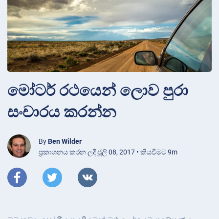
මෝටර් රථයෙන් ලොව පුරා
සංචාරය කරන්න
By
Ben Wilder
ප්‍රකාශනය කරන ලදී ජූලි 08, 2017 • කියවීමට 9m