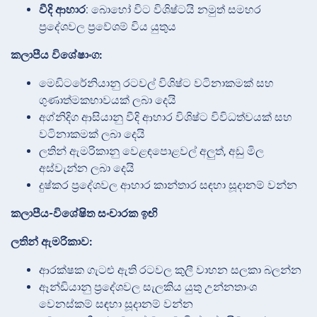
වීදි ආහාර
: බොහෝ විට විශිෂ්ටයි නමුත් සමහර
ප්‍රදේශවල ප්‍රවේශම් විය යුතුය
කලාපීය විශේෂාංග:
මෙඩිටරේනියානු රටවල් විශිෂ්ට වටිනාකමක් සහ
ගුණාත්මකභාවයක් ලබා දෙයි
අග්නිදිග ආසියානු වීදි ආහාර විශිෂ්ට විවිධත්වයක් සහ
වටිනාකමක් ලබා දෙයි
ලතින් ඇමරිකානු වෙළඳපොළවල් අලුත්, අඩු මිල
අස්වැන්න ලබා දෙයි
දුෂ්කර ප්‍රදේශවල ආහාර කාන්තාර සඳහා සූදානම් වන්න
කලාපීය-විශේෂිත සංචාරක ඉඟි
ලතින් ඇමරිකාව:
ආරක්ෂක ගැටළු ඇති රටවල කුලී වාහන සලකා බලන්න
ඈන්ඩියානු ප්‍රදේශවල සැලකිය යුතු උන්නතාංශ
වෙනස්කම් සඳහා සූදානම් වන්න