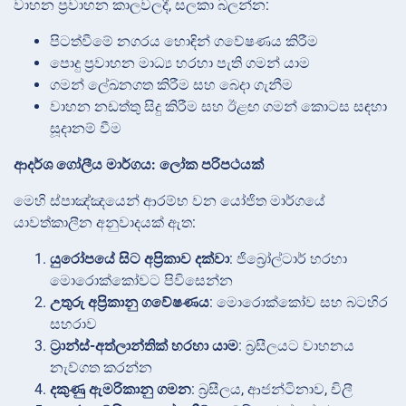
වාහන ප්‍රවාහන කාලවලදී, සලකා බලන්න:
පිටත්වීමේ නගරය හොඳින් ගවේෂණය කිරීම
පොදු ප්‍රවාහන මාධ්‍ය හරහා පැති ගමන් යාම
ගමන් ලේඛනගත කිරීම සහ බෙදා ගැනීම
වාහන නඩත්තු සිදු කිරීම සහ ඊළඟ ගමන් කොටස සඳහා
සූදානම් වීම
ආදර්ශ ගෝලීය මාර්ගය: ලෝක පරිපථයක්
මෙහි ස්පාඤ්ඤයෙන් ආරම්භ වන යෝජිත මාර්ගයේ
යාවත්කාලීන අනුවාදයක් ඇත:
යුරෝපයේ සිට අප්‍රිකාව දක්වා
: ජිබ්‍රෝල්ටාර් හරහා
මොරොක්කෝවට පිවිසෙන්න
උතුරු අප්‍රිකානු ගවේෂණය
: මොරොක්කෝව සහ බටහිර
සහරාව
ට්‍රාන්ස්-අත්ලාන්තික් හරහා යාම
: බ්‍රසීලයට වාහනය
නැව්ගත කරන්න
දකුණු ඇමරිකානු ගමන
: බ්‍රසීලය, ආජන්ටිනාව, චිලී