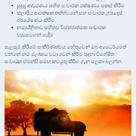
සුදුසු ආවරණය සහිත සංචාරක රක්ෂණය සකස් කිරීම
කලාපීය ආරක්ෂක තත්ත්වයන් සහ සංචාරක උපදෙස්
පර්යේෂණය කිරීම
නම්‍යශීලීතාව සහිතව විස්තරාත්මක සංචාරක
වැඩසටහන් සෑදීම
සැලසුම් කිරීමේ සංකීර්ණත්වය හේතුවෙන් ඔබ අධෛර්යමත්
වන්නේ නම් ලෝකය වටා ගමන් කිරීම සඳහා විශේෂිත
සංචාරක ඒජන්සි සමඟ කටයුතු කිරීම ගැන සලකා බලන්න.