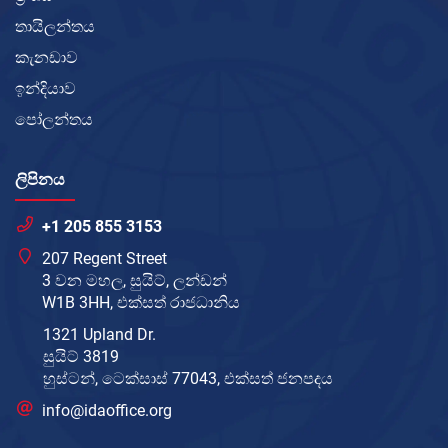
තායිලන්තය
කැනඩාව
ඉන්දියාව
පෝලන්තය
ලිපිනය
+1 205 855 3153
207 Regent Street
3 වන මහල, සුයිට්, ලන්ඩන්
W1B 3HH, එක්සත් රාජධානිය
1321 Upland Dr.
සුයිට් 3819
හුස්ටන්, ටෙක්සාස් 77043, එක්සත් ජනපදය
info@idaoffice.org