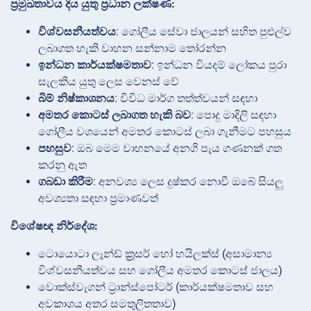
ප්‍රමුඛතාවය දිය යුතු ප්‍රධාන ලක්ෂණ:
විශ්වසනීයත්වය
: ගෝලීය සේවා ජාලයන් සහිත පුළුල්ව
ලබාගත හැකි වාහන සන්නාම තෝරන්න
ඉන්ධන කාර්යක්ෂමතාව
: ඉන්ධන වියදම් ලෝකය පුරා
සැලකිය යුතු ලෙස වෙනස් වේ
බිම් නිෂ්කාශනය
: විවිධ මාර්ග තත්ත්වයන් සඳහා
අමතර කොටස් ලබාගත හැකි බව
: පොදු මාදිලි සඳහා
ගෝලීය වශයෙන් අමතර කොටස් ලබා ගැනීමට පහසුය
පහසුව
: ඔබ මෙම වාහනයේ අනගි පැය ගණනක් ගත
කරනු ඇත
ගබඩා කිරීම
: අනවශ්‍ය ලෙස දුෂ්කර නොවී ඔබේ සියලු
අවශ්‍යතා සඳහා ප්‍රමාණවත්
විශේෂඥ නිර්දේශ:
ටොයොටා ලෑන්ඩ් ක්‍රූසර් හෝ හයිලක්ස් (අසාමාන්‍ය
විශ්වසනීයත්වය සහ ගෝලීය අමතර කොටස් ජාලය)
වොක්ස්වැගන් ට්‍රාන්ස්පෝටර් (කාර්යක්ෂමතාව සහ
අවකාශය අතර සමතුලිතතාව)