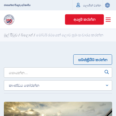
ජාත්‍යන්තර රියදුරු අධිකාරිය
ලොගින් වන්න
අයදුම් කරන්න
මුල් පිටුව
/
බ්ලොග්
/
මෝටර් රථයෙන් ලොව පුරා සංචාරය කරන්න
සබ්ස්ක්‍රියිබ් කරන්න