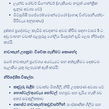
ලෑන්ඩ් රෝවර් ඩිෆෙන්ඩර් (හැකියාව නමුත් යාන්ත්‍රික
දැනුම අවශ්‍ය වේ)
මිට්සුබිෂි පජේරෝ/මොන්ටේරෝ (හොඳ විශ්වසනීයත්ව-
පිරිවැය අනුපාතය)
දුෂ්කර ප්‍රදේශවල කැඩීම් අවදානම අවම කිරීම සඳහා වසර 5 ට
අඩු වාහන වඩාත් පළපුරුදු ගෝලීය රියදුරන් දැඩි ලෙස නිර්දේශ
කරයි.
නවාතැන් උපක්‍රම: විවේක ගැනීමට කොහේද
ඔබේ නවාතැන් ප්‍රවේශය අයවැයට සහ අත්දැකීමට දෙකටම
සැලකිය යුතු බලපෑමක් ඇති කරයි:
නිර්දේශිත විකල්ප:
කඳවුරු බැඳීම
: වඩාත්ම මිතශීලී, නිසි උපකරණ අවශ්‍ය වේ
හොස්ටල්/අයවැය හෝටල්
: පහසුව සහ දැරිය හැකි බව
අතර සමතුලිතතාව
ගෘහස්ථ නවාතැන්/කවුච්සර්ෆින්
: සංස්කෘතික ගිලීම සහ