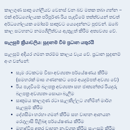
කාලගුණ සෘතු ගෝලීයව වෙනස් වන බව මතක තබා ගන්න –
එක් අර්ධගෝලයක පරිපූර්ණ රිය පැදවීමේ තත්ත්වයන් තවත්
අර්ධගෝලයක මෝසම් සෘතුවට යෙදෙන්නට පුළුවන්. ඔබේ
කාල සටහනට නම්‍යශීලීත්වය ඇතුළත් කිරීම අත්‍යවශ්‍ය වේ.
සැලසුම් ක්‍රියාවලිය: සූදානම් වීම ප්‍රධාන යතුරයි
සැලසුම් අදියර ගමන තරම්ම කාලය වැය වේ. ප්‍රධාන සූදානම්
අංග වන්නේ:
සෑම රටකටම වීසා අවශ්‍යතා පර්යේෂණය කිරීම
(සමහරක් මාස ගණනකට පෙර අයදුම්පත් අවශ්‍ය වේ)
රිය පැදවීමේ බලපත්‍ර අවශ්‍යතා සහ ජාත්‍යන්තර රියදුරු
බලපත්‍ර අවශ්‍යතා සොයා බැලීම
සෘතුමය කාලගුණ රටා සැලකිල්ලට ගනිමින් මාර්ග
සැලසුම් කිරීම
දේශසීමා හරහා ගමන් කිරීම සහ වාහන ආනයන
රෙගුලාසි පිළිබඳ පර්යේෂණය කිරීම
මහාද්වීප අතර වාහන නැව්ගත කිරීම සැලසුම් කිරීම