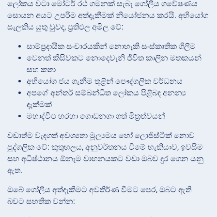
ලෝකය වටා මෝටර් රථ ගමනක් සැබෑ ගෝලීය ගවේෂණය
සොයන අයට උපරිම අත්දැකීමක් නියෝජනය කරයි. අභියෝග
සැලකිය යුතු වුවද, ප්‍රතිඵල අමිල වේ:
සාම්ප්‍රදායික සංචාරයකින් නොහැකි සංස්කෘතික ගිලීම
වෙනත් කිසිවකට නොදෙවැනි ජීවිත කාලීන මතකයන්
සහ කතා
අභියෝග ජය ගැනීම තුළින් පෞද්ගලික වර්ධනය
අපගේ අන්තර් සම්බන්ධිත ලෝකය පිළිබඳ අනන්‍ය
දැක්මක්
මහාද්වීප හරහා ගොඩනගා ගත් මිත්‍රත්වයන්
වඩාත්ම වැදගත් අවශ්‍යතා මූල්‍යමය හෝ ලොජිස්ටික් නොව
පුද්ගලික වේ: කුතුහලය, අනුවර්තනය වීමේ හැකියාව, ඉවසීම
සහ අධිෂ්ඨානය ඕනෑම වාහනයකට වඩා ඔබව දුර ගෙන යනු
ඇත.
ඔබේ ගෝලීය අත්දැකීමට අවතීර්ණ වීමට පෙර, ඔබට ඇති
බවට සහතික වන්න: