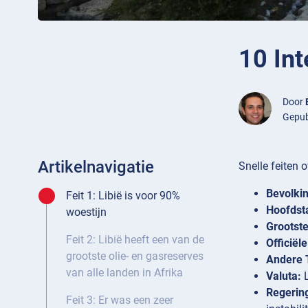
10 Int
Door
Gepub
Artikelnavigatie
Snelle feiten o
Bevolkin
Feit 1: Libië is voor 90%
Hoofdst
woestijn
Grootste
Feit 2: Libië heeft een van de
Officiële
grootste olie- en gasreserves
Andere 
van alle landen in Afrika
Valuta:
L
Regerin
Feit 3: Er was een zeer