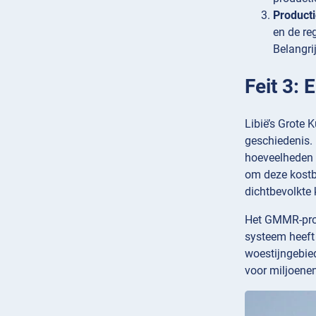
Producti
en de re
Belangri
Feit 3: 
Libië’s Grote 
geschiedenis.
hoeveelheden 
om deze kostba
dichtbevolkte 
Het GMMR-proje
systeem heeft
woestijngebie
voor miljoenen