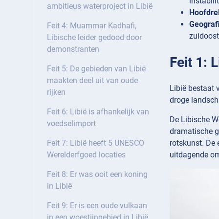
instabilit
ambitieus waterproject in Libië
Hoofdrel
Geograf
Feit 4: Muammar Kadhafi,
zuidoost
Libische leider gedood door
demonstranten
Feit 1: 
Feit 5: De gebieden van Libië
maakten deel uit van oude
Libië bestaat 
rijken
droge landsch
Feit 6: Libië is afhankelijk van
De Libische W
voedselimport
dramatische g
rotskunst. De
Feit 7: Libië heeft 5 UNESCO
uitdagende om
Werelderfgoed locaties
Feit 8: Er was ooit een koning
in Libië
Feit 9: Er is een oude vulkaan
in een woestijngebied in Libië