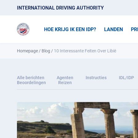
INTERNATIONAL DRIVING AUTHORITY
HOE KRIJG IK EEN IDP?
LANDEN
PR
Homepage
/
Blog
/
10 Interessante Feiten Over Libië
Alle berichten
Agenten
Instructies
IDL/IDP
Beoordelingen
Reizen