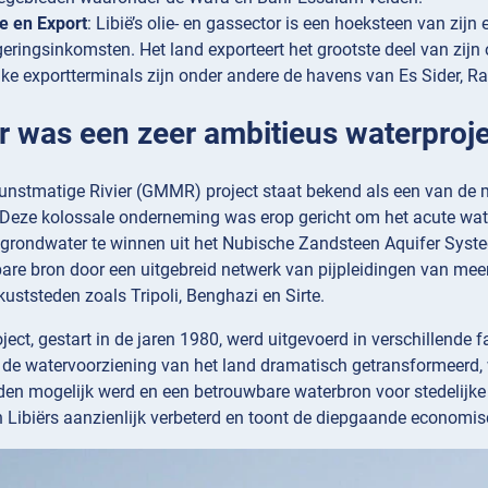
e en Export
: Libië’s olie- en gassector is een hoeksteen van zij
geringsinkomsten. Het land exporteert het grootste deel van zijn
jke exportterminals zijn onder andere de havens van Es Sider, R
Er was een zeer ambitieus waterproje
Kunstmatige Rivier (GMMR) project staat bekend als een van de 
 Deze kolossale onderneming was erop gericht om het acute wat
grondwater te winnen uit het Nubische Zandsteen Aquifer Systee
re bron door een uitgebreid netwerk van pijpleidingen van meer 
kuststeden zoals Tripoli, Benghazi en Sirte.
ct, gestart in de jaren 1980, werd uitgevoerd in verschillende f
 de watervoorziening van het land dramatisch getransformeerd,
den mogelijk werd en een betrouwbare waterbron voor stedelijke
 Libiërs aanzienlijk verbeterd en toont de diepgaande economis