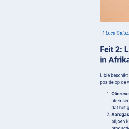
I, Luca Galuz
Feit 2: 
in Afrik
Libië beschikt
positie op de 
Olierese
olierese
dat het 
Aardgas
biljoen 
producti