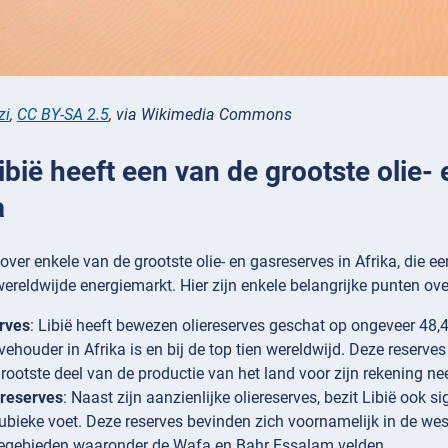
zi
,
CC BY-SA 2.5
, via Wikimedia Commons
Libië heeft een van de grootste olie-
a
 over enkele van de grootste olie- en gasreserves in Afrika, die e
wereldwijde energiemarkt. Hier zijn enkele belangrijke punten over
rves
: Libië heeft bewezen oliereserves geschat op ongeveer 48,4
rvehouder in Afrika is en bij de top tien wereldwijd. Deze reserve
grootste deel van de productie van het land voor zijn rekening ne
reserves
: Naast zijn aanzienlijke oliereserves, bezit Libië ook 
kubieke voet. Deze reserves bevinden zich voornamelijk in de west
egebieden waaronder de Wafa en Bahr Essalam velden.