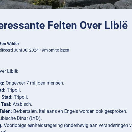
eressante Feiten Over Libië
Ben Wilder
liceerd Juni 30, 2024 • 9m om te lezen
ver Libië:
g:
Ongeveer 7 miljoen mensen.
ad:
Tripoli.
 Stad:
Tripoli.
 Taal:
Arabisch.
Talen:
Berbertalen, Italiaans en Engels worden ook gesproken.
ibische Dinar (LYD).
g:
Voorlopige eenheidsregering (onderhevig aan veranderingen v