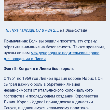
Я, Лука Галуцци
,
CC BY-SA 2.5
, на Викискладе
Примечание
: Если вы решили посетить эту страну,
обратите внимание на безопасность. Также проверьте,
нужны ли вам
международные водительские права
для вождения в Ливии
.
Факт 8: Когда-то в Ливии был король
С 1951 по 1969 год Ливией правил король Идрис I. Он
сыграл важную роль в обретении Ливией
независимости от итальянского колониального
господства и последующем создании Королевства
Ливия. Король Идрис I принадлежал к династии
Сенуси, выдающемуся исламскому политико-