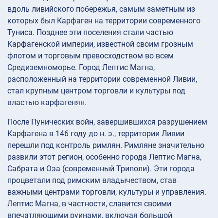
вдоль ливийского побережья, самым заметным из
которых был Карфаген на территории современного
Туниса. Позднее эти поселения стали частью
Карфагенской империи, известной своим грозным
флотом и торговым превосходством во всем
Средиземноморье. Город Лептис Магна,
расположенный на территории современной Ливии,
стал крупным центром торговли и культуры под
властью карфагенян.
После Пунических войн, завершившихся разрушением
Карфагена в 146 году до н. э., территории Ливии
перешли под контроль римлян. Римляне значительно
развили этот регион, особенно города Лептис Магна,
Сабрата и Оэа (современный Триполи). Эти города
процветали под римским владычеством, став
важными центрами торговли, культуры и управления.
Лептис Магна, в частности, славится своими
впечатляющими руинами, включая большой