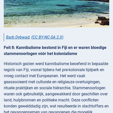
Barb Dybwad
,
(CC BY-NC-SA 2.0)
Feit 8: Kannibalisme bestond in Fiji en er waren bloedige
stammenoorlogen vóór het kolonialisme
Historisch gezien werd kannibalisme beoefend in bepaalde
regio’s van Fiji, vooral tijdens het pre-koloniale tijdperk en
vroeg contact met Europeanen. Het werd vaak
geassocieerd met culturele en religieuze overtuigingen,
rituele praktijken en sociale hiërarchie. Stammenoorlogen
waren ook gebruikelijk, aangewakkerd door geschillen over
land, hulpbronnen en politieke macht. Deze conflicten
konden gewelddadig zijn, wat resulteerde in slachtoffers en
het gevangennemen van gevangenen die mogelijk