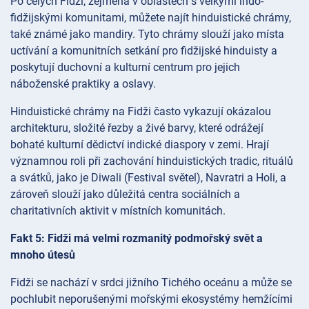
Po celých Fidži, zejména v oblastech s velkými indo-
fidžijskými komunitami, můžete najít hinduistické chrámy,
také známé jako mandiry. Tyto chrámy slouží jako místa
uctívání a komunitních setkání pro fidžijské hinduisty a
poskytují duchovní a kulturní centrum pro jejich
náboženské praktiky a oslavy.
Hinduistické chrámy na Fidži často vykazují okázalou
architekturu, složité řezby a živé barvy, které odrážejí
bohaté kulturní dědictví indické diaspory v zemi. Hrají
významnou roli při zachování hinduistických tradic, rituálů
a svátků, jako je Diwali (Festival světel), Navratri a Holi, a
zároveň slouží jako důležitá centra sociálních a
charitativních aktivit v místních komunitách.
Fakt 5: Fidži má velmi rozmanitý podmořský svět a
mnoho útesů
Fidži se nachází v srdci jižního Tichého oceánu a může se
pochlubit neporušenými mořskými ekosystémy hemžícími