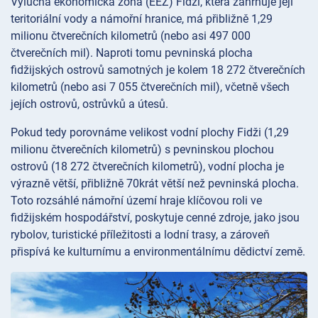
Výlučná ekonomická zóna (EEZ) Fidži, která zahrnuje její
teritoriální vody a námořní hranice, má přibližně 1,29
milionu čtverečních kilometrů (nebo asi 497 000
čtverečních mil). Naproti tomu pevninská plocha
fidžijských ostrovů samotných je kolem 18 272 čtverečních
kilometrů (nebo asi 7 055 čtverečních mil), včetně všech
jejích ostrovů, ostrůvků a útesů.
Pokud tedy porovnáme velikost vodní plochy Fidži (1,29
milionu čtverečních kilometrů) s pevninskou plochou
ostrovů (18 272 čtverečních kilometrů), vodní plocha je
výrazně větší, přibližně 70krát větší než pevninská plocha.
Toto rozsáhlé námořní území hraje klíčovou roli ve
fidžijském hospodářství, poskytuje cenné zdroje, jako jsou
rybolov, turistické příležitosti a lodní trasy, a zároveň
přispívá ke kulturnímu a environmentálnímu dědictví země.