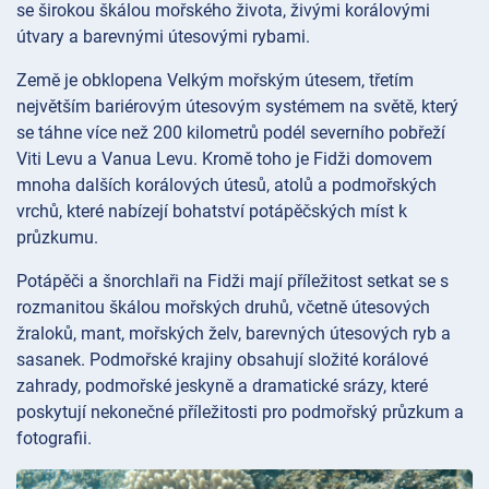
se širokou škálou mořského života, živými korálovými
útvary a barevnými útesovými rybami.
Země je obklopena Velkým mořským útesem, třetím
největším bariérovým útesovým systémem na světě, který
se táhne více než 200 kilometrů podél severního pobřeží
Viti Levu a Vanua Levu. Kromě toho je Fidži domovem
mnoha dalších korálových útesů, atolů a podmořských
vrchů, které nabízejí bohatství potápěčských míst k
průzkumu.
Potápěči a šnorchlaři na Fidži mají příležitost setkat se s
rozmanitou škálou mořských druhů, včetně útesových
žraloků, mant, mořských želv, barevných útesových ryb a
sasanek. Podmořské krajiny obsahují složité korálové
zahrady, podmořské jeskyně a dramatické srázy, které
poskytují nekonečné příležitosti pro podmořský průzkum a
fotografii.