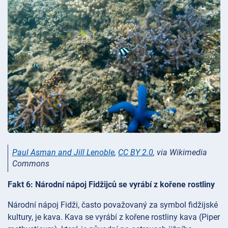
Paul Asman and Jill Lenoble
,
CC BY 2.0
, via Wikimedia
Commons
Fakt 6: Národní nápoj Fidžijců se vyrábí z kořene rostliny
Národní nápoj Fidži, často považovaný za symbol fidžijské
kultury, je kava. Kava se vyrábí z kořene rostliny kava (Piper