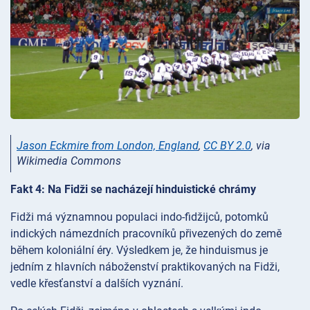
Jason Eckmire from London, England
,
CC BY 2.0
, via
Wikimedia Commons
Fakt 4: Na Fidži se nacházejí hinduistické chrámy
Fidži má významnou populaci indo-fidžijců, potomků
indických námezdních pracovníků přivezených do země
během koloniální éry. Výsledkem je, že hinduismus je
jedním z hlavních náboženství praktikovaných na Fidži,
vedle křesťanství a dalších vyznání.