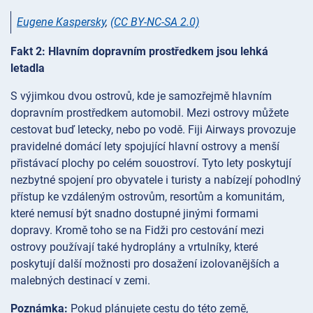
Eugene Kaspersky
,
(CC BY-NC-SA 2.0)
Fakt 2: Hlavním dopravním prostředkem jsou lehká
letadla
S výjimkou dvou ostrovů, kde je samozřejmě hlavním
dopravním prostředkem automobil. Mezi ostrovy můžete
cestovat buď letecky, nebo po vodě. Fiji Airways provozuje
pravidelné domácí lety spojující hlavní ostrovy a menší
přistávací plochy po celém souostroví. Tyto lety poskytují
nezbytné spojení pro obyvatele i turisty a nabízejí pohodlný
přístup ke vzdáleným ostrovům, resortům a komunitám,
které nemusí být snadno dostupné jinými formami
dopravy. Kromě toho se na Fidži pro cestování mezi
ostrovy používají také hydroplány a vrtulníky, které
poskytují další možnosti pro dosažení izolovanějších a
malebných destinací v zemi.
Poznámka:
Pokud plánujete cestu do této země,