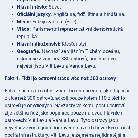
Hlavní město:
Suva.
Oficiální jazyky:
Angličtina, fidžijština a hindština.
Měna:
Fidžijský dolar (FJD).
Vláda:
Parlamentní reprezentativní demokratická
republika.
Hlavní náboženství:
Křesťanství.
Geografie:
Nachází se v jižním Tichém oceánu,
skládá se z více než 330 ostrovů, přičemž dva
největší jsou Viti Levu a Vanua Levu.
Fakt 1: Fidži je ostrovní stát s více než 300 ostrovy
Fidži je ostrovní stát v jižním Tichém oceánu, skládající se
z více než 300 ostrovů, ačkoli pouze kolem 110 z těchto
ostrovů je obydlených. Navzdory velkému počtu ostrovů
žije většina fidžijské populace pouze na dvou hlavních
ostrovech: Viti Levu a Vanua Levu. Tyto ostrovy jsou
největší v zemi a jsou domovem hlavních fidžijských měst,
obcí a infrastruktury. Viti Levu je zejména nejlidnatější a