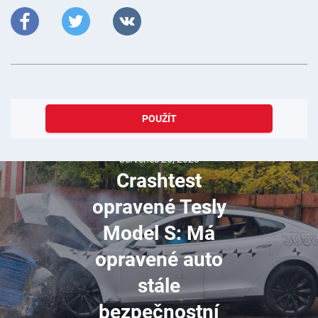
POUŽÍT
Červenec 26, 2023
Crashtest
opravené Tesly
Model S: Má
opravené auto
stále
bezpečnostní