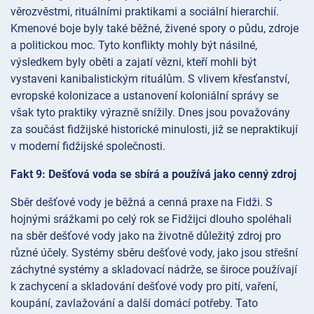
věrozvěstmi, rituálními praktikami a sociální hierarchií.
Kmenové boje byly také běžné, živené spory o půdu, zdroje
a politickou moc. Tyto konflikty mohly být násilné,
výsledkem byly oběti a zajatí vězni, kteří mohli být
vystaveni kanibalistickým rituálům. S vlivem křesťanství,
evropské kolonizace a ustanovení koloniální správy se
však tyto praktiky výrazně snížily. Dnes jsou považovány
za součást fidžijské historické minulosti, již se nepraktikují
v moderní fidžijské společnosti.
Fakt 9: Dešťová voda se sbírá a používá jako cenný zdroj
Sběr dešťové vody je běžná a cenná praxe na Fidži. S
hojnými srážkami po celý rok se Fidžijci dlouho spoléhali
na sběr dešťové vody jako na životně důležitý zdroj pro
různé účely. Systémy sběru dešťové vody, jako jsou střešní
záchytné systémy a skladovací nádrže, se široce používají
k zachycení a skladování dešťové vody pro pití, vaření,
koupání, zavlažování a další domácí potřeby. Tato