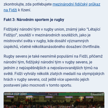
zkontrolujte, zda potřebujete
mezinárodní řidičský průkaz
na Fidži
k řízení.
Fakt 3: Národním sportem je rugby
Fidžijský národní tým v rugby union, známý jako “Létající
Fidžijci”, soutěží v mezinárodních soutěžích, jako je
mistrovství světa v rugby, kde dosáhl významných
úspěchů, včetně několikanásobného dosažení čtvrtfinále.
Rugby sevens je také nesmírně populární na Fidži, přičemž
národní tým, fidžijský národní tým v rugby sevens, je
jedním z nejúspěšnějších a nejoslavovanějších týmů na
světě. Fidži vyhrály několik zlatých medailí na olympijských
hrách v rugby sevens, což ještě více upevnilo jejich
postavení jako mocnosti v tomto sportu.