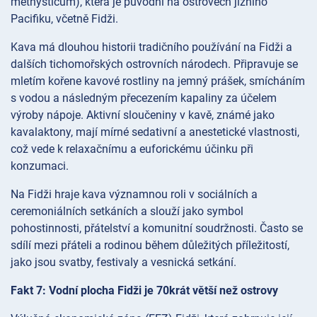
methysticum), která je původní na ostrovech jižního
Pacifiku, včetně Fidži.
Kava má dlouhou historii tradičního používání na Fidži a
dalších tichomořských ostrovních národech. Připravuje se
mletím kořene kavové rostliny na jemný prášek, smícháním
s vodou a následným přecezením kapaliny za účelem
výroby nápoje. Aktivní sloučeniny v kavě, známé jako
kavalaktony, mají mírné sedativní a anestetické vlastnosti,
což vede k relaxačnímu a euforickému účinku při
konzumaci.
Na Fidži hraje kava významnou roli v sociálních a
ceremoniálních setkáních a slouží jako symbol
pohostinnosti, přátelství a komunitní soudržnosti. Často se
sdílí mezi přáteli a rodinou během důležitých příležitostí,
jako jsou svatby, festivaly a vesnická setkání.
Fakt 7: Vodní plocha Fidži je 70krát větší než ostrovy