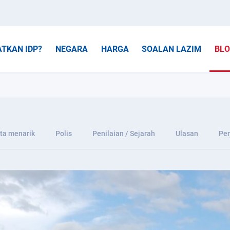
TKAN IDP?
NEGARA
HARGA
SOALAN LAZIM
BL
ta menarik
Polis
Penilaian / Sejarah
Ulasan
Per