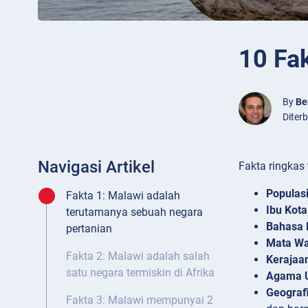
10 Fa
By
Be
Diter
Navigasi Artikel
Fakta ringkas
Populas
Fakta 1: Malawi adalah
Ibu Kota
terutamanya sebuah negara
Bahasa 
pertanian
Mata W
Fakta 2: Malawi adalah salah
Kerajaa
satu negara termiskin di Afrika
Agama 
Geograf
Fakta 3: Malawi mempunyai 2