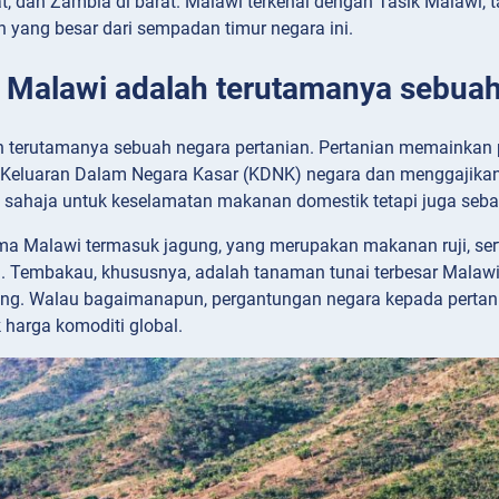
t, dan Zambia di barat. Malawi terkenal dengan Tasik Malawi, t
 yang besar dari sempadan timur negara ini.
: Malawi adalah terutamanya sebuah
 terutamanya sebuah negara pertanian. Pertanian memainkan
Keluaran Dalam Negara Kasar (KDNK) negara dan menggajikan ki
 sahaja untuk keselamatan makanan domestik tetapi juga seba
 Malawi termasuk jagung, yang merupakan makanan ruji, sert
a. Tembakau, khususnya, adalah tanaman tunai terbesar Mala
ing. Walau bagaimanapun, pergantungan negara kepada pertan
 harga komoditi global.