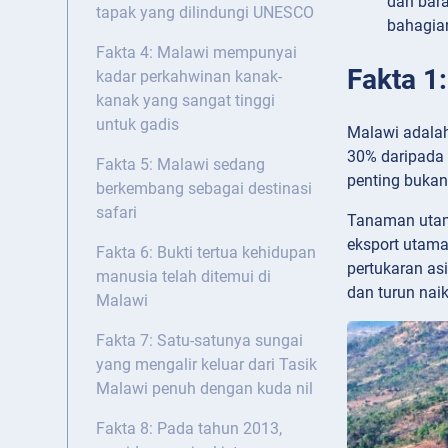
dan bara
tapak yang dilindungi UNESCO
bahagian
Fakta 4: Malawi mempunyai
Fakta 1
kadar perkahwinan kanak-
kanak yang sangat tinggi
untuk gadis
Malawi adalah
30% daripada 
Fakta 5: Malawi sedang
penting bukan
berkembang sebagai destinasi
safari
Tanaman utama
eksport utam
Fakta 6: Bukti tertua kehidupan
pertukaran as
manusia telah ditemui di
dan turun naik
Malawi
Fakta 7: Satu-satunya sungai
yang mengalir keluar dari Tasik
Malawi penuh dengan kuda nil
Fakta 8: Pada tahun 2013,