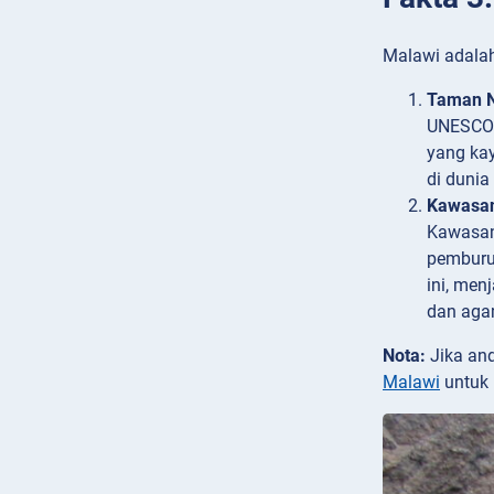
Malawi adalah
Taman N
UNESCO p
yang kay
di dunia
Kawasan
Kawasan
pemburu
ini, men
dan agam
Nota:
Jika an
Malawi
untuk