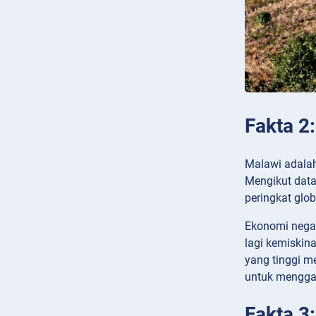
Fakta 2:
Malawi adalah
Mengikut data
peringkat glo
Ekonomi negar
lagi kemiskina
yang tinggi m
untuk menggal
Fakta 3