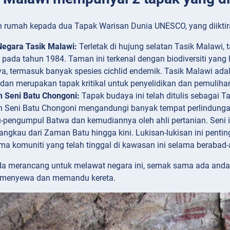
 rumah kepada dua Tapak Warisan Dunia UNESCO, yang diiktira
egara Tasik Malawi:
Terletak di hujung selatan Tasik Malawi, 
ada tahun 1984. Taman ini terkenal dengan biodiversiti yang l
a, termasuk banyak spesies cichlid endemik. Tasik Malawi adal
 dan merupakan tapak kritikal untuk penyelidikan dan pemuliha
 Seni Batu Chongoni:
Tapak budaya ini telah ditulis sebagai
 Seni Batu Chongoni mengandungi banyak tempat perlindungan 
-pengumpul Batwa dan kemudiannya oleh ahli pertanian. Seni 
jangkau dari Zaman Batu hingga kini. Lukisan-lukisan ini penti
a komuniti yang telah tinggal di kawasan ini selama berabad-
da merancang untuk melawat negara ini, semak sama ada an
 menyewa dan memandu kereta.