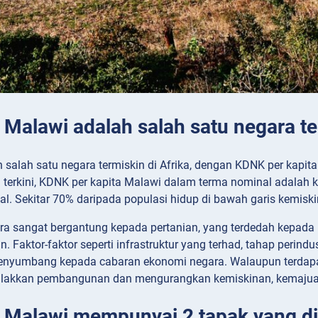
 Malawi adalah salah satu negara te
 salah satu negara termiskin di Afrika, dengan KDNK per kapit
 terkini, KDNK per kapita Malawi dalam terma nominal adalah k
bal. Sekitar 70% daripada populasi hidup di bawah garis kemisk
a sangat bergantung kepada pertanian, yang terdedah kepada
n. Faktor-faktor seperti infrastruktur yang terhad, tahap perin
enyumbang kepada cabaran ekonomi negara. Walaupun terdapat
akkan pembangunan dan mengurangkan kemiskinan, kemajuan te
: Malawi mempunyai 2 tapak yang d