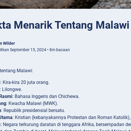
kta Menarik Tentang Malawi
n Wilder
bitkan September 15, 2024 • 8m bacaan
 tentang Malawi:
i
: Kira-kira 20 juta orang.
: Lilongwe.
Rasmi
: Bahasa Inggeris dan Chichewa.
ang
: Kwacha Malawi (MWK).
n
: Republik presidensial bersatu.
Utama
: Kristian (kebanyakannya Protestan dan Roman Katolik),
i
: Negara terkurung daratan di tenggara Afrika, bersempadan de