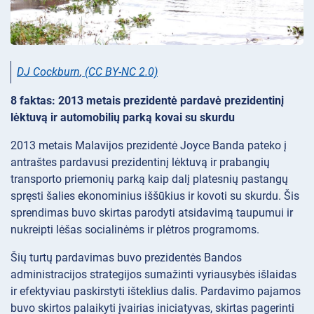
DJ Cockburn
,
(CC BY-NC 2.0)
8 faktas: 2013 metais prezidentė pardavė prezidentinį
lėktuvą ir automobilių parką kovai su skurdu
2013 metais Malavijos prezidentė Joyce Banda pateko į
antraštes pardavusi prezidentinį lėktuvą ir prabangių
transporto priemonių parką kaip dalį platesnių pastangų
spręsti šalies ekonominius iššūkius ir kovoti su skurdu. Šis
sprendimas buvo skirtas parodyti atsidavimą taupumui ir
nukreipti lėšas socialinėms ir plėtros programoms.
Šių turtų pardavimas buvo prezidentės Bandos
administracijos strategijos sumažinti vyriausybės išlaidas
ir efektyviau paskirstyti išteklius dalis. Pardavimo pajamos
buvo skirtos palaikyti įvairias iniciatyvas, skirtas pagerinti