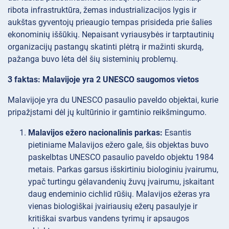
ribota infrastruktūra, žemas industrializacijos lygis ir
aukštas gyventojų prieaugio tempas prisideda prie šalies
ekonominių iššūkių. Nepaisant vyriausybės ir tarptautinių
organizacijų pastangų skatinti plėtrą ir mažinti skurdą,
pažanga buvo lėta dėl šių sisteminių problemų.
3 faktas: Malavijoje yra 2 UNESCO saugomos vietos
Malavijoje yra du UNESCO pasaulio paveldo objektai, kurie
pripažįstami dėl jų kultūrinio ir gamtinio reikšmingumo.
Malavijos ežero nacionalinis parkas:
Esantis
pietiniame Malavijos ežero gale, šis objektas buvo
paskelbtas UNESCO pasaulio paveldo objektu 1984
metais. Parkas garsus išskirtiniu biologiniu įvairumu,
ypač turtingu gėlavandenių žuvų įvairumu, įskaitant
daug endeminio cichlid rūšių. Malavijos ežeras yra
vienas biologiškai įvairiausių ežerų pasaulyje ir
kritiškai svarbus vandens tyrimų ir apsaugos