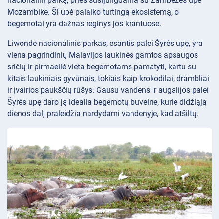
nacionalinį parką, prieš susijungdama su Zambezės upe
Mozambike. Ši upė palaiko turtingą ekosistemą, o
begemotai yra dažnas reginys jos krantuose.
Liwonde nacionalinis parkas, esantis palei Šyrės upę, yra
viena pagrindinių Malavijos laukinės gamtos apsaugos
sričių ir pirmaeilė vieta begemotams pamatyti, kartu su
kitais laukiniais gyvūnais, tokiais kaip krokodilai, drambliai
ir įvairios paukščių rūšys. Gausu vandens ir augalijos palei
Šyrės upę daro ją idealia begemotų buveine, kurie didžiąją
dienos dalį praleidžia nardydami vandenyje, kad atšiltų.