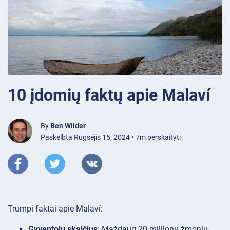
10 įdomių faktų apie Malaví
By
Ben Wilder
Paskelbta Rugsėjis 15, 2024 • 7m perskaityti
Trumpi faktai apie Malaví:
Gyventojų skaičius
: Maždaug 20 milijonų žmonių.