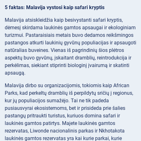
5 faktas: Malavija vystosi kaip safari kryptis
Malavija atsiskleidžia kaip besivystanti safari kryptis,
dėmesį skirdama laukinės gamtos apsaugai ir ekologiniam
turizmui. Pastaraisiais metais buvo dedamos reikšmingos
pastangos atkurti laukinių gyvūnų populiacijas ir apsaugoti
natūralias buveines. Vienas iš pagrindinių šios plėtros
aspektų buvo gyvūnų, įskaitant dramblių, reintrodukcija ir
perkėlimas, siekiant stiprinti biologinį įvairumą ir skatinti
apsaugą.
Malavija dirbo su organizacijomis, tokiomis kaip African
Parks, kad perkeltų dramblių iš perpildytų sričių į regionus,
kur jų populiacijos sumažėjo. Tai ne tik padeda
pusiausvyrai ekosistemoms, bet ir prisideda prie šalies
pastangų pritraukti turistus, kuriuos domina safari ir
laukinės gamtos patirtys. Majete laukinės gamtos
rezervatas, Liwonde nacionalinis parkas ir Nkhotakota
laukinės gamtos rezervatas yra kai kurie parkai, kurie