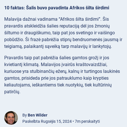
10 faktas: Šalis buvo pavadinta Afrikos šilta širdimi
Malavija dažnai vadinama “Afrikos šilta širdimi”. Šis
pravardis atskleidžia šalies reputaciją dėl jos žmonių
šiltumo ir draugiškumo, taip pat jos svetingo ir vaišingo
pobūdžio. Ši frazė pabrėžia stiprų bendruomenės jausmą ir
teigiamą, palaikantį sąveiką tarp malavijų ir lankytojų.
Pravardis taip pat pabrėžia šalies gamtos grožį ir jos
kvietiantį klimatą. Malavijos įvairūs kraštovaizdžiai,
kuriuose yra stulbinančių ežerų, kalnų ir turtingos laukinės
gamtos, prisideda prie jos patrauklumo kaip krypties
keliautojams, ieškantiems tiek nuotykių, tiek kultūrinių
patirčių.
By
Ben Wilder
Paskelbta Rugsėjis 15, 2024 • 7m perskaityti