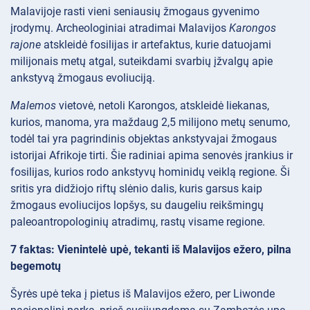
Malavijoje rasti vieni seniausių žmogaus gyvenimo
įrodymų. Archeologiniai atradimai Malavijos
Karongos
rajone
atskleidė fosilijas ir artefaktus, kurie datuojami
milijonais metų atgal, suteikdami svarbių įžvalgų apie
ankstyvą žmogaus evoliuciją.
Malemos
vietovė, netoli Karongos, atskleidė liekanas,
kurios, manoma, yra maždaug 2,5 milijono metų senumo,
todėl tai yra pagrindinis objektas ankstyvajai žmogaus
istorijai Afrikoje tirti. Šie radiniai apima senovės įrankius ir
fosilijas, kurios rodo ankstyvų hominidų veiklą regione. Ši
sritis yra didžiojo riftų slėnio dalis, kuris garsus kaip
žmogaus evoliucijos lopšys, su daugeliu reikšmingų
paleoantropologinių atradimų, rastų visame regione.
7 faktas: Vienintelė upė, tekanti iš Malavijos ežero, pilna
begemotų
Šyrės upė teka į pietus iš Malavijos ežero, per Liwonde