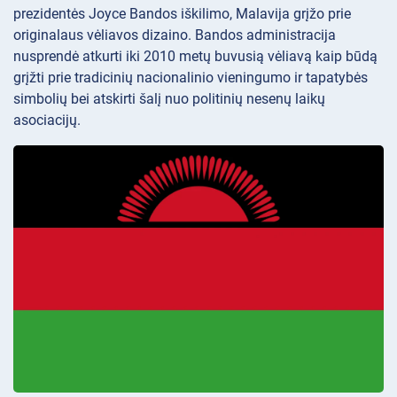
prezidentės Joyce Bandos iškilimo, Malavija grįžo prie
originalaus vėliavos dizaino. Bandos administracija
nusprendė atkurti iki 2010 metų buvusią vėliavą kaip būdą
grįžti prie tradicinių nacionalinio vieningumo ir tapatybės
simbolių bei atskirti šalį nuo politinių nesenų laikų
asociacijų.