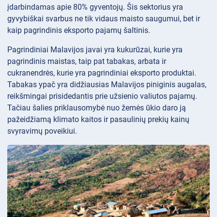
įdarbindamas apie 80% gyventojų. Šis sektorius yra
gyvybiškai svarbus ne tik vidaus maisto saugumui, bet ir
kaip pagrindinis eksporto pajamų šaltinis.
Pagrindiniai Malavijos javai yra kukurūzai, kurie yra
pagrindinis maistas, taip pat tabakas, arbata ir
cukranendrės, kurie yra pagrindiniai eksporto produktai.
Tabakas ypač yra didžiausias Malavijos piniginis augalas,
reikšmingai prisidedantis prie užsienio valiutos pajamų.
Tačiau šalies priklausomybė nuo žemės ūkio daro ją
pažeidžiamą klimato kaitos ir pasaulinių prekių kainų
svyravimų poveikiui.