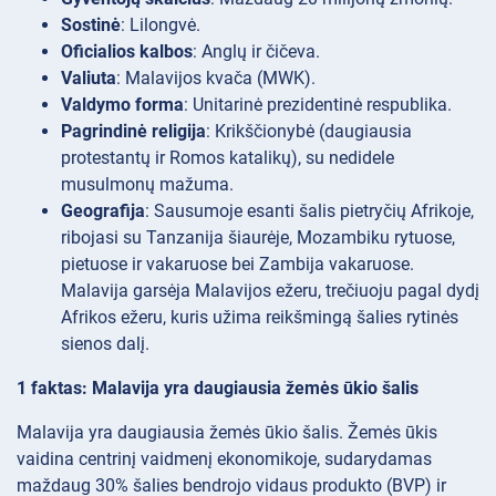
Sostinė
: Lilongvė.
Oficialios kalbos
: Anglų ir čičeva.
Valiuta
: Malavijos kvača (MWK).
Valdymo forma
: Unitarinė prezidentinė respublika.
Pagrindinė religija
: Krikščionybė (daugiausia
protestantų ir Romos katalikų), su nedidele
musulmonų mažuma.
Geografija
: Sausumoje esanti šalis pietryčių Afrikoje,
ribojasi su Tanzanija šiaurėje, Mozambiku rytuose,
pietuose ir vakaruose bei Zambija vakaruose.
Malavija garsėja Malavijos ežeru, trečiuoju pagal dydį
Afrikos ežeru, kuris užima reikšmingą šalies rytinės
sienos dalį.
1 faktas: Malavija yra daugiausia žemės ūkio šalis
Malavija yra daugiausia žemės ūkio šalis. Žemės ūkis
vaidina centrinį vaidmenį ekonomikoje, sudarydamas
maždaug 30% šalies bendrojo vidaus produkto (BVP) ir