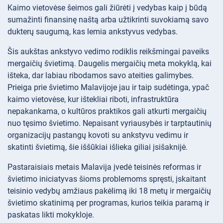
Kaimo vietovėse šeimos gali žiūrėti į vedybas kaip į būdą
sumažinti finansinę naštą arba užtikrinti suvokiamą savo
dukterų saugumą, kas lemia ankstyvus vedybas.
Šis aukštas ankstyvo vedimo rodiklis reikšmingai paveiks
mergaičių švietimą. Daugelis mergaičių meta mokyklą, kai
išteka, dar labiau ribodamos savo ateities galimybes.
Prieiga prie švietimo Malavijoje jau ir taip sudėtinga, ypač
kaimo vietovėse, kur ištekliai riboti, infrastruktūra
nepakankama, o kultūros praktikos gali atkurti mergaičių
nuo tęsimo švietimo. Nepaisant vyriausybės ir tarptautinių
organizacijų pastangų kovoti su ankstyvu vedimu ir
skatinti švietimą, šie iššūkiai išlieka giliai įsišaknijė.
Pastaraisiais metais Malavija įvedė teisinės reformas ir
švietimo iniciatyvas šioms problemoms spręsti, įskaitant
teisinio vedybų amžiaus pakėlimą iki 18 metų ir mergaičių
švietimo skatinimą per programas, kurios teikia paramą ir
paskatas likti mokykloje.