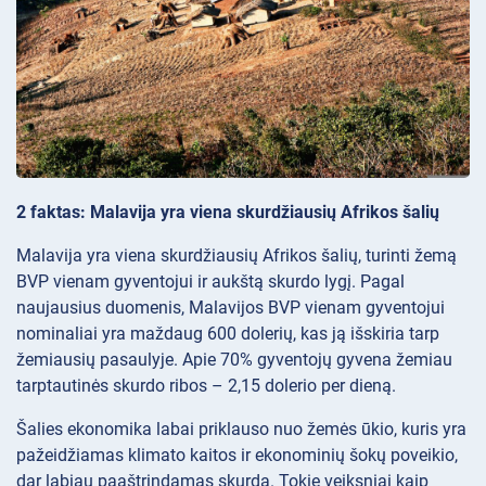
2 faktas: Malavija yra viena skurdžiausių Afrikos šalių
Malavija yra viena skurdžiausių Afrikos šalių, turinti žemą
BVP vienam gyventojui ir aukštą skurdo lygį. Pagal
naujausius duomenis, Malavijos BVP vienam gyventojui
nominaliai yra maždaug 600 dolerių, kas ją išskiria tarp
žemiausių pasaulyje. Apie 70% gyventojų gyvena žemiau
tarptautinės skurdo ribos – 2,15 dolerio per dieną.
Šalies ekonomika labai priklauso nuo žemės ūkio, kuris yra
pažeidžiamas klimato kaitos ir ekonominių šokų poveikio,
dar labiau paaštrindamas skurdą. Tokie veiksniai kaip