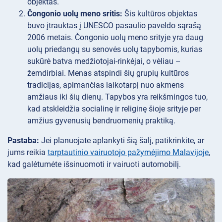
objektas.
Čongonio uolų meno sritis:
Šis kultūros objektas
buvo įtrauktas į UNESCO pasaulio paveldo sąrašą
2006 metais. Čongonio uolų meno srityje yra daug
uolų priedangų su senovės uolų tapybomis, kurias
sukūrė batva medžiotojai-rinkėjai, o vėliau –
žemdirbiai. Menas atspindi šių grupių kultūros
tradicijas, apimančias laikotarpį nuo akmens
amžiaus iki šių dienų. Tapybos yra reikšmingos tuo,
kad atskleidžia socialinę ir religinę šioje srityje per
amžius gyvenusių bendruomenių praktiką.
Pastaba:
Jei planuojate aplankyti šią šalį, patikrinkite, ar
jums reikia
tarptautinio vairuotojo pažymėjimo Malavijoje
,
kad galėtumėte išsinuomoti ir vairuoti automobilį.