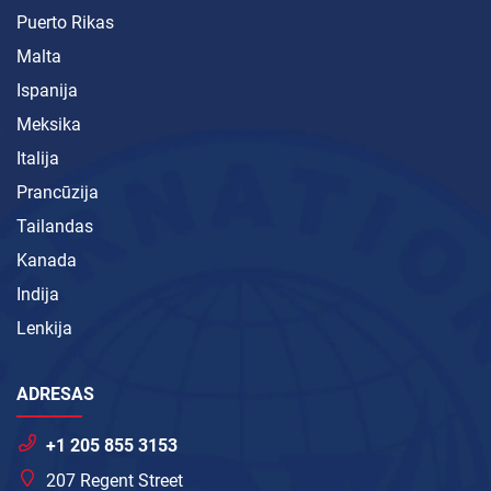
Puerto Rikas
Malta
Ispanija
Meksika
Italija
Prancūzija
Tailandas
Kanada
Indija
Lenkija
ADRESAS
+1 205 855 3153
207 Regent Street