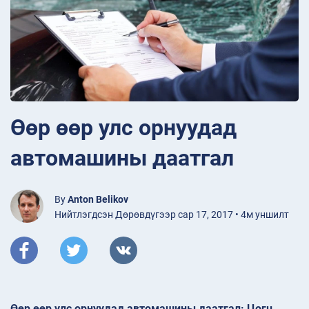
Өөр өөр улс орнуудад
автомашины даатгал
By
Anton Belikov
Нийтлэгдсэн Дөрөвдүгээр сар 17, 2017 • 4м уншилт
Өөр өөр улс орнуудад автомашины даатгал: Цогц