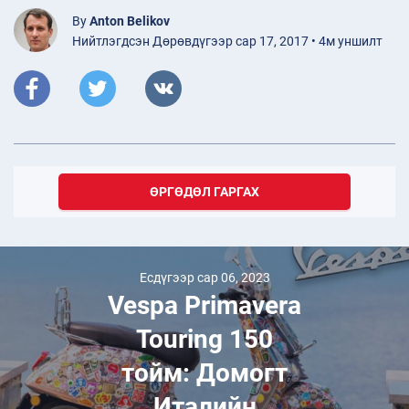
By
Anton Belikov
Нийтлэгдсэн Дөрөвдүгээр сар 17, 2017 • 4м уншилт
ӨРГӨДӨЛ ГАРГАХ
Есдүгээр сар 06, 2023
Vespa Primavera
Touring 150
тойм: Домогт
Италийн