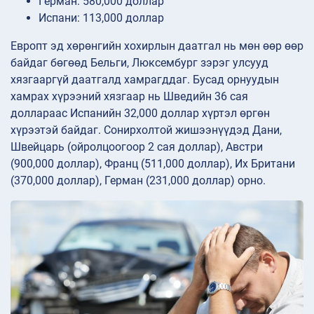
Герман: 580,000 доллар
Испани: 113,000 доллар
Европт эд хөрөнгийн хохирлын даатгал нь мөн өөр өөр
байдаг бөгөөд Бельги, Люксембург зэрэг улсууд
хязгааргүй даатгалд хамрагддаг. Бусад орнуудын
хамрах хүрээний хязгаар нь Шведийн 36 сая
доллараас Испанийн 32,000 доллар хүртэл өргөн
хүрээтэй байдаг. Сонирхолтой жишээнүүдэд Дани,
Швейцарь (ойролцоогоор 2 сая доллар), Австри
(900,000 доллар), Франц (511,000 доллар), Их Британи
(370,000 доллар), Герман (231,000 доллар) орно.