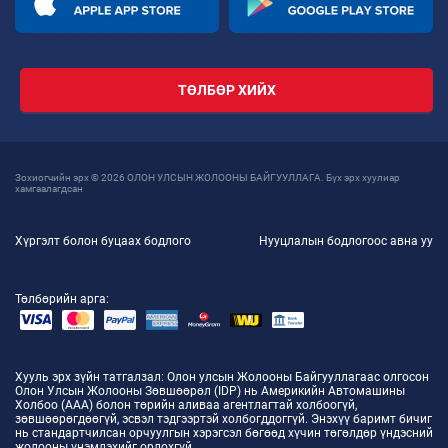
ТӨЛБӨР ХИЙХ
Зохиогчийн эрх © 2026 ОЛОН УЛСЫН ЖОЛООНЫ БАЙГУУЛЛАГА. Бүх эрх хуулиар
хамгаалагдсан
Хүргэлт болон буцаах бодлого
Нууцлалын бодлогоос авна уу
Төлбөрийн арга:
Хууль эрх зүйн татгалзал
: Олон улсын Жолооны Байгууллагаас олгосон
Олон Улсын Жолооны Зөвшөөрөл (IDP) нь Америкийн Автомашины
Холбоо (AAA) болон төрийн аливаа агентлагтай холбоогүй,
зөвшөөрөгдөөгүй, эсвэл тэдгээртэй холбогддоггүй. Энэхүү баримт бичиг
нь стандартчилсан орчуулгын хэрэгсэл бөгөөд хүчин төгөлдөр үндэсний
жолооны үнэмлэхийг орлохгүй.