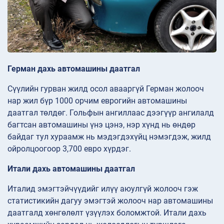
Герман дахь автомашины даатгал
Сүүлийн гурван жилд осол авааргүй Герман жолооч
нар жил бүр 1000 орчим еврогийн автомашины
даатгал төлдөг. Гольфын ангиллаас дээгүүр ангилалд
багтсан автомашины үнэ цэнэ, нэр хүнд нь өндөр
байдаг тул хураамж нь мэдэгдэхүйц нэмэгдэж, жилд
ойролцоогоор 3,700 евро хүрдэг.
Итали дахь автомашины даатгал
Италид эмэгтэйчүүдийг илүү аюулгүй жолооч гэж
статистикийн дагуу эмэгтэй жолооч нар автомашины
даатгалд хөнгөлөлт үзүүлэх боломжтой. Итали дахь