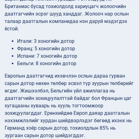
Британиас бусад тохиолдолд хариуцагч жолоочийн
даатгагчийн эсрэг шууд ханддаг. Жолооч нар ослын
талаар даатгалын компанидаа нэн даруй мэдэгдэх
ёстой.
Итали: 3 хоногийн дотор
Франц: 5 хоногийн дотор
Испани: 7 хоногийн дотор
Бельги: 8 хоногийн дотор
Европын даатгагчид ихэвчлэн ослын дараа гурван
сарын дотор нөхөн төлбөр эсвэл түр зуурын төлбөрийг
өгдөг. Жишээлбэл, Бельгийн үйл ажиллагаа нь
даатгагчийн зохицуулалттай байдаг бол Францын цаг
хугацааны хуваарь нь хууль тогтоомжоор
зохицуулагддаг. Ерөнхийдөө Европ даяар даатгалын
нэхэмжлэлийг хурдан шийдвэрлэдэг бөгөөд ихэнх нь
Германд хоёр сарын дотор, тохиолдлын 85% нь
зургаан сарын дотор шийдэгддэг.