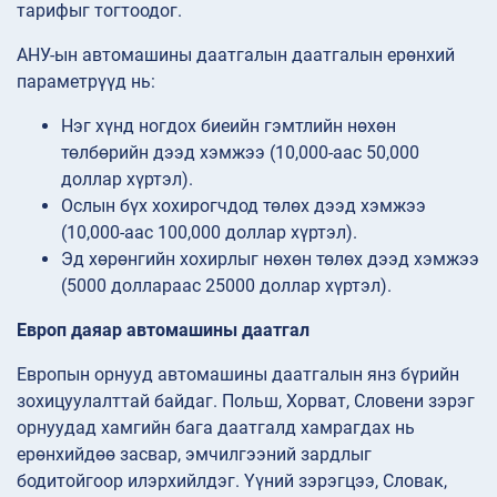
тарифыг тогтоодог.
АНУ-ын автомашины даатгалын даатгалын ерөнхий
параметрүүд нь:
Нэг хүнд ногдох биеийн гэмтлийн нөхөн
төлбөрийн дээд хэмжээ (10,000-аас 50,000
доллар хүртэл).
Ослын бүх хохирогчдод төлөх дээд хэмжээ
(10,000-аас 100,000 доллар хүртэл).
Эд хөрөнгийн хохирлыг нөхөн төлөх дээд хэмжээ
(5000 доллараас 25000 доллар хүртэл).
Европ даяар автомашины даатгал
Европын орнууд автомашины даатгалын янз бүрийн
зохицуулалттай байдаг. Польш, Хорват, Словени зэрэг
орнуудад хамгийн бага даатгалд хамрагдах нь
ерөнхийдөө засвар, эмчилгээний зардлыг
бодитойгоор илэрхийлдэг. Үүний зэрэгцээ, Словак,