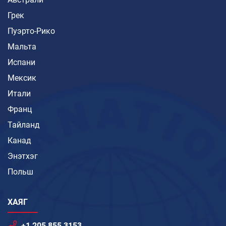
Грек
Пуэрто-Рико
Мальта
Испани
Мексик
Итали
Франц
Тайланд
Канад
Энэтхэг
Польш
ХАЯГ
+1 205 855 3153