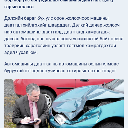
гарын авлага
Дэлхийн бараг бүх улс орон жолоочоос машины
даатгал хийлгэхийг шаарддаг. Дэлхий даяар жолооч
нар автомашины даатгалд даатгалд хамрагдаж
дассан бөгөөд энэ нь жолооны үнэмлэхтэй байх эсвэл
тээврийн хэрэгслийн үзлэгт тогтмол хамрагдахтай
адил чухал юм.
Автомашины даатгал нь автомашины ослын улмаас
буруутай этгээдээс учирсан хохирлыг нөхөн төлдөг.