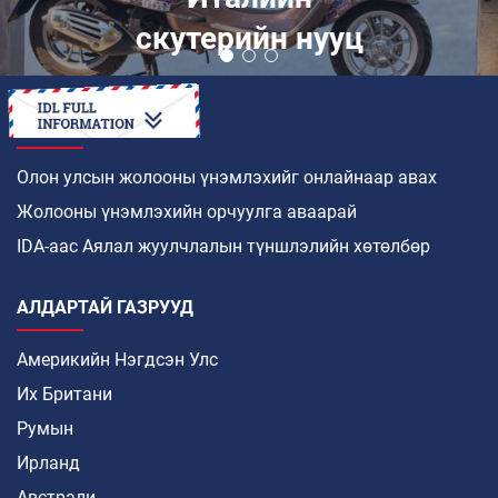
скутерийн нууц
ХЭРХЭН
Олон улсын жолооны үнэмлэхийг онлайнаар авах
Жолооны үнэмлэхийн орчуулга аваарай
IDA-аас Аялал жуулчлалын түншлэлийн хөтөлбөр
АЛДАРТАЙ ГАЗРУУД
Америкийн Нэгдсэн Улс
Их Британи
Румын
Ирланд
Австрали