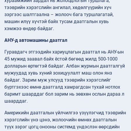
хураамжийн зардал нь жолоодлогын туршлага,
тээврийн хэрэгслийн ангилал, хөдөлгүүрийн хүч
зэргээс шалтгаална – жолооч бага туршлагатай,
машин илүү хүчтэй байх тусам даатгалын хувь
хэмжээ өндөр байдаг.
АНУ-д автомашины даатгал
Гуравдагч этгээдийн хариуцлагын даатгал нь АНУ-ын
45 мужид заавал байх ёстой бөгөөд жилд 500-1000
долларын өртөгтэй байдаг. Албан журмын даатгалгүй
мужуудад хувь хүний зохицуулалт маш олон янз
байдаг. Зарим муж улсууд тээврийн хэрэгслийг
бүртгэхээс өмнө даатгалд хамрагдсан тухай нотлох
баримт шаарддаг бол зарим нь зөвхөн ослын дараа л
шаарддаг.
Америкийн даатгалын үйлчилгээ үзүүлэгчид тээврийн
хэрэгслийн үнэ цэнэ, жолоочийн өмнөх даатгалын
түүх зэрэг цогц онооны системд үндэслэн өөрсдийн