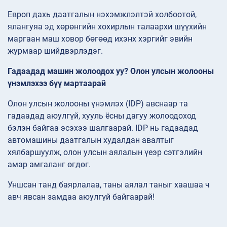
Европ дахь даатгалын нэхэмжлэлтэй холбоотой,
ялангуяа эд хөрөнгийн хохирлын талаархи шүүхийн
маргаан маш ховор бөгөөд ихэнх хэргийг эвийн
журмаар шийдвэрлэдэг.
Гадаадад машин жолоодох уу? Олон улсын жолооны
үнэмлэхээ бүү мартаарай
Олон улсын жолооны үнэмлэх (IDP) авснаар та
гадаадад аюулгүй, хууль ёсны дагуу жолоодоход
бэлэн байгаа эсэхээ шалгаарай. IDP нь гадаадад
автомашины даатгалын худалдан авалтыг
хялбаршуулж, олон улсын аялалын үеэр сэтгэлийн
амар амгаланг өгдөг.
Уншсан танд баярлалаа, таны аялал таныг хаашаа ч
авч явсан замдаа аюулгүй байгаарай!