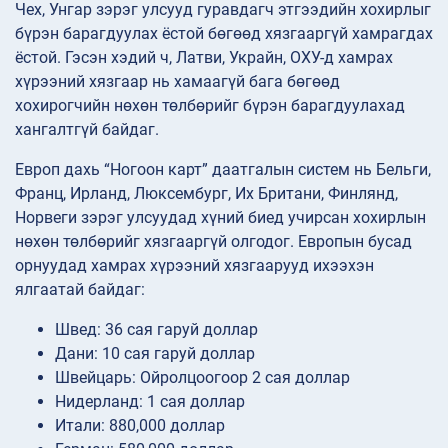
Чех, Унгар зэрэг улсууд гуравдагч этгээдийн хохирлыг
бүрэн барагдуулах ёстой бөгөөд хязгааргүй хамрагдах
ёстой. Гэсэн хэдий ч, Латви, Украйн, ОХУ-д хамрах
хүрээний хязгаар нь хамаагүй бага бөгөөд
хохирогчийн нөхөн төлбөрийг бүрэн барагдуулахад
хангалтгүй байдаг.
Европ дахь “Ногоон карт” даатгалын систем нь Бельги,
Франц, Ирланд, Люксембург, Их Британи, Финлянд,
Норвеги зэрэг улсуудад хүний биед учирсан хохирлын
нөхөн төлбөрийг хязгааргүй олгодог. Европын бусад
орнуудад хамрах хүрээний хязгаарууд ихээхэн
ялгаатай байдаг:
Швед: 36 сая гаруй доллар
Дани: 10 сая гаруй доллар
Швейцарь: Ойролцоогоор 2 сая доллар
Нидерланд: 1 сая доллар
Итали: 880,000 доллар