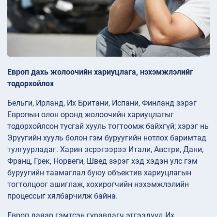
Европ дахь жолоочийн хариуцлага, нэхэмжлэлийг
тодорхойлох
Бельги, Ирланд, Их Британи, Испани, Финланд зэрэг
Европын олон оронд жолоочийн хариуцлагыг
тодорхойлсон тусгай хууль тогтоомж байхгүй; хэрэг нь
Эрүүгийн хууль болон гэм буруугийн нотлох баримтад
тулгуурладаг. Харин эсрэгээрээ Итали, Австри, Дани,
Франц, Грек, Норвеги, Швед зэрэг хэд хэдэн улс гэм
буруугийн таамаглал буюу объектив хариуцлагын
тогтолцоог ашиглаж, хохирогчийн нэхэмжлэлийн
процессыг хялбарчилж байна.
Европ даяар гэмтсэн гуравдагч этгээдүүд Их