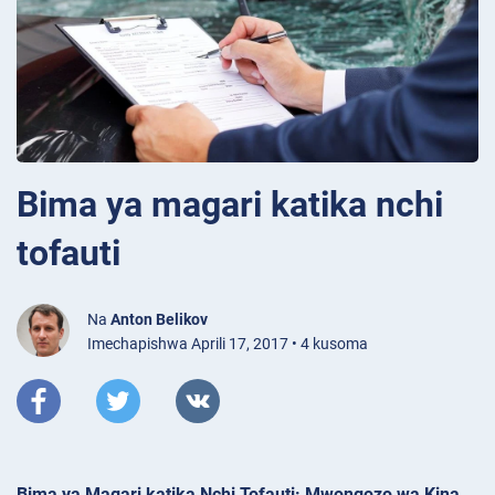
Bima ya magari katika nchi
tofauti
Na
Anton Belikov
Imechapishwa Aprili 17, 2017 • 4 kusoma
Bima ya Magari katika Nchi Tofauti: Mwongozo wa Kina