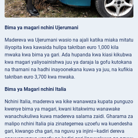
Bima ya magari nchini Ujerumani
Madereva wa Ujerumani wasio na ajali katika miaka mitatu
iliyopita kwa kawaida hulipa takriban euro 1,000 kila
mwaka kwa bima ya gari. Ada hupanda kwa kiasi kikubwa
kwa magari yaliyoainishwa juu ya daraja la gofu kutokana
na thamani na hadhi inayoonekana kuwa ya juu, na kufikia
takriban euro 3,700 kwa mwaka.
Bima ya Magari nchini Italia
Nchini Italia, madereva wa kike wanaweza kupata punguzo
kwenye bima ya magari, kwani kitakwimu wanawake
wanachukuliwa kuwa madereva salama zaidi. Gharama za
malipo nchini Italia pia zinategemea uzoefu wa kuendesha
gari, kiwango cha gari, na nguvu ya injini—kadiri dereva