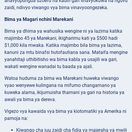
anavyopungua uzoefu na kadiri gari linavyokuwa na nguvu
zaidi, ndivyo viwango vya bima vinavyoongezeka.
Bima ya Magari nchini Marekani
Bima ya dhima ya wahusika wengine ni ya lazima katika
majimbo 45 ya Marekani, ikigharimu kati ya $500 hadi
$1,000 kila mwaka. Katika majimbo bila bima ya lazima,
kanuni za mtu binafsi hutofautiana sana. Mataifa mengine
yanahitaji uthibitisho wa bima kabla ya usajili wa gari,
wakati wengine wanadai tu baada ya ajali.
Watoa huduma za bima wa Marekani huweka viwango
vyao wenyewe kulingana na mifumo changamano ya
kuweka alama, ikijumuisha thamani ya gari na historia ya
awali ya bima ya dereva.
Vigezo vya kawaida vya bima ya kiotomatiki ya Amerika ni
pamoja na:
Kiwango cha juu zaidi cha fidia ya majeraha ya mwili