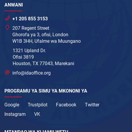
ANWANI
+1 205 855 3153
207 Regent Street
Ghorofa ya 3, ofisi, London
W1B 3HH, Ufalme wa Muungano
1321 Upland Dr.
Ofisi 3819
Houston, TX 77043, Marekani
info@idaoffice.org
PROGRAMU YA SIMU YA MKONONI YA
Google
Trustpilot
Facebook
Twitter
Instagram
VK