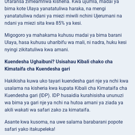
Ufaransa zimeamriwa kisheria. Kwa ujumla, madai ya
bima kote Ulaya yanatatuliwa haraka, na mengi
yanatatuliwa ndani ya miezi miwili nchini Ujerumani na
ndani ya miezi sita kwa 85% ya kesi.
Migogoro ya mahakama kuhusu madai ya bima barani
Ulaya, hasa kuhusu uharibifu wa mali, ni nadra, huku kesi
nyingi zikitatuliwa kwa amani.
Kuendesha Ughaibuni? Usisahau Kibali chako cha
Kimataifa cha Kuendesha gari
Hakikisha kuwa uko tayari kuendesha gari nje ya nchi kwa
usalama na kisheria kwa kupata Kibali cha Kimataifa cha
Kuendesha gari (IDP). IDP husaidia kurahisisha ununuzi
wa bima ya gari nje ya nchi na hutoa amani ya ziada ya
akili wakati wa safari zako za kimataifa.
Asante kwa kusoma, na uwe salama barabarani popote
safari yako itakupeleka!