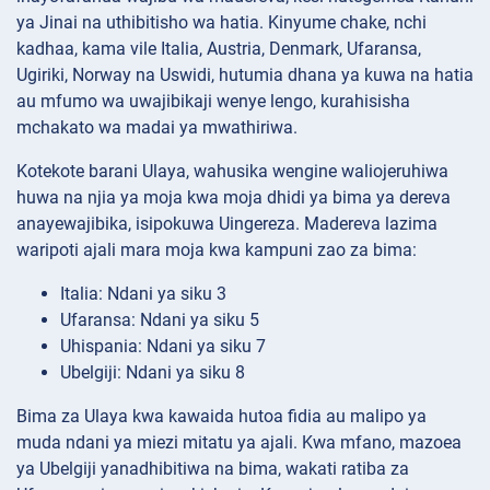
ya Jinai na uthibitisho wa hatia. Kinyume chake, nchi
kadhaa, kama vile Italia, Austria, Denmark, Ufaransa,
Ugiriki, Norway na Uswidi, hutumia dhana ya kuwa na hatia
au mfumo wa uwajibikaji wenye lengo, kurahisisha
mchakato wa madai ya mwathiriwa.
Kotekote barani Ulaya, wahusika wengine waliojeruhiwa
huwa na njia ya moja kwa moja dhidi ya bima ya dereva
anayewajibika, isipokuwa Uingereza. Madereva lazima
waripoti ajali mara moja kwa kampuni zao za bima:
Italia: Ndani ya siku 3
Ufaransa: Ndani ya siku 5
Uhispania: Ndani ya siku 7
Ubelgiji: Ndani ya siku 8
Bima za Ulaya kwa kawaida hutoa fidia au malipo ya
muda ndani ya miezi mitatu ya ajali. Kwa mfano, mazoea
ya Ubelgiji yanadhibitiwa na bima, wakati ratiba za