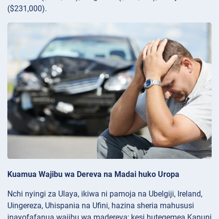
($231,000).
Kuamua Wajibu wa Dereva na Madai huko Uropa
Nchi nyingi za Ulaya, ikiwa ni pamoja na Ubelgiji, Ireland,
Uingereza, Uhispania na Ufini, hazina sheria mahususi
inayofafanua wajibu wa madereva; kesi hutegemea Kanuni