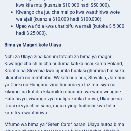
kwa kila mtu (kuanzia $10,000 hadi $50,000).
Kiwango cha juu cha malipo kwa waathiriwa wote
wa ajali (kuanzia $10,000 hadi $100,000).
Upeo wa fidia kwa uharibifu wa mali (kutoka $ 5,000
hadi $ 25,000).
Bima ya Magari kote Ulaya
Nchi za Ulaya zina kanuni tofauti za bima ya magari.
Kiwango cha chini cha huduma katika nchi kama Poland,
Kroatia na Slovenia kwa ujumla huakisi gharama halisi za
ukarabati na matibabu. Wakati huo huo, Slovakia, Jamhuri
ya Cheki na Hungaria zina huduma ya lazima isiyo na
kikomo, na kufidia kikamilifu uharibifu wa watu wengine.
Hata hivyo, viwango vya malipo katika Latvia, Ukraine na
Urusi ni vya chini sana, mara nyingi haitoshi kwa fidia
kamili ya waathiriwa.
Mfumo wa bima ya “Green Card” barani Ulaya hutoa bima