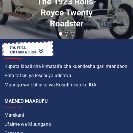
The 1923 Rolls-
Royce Twenty
Roadster
JINSI YA
Kupata kibali cha kimataifa cha kuendesha gari mtandaoni
Pata tafsiri ya leseni ya udereva
Mpango wa Ushirika wa Kusafiri kutoka IDA
MAENEO MAARUFU
Marekani
Ufalme wa Muungano