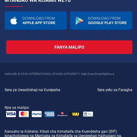
MTANDAO WA KIJAMII WETU
FANYA MALIPO
Hakimiliki © 2026 INTERNATIONAL DIVING AUTHORITY. Haki Zote Zimehifadhiwa
Sera ya Uwasilishaji na Kurejesha
Sera yetu ya Faragha
Njia ya malipo:
Kanusho la Kisheria
: Kibali cha Kimataifa cha Kuendesha gari (IDP)
kinachotolewa na Mamlaka ya Kimataifa ya Uendeshaji Haihusiani na,