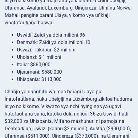
isiyo na kikomo ya majeraha ya kibinafsi nchini Ubelgiji,
Ufaransa, Ayalandi, Luxemburg, Uingereza, Ufini na Norwe.
Mahali pengine barani Ulaya, vikomo vya ufikiaji
vinatofautiana haswa:
Uswidi: Zaidi ya dola milioni 36
Denmark: Zaidi ya dola milioni 10
Uswizi: Takriban $2 milioni
Uholanzi: $ 1 milioni
Italia: $880,000
Ujerumani: $580,000
Uhispania: $113,000
Chanjo ya uharibifu wa mali barani Ulaya pia
inatofautiana, huku Ubelgiji na Luxemburg zikitoa huduma
isiyo na kikomo. Vikwazo vya nchi nyingine vya ugavi
hutofautiana sana, kutoka dola milioni 36 za Uswidi hadi
$32,000 za Uhispania. Mifano mashuhuri ni pamoja na
Denmark na Uswizi (karibu $2 milioni), Austria ($900,000),
Ufaransa ($511,000), Uingereza ($370,000), na Ujerumani