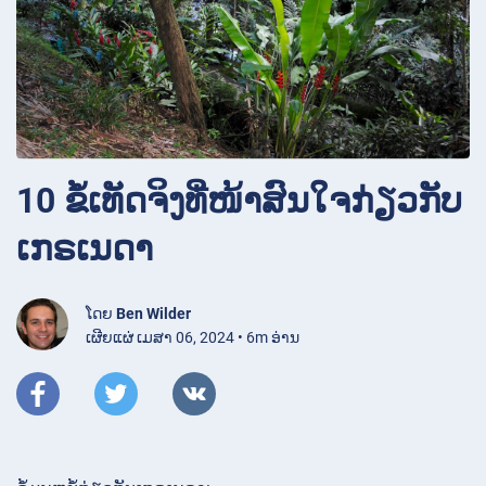
10 ຂໍ້ເທັດຈິງທີ່ໜ້າສົນໃຈກ່ຽວກັບ
ເກຣເນດາ
ໂດຍ
Ben Wilder
ເຜີຍແຜ່ ເມສາ 06, 2024 • 6m ອ່ານ