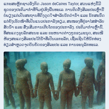
ແກະສະຫຼັກຊາວອັງກິດ Jason deCaires Taylor, ສວນແຫ່ງນີ້ມີ
ຊຸດຂອງປະຕິມາກຳທີ່ຈົມຢູ່ເທິງພື້ນທະເລ. ການຕິດຕັ້ງສິລະປະເຫຼົ່ານີ້
ບໍ່ພຽງແຕ່ເປັນສະຖານທີ່ດຶງດູດໃຈສໍາລັບນັກດໍານ້ໍາ ແລະ ນັກສະນໍິດ
ແຕ່ຍັງເຮັດໜ້າທີ່ເປັນແນວປະກາລັງທຽມ, ສະໜອງທີ່ຢູ່ອາໄສສໍາລັບ
ສັດນ້ໍາ ແລະ ສົ່ງເສີມການເຕີບໂຕຂອງປະກາລັງ. ປະຕິມາກຳເຫຼົ່ານີ້,
ທີ່ສະແດງຮູບລັກສະນະ ແລະ ຂະຫນາດຕ່າງໆຂອງມະນຸດ, ສະເໜີ
ຫ້ອງສະແດງສິລະປະໃຕ້ນ້ໍາທີ່ເປັນເອກະລັກ, ເຊື້ອເຊີນໃຫ້ນັກທ່ອງ
ທ່ຽວສໍາຫຼວດຈຸດບັນຍັດຂອງສິລະປະ ແລະ ການອະນຸລັກທະເລ.