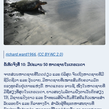
richard.ward1966
,
(CC BY-NC 2.0)
ຂໍ້ເທັດຈິງທີ່ 10: ມີປະມານ 50 ຫາດຊາຍໃນເກຣເນດາ
ຈາກສ່ວນຫາດຊາຍທີ່ໂດດດ່ຽວ ແລະ ບໍລິສຸດ ຈົນເຖິງຫາດຊາຍທີ່ມີ
ຊີວິດຊີວາ ແລະ ວຸ້ນວາຍ, ມີຫາດຊາຍທີ່ເໝາະສົມກັບຄວາມມັກ
ຂອງທຸກຄົນຢູ່ເກາະແຫ່ງນີ້. ຫາດແກຣນ ອານຊ໌, ໜຶ່ງໃນຫາດຊາຍທີ່
ມີຊື່ສຽງທີ່ສຸດໃນເກຣເນດາ, ຍາວສອງໄມລ໌ຕາມຝັ່ງຕາເວັນຕົກສຽງ
ໃຕ້, ມີຊາຍແປ້ງຂາວ ແລະ ນ້ໍາທະເລສີຟ້າເຂັ້ມທີ່ໃສຄືແກ້ວເໝາະສໍາ
ລັບລອຍນ້ໍາ ແລະ ກິລາທາງນ້ໍາ. ສໍາລັບຜູ້ທີ່ຊອກຫາສະຖານທີ່