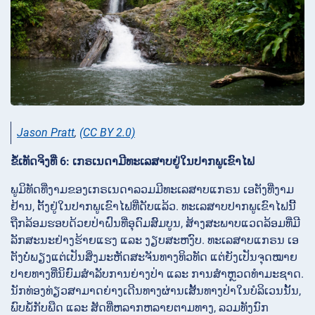
Jason Pratt
,
(CC BY 2.0)
ຂໍ້ເທັດຈິງທີ່ 6: ເກຣເນດາມີທະເລສາບຢູ່ໃນປາກພູເຂົາໄຟ
ພູມິທັດທີ່ງາມຂອງເກຣເນດາລວມມີທະເລສາບແກຣນ ເອຕັງທີ່ງາມ
ຢ້ານ, ຕັ້ງຢູ່ໃນປາກພູເຂົາໄຟທີ່ດັບແລ້ວ. ທະເລສາບປາກພູເຂົາໄຟນີ້
ຖືກລ້ອມຮອບດ້ວຍປ່າຝົນທີ່ອຸດົມສົມບູນ, ສ້າງສະພາບແວດລ້ອມທີ່ມີ
ລັກສະນະຢ່າງຮ້າຍແຮງ ແລະ ງຽບສະຫງົບ. ທະເລສາບແກຣນ ເອ
ຕັງບໍ່ພຽງແຕ່ເປັນສິ່ງມະຫັດສະຈັນທາງທິວທັດ ແຕ່ຍັງເປັນຈຸດໝາຍ
ປາຍທາງທີ່ນິຍົມສໍາລັບການຍ່າງປ່າ ແລະ ການສໍາຫຼວດທໍາມະຊາດ.
ນັກທ່ອງທ່ຽວສາມາດຍ່າງເດີນທາງຜ່ານເສັ້ນທາງປ່າໃນບໍລິເວນນັ້ນ,
ພົບພໍ້ກັບພືດ ແລະ ສັດທີ່ຫລາກຫລາຍຕາມທາງ, ລວມທັງນົກ