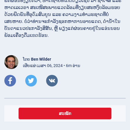
ພັກຜ່ອນທີ່ງຽບກວ່າ, ຫາດຊາຍທີ່ໂດດດ່ຽວເຊັ່ນ ລາ ຊາເຈສ ແລະ
ຫາດເລເວຣາ ສະເໜີສະພາບແວດລ້ອມທີ່ງຽບສະຫງົບລ້ອມຮອບ
ດ້ວຍພືດພັນທີ່ອຸດົມສົມບູນ ແລະ ຄວາມງາມທໍາມະຊາດທີ່ບໍ່
ເສຍຫາຍ. ບໍ່ວ່າທ່ານຈະກໍາລັງຊອກຫາການອາບແດດ, ດໍານ້ໍາໃນ
ບັນດາແນວປະກາລັງສີສັນ, ຫຼື ພຽງແຕ່ຜ່ອນຄາຍຢູ່ໃນແອ່ນນອນ
ພ້ອມເຄື່ອງດື່ມເຂດຮ້ອນ.
ໂດຍ
Ben Wilder
ເຜີຍແຜ່ ເມສາ 06, 2024 • 6m ອ່ານ
ສະໝັກ