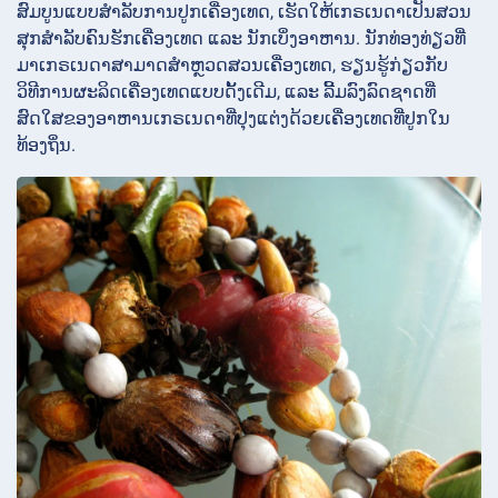
ສົມບູນແບບສໍາລັບການປູກເຄື່ອງເທດ, ເຮັດໃຫ້ເກຣເນດາເປັນສວນ
ສຸກສໍາລັບຄົນຮັກເຄື່ອງເທດ ແລະ ນັກເບິ່ງອາຫານ. ນັກທ່ອງທ່ຽວທີ່
ມາເກຣເນດາສາມາດສໍາຫຼວດສວນເຄື່ອງເທດ, ຮຽນຮູ້ກ່ຽວກັບ
ວິທີການຜະລິດເຄື່ອງເທດແບບດັ້ງເດີມ, ແລະ ລີ້ມລົງລົດຊາດທີ່
ສົດໃສຂອງອາຫານເກຣເນດາທີ່ປຸງແຕ່ງດ້ວຍເຄື່ອງເທດທີ່ປູກໃນ
ທ້ອງຖິ່ນ.