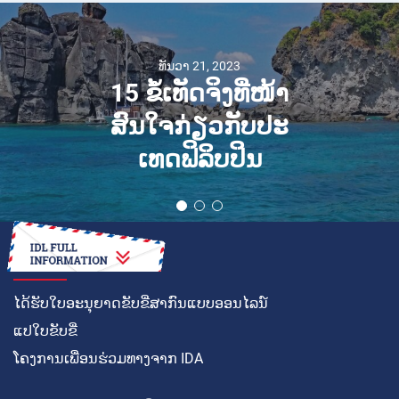
ທັນວາ 21, 2023
15 ຂໍ້ເທັດຈິງທີ່ໜ້າ
ສົນໃຈກ່ຽວກັບປະ
ເທດຟິລິບປິນ
ວິທີໃນການ
ໄດ້ຮັບໃບອະນຸຍາດຂັບຂີ່ສາກົນແບບອອນໄລນ໌
ແປໃບຂັບຂີ່
ໂຄງການເພື່ອນຮ່ວມທາງຈາກ IDA