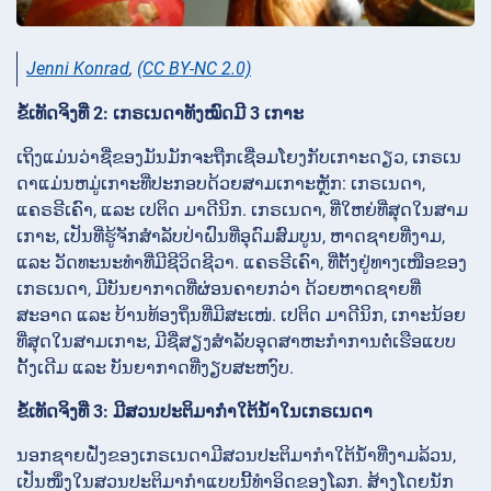
Jenni Konrad
,
(CC BY-NC 2.0)
ຂໍ້ເທັດຈິງທີ່ 2: ເກຣເນດາທັງໝົດມີ 3 ເກາະ
ເຖິງແມ່ນວ່າຊື່ຂອງມັນມັກຈະຖືກເຊື່ອມໂຍງກັບເກາະດຽວ, ເກຣເນ
ດາແມ່ນຫມູ່ເກາະທີ່ປະກອບດ້ວຍສາມເກາະຫຼັກ: ເກຣເນດາ,
ແຄຣຣີເຄົາ, ແລະ ເປຕິດ ມາດີນິກ. ເກຣເນດາ, ທີ່ໃຫຍ່ທີ່ສຸດໃນສາມ
ເກາະ, ເປັນທີ່ຮູ້ຈັກສໍາລັບປ່າຝົນທີ່ອຸດົມສົມບູນ, ຫາດຊາຍທີ່ງາມ,
ແລະ ວັດທະນະທໍາທີ່ມີຊີວິດຊີວາ. ແຄຣຣີເຄົາ, ທີ່ຕັ້ງຢູ່ທາງເໜືອຂອງ
ເກຣເນດາ, ມີບັນຍາກາດທີ່ຜ່ອນຄາຍກວ່າ ດ້ວຍຫາດຊາຍທີ່
ສະອາດ ແລະ ບ້ານທ້ອງຖິ່ນທີ່ມີສະເໜ່. ເປຕິດ ມາດີນິກ, ເກາະນ້ອຍ
ທີ່ສຸດໃນສາມເກາະ, ມີຊື່ສຽງສໍາລັບອຸດສາຫະກຳການຕໍ່ເຮືອແບບ
ດັ້ງເດີມ ແລະ ບັນຍາກາດທີ່ງຽບສະຫງົບ.
ຂໍ້ເທັດຈິງທີ່ 3: ມີສວນປະຕິມາກຳໃຕ້ນ້ໍາໃນເກຣເນດາ
ນອກຊາຍຝັ່ງຂອງເກຣເນດາມີສວນປະຕິມາກຳໃຕ້ນ້ໍາທີ່ງາມລ້ວນ,
ເປັນໜຶ່ງໃນສວນປະຕິມາກຳແບບນີ້ທໍາອິດຂອງໂລກ. ສ້າງໂດຍນັກ