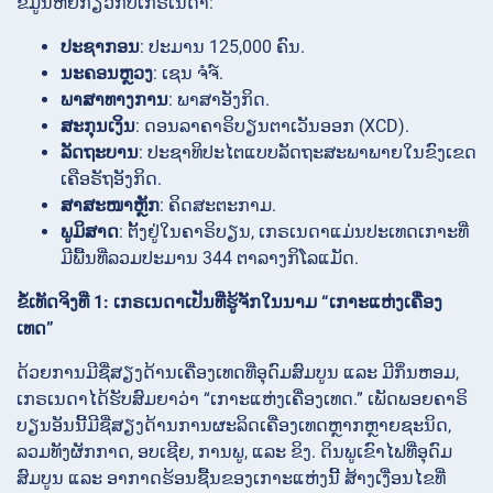
ຂໍ້ມູນຫຍໍ້ກ່ຽວກັບເກຣເນດາ:
ປະຊາກອນ
: ປະມານ 125,000 ຄົນ.
ນະຄອນຫຼວງ
: ເຊນ ຈໍຈ໌.
ພາສາທາງການ
: ພາສາອັງກິດ.
ສະກຸນເງິນ
: ດອນລາຄາຣິບຽນຕາເວັນອອກ (XCD).
ລັດຖະບານ
: ປະຊາທິປະໄຕແບບລັດຖະສະພາພາຍໃນຂົງເຂດ
ເຄືອຣັຖອັງກິດ.
ສາສະໜາຫຼັກ
: ຄິດສະຕະກາມ.
ພູມິສາດ
: ຕັ້ງຢູ່ໃນຄາຣິບຽນ, ເກຣເນດາແມ່ນປະເທດເກາະທີ່
ມີພື້ນທີ່ລວມປະມານ 344 ຕາລາງກິໂລແມັດ.
ຂໍ້ເທັດຈິງທີ່ 1: ເກຣເນດາເປັນທີ່ຮູ້ຈັກໃນນາມ “ເກາະແຫ່ງເຄື່ອງ
ເທດ”
ດ້ວຍການມີຊື່ສຽງດ້ານເຄື່ອງເທດທີ່ອຸດົມສົມບູນ ແລະ ມີກິ່ນຫອມ,
ເກຣເນດາໄດ້ຮັບສົມຍາວ່າ “ເກາະແຫ່ງເຄື່ອງເທດ.” ເພັດພອຍຄາຣິ
ບຽນອັນນີ້ມີຊື່ສຽງດ້ານການຜະລິດເຄື່ອງເທດຫຼາກຫຼາຍຊະນິດ,
ລວມທັງຜັກກາດ, ອບເຊີຍ, ການພູ, ແລະ ຂິງ. ດິນພູເຂົາໄຟທີ່ອຸດົມ
ສົມບູນ ແລະ ອາກາດຮ້ອນຊື້ນຂອງເກາະແຫ່ງນີ້ ສ້າງເງື່ອນໄຂທີ່