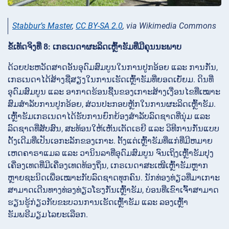
Stabbur’s Master
,
CC BY-SA 2.0
, via Wikimedia Commons
ຂໍ້ເທັດຈິງທີ່ 8: ເກຣເນດາຜະລິດເຫຼົ້າຮັມທີ່ມີຄຸນນະພາບ
ດ້ວຍປະຫວັດສາດອັນອຸດົມສົມບູນໃນການປູກອ້ອຍ ແລະ ການກັ່ນ,
ເກຣເນດາໄດ້ສ້າງຊື່ສຽງໃນການເຮັດເຫຼົ້າຮັມທີ່ຍອດເຍັ່ຍມ. ດິນທີ່
ອຸດົມສົມບູນ ແລະ ອາກາດຮ້ອນຊື້ນຂອງເກາະສ້າງເງື່ອນໄຂທີ່ເໝາະ
ສົມສໍາລັບການປູກອ້ອຍ, ສ່ວນປະກອບຫຼັກໃນການຜະລິດເຫຼົ້າຮັມ.
ເຫຼົ້າຮັມເກຣເນດາໄດ້ຮັບການຍົກຍ້ອງສໍາລັບລົດຊາດທີ່ນຸ່ມ ແລະ
ລົດຊາດທີ່ສັບສົນ, ສະທ້ອນໃຫ້ເຫັນເຕັດເຣຍີ ແລະ ວິທີການກັ່ນແບບ
ດັ້ງເດີມທີ່ເປັນເອກະລັກຂອງເກາະ. ຕັ້ງແຕ່ເຫຼົ້າຮັມທີ່ແກ່ທີ່ມີຫມາຍ
ເຫດຄາຣາແມລ ແລະ ວານິນລາທີ່ອຸດົມສົມບູນ ຈົນເຖິງເຫຼົ້າຮັມປຸງ
ເຄື່ອງເທດທີ່ມີເຄື່ອງເທດທ້ອງຖິ່ນ, ເກຣເນດາສະເໜີເຫຼົ້າຮັມຫຼາກ
ຫຼາຍຊະນິດເພື່ອເໝາະກັບລົດຊາດທຸກຄົນ. ນັກທ່ອງທ່ຽວທີ່ມາເກາະ
ສາມາດເດີນທາງທ່ອງທ່ຽວໂຮງກັ່ນເຫຼົ້າຮັມ, ບ່ອນທີ່ເຂົາເຈົ້າສາມາດ
ຮຽນຮູ້ກ່ຽວກັບຂະບວນການເຮັດເຫຼົ້າຮັມ ແລະ ລອງເຫຼົ້າ
ຮັມພຣີມຽມໄລຍະເລືອກ.