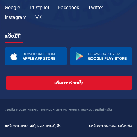
Google
Trustpilot
Facebook
Twitter
Instagram
VK
ແອັບມືຖື
ເຮັດການຈ່າຍເງິນ
ລິຂະສິດ © 2026 INTERNATIONAL DRIVING AUTHORITY. ສະຫງວນລິຂະສິດທັງໝົດ
ນະໂຍບາຍການຈັດສົ່ງ ແລະ ການສົ່ງຄືນ
ນະໂຍບາຍຄວາມເປັນສ່ວນຕົວ