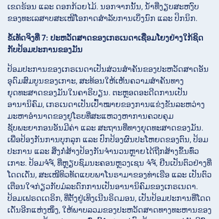
ເຂດຮ້ອນ ແລະ ດອກກ້ວຍໄມ້. ນອກຈາກນັ້ນ, ນ້ໍາທີ່ງຽບສະຫງົບ
ຂອງທະເລສາບສະເໜີໂອກາດສໍາລັບການເບິ່ງນົກ ແລະ ປິກນິກ.
ຂໍ້ເທັດຈິງທີ່ 7: ປະຫວັດສາດຂອງເກຣເນດາເຊື່ອມໂຍງຢ່າງໃກ້ຊິດ
ກັບປ້ອມປະການຂອງມັນ
ປ້ອມປະການຂອງເກຣເນດາເປັນສ່ວນສໍາຄັນຂອງປະຫວັດສາດອັນ
ອຸດົມສົມບູນຂອງເກາະ, ສະທ້ອນໃຫ້ເຫັນຄວາມສໍາຄັນທາງ
ຍຸດທະສາດຂອງມັນໃນຄາຣິບຽນ. ຕະຫຼອດອະດີດການເປັນ
ອານານິຄົມ, ເກຣເນດາເປັນເປົ້າໝາຍຂອງການແຂ່ງຂັນລະຫວ່າງ
ມະຫາອໍານາດຂອງຢູໂຣບທີ່ສະແຫວງຫາການຄວບຄຸມ
ຊັບພະຍາກອນອັນມີຄ່າ ແລະ ສະຖານທີ່ທາງຍຸດທະສາດຂອງມັນ.
ເພື່ອປ້ອງກັນການບຸກລຸກ ແລະ ປົກປ້ອງຜົນປະໂຫຍດຂອງຕົນ, ປ້ອມ
ປະການ ແລະ ສິ່ງກໍ່ສ້າງປ້ອງກັນຈໍານວນຫຼາຍໄດ້ຖືກສ້າງຂຶ້ນທົ່ວ
ເກາະ. ປ້ອມຈໍຈ໌, ທີ່ຫຼຽບຊົມນະຄອນຫຼວງເຊນ ຈໍຈ໌, ຢືນເປັນຕົວຢ່າງທີ່
ໂດດເດັ່ນ, ສະເໜີທິວທັດແບບພາໂນຣາມາຂອງທ່າເຮືອ ແລະ ເປັນຕົວ
ເຕືອນໃຈກ່ຽວກັບມໍລະດົກການເປັນອານານິຄົມຂອງເກຣເນດາ.
ປ້ອມເຟຣດເດຣິກ, ທີ່ຕັ້ງຢູ່ເທິງເນີນຣິດມອນ, ເປັນປ້ອມປະການທີ່ໂດດ
ເດັ່ນອີກແຫ່ງໜຶ່ງ, ໃຫ້ພາບລວມຂອງປະຫວັດສາດທາງທະຫານຂອງ