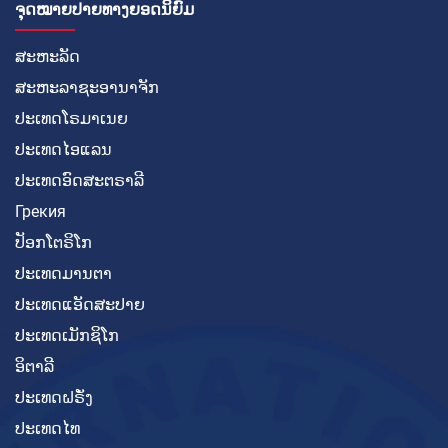
ຈຸດໝາຍປາຍທາງຍອດນິຍົມ
ສະຫະລັດ
ສະຫະລາຊະອານາຈັກ
ປະເທດໂຣມາເນຍ
ປະເທດໄອແລນ
ປະເທດອົດສະຕຣາລີ
Грекия
ປັອກໂຕຣິໂກ
ປະເທດມານຕາ
ປະເທດແອັດສະປາຍ
ປະເທດເມັກຊິໂກ
ອິຕາລີ
ປະເທດຝຣັ່ງ
ປະເທດໄທ