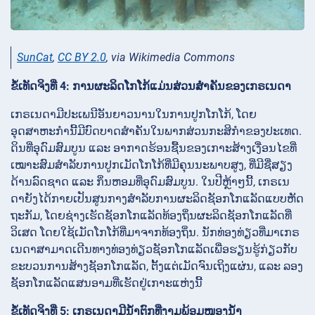
SunCat
,
CC BY 2.0
, via Wikimedia Commons
ຂໍ້ເທັດຈິງທີ່ 4: ການຜະລິດໂກໂກ້ແມ່ນສ່ວນສໍາຄັນຂອງເກຣເນດາ
ເກຣເນດາມີປະເພນີອັນຍາວນານໃນການປູກໂກໂກ້, ໂດຍ
ອຸດສາຫະກຳນີ້ມີບົດບາດສໍາຄັນໃນພາກສ່ວນກະສິກໍາຂອງປະເທດ.
ດິນທີ່ອຸດົມສົມບູນ ແລະ ອາກາດຮ້ອນຊື້ນຂອງເກາະສ້າງເງື່ອນໄຂທີ່
ເໝາະສົມສໍາລັບການປູກເມັດໂກໂກ້ທີ່ມີຄຸນນະພາບສູງ, ທີ່ມີຊື່ສຽງ
ດ້ານລົດຊາດ ແລະ ກິ່ນຫອມທີ່ອຸດົມສົມບູນ. ໃນປີຫຼ້າໆນີ້, ເກຣເນ
ດາຍັງໄດ້ກາຍເປັນສູນກາງສໍາລັບການຜະລິດຊັອກໂກແລັດແບບຫັດ
ຖະກັມ, ໂດຍຊ່າງເຮັດຊັອກໂກແລັດທ້ອງຖິ່ນຜະລິດຊັອກໂກແລັດທີ່
ວິເສດ ໂດຍໃຊ້ເມັດໂກໂກ້ທີ່ມາຈາກທ້ອງຖິ່ນ. ນັກທ່ອງທ່ຽວທີ່ມາເກຣ
ເນດາສາມາດເດີນທາງທ່ອງທ່ຽວຊັອກໂກແລັດເພື່ອຮຽນຮູ້ກ່ຽວກັບ
ຂະບວນການສ້າງຊັອກໂກແລັດ, ຕັ້ງແຕ່ເມັດຈົນເຖິງແຜ່ນ, ແລະ ລອງ
ຊັອກໂກແລັດແສນອາມທີ່ເຮັດຢູ່ເກາະແຫ່ງນີ້
ຂໍ້ເທັດຈິງທີ່ 5: ເກຣເນດາມີນ້ໍາຕົກທີ່ງາມພ້ອມໜອງນ້ໍາ