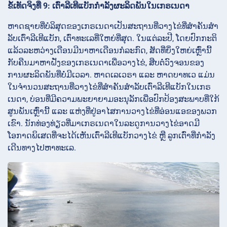
ຂໍ້ເທັດຈິງທີ່ 9: ເຕົ່າລີເທີແບັກກໍາລັງຜະລິດພັນໃນເກຣເນດາ
ຫາດຊາຍທີ່ບໍລິສຸດຂອງເກຣເນດາເປັນສະຖານທີ່ວາງໄຂ່ທີ່ສໍາຄັນສໍາ
ລັບເຕົ່າລີເທີແບັກ, ເຕົ່າທະເລທີ່ໃຫຍ່ທີ່ສຸດ. ໃນແຕ່ລະປີ, ໂດຍປົກກະຕິ
ແລ້ວລະຫວ່າງເດືອນມີນາຫາເດືອນກໍລະກົດ, ສັດທີ່ຍິ່ງໃຫຍ່ເຫຼົ່ານີ້
ກັບຄືນມາຫາຝັ່ງຂອງເກຣເນດາເພື່ອວາງໄຂ່, ສືບຕໍ່ວົງຈອນຂອງ
ການຜະລິດພັນທີ່ບໍ່ມີເວລາ. ຫາດເລເວຣາ ແລະ ຫາດບາທເວ ແມ່ນ
ໃນຈໍານວນສະຖານທີ່ວາງໄຂ່ທີ່ສໍາຄັນສໍາລັບເຕົ່າລີເທີແບັກໃນເກຣ
ເນດາ, ບ່ອນທີ່ມີຄວາມພະຍາຍາມອະນຸລັກເພື່ອປົກປ້ອງສະພາບທີ່ໃກ້
ສູນພັນເຫຼົ່ານີ້ ແລະ ແຫ່ງທີ່ຢູ່ອາໄສການວາງໄຂ່ທີ່ອ່ອນແອຂອງພວກ
ເຂົາ. ນັກທ່ອງທ່ຽວທີ່ມາເກຣເນດາໃນລະດູການວາງໄຂ່ອາດມີ
ໂອກາດພິເສດທີ່ຈະໄດ້ເຫັນເຕົ່າລີເທີແບັກວາງໄຂ່ ຫຼື ລູກເຕົ່າທີ່ກໍາລັງ
ເດີນທາງໄປຫາທະເລ.