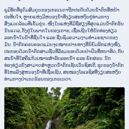
ພູມິທັດທີ່ອຸດົມສົມບູນຂອງເກຣເນດາຖືກປະດັບດ້ວຍນ້ໍາຕົກທີ່ຫນ້າ
ປະທັບໃຈ, ຫຼາຍແຫ່ງມີຫນອງນ້ໍາທີ່ງຽບສະຫງົບຢູ່ທ່າມກາງ
ສິ່ງແວດລ້ອມທີ່ເຂັ້ມຂຸ່ນ. ໜຶ່ງໃນແຫ່ງທີ່ມີຊື່ສຽງທີ່ສຸດແມ່ນນ້ໍາຕົກອັນ
ນັນແດລ, ຕັ້ງຢູ່ໃນພາກໃນຂອງເກາະ, ເຊື້ອເຊີນໃຫ້ນັກທ່ອງທ່ຽວ
ລອຍນ້ໍາໃນນ້ໍາທີ່ຊື່ນໃຈ ແລະ ຊື່ນຊົມຄວາມງາມທໍາມະຊາດຂອງ
ມັນ. ນ້ໍາຕົກຄອນຄອດແມ່ນຈຸດໝາຍປາຍທາງທີ່ນິຍົມອີກແຫ່ງໜຶ່ງ,
ປະກອບດ້ວຍນ້ໍາຕົກສາມຊັ້ນທີ່ລໍ້ອມຮອບດ້ວຍປ່າຝົນທີ່ຫນາທີດ, ກັບ
ສະນ້ໍາທີ່ໃສຄືແກ້ວເໝາະສໍາລັບລອຍນ້ໍາ ແລະ ພັກຜ່ອນ. ນັກ
ທ່ອງທ່ຽວຍັງສາມາດສໍາຫຼວດນ້ໍາຕົກເຊັບເວັນຊິສເຕີ, ຊຸດຂອງນ້ໍາຕົກ
ທີ່ໄຫລລົງສູ່ຫນອງນ້ໍາທີ່ເຊື້ອເຊີນ, ສະໜອງໂອເອຊິສທີ່ງຽບສະຫງົບ
ທ່າມກາງປ່າເຂດຮ້ອນຂອງເກຣເນດາ.