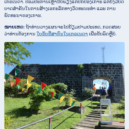
ເກຣເນດາ. ປ້ອມປະການເຫຼົ່ານີ້ບໍ່ພຽງແຕ່ປົກປ້ອງເກາະ ແຕ່ຍັງມີບົດ
ບາດສໍາຄັນໃນການສ້າງເອກະລັກທາງວັດທະນະທໍາ ແລະ ການ
ພັດທະນາຂອງເກາະ.
ໝາຍເຫດ:
ຖ້າທ່ານວາງແຜນຈະໄປຢ້ຽມຢາມປະເທດ, ກວດສອບ
ວ່າທ່ານຕ້ອງການ
ໃບຂັບຂີ່ສາກົນໃນເກຣເນດາ
ເພື່ອຂັບລົດຫຼືບໍ່.