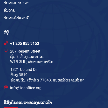
ປະເທດການາດາ
ອິນເດຍ
ປະເທດໂປແລນດ໌
ທີ່ຢູ່
+1 205 855 3153
207 Regent Street
ຊັ້ນ 3, ຫ້ອງ, ລອນດອນ
W1B 3HH, ສະຫະອານາຈັກ
1321 Upland Dr.
ຫ້ອງ 3819
ຮິວສະຕັນ, ເທັກຊັດ 77043, ສະຫະລັດອາເມຣິກາ
info@idaoffice.org
ສື່ສັງຄົມອອນລາຍຂອງພວກເຮົາ