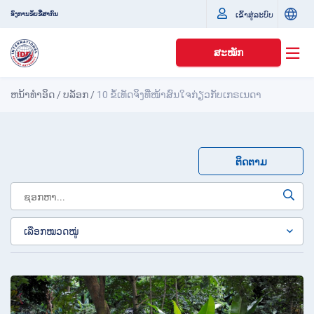
ເຂົ້າສູ່ລະບົບ
ອົງການຂັບຂີ່ສາກົນ
ສະໝັກ
ຫນ້າທໍາອິດ
/
ບລັອກ
/
10 ຂໍ້ເທັດຈິງທີ່ໜ້າສົນໃຈກ່ຽວກັບເກຣເນດາ
ຕິດຕາມ