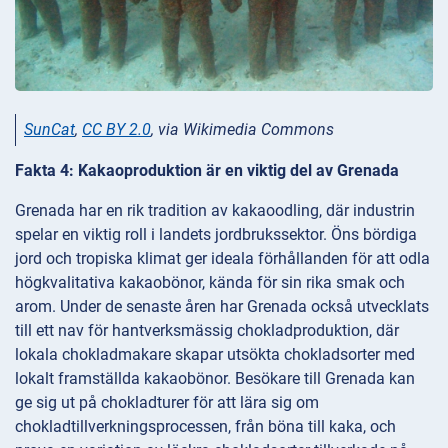
SunCat
,
CC BY 2.0
, via Wikimedia Commons
Fakta 4: Kakaoproduktion är en viktig del av Grenada
Grenada har en rik tradition av kakaoodling, där industrin
spelar en viktig roll i landets jordbrukssektor. Öns bördiga
jord och tropiska klimat ger ideala förhållanden för att odla
högkvalitativa kakaobönor, kända för sin rika smak och
arom. Under de senaste åren har Grenada också utvecklats
till ett nav för hantverksmässig chokladproduktion, där
lokala chokladmakare skapar utsökta chokladsorter med
lokalt framställda kakaobönor. Besökare till Grenada kan
ge sig ut på chokladturer för att lära sig om
chokladtillverkningsprocessen, från böna till kaka, och