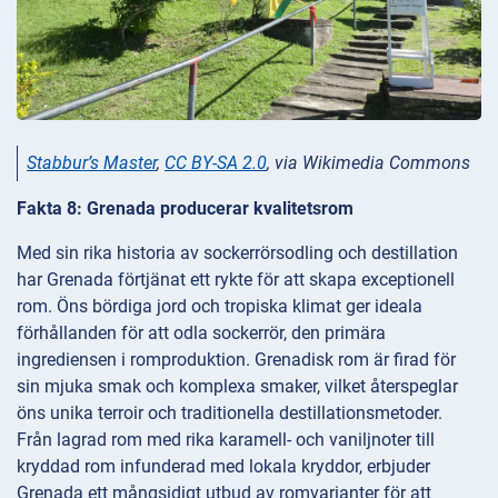
Stabbur’s Master
,
CC BY-SA 2.0
, via Wikimedia Commons
Fakta 8: Grenada producerar kvalitetsrom
Med sin rika historia av sockerrörsodling och destillation
har Grenada förtjänat ett rykte för att skapa exceptionell
rom. Öns bördiga jord och tropiska klimat ger ideala
förhållanden för att odla sockerrör, den primära
ingrediensen i romproduktion. Grenadisk rom är firad för
sin mjuka smak och komplexa smaker, vilket återspeglar
öns unika terroir och traditionella destillationsmetoder.
Från lagrad rom med rika karamell- och vaniljnoter till
kryddad rom infunderad med lokala kryddor, erbjuder
Grenada ett mångsidigt utbud av romvarianter för att