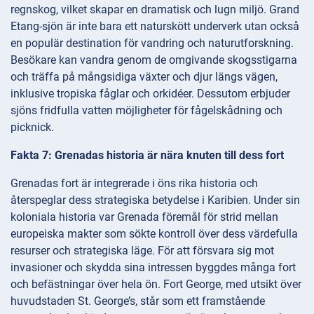
regnskog, vilket skapar en dramatisk och lugn miljö. Grand
Etang-sjön är inte bara ett naturskött underverk utan också
en populär destination för vandring och naturutforskning.
Besökare kan vandra genom de omgivande skogsstigarna
och träffa på mångsidiga växter och djur längs vägen,
inklusive tropiska fåglar och orkidéer. Dessutom erbjuder
sjöns fridfulla vatten möjligheter för fågelskådning och
picknick.
Fakta 7: Grenadas historia är nära knuten till dess fort
Grenadas fort är integrerade i öns rika historia och
återspeglar dess strategiska betydelse i Karibien. Under sin
koloniala historia var Grenada föremål för strid mellan
europeiska makter som sökte kontroll över dess värdefulla
resurser och strategiska läge. För att försvara sig mot
invasioner och skydda sina intressen byggdes många fort
och befästningar över hela ön. Fort George, med utsikt över
huvudstaden St. George’s, står som ett framstående