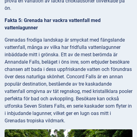
prova en variation av läckra chokladsorter tillverkade på
ön.
Fakta 5: Grenada har vackra vattenfall med
vattenlagunner
Grenadas frodiga landskap är smyckat med fängslande
vattenfall, många av vilka har fridfulla vattenlagunner
inbäddade mitt i grönska. Ett av de mest berömda är
Annandale Falls, beläget i öns inre, som erbjuder besökare
chansen att bada i dess uppfriskande vatten och förundras
över dess naturliga skönhet. Concord Falls är en annan
populär destination, bestående av tre kaskadande
vattenfall omgivna av tät regnskog, med kristallklara pooler
perfekta för bad och avkoppling. Besökare kan också
utforska Seven Sisters Falls, en serie kaskader som flyter in
i inbjudande lagunner, vilket ger en lugn oas mitt i
Grenadas tropiska vildmark.