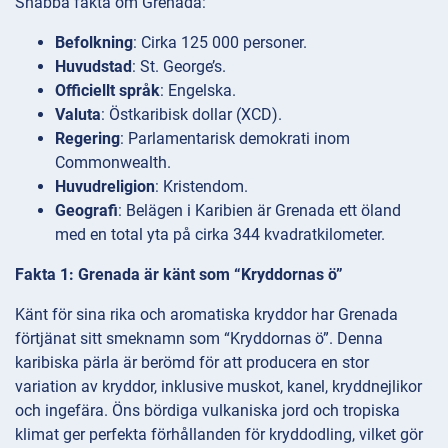
Snabba fakta om Grenada:
Befolkning
: Cirka 125 000 personer.
Huvudstad
: St. George’s.
Officiellt språk
: Engelska.
Valuta
: Östkaribisk dollar (XCD).
Regering
: Parlamentarisk demokrati inom
Commonwealth.
Huvudreligion
: Kristendom.
Geografi
: Belägen i Karibien är Grenada ett öland
med en total yta på cirka 344 kvadratkilometer.
Fakta 1: Grenada är känt som “Kryddornas ö”
Känt för sina rika och aromatiska kryddor har Grenada
förtjänat sitt smeknamn som “Kryddornas ö”. Denna
karibiska pärla är berömd för att producera en stor
variation av kryddor, inklusive muskot, kanel, kryddnejlikor
och ingefära. Öns bördiga vulkaniska jord och tropiska
klimat ger perfekta förhållanden för kryddodling, vilket gör