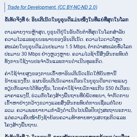
Trade for Development
,
(CC BY-NC-ND 2.0)
ຂໍ້ເທັດຈິງທີ່ 6: ອິນເຕີເນັດໃນບູຣຸນດີແມ່ນໜຶ່ງໃນທີ່ແຍ່ທີ່ສຸດໃນໂລກ
ຕາມລາຍງານຫຼ້າສຸດ, ບູຣຸນດີຢູ່ໃນອັນດັບຕ່ຳທີ່ສຸດໃນໂລກສຳລັບ
ຄວາມໄວແລະຄຸນນະພາບຂອງອິນເຕີເນັດ. ຄວາມໄວດາວໂຫຼດ
ສະເລ່ຍໃນບູຣຸນດີແມ່ນປະມານ 1.5 Mbps, ຕ່ຳກວ່າສະເລ່ຍທົ່ວໂລກ
ປະມານ 30 Mbps ຢ່າງຫຼວງຫຼາຍ. ຄວາມໄວຊ້ານີ້ສົ່ງຜົນກະທົບຕໍ່
ທັງການໃຊ້ງານປະຈຳວັນແລະການດຳເນີນທຸລະກິດ.
ຄ່າໃຊ້ຈ່າຍສູງຂອງການເຂົ້າຫາອິນເຕີເນັດເຮັດໃຫ້ບັນຫານີ້
ຮ້າຍແຮງຂຶ້ນ. ແຜນອິນເຕີເນັດລາຍເດືອນໃນບູຣຸນດີອາດຈະແພງ
ທຽບກັບລາຍໄດ້ທ້ອງຖິ່ນ, ໂດຍຄ່າໃຊ້ຈ່າຍມັກຈະເກີນ $50 ຕໍ່ເດືອນ.
ລາຄາແພງນີ້, ຮ່ວມກັບໂຄງສ້າງພື້ນຖານທີ່ບໍ່ພັດທະນາ, ຈຳກັດການ
ເຂົ້າຫາຢ່າງກວ້າງຂວາງແລະສົ່ງຜົນກະທົບຕໍ່ການເຊື່ອມຕໍ່ໂດຍ
ລວມ. ຄວາມພະຍາຍາມກຳລັງດຳເນີນໄປເພື່ອປັບປຸງສະຖານະການ,
ແຕ່ຄວາມຄືບໜ້າຍັງຊ້າຍ້ອນຄວາມທ້າທາຍທາງເສດຖະກິດແລະ
ໂຄງສ້າງພື້ນຖານ.