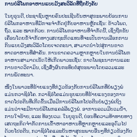
ການບໍລິໂພກອາຫານແບບມັງສະວິລັດທີ່ຖືກບັງຄັບ
ໃນບູຣຸນດີ, ປະຊາຊົນຫຼາຍຄົນປະເຊີນບັນຫາສຸຂະພາບຍ້ອນການ
ບໍລິໂພກອາຫານທີ່ມັກຈະຈຳກັດຢູ່ກັບອາຫານຫຼັກເຊັ່ນ: ຂ້າວໂພດ,
ຖົ່ວ, ແລະ ໝາກກ້ວຍ. ການບໍລິໂພກອາຫານທີ່ຈຳກັດນີ້, ເຊິ່ງຖືກຂັບ
ເຄື່ອນໂດຍຂໍ້ຈຳກັດທາງເສດຖະກິດແທນທີ່ຈະເປັນການເລືອກການ
ກິນແບບມັງສະວິລັດໂດຍເຈດຕະນາ, ສາມາດນຳໄປສູ່ການຂາດ
ທາດອາຫານທີ່ສຳຄັນ. ການຂາດຄວາມຫຼາກຫຼາຍໃນການບໍລິໂພກ
ອາຫານສາມາດເຮັດໃຫ້ເກີດພາວະເຊັ່ນ: ຂາດໂພຊະນາການແລະ
ການຂາດວິຕາມິນ, ເຊິ່ງສົ່ງຜົນກະທົບຕໍ່ສຸຂະພາບໂດຍລວມແລະ
ການພັດທະນາ.
ໜຶ່ງໃນພາວະທີ່ຮ້າຍແຮງທີ່ກ່ຽວຂ້ອງກັບການບໍລິໂພກທີ່ບໍ່ພຽງພໍ
ແມ່ນກວາຊິອໍໂຄ. ກວາຊິອໍໂຄແມ່ນຮູບແບບທີ່ຮ້າຍແຮງຂອງການ
ຂາດໂປຣຕີນທີ່ເກີດຂຶ້ນເມື່ອມີການບໍລິໂພກໂປຣຕີນບໍ່ພຽງພໍເຖິງ
ແມ່ນວ່າຈະມີການບໍລິໂພກແຄລໍລີພຽງພໍ. ອາການລວມມີບວມນ້ຳ,
ການໃຈຮ້າຍ, ແລະ ທ້ອງບວມ. ໃນບູຣຸນດີ, ບ່ອນທີ່ຄວາມທ້າທາຍທາງ
ເສດຖະກິດຈຳກັດການເຂົ້າຫາອາຫານທີ່ຫຼາກຫຼາຍແລະອຸດົມໄປ
ດ້ວຍໂປຣຕີນ, ກວາຊິອໍໂຄແລະບັນຫາສຸຂະພາບອື່ນໆທີ່ກ່ຽວຂ້ອງກັບ