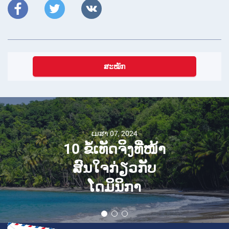
ສະໝັກ
ເມສາ 07, 2024
10 ຂໍ້ເທັດຈິງທີ່ໜ້າ
ສົນໃຈກ່ຽວກັບ
ໂດມິນິກາ