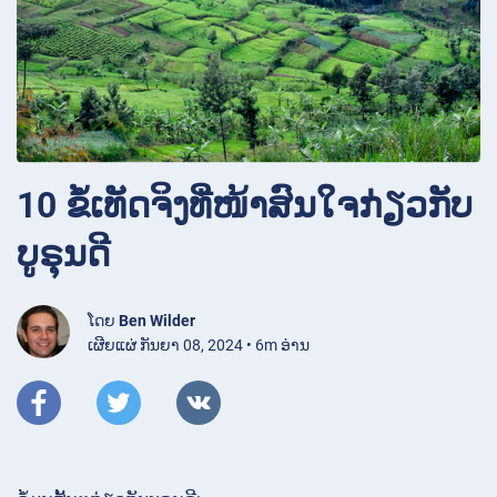
10 ຂໍ້ເທັດຈິງທີ່ໜ້າສົນໃຈກ່ຽວກັບ
ບູຣຸນດີ
ໂດຍ
Ben Wilder
ເຜີຍແຜ່ ກັນຍາ 08, 2024 • 6m ອ່ານ