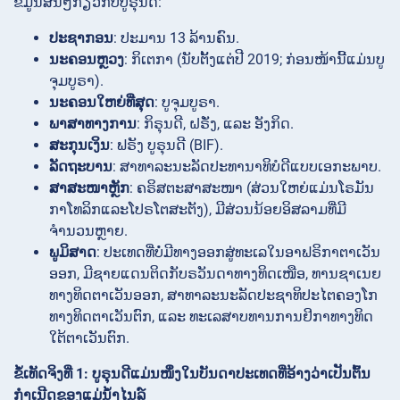
ຂໍ້ມູນສັ້ນໆກ່ຽວກັບບູຣຸນດີ:
ປະຊາກອນ
: ປະມານ 13 ລ້ານຄົນ.
ນະຄອນຫຼວງ
: ກິເຕກາ (ນັບຕັ້ງແຕ່ປີ 2019; ກ່ອນໜ້ານີ້ແມ່ນບູ
ຈຸມບູຣາ).
ນະຄອນໃຫຍ່ທີ່ສຸດ
: ບູຈຸມບູຣາ.
ພາສາທາງການ
: ກິຣຸນດີ, ຝຣັ່ງ, ແລະ ອັງກິດ.
ສະກຸນເງິນ
: ຟຣັງ ບູຣຸນດີ (BIF).
ລັດຖະບານ
: ສາທາລະນະລັດປະທານາທິບໍດີແບບເອກະພາບ.
ສາສະໜາຫຼັກ
: ຄຣິສຕະສາສະໜາ (ສ່ວນໃຫຍ່ແມ່ນໂຣມັນ
ກາໂທລິກແລະໂປຣໂຕສະຕັງ), ມີສ່ວນນ້ອຍອິສລາມທີ່ມີ
ຈຳນວນຫຼາຍ.
ພູມິສາດ
: ປະເທດທີ່ບໍ່ມີທາງອອກສູ່ທະເລໃນອາຟຣິກາຕາເວັນ
ອອກ, ມີຊາຍແດນຕິດກັບຣວັນດາທາງທິດເໜືອ, ທານຊາເນຍ
ທາງທິດຕາເວັນອອກ, ສາທາລະນະລັດປະຊາທິປະໄຕຄອງໂກ
ທາງທິດຕາເວັນຕົກ, ແລະ ທະເລສາບທານການຢິກາທາງທິດ
ໃຕ້ຕາເວັນຕົກ.
ຂໍ້ເທັດຈິງທີ່ 1: ບູຣຸນດີແມ່ນໜຶ່ງໃນບັນດາປະເທດທີ່ອ້າງວ່າເປັນຕົ້ນ
ກຳເນີດຂອງແມ່ນ້ຳໄນລ໌