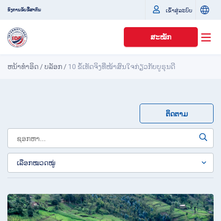
ເຂົ້າສູ່ລະບົບ
ອົງການຂັບຂີ່ສາກົນ
ສະໝັກ
ຫນ້າທໍາອິດ
/
ບລັອກ
/
10 ຂໍ້ເທັດຈິງທີ່ໜ້າສົນໃຈກ່ຽວກັບບູຣຸນດີ
ຕິດຕາມ