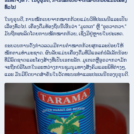
ຂໍ້ເທັດຈິງທີ່ 7: ໃນບູຣຸນດີ, ການໝັກເບຍຈາກໝາກກ້ວຍແມ່ນເລື່ອງ
ທົ່ວໄປ
ໃນບູຣຸນດີ, ການໝັກເບຍຈາກໝາກກ້ວຍແມ່ນວິທີປະເພນີແລະເປັນ
ເລື່ອງທົ່ວໄປ. ເຄື່ອງດື່ມທ້ອງຖິ່ນນີ້ເອີ້ນວ່າ “ມູເຕເຕ” ຫຼື “ອູຣວາກວາ.”
ມັນຖືກຜະລິດໂດຍການໝັກໝາກກ້ວຍ, ເຊິ່ງມີຢູ່ຫຼາຍໃນປະເທດ.
ຂະບວນການດັ່ງກ່າວລວມມີການຕຳໝາກກ້ວຍສຸກແລະປ່ອຍໃຫ້
ໝັກຕາມທຳມະຊາດ. ຜົນລັບແມ່ນເຄື່ອງດື່ມທີ່ມີແອລກໍຮໍລ໌ເລັກນ້ອຍ
ທີ່ມີລົດຊາດແລະໂຄງສ້າງທີ່ເປັນເອກະລັກ. ມູເຕເຕຫຼືອູຣວາກວາມັກ
ຈະຖືກບໍລິໂພກໃນລະຫວ່າງການຊຸມນຸມທາງສັງຄົມແລະພິທີຕ່າງໆ,
ແລະ ມັນມີບົດບາດສຳຄັນໃນວັດທະນະທຳແລະປະເພນີຂອງບູຣຸນດີ.