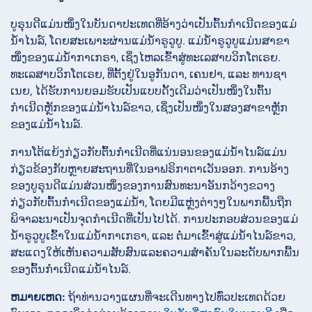
ບູຣຸນດີແມ່ນໜຶ່ງໃນບັນດາປະເທດທີ່ອ້າງວ່າເປັນຕົ້ນກຳເນີດຂອງແມ່
ນ້ຳໄນລ໌, ໂດຍສະເພາະຜ່ານແມ່ນ້ຳຣູວູບູ. ແມ່ນ້ຳຣູວູບູແມ່ນສາຂາ
ໜຶ່ງຂອງແມ່ນ້ຳກາເກຣາ, ເຊິ່ງໄຫລເຂົ້າສູ່ທະເລສາບວິກໂຕເຣຍ.
ທະເລສາບວິກໂຕເຣຍ, ທີ່ຕັ້ງຢູ່ໃນອູກັນດາ, ເຄນຢາ, ແລະ ທານຊາ
ເນຍ, ໄດ້ຮັບການຍອມຮັບເປັນແບບດັ້ງເດີມວ່າເປັນໜຶ່ງໃນຕົ້ນ
ກຳເນີດຫຼັກຂອງແມ່ນ້ຳໄນລ໌ຂາວ, ເຊິ່ງເປັນໜຶ່ງໃນສອງສາຂາຫຼັກ
ຂອງແມ່ນ້ຳໄນລ໌.
ການໂຕ້ແຍ້ງກ່ຽວກັບຕົ້ນກຳເນີດທີ່ແນ່ນອນຂອງແມ່ນ້ຳໄນລ໌ແມ່ນ
ກ່ຽວຂ້ອງກັບຫຼາຍສະຖານທີ່ໃນອາຟຣິກາຕາເວັນອອກ. ການອ້າງ
ຂອງບູຣຸນດີແມ່ນສ່ວນໜຶ່ງຂອງການສົນທະນາອັນກວ້າງຂວາງ
ກ່ຽວກັບຕົ້ນກຳເນີດຂອງແມ່ນ້ຳ, ໂດຍມີແຫຼ່ງຕ່າງໆໃນພາກພື້ນຖືກ
ພິຈາລະນາເປັນຈຸດກຳເນີດທີ່ເປັນໄປໄດ້. ການປະກອບສ່ວນຂອງແມ່
ນ້ຳຣູວູບູເຂົ້າໃນແມ່ນ້ຳກາເກຣາ, ແລະ ຕໍ່ມາເຂົ້າສູ່ແມ່ນ້ຳໄນລ໌ຂາວ,
ສະແດງໃຫ້ເຫັນຄວາມສັບສົນແລະຄວາມສຳຄັນໃນລະດັບພາກພື້ນ
ຂອງຕົ້ນກຳເນີດແມ່ນ້ຳໄນລ໌.
ຫມາຍເຫດ:
ຖ້າທ່ານວາງແຜນທີ່ຈະເດີນທາງໄປທົ່ວປະເທດດ້ວຍ