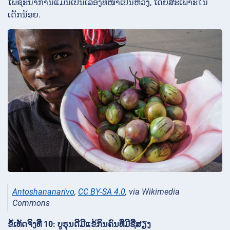
ໂພຊະນາການແມ່ນເປັນເລື່ອງທີ່ໜ້າເປັນຫ່ວງ, ໂດຍສະເພາະໃນ
ເດັກນ້ອຍ.
Antoshananarivo
,
CC BY-SA 4.0
, via Wikimedia
Commons
ຂໍ້ເທັດຈິງທີ່ 10: ບູຣຸນດີມີແຂ້ກິນຄົນທີ່ມີຊື່ສຽງ