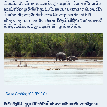
ເລື້ອຍລົມ, ສັດເລືອຄານ, ແລະ ພືດຫຼາຍຊະນິດ. ຕົວຢ່າງທີ່ໂດດເດັ່ນ
ລວມມີກໍຣິລາພູເຂົາທີ່ໃກ້ສູນພັນໃນອຸທະຍານແຫ່ງຊາດກິບິຣາ, ເຊິ່ງ
ເປັນສ່ວນໜຶ່ງຂອງສັດທີ່ເປັນເອກະລັກຂອງອາລເບີຕາຍຣິຟທີ່
ກວ້າງຂວາງ. ນອກຈາກນັ້ນ, ປະເທດນີ້ຍັງເປັນທີ່ຮູ້ຈັກໃນດ້ານການມີ
ນົກທີ່ອຸດົມສົມບູນ, ມີຫຼາຍຊະນິດທີ່ດຶງດູດນັກເບິ່ງນົກ.
Dave Proffer
,
(CC BY 2.0)
ຂໍ້ເທັດຈິງທີ່ 4: ບູຣຸນດີຍັງບໍ່ທັນຟື້ນຕົວຈາກຜົນກະທົບຂອງສົງຄາມ