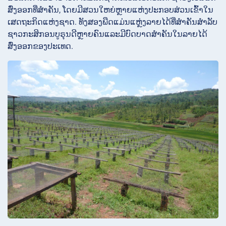
ສົ່ງອອກທີ່ສຳຄັນ, ໂດຍມີສວນໃຫຍ່ຫຼາຍແຫ່ງປະກອບສ່ວນເຂົ້າໃນ
ເສດຖະກິດແຫ່ງຊາດ. ທັງສອງພືດແມ່ນແຫຼ່ງລາຍໄດ້ທີ່ສຳຄັນສຳລັບ
ຊາວກະສິກອນບູຣຸນດີຫຼາຍຄົນແລະມີບົດບາດສຳຄັນໃນລາຍໄດ້
ສົ່ງອອກຂອງປະເທດ.