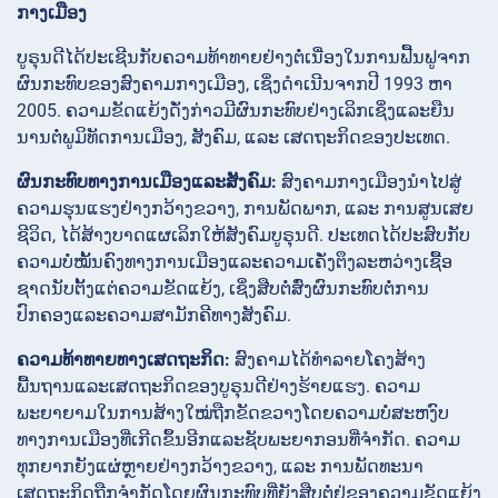
ກາງເມືອງ
ບູຣຸນດີໄດ້ປະເຊີນກັບຄວາມທ້າທາຍຢ່າງຕໍ່ເນື່ອງໃນການຟື້ນຟູຈາກ
ຜົນກະທົບຂອງສົງຄາມກາງເມືອງ, ເຊິ່ງດຳເນີນຈາກປີ 1993 ຫາ
2005. ຄວາມຂັດແຍ້ງດັ່ງກ່າວມີຜົນກະທົບຢ່າງເລິກເຊິ່ງແລະຍືນ
ນານຕໍ່ພູມິທັດການເມືອງ, ສັງຄົມ, ແລະ ເສດຖະກິດຂອງປະເທດ.
ຜົນກະທົບທາງການເມືອງແລະສັງຄົມ:
ສົງຄາມກາງເມືອງນຳໄປສູ່
ຄວາມຮຸນແຮງຢ່າງກວ້າງຂວາງ, ການພັດພາກ, ແລະ ການສູນເສຍ
ຊີວິດ, ໄດ້ສ້າງບາດແຜເລິກໃຫ້ສັງຄົມບູຣຸນດີ. ປະເທດໄດ້ປະສົບກັບ
ຄວາມບໍ່ໝັ້ນຄົງທາງການເມືອງແລະຄວາມເຄັ່ງຕຶງລະຫວ່າງເຊື້ອ
ຊາດນັບຕັ້ງແຕ່ຄວາມຂັດແຍ້ງ, ເຊິ່ງສືບຕໍ່ສົ່ງຜົນກະທົບຕໍ່ການ
ປົກຄອງແລະຄວາມສາມັກຄີທາງສັງຄົມ.
ຄວາມທ້າທາຍທາງເສດຖະກິດ:
ສົງຄາມໄດ້ທຳລາຍໂຄງສ້າງ
ພື້ນຖານແລະເສດຖະກິດຂອງບູຣຸນດີຢ່າງຮ້າຍແຮງ. ຄວາມ
ພະຍາຍາມໃນການສ້າງໃໝ່ຖືກຂັດຂວາງໂດຍຄວາມບໍ່ສະຫງົບ
ທາງການເມືອງທີ່ເກີດຂຶ້ນອີກແລະຊັບພະຍາກອນທີ່ຈຳກັດ. ຄວາມ
ທຸກຍາກຍັງແຜ່ຫຼາຍຢ່າງກວ້າງຂວາງ, ແລະ ການພັດທະນາ
ເສດຖະກິດຖືກຈຳກັດໂດຍຜົນກະທົບທີ່ຍັງສືບຕໍ່ຢູ່ຂອງຄວາມຂັດແຍ້ງ