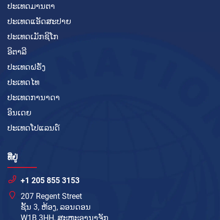
ປະເທດມານຕາ
ປະເທດແອັດສະປາຍ
ປະເທດເມັກຊິໂກ
ອິຕາລີ
ປະເທດຝຣັ່ງ
ປະເທດໄທ
ປະເທດການາດາ
ອິນເດຍ
ປະເທດໂປແລນດ໌
ທີ່ຢູ່
+1 205 855 3153
207 Regent Street
ຊັ້ນ 3, ຫ້ອງ, ລອນດອນ
W1B 3HH, ສະຫະອານາຈັກ