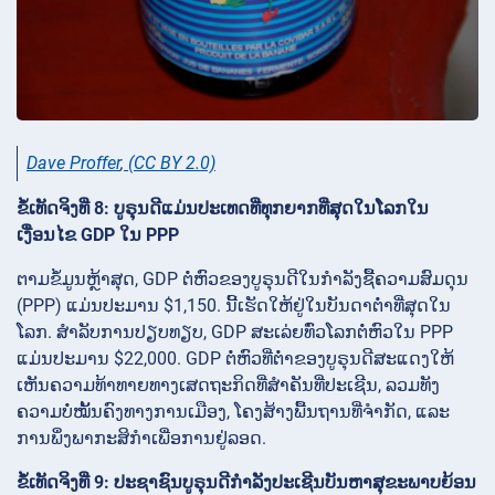
Dave Proffer
,
(CC BY 2.0)
ຂໍ້ເທັດຈິງທີ່ 8: ບູຣຸນດີແມ່ນປະເທດທີ່ທຸກຍາກທີ່ສຸດໃນໂລກໃນ
ເງື່ອນໄຂ GDP ໃນ PPP
ຕາມຂໍ້ມູນຫຼ້າສຸດ, GDP ຕໍ່ຫົວຂອງບູຣຸນດີໃນກຳລັງຊື້ຄວາມສົມດຸນ
(PPP) ແມ່ນປະມານ $1,150. ນີ້ເຮັດໃຫ້ຢູ່ໃນບັນດາຕ່ຳທີ່ສຸດໃນ
ໂລກ. ສຳລັບການປຽບທຽບ, GDP ສະເລ່ຍທົ່ວໂລກຕໍ່ຫົວໃນ PPP
ແມ່ນປະມານ $22,000. GDP ຕໍ່ຫົວທີ່ຕ່ຳຂອງບູຣຸນດີສະແດງໃຫ້
ເຫັນຄວາມທ້າທາຍທາງເສດຖະກິດທີ່ສຳຄັນທີ່ປະເຊີນ, ລວມທັງ
ຄວາມບໍ່ໝັ້ນຄົງທາງການເມືອງ, ໂຄງສ້າງພື້ນຖານທີ່ຈຳກັດ, ແລະ
ການພຶ່ງພາກະສິກຳເພື່ອການຢູ່ລອດ.
ຂໍ້ເທັດຈິງທີ່ 9: ປະຊາຊົນບູຣຸນດີກຳລັງປະເຊີນບັນຫາສຸຂະພາບຍ້ອນ