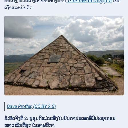
ຕົນເອງ, ກວດເບິ່ງວ່າທ່ານຕ້ອງການ
ໃບຂັບຂີ່ສາກົນໃນບູຣຸນດີ
ເພື່ອ
ເຊົ່າແລະຂັບລົດ.
Dave Proffer
,
(CC BY 2.0)
ຂໍ້ເທັດຈິງທີ່ 2: ບູຣຸນດີແມ່ນໜຶ່ງໃນບັນດາປະເທດທີ່ມີປະຊາກອນ
ໜາແໜ້ນທີ່ສຸດໃນອາຟຣິກາ