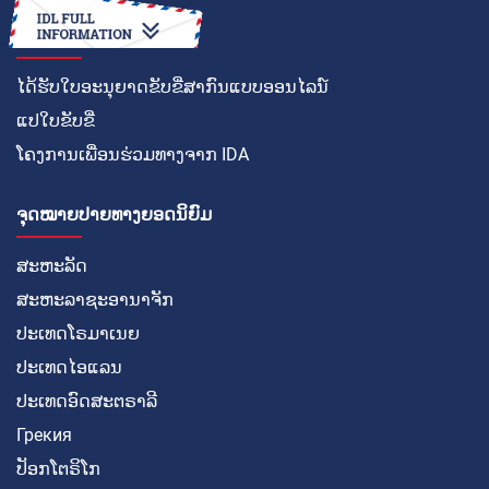
ວິທີໃນການ
ໄດ້ຮັບໃບອະນຸຍາດຂັບຂີ່ສາກົນແບບອອນໄລນ໌
ແປໃບຂັບຂີ່
ໂຄງການເພື່ອນຮ່ວມທາງຈາກ IDA
ຈຸດໝາຍປາຍທາງຍອດນິຍົມ
ສະຫະລັດ
ສະຫະລາຊະອານາຈັກ
ປະເທດໂຣມາເນຍ
ປະເທດໄອແລນ
ປະເທດອົດສະຕຣາລີ
Грекия
ປັອກໂຕຣິໂກ