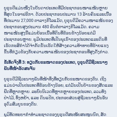
ບູຣຸນດີແມ່ນໜຶ່ງໃນບັນດາປະເທດທີ່ມີປະຊາກອນໜາແໜ້ນຫຼາຍ
ທີ່ສຸດໃນອາຟຣິກາ. ດ້ວຍປະຊາກອນປະມານ 13 ລ້ານຄົນແລະເນື້ອ
ທີ່ປະມານ 27,000 ຕາລາງກິໂລແມັດ, ບູຣຸນດີມີຄວາມໜາແໜ້ນຂອງ
ປະຊາກອນສູງປະມານ 480 ຄົນຕໍ່ຕາລາງກິໂລແມັດ. ຄວາມ
ໜາແໜ້ນສູງນີ້ແມ່ນຍ້ອນເນື້ອທີ່ດິນທີ່ຂ້ອນຂ້າງນ້ອຍແຕ່ມີ
ປະຊາກອນຫຼາຍ. ພູມິປະເທດທີ່ເປັນພູເຂົາຂອງປະເທດແລະດິນທີ່
ເຮັດກະສິກຳໄດ້ຈຳກັດນັ້ນເຮັດໃຫ້ສ້າງຄວາມທ້າທາຍທີ່ຮ້າຍແຮງ
ຂຶ້ນທີ່ກ່ຽວຂ້ອງກັບຄວາມໜາແໜ້ນຂອງປະຊາກອນທີ່ສູງດັ່ງກ່າວ.
ຂໍ້ເທັດຈິງທີ່ 3: ທຽບກັບຂະໜາດຂອງປະເທດ, ບູຣຸນດີມີຊີວະນາໆ
ພັນທີ່ໜ້າອັດສະຈັນ
ບູຣຸນດີມີຊີວະນາໆພັນທີ່ໜ້າທຶ່ງທີ່ທຽບກັບຂະໜາດຂອງຕົນ. ເຖິງ
ແມ່ນວ່າເປັນປະເທດທີ່ຂ້ອນຂ້າງນ້ອຍ, ແຕ່ມັນເປັນບ້ານຂອງສັດແລະ
ພືດທີ່ຫຼາກຫຼາຍ. ລະບົບນິເວດທີ່ຫຼາກຫຼາຍຂອງປະເທດ, ລວມທັງ
ປ່າໄມ້, ທົ່ງຫຍ້າ, ແລະ ດິນແປ້ກ, ປະກອບສ່ວນສູ່ຊີວະນາໆພັນອັນ
ອຸດົມສົມບູນຂອງຕົນ.
ພູມິທັດທະຍາກຳທໍາມະຊາດຂອງບູຣຸນດີສະໜັບສະໜູນນົກ, ສັດ