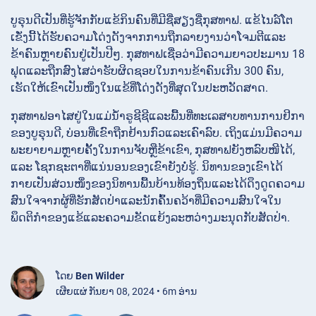
ບູຣຸນດີເປັນທີ່ຮູ້ຈັກກັບແຂ້ກິນຄົນທີ່ມີຊື່ສຽງຊື່ກຸສທາຟ. ແຂ້ໄນລ໌ໂຕ
ເຂັ່ງນີ້ໄດ້ຮັບຄວາມໂດ່ງດັງຈາກການຖືກລາຍງານວ່າໂຈມຕີແລະ
ຂ້າຄົນຫຼາຍຄົນຢູ່ເປັນປີໆ. ກຸສທາຟເຊື່ອວ່າມີຄວາມຍາວປະມານ 18
ຟຸດແລະຖືກສົງໄສວ່າຮັບຜິດຊອບໃນການຂ້າຄົນເກີນ 300 ຄົນ,
ເຮັດໃຫ້ເຂົາເປັນໜຶ່ງໃນແຂ້ທີ່ໂດ່ງດັງທີ່ສຸດໃນປະຫວັດສາດ.
ກຸສທາຟອາໄສຢູ່ໃນແມ່ນ້ຳຣູຊີຊີແລະພື້ນທີ່ທະເລສາບທານການຢິກາ
ຂອງບູຣຸນດີ, ບ່ອນທີ່ເຂົາຖືກຢ້ານກົວແລະເຄົາລົບ. ເຖິງແມ່ນມີຄວາມ
ພະຍາຍາມຫຼາຍຄັ້ງໃນການຈັບຫຼືຂ້າເຂົາ, ກຸສທາຟຍັງຫລົບໜີໄດ້,
ແລະ ໂຊກຊະຕາທີ່ແນ່ນອນຂອງເຂົາຍັງບໍ່ຮູ້. ນິທານຂອງເຂົາໄດ້
ກາຍເປັນສ່ວນໜຶ່ງຂອງນິທານພື້ນບ້ານທ້ອງຖິ່ນແລະໄດ້ດຶງດູດຄວາມ
ສົນໃຈຈາກຜູ້ທີ່ຮັກສັດປ່າແລະນັກຄົ້ນຄວ້າທີ່ມີຄວາມສົນໃຈໃນ
ພຶດຕິກຳຂອງແຂ້ແລະຄວາມຂັດແຍ້ງລະຫວ່າງມະນຸດກັບສັດປ່າ.
ໂດຍ
Ben Wilder
ເຜີຍແຜ່ ກັນຍາ 08, 2024 • 6m ອ່ານ