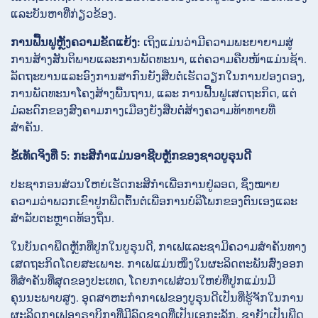
ແລະບັນຫາທີ່ກ່ຽວຂ້ອງ.
ການຟື້ນຟູຫຼັງຄວາມຂັດແຍ້ງ:
ເຖິງແມ່ນວ່າມີຄວາມພະຍາຍາມສູ່
ການສ້າງສັນຕິພາບແລະການພັດທະນາ, ແຕ່ຄວາມຄືບໜ້າແມ່ນຊ້າ.
ລັດຖະບານແລະອົງການສາກົນຍັງສືບຕໍ່ເຮັດວຽກໃນການປອງດອງ,
ການພັດທະນາໂຄງສ້າງພື້ນຖານ, ແລະ ການຟື້ນຟູເສດຖະກິດ, ແຕ່
ມໍລະດົກຂອງສົງຄາມກາງເມືອງຍັງສືບຕໍ່ສ້າງຄວາມທ້າທາຍທີ່
ສຳຄັນ.
ຂໍ້ເທັດຈິງທີ່ 5: ກະສິກຳແມ່ນອາຊີບຫຼັກຂອງຊາວບູຣຸນດີ
ປະຊາກອນສ່ວນໃຫຍ່ເຮັດກະສິກຳເພື່ອການຢູ່ລອດ, ຊຶ່ງໝາຍ
ຄວາມວ່າພວກເຂົາປູກພືດຕົ້ນຕໍເພື່ອການບໍລິໂພກຂອງຕົນເອງແລະ
ສຳລັບຕະຫຼາດທ້ອງຖິ່ນ.
ໃນບັນດາພືດຫຼັກທີ່ປູກໃນບູຣຸນດີ, ກາເຟແລະຊາມີຄວາມສຳຄັນທາງ
ເສດຖະກິດໂດຍສະເພາະ. ກາເຟແມ່ນໜຶ່ງໃນຜະລິດຕະພັນສົ່ງອອກ
ທີ່ສຳຄັນທີ່ສຸດຂອງປະເທດ, ໂດຍກາເຟສ່ວນໃຫຍ່ທີ່ປູກແມ່ນມີ
ຄຸນນະພາບສູງ. ອຸດສາຫະກຳກາເຟຂອງບູຣຸນດີເປັນທີ່ຮູ້ຈັກໃນການ
ຜະລິດກາເຟອາຣາບິກາທີ່ມີລົດຊາດທີ່ເປັນເອກະລັກ. ຊາຍັງເປັນພືດ