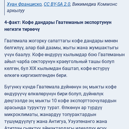
Хуан Франциско
,
CC BY-SA 2.0
, Викимедиа Коммонс
аркылуу
4-факт: Кофе дандары Гватеманын экспортунун
негизги тирөөчү
Гватемала жогорку сапаттагы кофе дандары менен
белгилүү, алар бай даамы, жыты жана жумшактыгы
үчүн баалуу. Кофе өндүрүү кылымдар бою Гватеманын
айыл чарба секторунун краеугольный ташы болуп
келген, бул XIX кылымдан баштап, кофе өстүрүү
өлкөгө киргизилгенден бери.
Бүгүнкү күндө Гватемала дүйнөнүн эң мыкты кофе
өндүрүүчү өлкөлөрүнүн бири болуп, дүйнөлүк
деңгээлде эң мыкты 10 кофе экспорттоочулардын
арасында туруктуу турат. Өлкөнүн ар түрдүү
микроклиматы, жанардуу топурактардын
түшүмдүүлүгү жана Антигуа, Уэуэтенанго жана
Атитлан сыяктуу аймактардагы идеалдуу өсүү