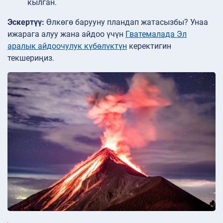
кылган.
Эскертүү:
Өлкөгө барууну пландап жатасызбы? Унаа
ижарага алуу жана айдоо үчүн
Гватемалада Эл
аралык айдоочулук күбөлүктүн
керектигин
текшериңиз.