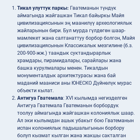
Тикал улуттук паркы:
Гватеманын түндүк
аймагында жайгашкан Тикал байыркы Майя
цивилизациясынын эң маанилүү археологиялык
жайларынын бири. Бул мурда гүлдөгөн шаар-
мамлекет жана салтанаттуу борбор болгон, Майя
цивилизациясынын Классикалык мезгилине (б.з.
200-900-жж.) таандык суктандырарлык
храмдары, пирамидалары, сарайлары жана
башка курулмалары менен. Тикалдын
монументалдык архитектурасы жана бай
маданий мааниси аны ЮНЕСКО Дүйнөлүк мурас
объекти кылат.
Антигуа Гватемала
: XVI кылымда негизделген
Антигуа Гватемала Гватеманын борбордук
тоолуу аймагында жайгашкан колониялык шаар.
Ал эки кылымдан ашык убакыт бою Гватеманын
испан колониялык падышалыгынын борбору
болуп кызмат кылган жана жакшы сакталган