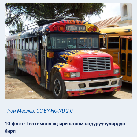
Рой Меслер
,
CC BY-NC-ND 2.0
10-факт: Гватемала эң ири жашм өндүрүүчүлөрдүн
бири