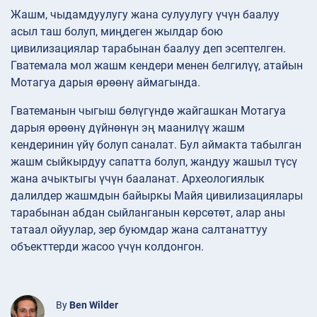
Жашм, чыдамдуулугу жана сулуулугу үчүн баалуу
асыл таш болуп, миңдеген жылдар бою
цивилизациялар тарабынан баалуу деп эсептелген.
Гватемала мол жашм кендери менен белгилүү, атайын
Мотагуа дарыя өрөөнү аймагында.
Гватеманын чыгыш бөлүгүндө жайгашкан Мотагуа
дарыя өрөөнү дүйнөнүн эң маанилүү жашм
кендеринин үйү болуп саналат. Бул аймакта табылган
жашм сыйкырдуу сапатта болуп, жандуу жашыл түсү
жана ачыктыгы үчүн бааланат. Археологиялык
далилдер жашмдын байыркы Майя цивилизациялары
тарабынан абдан сыйланганын көрсөтөт, алар аны
татаал ойуулар, зер буюмдар жана салтанаттуу
объекттерди жасоо үчүн колдонгон.
By
Ben Wilder