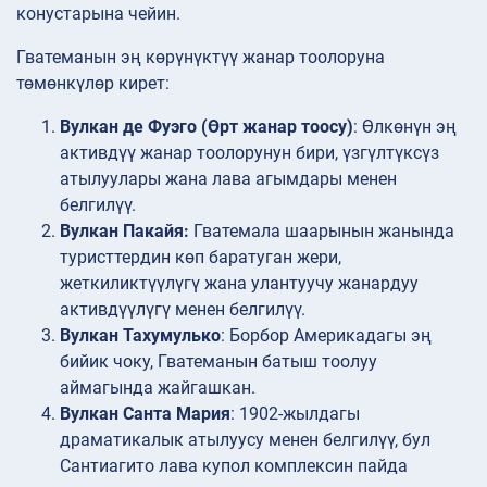
конустарына чейин.
Гватеманын эң көрүнүктүү жанар тоолоруна
төмөнкүлөр кирет:
Вулкан де Фуэго (Өрт жанар тоосу)
: Өлкөнүн эң
активдүү жанар тоолорунун бири, үзгүлтүксүз
атылуулары жана лава агымдары менен
белгилүү.
Вулкан Пакайя:
Гватемала шаарынын жанында
туристтердин көп баратуган жери,
жеткиликтүүлүгү жана улантуучу жанардуу
активдүүлүгү менен белгилүү.
Вулкан Тахумулько
: Борбор Америкадагы эң
бийик чоку, Гватеманын батыш тоолуу
аймагында жайгашкан.
Вулкан Санта Мария
: 1902-жылдагы
драматикалык атылуусу менен белгилүү, бул
Сантиагито лава купол комплексин пайда