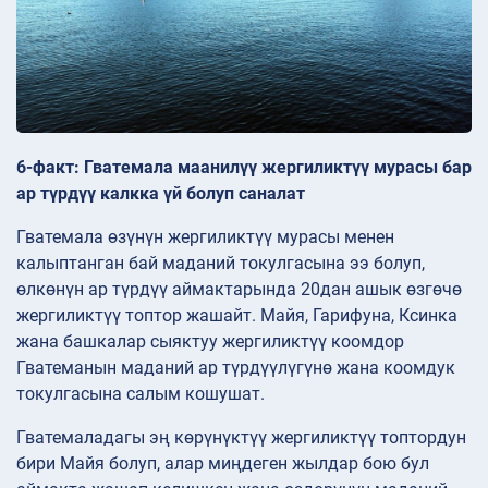
6-факт: Гватемала маанилүү жергиликтүү мурасы бар
ар түрдүү калкка үй болуп саналат
Гватемала өзүнүн жергиликтүү мурасы менен
калыптанган бай маданий токулгасына ээ болуп,
өлкөнүн ар түрдүү аймактарында 20дан ашык өзгөчө
жергиликтүү топтор жашайт. Майя, Гарифуна, Ксинка
жана башкалар сыяктуу жергиликтүү коомдор
Гватеманын маданий ар түрдүүлүгүнө жана коомдук
токулгасына салым кошушат.
Гватемаладагы эң көрүнүктүү жергиликтүү топтордун
бири Майя болуп, алар миңдеген жылдар бою бул