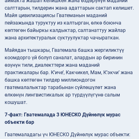
аймакта жашап келишкен жана өздөрүнүн маданий
салттарын, тилдерин жана адаттарын сактап келишет.
Майя цивилизациясы Гватеманын маданий
пейзажында туруктуу из калтырган, өлкө боюнча
көптөгөн байыркы калдыктар, салтанаттуу жайлар
жана архитектуралык суктуулуктар чачыраткан.
Майядан тышкары, Гватемала башка жергиликтүү
коомдорго үй болуп саналат, алардын ар биринин
өзүнүн тили, диалекттери жана маданий
практикалары бар. К’иче’, Какчикел, Мам, К’экчи’ жана
башка көптөгөн тилдер миллиондогон
гватемалалыктар тарабынан сүйлөшүлөт жана
өлкөнүн лингвистикалык ар түрдүүлүгүнө салым
кошушат.
7-факт: Гватемалада 3 ЮНЕСКО Дүйнөлүк мурас
объекти бар
Гватемаладагы үч ЮНЕСКО Дүйнөлүк мурас объекти: