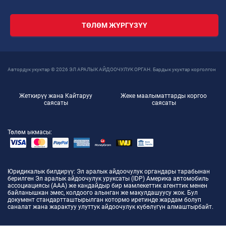
ТӨЛӨМ ЖҮРГҮЗҮҮ
Автордук укуктар © 2026 ЭЛ АРАЛЫК АЙДООЧУЛУК ОРГАН. Бардык укуктар корголгон
Жеткирүү жана Кайтаруу
Жеке маалыматтарды коргоо
саясаты
саясаты
Төлөм ыкмасы:
Юридикалык билдирүү
: Эл аралык айдоочулук органдары тарабынан
берилген Эл аралык айдоочулук уруксаты (IDP) Америка автомобиль
ассоциациясы (ААА) же кандайдыр бир мамлекеттик агенттик менен
байланышкан эмес, колдоого алынган же макулдашуусу жок. Бул
документ стандартташтырылган котормо иретинде жардам болуп
саналат жана жарактуу улуттук айдоочулук күбөлүгүн алмаштырбайт.