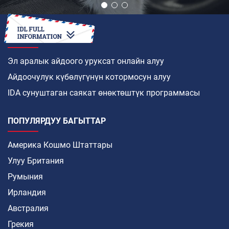
КАНТИП
Эл аралык айдоого уруксат онлайн алуу
Айдоочулук күбөлүгүнүн котормосун алуу
IDA сунуштаган саякат өнөктөштүк программасы
ПОПУЛЯРДУУ БАГЫТТАР
Америка Кошмо Штаттары
Улуу Британия
Румыния
Ирландия
Австралия
Грекия