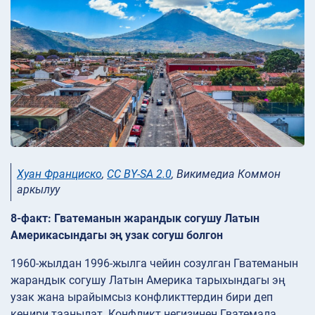
Хуан Франциско
,
CC BY-SA 2.0
, Викимедиа Коммон
аркылуу
8-факт: Гватеманын жарандык согушу Латын
Америкасындагы эң узак согуш болгон
1960-жылдан 1996-жылга чейин созулган Гватеманын
жарандык согушу Латын Америка тарыхындагы эң
узак жана ырайымсыз конфликттердин бири деп
кеңири таанылат. Конфликт негизинен Гватемала