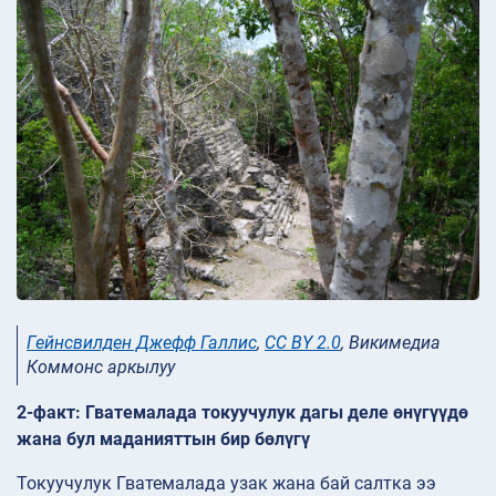
Гейнсвилден Джефф Галлис
,
CC BY 2.0
, Викимедиа
Коммонс аркылуу
2-факт: Гватемалада токуучулук дагы деле өнүгүүдө
жана бул маданияттын бир бөлүгү
Токуучулук Гватемалада узак жана бай салтка ээ