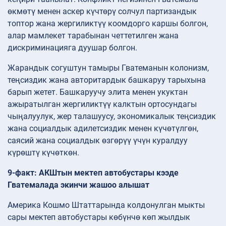
өкмөтү менен аскер күчтөрү солчул партизандык
топтор жана жергиликтүү коомдорго каршы болгон,
алар мамлекет тарабынан четтетилген жана
дискриминацияга дуушар болгон.
Жарандык согуштун тамыры Гватеманын колонизм,
теңсиздик жана авторитардык башкаруу тарыхына
барып жетет. Башкаруучу элита менен укуктан
ажыратылган жергиликтүү калктын ортосундагы
чыңалуулук, жер талашуусу, экономикалык теңсиздик
жана социалдык адилетсиздик менен күчөтүлгөн,
саясий жана социалдык өзгөрүү үчүн куралдуу
күрөштү күчөткөн.
9-факт: АКШтын мектеп автобустары кээде
Гватемалада экинчи жашоо алышат
Америка Кошмо Штаттарында колдонулган мыкты
сары мектеп автобустары көбүнчө көп жылдык