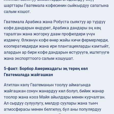
шарттары Гватемала кофесинин сыйкырдуу сапатына
салым кошот.
Гватемала Арабика жана Робуста сыяктуу ар түрдүү
кофе дандарын өндүрөт, Арабика дандары эң кең
таралган жана жогорку даам профилдери үчүн
издөөчү. Өлкөнүн кофе өнөр жайы кичи фермерлерди,
кооперативдерди жана ири плантацияларды камтыйт,
алардын ар бири кофе дандарын өстүрүүгө, иштетүүгө
жана экспорттоого салым кошушат.
5-факт: Борбор Америкадагы эң терең көл
Гватемалада жайгашкан
Атитлан көлү Гватеманын тоолуу аймагында
жайгашкан сонун жанардуу көл болуп, бийик жанар
тоолор жана кооз Майя айылдары менен курчалган.
Ал сырдуу сулуулугу, мөлдүр суулары жана тынч
атмосферасы менен белгилүү, бул аны популярдуу