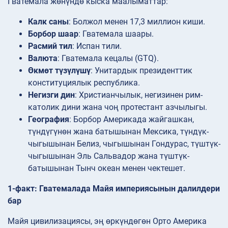
Гватемала жөнүндө кыска маалыматтар:
Калк саны
: Болжол менен 17,3 миллион киши.
Борбор шаар
: Гватемала шаары.
Расмий тил
: Испан тили.
Валюта
: Гватемала кецалы (GTQ).
Өкмөт түзүлүшү
: Унитардык президенттик
конституциялык республика.
Негизги дин
: Христианчылык, негизинен рим-
католик дини жана чоң протестант азчылыгы.
География
: Борбор Америкада жайгашкан,
түндүгүнөн жана батышынан Мексика, түндүк-
чыгышынан Белиз, чыгышынан Гондурас, түштүк-
чыгышынан Эль Сальвадор жана түштүк-
батышынан Тынч океан менен чектешет.
1-факт: Гватемалада Майя империясынын далилдери
бар
Майя цивилизациясы, эң өркүндөгөн Орто Америка