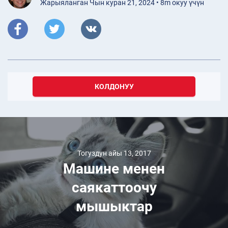
Жарыяланган Чын куран 21, 2024 • 8m окуу үчүн
КОЛДОНУУ
Тогуздун айы 13, 2017
Машине менен
саякаттоочу
мышыктар