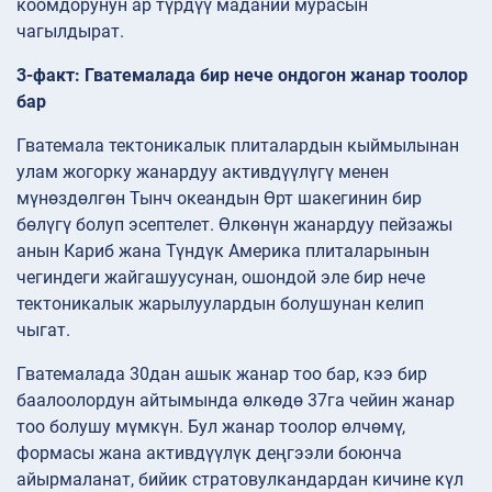
коомдорунун ар түрдүү маданий мурасын
чагылдырат.
3-факт: Гватемалада бир нече ондогон жанар тоолор
бар
Гватемала тектоникалык плиталардын кыймылынан
улам жогорку жанардуу активдүүлүгү менен
мүнөздөлгөн Тынч океандын Өрт шакегинин бир
бөлүгү болуп эсептелет. Өлкөнүн жанардуу пейзажы
анын Кариб жана Түндүк Америка плиталарынын
чегиндеги жайгашуусунан, ошондой эле бир нече
тектоникалык жарылуулардын болушунан келип
чыгат.
Гватемалада 30дан ашык жанар тоо бар, кээ бир
баалоолордун айтымында өлкөдө 37га чейин жанар
тоо болушу мүмкүн. Бул жанар тоолор өлчөмү,
формасы жана активдүүлүк деңгээли боюнча
айырмаланат, бийик стратовулкандардан кичине күл