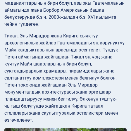
маданияттарынын бири болуп, азыркы Гватемаланын
аймагында жана Борбор Американын башка
бөлүктөрүндө б.з.ч. 2000-жылдан б.з. XVI кылымга
чейин гүлдөгөн.
Тикал, Эль Мирадор жана Кирига сыяктуу
археологиялык жайлар Гватемаладагы эң көрүнүктүү
Майя калдыктарынын арасында эсептелет. Түндүк
Петен аймагында жайгашкан Тикал эң чоң жана
күчтүү Майя шаарларынын бири болуп,
суктандырарлык храмдары, пирамидалары жана
салтанаттуу комплекстери менен белгилүү болгон.
Петен токоюнда жайгашкан Эль Мирадор
монументалдык архитектурасы жана эрте шаар
пландаштыруусу менен белгилүү. Өлкөнүн түштүк-
чыгыш бөлүгүндө жайгашкан Кирига татаал
стелалары жана скульптуралык эстеликтери менен
өзгөчөлөнөт.