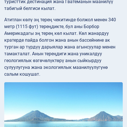
туристтик дестинация жана Гватеманын маанилүү
табигый белгиси кылат.
Атитлан көлү эң терең чекитинде болжол менен 340
метр (1115 фут) тереңдикте, бул аны Борбор
Америкадагы эң терең көл кылат. Көл жанардуу
кратерде пайда болгон жана анын бассейнине ак
турган ар түрдүү дарыялар жана агынсуулар менен
тамакталат. Анын тереңдиги жана уникалдуу
геологиялык өзгөчөлүктөрү анын сыйкырдуу
сулуулугуна жана экологиялык маанилүүлүгүнө
салым кошушат.