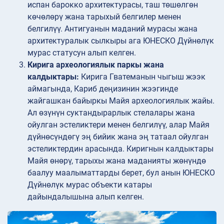
испан барокко архитектурасы, таш төшөлгөн
көчөлөрү жана тарыхый белгилер менен
белгилүү. Антигуанын маданий мурасы жана
архитектуралык сылкыры ага ЮНЕСКО Дүйнөлүк
мурас статусун алып келген.
Кирига археологиялык паркы жана
калдыктары:
Кирига Гватеманын чыгыш жээк
аймагында, Кариб деңизинин жээгинде
жайгашкан байыркы Майя археологиялык жайы.
Ал өзүнүн суктандырарлык стелалары жана
ойулган эстеликтери менен белгилүү, алар Майя
дүйнөсүндөгү эң бийик жана эң татаал ойулган
эстеликтердин арасында. Киригнын калдыктары
Майя өнөрү, тарыхы жана маданияты жөнүндө
баалуу маалыматтарды берет, бул анын ЮНЕСКО
Дүйнөлүк мурас объекти катары
дайындалышына алып келген.