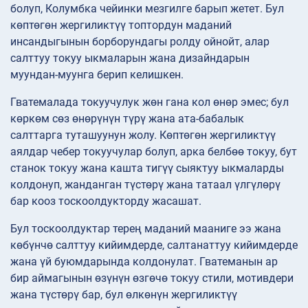
болуп, Колумбка чейинки мезгилге барып жетет. Бул
көптөгөн жергиликтүү топтордун маданий
инсандыгынын борборундагы ролду ойнойт, алар
салттуу токуу ыкмаларын жана дизайндарын
муундан-муунга берип келишкен.
Гватемалада токуучулук жөн гана кол өнөр эмес; бул
көркөм сөз өнөрүнүн түрү жана ата-бабалык
салттарга туташуунун жолу. Көптөгөн жергиликтүү
аялдар чебер токуучулар болуп, арка белбөө токуу, бут
станок токуу жана кашта тигүү сыяктуу ыкмаларды
колдонуп, жанданган түстөрү жана татаал үлгүлөрү
бар кооз тоскоолдукторду жасашат.
Бул тоскоолдуктар терең маданий мааниге ээ жана
көбүнчө салттуу кийимдерде, салтанаттуу кийимдерде
жана үй буюмдарында колдонулат. Гватеманын ар
бир аймагынын өзүнүн өзгөчө токуу стили, мотивдери
жана түстөрү бар, бул өлкөнүн жергиликтүү