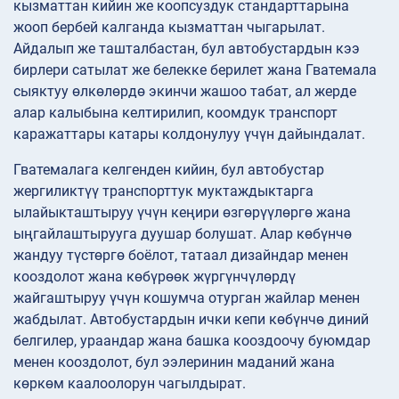
кызматтан кийин же коопсуздук стандарттарына
жооп бербей калганда кызматтан чыгарылат.
Айдалып же ташталбастан, бул автобустардын кээ
бирлери сатылат же белекке берилет жана Гватемала
сыяктуу өлкөлөрдө экинчи жашоо табат, ал жерде
алар калыбына келтирилип, коомдук транспорт
каражаттары катары колдонулуу үчүн дайындалат.
Гватемалага келгенден кийин, бул автобустар
жергиликтүү транспорттук муктаждыктарга
ылайыкташтыруу үчүн кеңири өзгөрүүлөргө жана
ыңгайлаштырууга дуушар болушат. Алар көбүнчө
жандуу түстөргө боёлот, татаал дизайндар менен
кооздолот жана көбүрөөк жүргүнчүлөрдү
жайгаштыруу үчүн кошумча отурган жайлар менен
жабдылат. Автобустардын ички кепи көбүнчө диний
белгилер, ураандар жана башка кооздоочу буюмдар
менен кооздолот, бул ээлеринин маданий жана
көркөм каалоолорун чагылдырат.