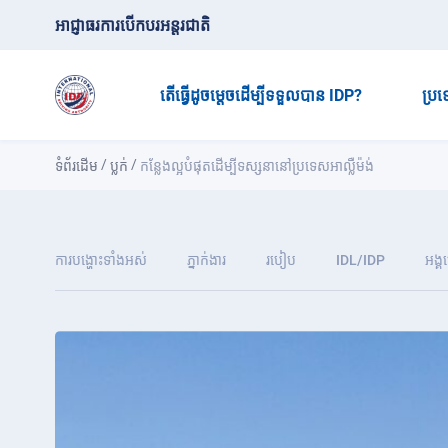
អាជ្ញាធរការបើកបរអន្តរជាតិ
តើធ្វើដូចម្តេចដើម្បីទទួលបាន IDP?
ប្រ
/
/
ទំព័រដើម
ប្លក់
កន្លែងល្អបំផុតដើម្បីទស្សនានៅប្រទេសអាល្លឺម៉ង់
ការបង្ហោះទាំងអស់
ភ្នាក់ងារ
របៀប
IDL/IDP
អង្គ