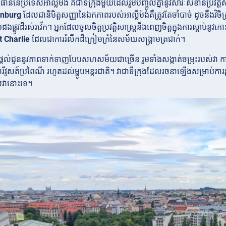
រដ្ឋធានីនៃប្រទេសអាល្លឺម៉ង់ គឺជាទីក្រុងមួយដែលរួមបញ្ចូលគ្នានូវសារៈសំខាន់ប្រវត
enburg
ដែលជានិមិត្តសញ្ញានៃឯកភាពរបស់អាល្លឺម៉ង់គឺត្រូវតែចាំបាច់ ដូចនឹងវិ
ផ្លូវដ៏រស់រវើក។ អ្នកដែលចូលចិត្តប្រវត្តិសាស្រ្តនឹងពេញចិត្តក្នុងការស្តាប់នូវកោ
 Charlie
ដែលជាការរំលឹកដ៏ក្រៀមក្រំនៃសម័យសង្រ្គាមត្រជាក់។
ក៏ផ្តល់ជូននូវភាពទាក់ទាញបែបសហសម័យជាច្រើន រួមទាំងសង្កាត់ចម្រុះរបស់វា 
ារីវូសត៍ប្រពៃណី រហូតដល់ម្ហូបអន្តរជាតិ។ វាជាទីក្រុងដែលរចនាឡើងសម្រាប់ការរុករ
ស់វានោះទេ។