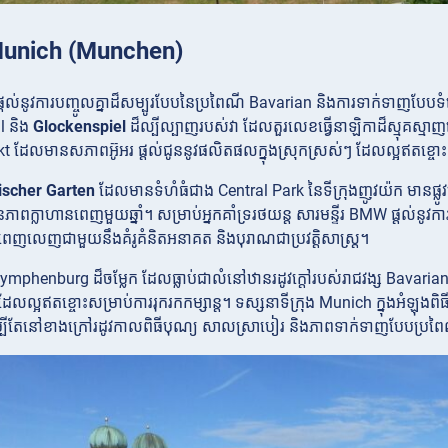
ង Munich (Munchen)
ផ្តល់នូវការបញ្ចូលគ្នាដ៏សម្បូរបែបនៃប្រពៃណី Bavarian និងការទាក់ទាញបែប
l និង
Glockenspiel
ដ៏ល្បីល្បាញរបស់វា ដែលតួរលេខធ្វើនាឡិកាដ៏ស្មុគស្មាញធ
t ដែលមានសភាពអ៊ូអរ ផ្តល់ជូននូវផលិតផលក្នុងស្រុកស្រស់ៗ ដែលល្អឥតខ្ចោ
ischer Garten
ដែលមានទំហំធំជាង Central Park នៃទីក្រុងញូវយ៉ក មានផ្លូ
នភាពក្លាហានពេញមួយឆ្នាំ។ សម្រាប់អ្នកគាំទ្ររថយន្ត សារមន្ទីរ
BMW ផ្តល់នូវកា
លេញជាមួយនឹងគំរូគំនិតអនាគត និងបុរាណជាប្រវត្តិសាស្ត្រ។
ymphenburg ដ៏ចម្លែក ដែលធ្លាប់ជាលំនៅឋានរដូវក្តៅរបស់រាជវង្ស Bavarian 
ដែលល្អឥតខ្ចោះសម្រាប់ការរុករកកម្សាន្ត។ ទស្សនាទីក្រុង Munich ក្នុងអំឡុងពិ
តែសូម្បីតែនៅខាងក្រៅរដូវកាលពិធីបុណ្យ សាលស្រាបៀរ និងភាពទាក់ទាញបែបប្រព