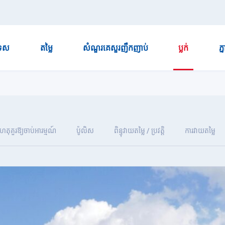
ទេស
តម្លៃ
សំណួរគេសួរញឹកញាប់
ប្លក់
ភ្
ហេតុគួរឱ្យចាប់អារម្មណ៍
ប៉ូលិស
ពិន្ទុវាយតម្លៃ / ប្រវត្តិ
ការវាយតម្លៃ