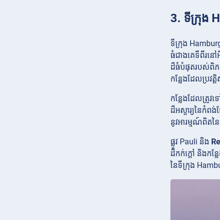
3. ទីក្រុ
ទីក្រុង Hamburg
ធំជាងគេទីពីរនៅអ
ដ៏ធំបំផុតរបស់ពិ
កន្លែងដែលប្រវត្ត
កន្លែងដែលត្រូវ
ដ៏អស្ចារ្យនៃកំពង
នូវអារម្មណ៍ពិត
ផ្លូវ Pauli និង
Re
ដ៏កក់ក្ដៅ និងកន្លែ
នៃទីក្រុង Hamb