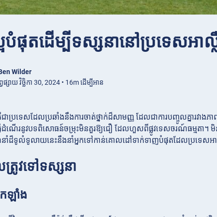
្អបំផុតដើម្បីទស្សនានៅប្រទេសអាល្លឺ
Ben Wilder
្វផ្សាយ វិច្ឆិកា 30, 2024 • 16m ដើម្បីអាន
ឺជាប្រទេសដែលប្រឆាំងនឹងការចាត់ថ្នាក់ដ៏សាមញ្ញ ដែលជាការបញ្ចូលគ្នារវាងភ
កធ្វើដំណើរនូវបទពិសោធន៍ចម្រុះមិនគួរឱ្យជឿ ដែលហួសពីផ្លូវទេសចរណ៍ធម្មតា។ មិនថាអ្
ែនាំដ៏ទូលំទូលាយនេះនឹងនាំអ្នកទៅកាន់គោលដៅទាក់ទាញបំផុតដែលប្រទេសអាឡឺ
ែលត្រូវទៅទស្សនា
៊ែកឡាំង