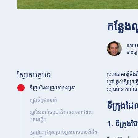
កន្លែងល
ដោយ
បានផ្សព
ស្វែរកអត្ថបទ
ប្រទេសអាឡឺម៉ង់គ
ជ្រៅ ផ្តល់ឱ្យអ្ន
ទីក្រុងដែលត្រូវទៅទស្សនា
វប្បធម៌ទេ ការណ
ត្បូងទីក្រុងលាក់
ទីក្រុងដ
ស្នាដៃរបស់ធម្មជាតិ៖ ទេសភាពដែល
ដកដង្ហើម
1. ទីក្រុងប
ប្រាជ្ញាអនុវត្តសម្រាប់អ្នកទេសចរចង់ដឹង