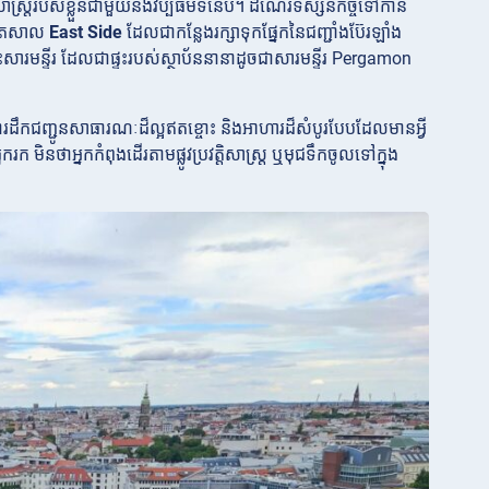
្តិសាស្រ្តរបស់ខ្លួនជាមួយនឹងវប្បធម៌ទំនើប។ ដំណើរទស្សនកិច្ចទៅកាន់
ចិត្រសាល
East Side
ដែលជាកន្លែងរក្សាទុកផ្នែកនៃជញ្ជាំងប៊ែរឡាំង
ះសារមន្ទីរ
ដែលជាផ្ទះរបស់ស្ថាប័ននានាដូចជាសារមន្ទីរ Pergamon
ការដឹកជញ្ជូនសាធារណៈដ៏ល្អឥតខ្ចោះ និងអាហារដ៏សំបូរបែបដែលមានអ្វី
ក មិនថាអ្នកកំពុងដើរតាមផ្លូវប្រវត្តិសាស្ត្រ ឬមុជទឹកចូលទៅក្នុង