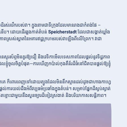
លដ៏រស់រវើករបស់វា។ ក្នុងនាមជាទីក្រុងដែលមានរាងជាកំពង់ផែ –
៌ទំនើប។ ដោយដើរឆ្លងកាត់តំបន់
Speicherstadt
ដែលជាសង្កាត់ឃ្លាំង
ដោយភាពស្រស់ស្អាតនៃអគារឥដ្ឋក្រហមរបស់វាឡើងពីលើព្រែក។ វាជា
សូរស័ព្ទមិនគួរឱ្យជឿ និងវេទិកាមើលទេសភាពដែលផ្តល់នូវទិដ្ឋភាព
្ញុំចូលចិត្តបំផុត—ការឃើញកប៉ាល់កុងតឺន័រដ៏ធំនៅជិតបានផ្តល់ឱ្យខ្ញុំ
គេ ក៏ពោរពេញទៅដោយត្បូងដែលមិននឹកស្មានដល់ដូចជាហាងកាហ្វេ
ល់​ការយល់ដឹង​អំពី​វប្បធម៌​ប្រឆាំង​ក្នុង​តំបន់។ សម្រាប់ផ្នែកដ៏ស្ងប់ស្ងាត់
៏ល្អឥតខ្ចោះជាមួយនឹងសួនច្បារដ៏ខៀវស្រងាត់ និងបរិយាកាសសន្តិភាព។