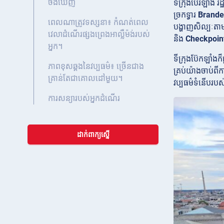
ចង់ឃើញ
ទីក្រុងប៊ែរឡាំង 
ច្រកទ្វារ
Brand
ពេលណាត្រូវទស្សនា៖ កំណត់ពេល
បង្ហាញសិល្បៈតាមដង
វេលាដំណើរផ្សងព្រេងអាល្លឺម៉ង់របស់
និង
Checkpoint
អ្នក។
ទីក្រុងប៊ែកឡាំង
ភាពខុសឆ្គងនៃវប្បធម៌៖ ច្រើនជាង
គ្រប់យ៉ាងចាប់ពីក
គ្រាន់តែជាគោលដៅមួយ។
វប្បធម៌ទំនើបរប
ការសន្យារបស់អ្នកដំណើរ
ដាក់ពាក្យស្នើ