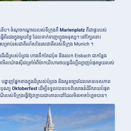
ទំនើប។ ចំណុចកណ្តាលរបស់ទីក្រុងគឺ
Marienplatz
គឺជាផ្ទះរបស់
្វើពីរដងក្នុងមួយថ្ងៃ ដែលទាក់ទាញហ្វូងមនុស្ស។ នៅក្បែរនោះ
ះសម្រាប់រសជាតិរហ័សនៃរសជាតិរបស់ទីក្រុង Munich ។
វដើរដ៏ស្រស់បំព្រង ហាងទឹកតែជប៉ុន និងរលក Eisbach ជាកន្លែង
រមើលយ៉ាងស៊ីជម្រៅអំពីម៉ាកយីហោរថយន្តដ៏ល្បីល្បាញបំផុតមួយរបស់
បង្ហាញផ្នែកខាងក្នុងដ៏ស្រស់បំព្រង និងសួនច្បារដែលមានទេសភាព
ធីបុណ្យ
Oktoberfest
ដើម្បីទទួលបានបទពិសោធន៍ដ៏រីករាយបំផុត
ៃណីរបស់ទីក្រុងធ្វើឱ្យវាក្លាយជាគោលដៅដែលមិនអាចបំភ្លេចបាន។