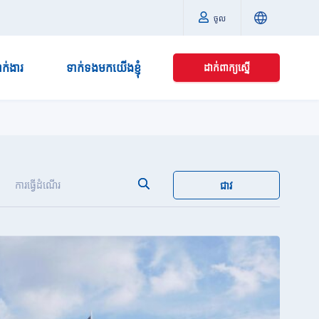
ចូល
នាក់ងារ
ទាក់ទងមកយើងខ្ញុំ
ដាក់ពាក្យស្នើ
ការធ្វើដំណើរ
ជាវ