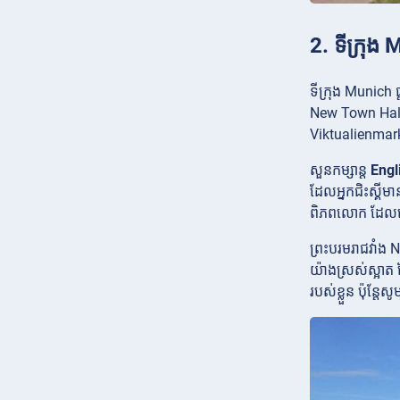
2. ទីក្រុ
ទីក្រុង Munich 
New Town Hal
Viktualienmark
សួនកម្សាន្ត
Engl
ដែលអ្នកជិះស្គីមា
ពិភពលោក ដែលពេញ
ព្រះបរមរាជវាំង
N
យ៉ាងស្រស់ស្អាត 
របស់ខ្លួន ប៉ុន្