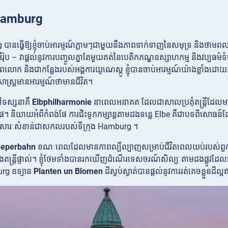
ង Hamburg
 បានធ្វើឱ្យខ្ញុំចាប់អារម្មណ៍ភ្លាមៗជាមួយនឹងភាពទាក់ទាញនៃសមុទ្រ និងថាមព
ឺរ៉ុប – វាផ្តល់នូវការបញ្ចូលគ្នាតែមួយគត់នៃបេតិកភណ្ឌឧស្សាហកម្ម និងវប្បធម
ភពលោក និងជាកន្លែងរបស់អង្គការយូណេស្កូ ខ្ញុំបានចាប់អារម្មណ៍យ៉ាងខ្លាំង
ិសាស្ត្រមានអារម្មណ៍ថាមានជីវិត។
ទៅទស្សនាគឺ
Elbphilharmonie
នាពេលអនាគត ដែលជាសាលប្រគុំតន្ត្រីដែលមាន
់ផែ។ និយាយអំពីកំពង់ផែ ការជិះទូកកម្សាន្តតាមដងទន្លេ Elbe គឺជាបទពិសោធន៍ដែលខ
នៃសារៈសំខាន់ជាសកលរបស់ទីក្រុង Hamburg ។
eperbahn
ខណៈពេលដែលមានភាពល្បីល្បាញសម្រាប់ជីវិតពេលយប់របស់ពួក
ងតន្ត្រីផ្ទាល់។ ខ្ញុំ​ថែមទាំង​បាន​រក​ឃើញ​ដំណើរ​ទេសចរណ៍​សិល្បៈ​តាម​ដងផ្លូវ​ដែល​ផ្ត
urg ឧទ្យាន
Planten un Blomen
ដ៏ស្ងប់ស្ងាត់បានផ្តល់នូវការរត់គេចខ្លួនដ