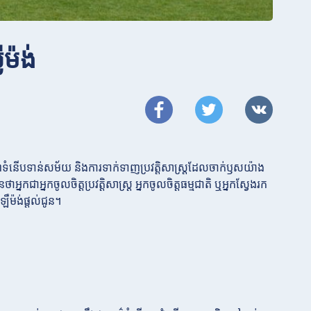
ម៉ង់
ាពទំនើបទាន់សម័យ និងការទាក់ទាញប្រវត្តិសាស្ត្រដែលចាក់ឫសយ៉ាង
នកជាអ្នកចូលចិត្តប្រវត្តិសាស្ត្រ អ្នកចូលចិត្តធម្មជាតិ ឬអ្នកស្វែងរក
ម៉ង់ផ្តល់ជូន។