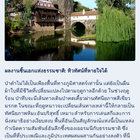
ผลงานชิ้นเอกแห่งธรรมชาติ: ทิวทัศน์ที่หายใจได้
ป่าดำไม่ได้เป็นเพียงพื้นที่ทางภูมิศาสตร์เท่านั้น แต่ยังเป็นผืน
ผ้าใบที่มีชีวิตที่เปลี่ยนแปลงไปตามฤดูกาลอีกด้วย ในช่วงฤดู
ร้อน ป่าทึบจะมีเส้นทางเดินป่าคดเคี้ยวผ่านทัศนียภาพสีเขียว
มรกต ในขณะที่ฤดูหนาวจะเปลี่ยนเส้นทางเหล่านี้ให้กลายเป็น
ทัศนียภาพหิมะอันบริสุทธิ์ เหมาะสำหรับการเล่นสกีและการ
นั่งสมาธิอย่างเงียบสงบ พื้นที่อันเป็นสัญลักษณ์แห่งนี้เป็นแหล่ง
กำเนิดความสัมพันธ์อันลึกซึ้งของเยอรมนีกับธรรมชาติ ซึ่ง
เป็นที่ที่ประเพณีและภูมิประเทศผสมผสานกันอย่างลงตัว ที่นี่