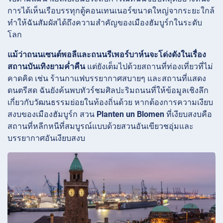
การได้เห็นเรือบรรทุกตู้คอนเทนเนอร์ขนาดใหญ่จากระยะใกล้
ทำให้ฉันสัมผัสได้ถึงความสำคัญของเมืองฮัมบูร์กในระดับ
โลก
แม้ว่าถนนเซนต์พอลีและถนนรีเพอร์บาห์นจะโด่งดังในเรื่อง
สถานบันเทิงยามค่ำคืน
แต่ยังเต็มไปด้วยสถานที่ท่องเที่ยวที่ไม่
คาดคิด เช่น ร้านกาแฟบรรยากาศสบายๆ และสถานที่แสดง
ดนตรีสด ฉันยังค้นพบทัวร์ชมศิลปะริมถนนที่ให้ข้อมูลเชิงลึก
เกี่ยวกับวัฒนธรรมย่อยในท้องถิ่นด้วย หากต้องการความเงียบ
สงบของเมืองฮัมบูร์ก สวน
Planten un Blomen
ที่เงียบสงบคือ
สถานที่หลีกหนีที่สมบูรณ์แบบด้วยสวนอันเขียวชอุ่มและ
บรรยากาศอันเงียบสงบ