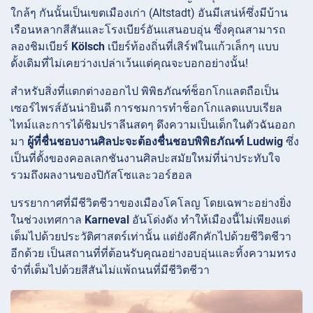
ใกล้ๆ กันนั้นเป็นเขตเมืองเก่า (Altstadt) อันมีเสน่ห์ซึ่งมีบ้าน
เรือนหลากสีสันและโรงเบียร์อันแสนอบอุ่น ซึ่งคุณสามารถ
ลองชิมเบียร์
Kölsch
เบียร์ท้องถิ่นที่เสิร์ฟในแก้วเล็กๆ แบบ
ดั้งเดิมที่ไม่เคยว่างเปล่าเว้นแต่คุณจะบอกอย่างนั้น!
สำหรับสิ่งที่แตกต่างออกไป
พิพิธภัณฑ์ช็อกโกแลตถือเป็น
เซอร์ไพรส์อันน่ายินดี การชมการทำช็อกโกแลตแบบเรียล
ไทม์และการได้ชิมปราลีนสดๆ ดึงความเป็นเด็กในตัวฉันออก
มา
ผู้ที่ชื่นชอบงานศิลปะจะต้องชื่นชอบพิพิธภัณฑ์ Ludwig
ซึ่ง
เป็นที่ตั้งของคอลเลกชันงานศิลปะสมัยใหม่ที่น่าประทับใจ
รวมถึงผลงานของปิกัสโซและวอร์ฮอล
บรรยากาศที่มีชีวิตชีวาของเมืองโคโลญ โดยเฉพาะอย่างยิ่ง
ในช่วงเทศกาล
Karneval
อันโด่งดัง ทำให้เมืองนี้ไม่เพียงแต่
เต็มไปด้วยประวัติศาสตร์เท่านั้น แต่ยังคึกคักไปด้วยชีวิตชีวา
อีกด้วย เป็นสถานที่ที่ต้อนรับคุณอย่างอบอุ่นและทิ้งความทรง
จำที่เต็มไปด้วยสีสันไม่แพ้ถนนที่มีชีวิตชีวา