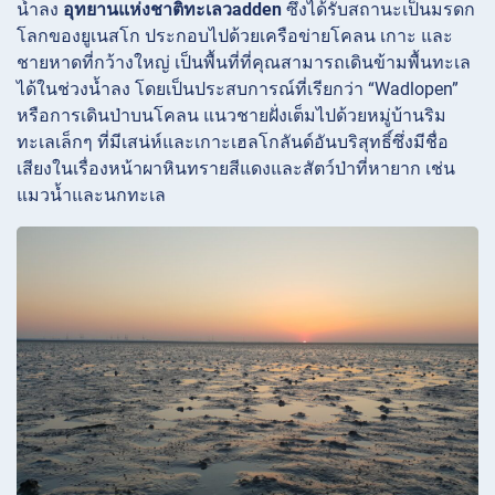
น้ำลง
อุทยานแห่งชาติทะเลวadden
ซึ่งได้รับสถานะเป็นมรดก
โลกของยูเนสโก ประกอบไปด้วยเครือข่ายโคลน เกาะ และ
ชายหาดที่กว้างใหญ่ เป็นพื้นที่ที่คุณสามารถเดินข้ามพื้นทะเล
ได้ในช่วงน้ำลง โดยเป็นประสบการณ์ที่เรียกว่า “Wadlopen”
หรือการเดินป่าบนโคลน แนวชายฝั่งเต็มไปด้วยหมู่บ้านริม
ทะเลเล็กๆ
ที่มีเสน่ห์และเกาะเฮลโกลันด์อันบริสุทธิ์ซึ่งมีชื่อ
เสียงในเรื่องหน้าผาหินทรายสีแดงและสัตว์ป่าที่หายาก เช่น
แมวน้ำและนกทะเล