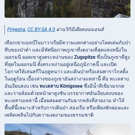
Priyesha
,
CC BY-SA 4.0
ผ่านวิกิมีเดียคอมมอนส์
เทือกเขาแอลป์ในบาวาเรียมีความแตกต่างอย่างโดดเด่นกับป่า
ทึบของป่าดำ และมีทัศนียภาพภูเขาที่งดงามที่สุดแห่งหนึ่งใน
เยอรมนี ยอดเขาสูงตระหง่านของ
Zugspitze
ซึ่งเป็นภูเขาที่สูง
ที่สุดในเยอรมนี ตั้งตระหง่านอยู่เหนือภูมิภาคนี้ และเปิด
โอกาสให้เล่นสกีในฤดูหนาว และเดินป่าหรือเล่นพาราไกลดิ้ง
ในฤดูร้อน เบื้องล่างของภูเขาอันสง่างามเหล่านี้ คือ ทะเลสาบ
อันเงียบสงบ เช่น
ทะเลสาบ Königssee
ซึ่งมีน้ำสีเขียวมรกต
และรายล้อมด้วยหน้าผาสูงชัน บรรยากาศอันเงียบสงบของ
ทะเลสาบเหล่านี้ เมื่อผสมผสานกับฉากหลังที่สวยงาม ทำให้
พื้นที่นี้เหมาะสำหรับการเดินป่า ล่องเรือ หรือเพียงพักผ่อนและ
เพลิดเพลินไปกับความงดงามของธรรมชาติ