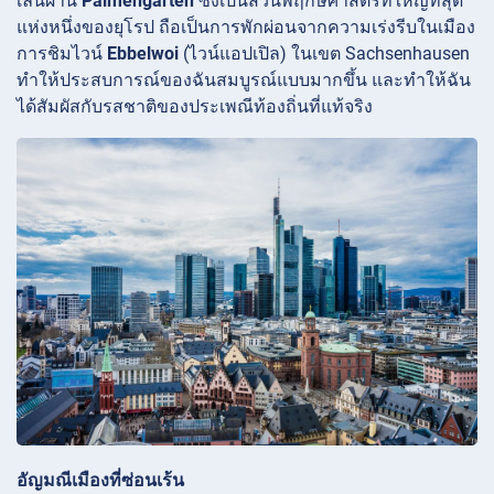
เล่นผ่าน
Palmengarten
ซึ่งเป็นสวนพฤกษศาสตร์ที่ใหญ่ที่สุด
แห่งหนึ่งของยุโรป ถือเป็นการพักผ่อนจากความเร่งรีบในเมือง
การชิมไวน์
Ebbelwoi
(ไวน์แอปเปิล) ในเขต Sachsenhausen
ทำให้ประสบการณ์ของฉันสมบูรณ์แบบมากขึ้น และทำให้ฉัน
ได้สัมผัสกับรสชาติของประเพณีท้องถิ่นที่แท้จริง
อัญมณีเมืองที่ซ่อนเร้น