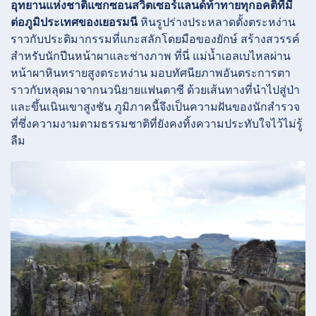
อุทยานแห่งชาติแซกซอนสวิตเซอร์แลนด์ท้าทายทุกอคติที่มี
ต่อภูมิประเทศของเยอรมนี
หินรูปร่างประหลาดตั้งตระหง่าน
ราวกับประติมากรรมที่แกะสลักโดยมือของยักษ์ สร้างสวรรค์
สำหรับนักปีนหน้าผาและช่างภาพ ที่นี่
แม่น้ำเอลเบไหลผ่าน
หน้าผาหินทรายสูงตระหง่าน มอบทัศนียภาพอันตระการตา
ราวกับหลุดมาจากนวนิยายแฟนตาซี ด้วยเส้นทางที่นำไปสู่ป่า
และขึ้นเนินเขาสูงชัน ภูมิภาคนี้จึงเป็นความฝันของนักสำรวจ
ที่ซึ่งความงามตามธรรมชาติที่ยังคงทิ้งความประทับใจไว้ไม่รู้
ลืม