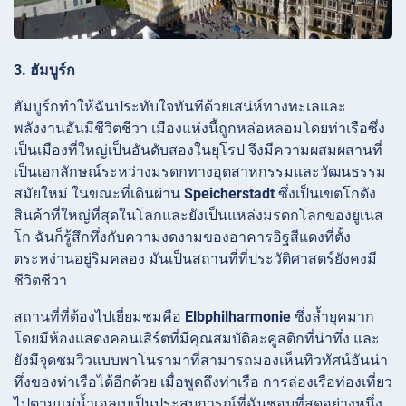
3. ฮัมบูร์ก
ฮัมบูร์กทำให้ฉันประทับใจทันทีด้วยเสน่ห์ทางทะเลและ
พลังงานอันมีชีวิตชีวา เมืองแห่งนี้ถูกหล่อหลอมโดยท่าเรือซึ่ง
เป็นเมืองที่ใหญ่เป็นอันดับสองในยุโรป จึงมีความผสมผสานที่
เป็นเอกลักษณ์ระหว่างมรดกทางอุตสาหกรรมและวัฒนธรรม
สมัยใหม่ ในขณะที่เดินผ่าน
Speicherstadt
ซึ่งเป็นเขตโกดัง
สินค้าที่ใหญ่ที่สุดในโลกและยังเป็นแหล่งมรดกโลกของยูเนส
โก ฉันก็รู้สึกทึ่งกับความงดงามของอาคารอิฐสีแดงที่ตั้ง
ตระหง่านอยู่ริมคลอง มันเป็นสถานที่ที่ประวัติศาสตร์ยังคงมี
ชีวิตชีวา
สถานที่ที่ต้องไปเยี่ยมชมคือ
Elbphilharmonie
ซึ่งล้ำยุคมาก
โดยมีห้องแสดงคอนเสิร์ตที่มีคุณสมบัติอะคูสติกที่น่าทึ่ง และ
ยังมีจุดชมวิวแบบพาโนรามาที่สามารถมองเห็นทิวทัศน์อันน่า
ทึ่งของท่าเรือได้อีกด้วย เมื่อพูดถึงท่าเรือ การล่องเรือท่องเที่ยว
ไปตามแม่น้ำเอลเบเป็นประสบการณ์ที่ฉันชอบที่สุดอย่างหนึ่ง