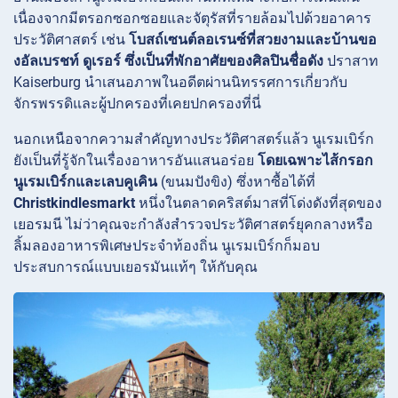
เนื่องจากมีตรอกซอกซอยและจัตุรัสที่รายล้อมไปด้วยอาคาร
ประวัติศาสตร์ เช่น
โบสถ์เซนต์ลอเรนซ์ที่สวยงามและบ้านขอ
งอัลเบรชท์ ดูเรอร์ ซึ่งเป็นที่พักอาศัยของศิลปินชื่อดัง
ปราสาท
Kaiserburg นำเสนอภาพในอดีตผ่านนิทรรศการเกี่ยวกับ
จักรพรรดิและผู้ปกครองที่เคยปกครองที่นี่
นอกเหนือจากความสำคัญทางประวัติศาสตร์แล้ว นูเรมเบิร์ก
ยังเป็นที่รู้จักในเรื่องอาหารอันแสนอร่อย
โดยเฉพาะไส้กรอก
นูเรมเบิร์กและเลบคูเคิน
(ขนมปังขิง) ซึ่งหาซื้อได้ที่
Christkindlesmarkt
หนึ่งในตลาดคริสต์มาสที่โด่งดังที่สุดของ
เยอรมนี ไม่ว่าคุณจะกำลังสำรวจประวัติศาสตร์ยุคกลางหรือ
ลิ้มลองอาหารพิเศษประจำท้องถิ่น นูเรมเบิร์กก็มอบ
ประสบการณ์แบบเยอรมันแท้ๆ ให้กับคุณ