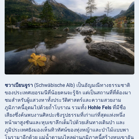
ชวาเบียนจูรา
(Schwäbische Alb) เป็นอัญมณีทางธรรมชาติ
ของประเทศเยอรมนีที่น้อยคนจะรู้จัก แต่เป็นสถานที่ที่ต้องมา
ชมสำหรับผู้แสวงหาทั้งประวัติศาสตร์และความสวยงาม
ภูมิภาคนี้อุดมไปด้วยถ้ำโบราณ รวมทั้ง
Hohle Fels
ที่มีชื่อ
เสียงซึ่งค้นพบงานศิลปะเชิงรูปธรรมที่เก่าแก่ที่สุดแห่งหนึ่ง
หน้าผาสูงชันและหุบเขาลึกเต็มไปด้วยเส้นทางเดินป่า และ
ภูมิประเทศยังมองเห็นทิวทัศน์ของทุ่งหญ้าและป่าไม้แบบพา
โนรามาอีกด้วย
แม่น้ำดานูบไหลผ่านภูมิภาคนี้สร้างหุบเขาอัน