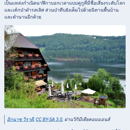
เป็นแหล่งกำเนิดนาฬิกาบอกเวลาแบบคูกูที่มีชื่อเสียงระดับโลก
และเค้กป่าดำรสเลิศ
ส่วนป่าทึบยังเต็มไปด้วยนิทานพื้นบ้าน
และตำนานอีกด้วย
อิกนาซ วิราดี
,
CC BY-SA 3.0
, ผ่านวิกิมีเดียคอมมอนส์