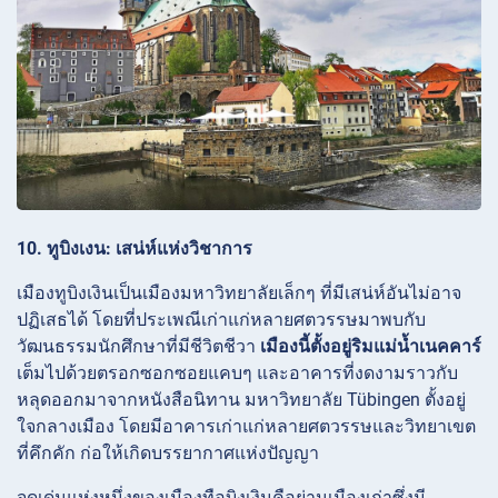
10. ทูบิงเงน: เสน่ห์แห่งวิชาการ
เมืองทูบิงเงินเป็นเมืองมหาวิทยาลัยเล็กๆ ที่มีเสน่ห์อันไม่อาจ
ปฏิเสธได้ โดยที่ประเพณีเก่าแก่หลายศตวรรษมาพบกับ
วัฒนธรรมนักศึกษาที่มีชีวิตชีวา
เมืองนี้ตั้งอยู่ริมแม่น้ำเนคคาร์
เต็มไปด้วยตรอกซอกซอยแคบๆ และอาคารที่งดงามราวกับ
หลุดออกมาจากหนังสือนิทาน มหาวิทยาลัย
Tübingen ตั้งอยู่
ใจกลางเมือง โดยมีอาคารเก่าแก่หลายศตวรรษและวิทยาเขต
ที่คึกคัก ก่อให้เกิดบรรยากาศแห่งปัญญา
จุดเด่นแห่งหนึ่งของเมืองทือบิงเงินคือย่านเมืองเก่าซึ่งมี