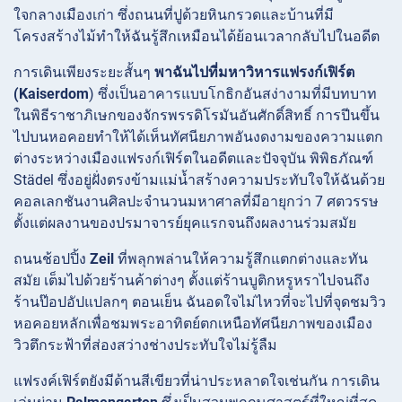
ใจกลางเมืองเก่า ซึ่งถนนที่ปูด้วยหินกรวดและบ้านที่มี
โครงสร้างไม้ทำให้ฉันรู้สึกเหมือนได้ย้อนเวลากลับไปในอดีต
การเดินเพียงระยะสั้นๆ
พาฉันไปที่มหาวิหารแฟรงก์เฟิร์ต
(Kaiserdom
) ซึ่งเป็นอาคารแบบโกธิกอันสง่างามที่มีบทบาท
ในพิธีราชาภิเษกของจักรพรรดิโรมันอันศักดิ์สิทธิ์ การปีนขึ้น
ไปบนหอคอยทำให้ได้เห็นทัศนียภาพอันงดงามของความแตก
ต่างระหว่างเมืองแฟรงก์เฟิร์ตในอดีตและปัจจุบัน พิพิธภัณฑ์
Städel ซึ่งอยู่ฝั่งตรงข้ามแม่น้ำสร้างความประทับใจให้ฉันด้วย
คอลเลกชันงานศิลปะจำนวนมหาศาลที่มีอายุกว่า 7 ศตวรรษ
ตั้งแต่ผลงานของปรมาจารย์ยุคแรกจนถึงผลงานร่วมสมัย
ถนนช้อปปิ้ง
Zeil
ที่พลุกพล่านให้ความรู้สึกแตกต่างและทัน
สมัย เต็มไปด้วยร้านค้าต่างๆ ตั้งแต่ร้านบูติกหรูหราไปจนถึง
ร้านป๊อปอัปแปลกๆ ตอนเย็น
ฉันอดใจไม่ไหวที่จะไปที่จุดชมวิว
หอคอยหลักเพื่อชมพระอาทิตย์ตกเหนือทัศนียภาพของเมือง
วิวตึกระฟ้าที่ส่องสว่างช่างประทับใจไม่รู้ลืม
แฟรงค์เฟิร์ตยังมีด้านสีเขียวที่น่าประหลาดใจเช่นกัน การเดิน