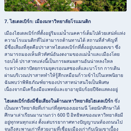
7. ไฮเดลเบิร์ก: เมืองมหาวิทยาลัยโรแมนติก
เมืองไฮเดลเบิร์กที่ตั้งอยู่ริมแม่น้ำเนคคาร์เต็มไปด้วยเสน่ห์แห่ง
ความโรแมนติกที่ไม่สามารถต้านทานได้ สถานที่สำคัญที่
มีชื่อเสียงที่สุดคือปราสาทไฮเดลเบิร์กที่ตั้งอยู่บนยอดเขา
ซึ่ง
สามารถมองเห็นทิวทัศน์อันงดงามของแม่น้ำและเมืองโดย
รอบได้ ปราสาทแห่งนี้เป็นการผสมผสานอันน่าหลงใหล
ระหว่างสถาปัตยกรรมยุคเรอเนสซองส์และบาโรก การเดิน
ผ่านบริเวณปราสาททำให้รู้สึกเหมือนก้าวเข้าไปในเทพนิยาย
ฉันพบว่าพิพิธภัณฑ์ยาของปราสาทน่าสนใจเป็นพิเศษ
เนื่องจากมีเครื่องมือแพทย์และยาอายุนับร้อยปีจัดแสดงอยู่
ไฮเดลเบิร์กยังมีชื่อเสียงในด้านมหาวิทยาลัยไฮเดลเบิร์ก
ซึ่ง
เป็นมหาวิทยาลัยที่เก่าแก่ที่สุดของเยอรมนี โดยนักศึกษาได้
ศึกษาเล่าเรียนมานานกว่า 600 ปี อิทธิพลของมหาวิทยาลัยมี
อยู่ทุกหนทุกแห่ง
ตั้งแต่บรรยากาศทางปัญญาบนท้องถนนไป
จนถึงสะพานเก่าที่สวยงามที่เชื่อมเมืองเก่ากับเนินเขาเบื้อง