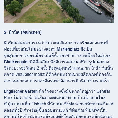
2. มิวนิค (München)
มิวนิคผสมผสานระหว่างประเพณีแบบบาวาเรียและสถานที่
ท่องเที่ยวสมัยใหม่อย่างลงตัว
Marienplatz
ซึ่งเป็น
จุดศูนย์กลางของเมือง เป็นที่ตั้งของศาลากลางเมืองใหม่และ
Glockenspiel
ที่มีชื่อเสียง ซึ่งมีการแสดงนาฬิการูปคนอย่าง
วิจิตรบรรจงวันละ 2 ครั้ง ดึงดูดฝูงชนจำนวนมาก ใกล้ๆ กันนั้น
ตลาด Viktualienmarkt ที่คึกคักนั้นจำหน่ายผลิตภัณฑ์ท้องถิ่น
สดๆ เหมาะแก่การลองลิ้มรสชาติอาหารมิวนิคอย่างรวดเร็ว
Englischer Garten
ที่กว้างขวางซึ่งมีขนาดใหญ่กว่า Central
Park ในนิวยอร์ก มีเส้นทางเดินที่สวยงาม ร้านน้ำชาสไตล์
ญี่ปุ่น และคลื่น Eisbach ที่นักเล่นเซิร์ฟสามารถท้าทายคลื่นได้
ตลอดทั้งปี สำหรับผู้ชื่นชอบยานยนต์ พิพิธภัณฑ์
BMW เป็น
สถานที่ให้เข้าชมแบรนด์รถยนต์ที่โด่งดังที่สุดแบรนด์หนึ่งของ