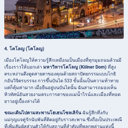
4. โคโลญ (โคโลญ)
เมืองโคโลญให้ความรู้สึกเหมือนเป็นเมืองที่ทุกมุมถนนล้วนมี
เรื่องราวให้บอกเล่า
มหาวิหารโคโลญ (Kölner Dom)
ที่สูง
ตระหง่านดึงดูดสายตาของคุณด้วยสถาปัตยกรรมแบบโกธิ
กอันวิจิตรบรรจง การขึ้นบันได 533 ขั้นนั้นเป็นความท้าทาย
แต่ก็คุ้มค่ามาก เมื่อยืนอยู่บนบันไดนั้น ฉันสามารถมองเห็น
ทิวทัศน์อันสวยงามตระการตาของแม่น้ำไรน์และเมืองที่ทอด
ยาวอยู่เบื้องล่างได้
ขณะเดินไปตามสะพานโฮเฮนโซลเลิร์น
ฉันรู้สึกทึ่งกับ
แม่กุญแจคู่รักนับพันที่ติดอยู่กับราวสะพาน ซึ่งถือเป็นประเพณี
ที่เพิ่มสัมผัสส่วนตัวให้กับสถานที่สำคัญที่พลุกพล่านแห่งนี้