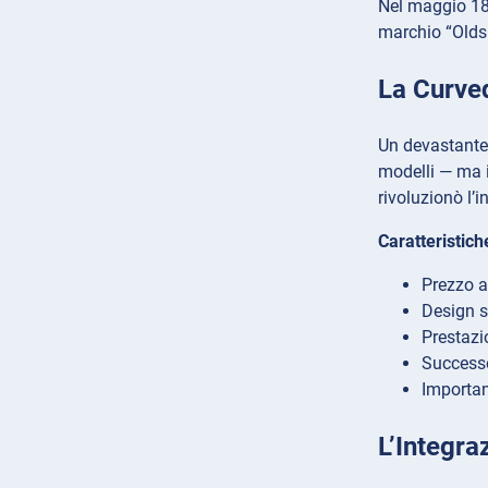
Nel maggio 189
marchio “Oldsm
La Curve
Un devastante 
modelli — ma i
rivoluzionò l’
Caratteristich
Prezzo ac
Design s
Prestazi
Successo
Importan
L’Integra