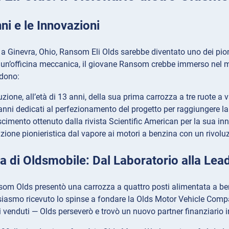
nni e le Innovazioni
a Ginevra, Ohio, Ransom Eli Olds sarebbe diventato uno dei pionie
i un’officina meccanica, il giovane Ransom crebbe immerso nel m
udono:
zione, all’età di 13 anni, della sua prima carrozza a tre ruote a 
anni dedicati al perfezionamento del progetto per raggiungere la
oscimento ottenuto dalla rivista Scientific American per la sua in
izione pionieristica dal vapore ai motori a benzina con un rivol
a di Oldsmobile: Dal Laboratorio alla Lea
om Olds presentò una carrozza a quattro posti alimentata a ben
iasmo ricevuto lo spinse a fondare la Olds Motor Vehicle Compan
li venduti — Olds perseverò e trovò un nuovo partner finanziario