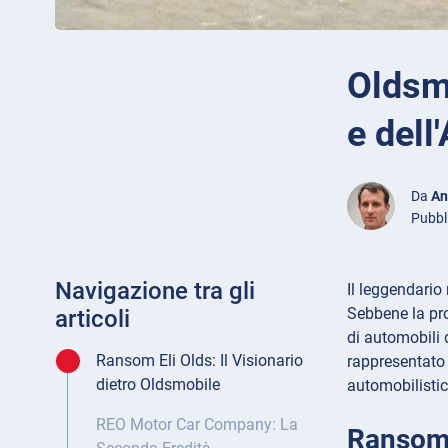
Oldsmo
e dell
Da
An
Pubbl
Navigazione tra gli
Il leggendario
Sebbene la pro
articoli
di automobili 
Ransom Eli Olds: Il Visionario
rappresentato 
dietro Oldsmobile
automobilistic
REO Motor Car Company: La
Ransom E