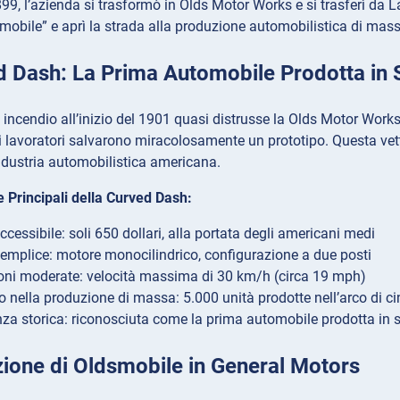
9, l’azienda si trasformò in Olds Motor Works e si trasferì da L
obile” e aprì la strada alla produzione automobilistica di mas
d Dash: La Prima Automobile Prodotta in 
incendio all’inizio del 1901 quasi distrusse la Olds Motor Works
 lavoratori salvarono miracolosamente un prototipo. Questa vet
industria automobilistica americana.
e Principali della Curved Dash:
cessibile: soli 650 dollari, alla portata degli americani medi
emplice: motore monocilindrico, configurazione a due posti
oni moderate: velocità massima di 30 km/h (circa 19 mph)
 nella produzione di massa: 5.000 unità prodotte nell’arco di c
za storica: riconosciuta come la prima automobile prodotta in seri
zione di Oldsmobile in General Motors