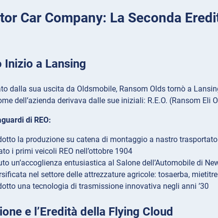
or Car Company: La Seconda Eredit
Inizio a Lansing
to dalla sua uscita da Oldsmobile, Ransom Olds tornò a Lansing
me dell’azienda derivava dalle sue iniziali: R.E.O. (Ransom Eli O
raguardi di REO:
dotto la produzione su catena di montaggio a nastro trasportato
ato i primi veicoli REO nell’ottobre 1904
uto un’accoglienza entusiastica al Salone dell’Automobile di N
rsificata nel settore delle attrezzature agricole: tosaerba, mietit
dotto una tecnologia di trasmissione innovativa negli anni ’30
ione e l’Eredità della Flying Cloud