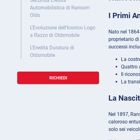
Seconda Eredità
Automobilistica di Ransom
I Primi A
Olds
L’Evoluzione dell’Iconico Logo
Nato nel 1864 
a Razzo di Oldsmobile
proprietario d
successi incl
L’Eredità Duratura di
Oldsmobile
La costru
Quattro 
Il ricon
RICHIEDI
La trans
La Nascit
Nel 1897, Rans
caloroso entus
solo sei veico