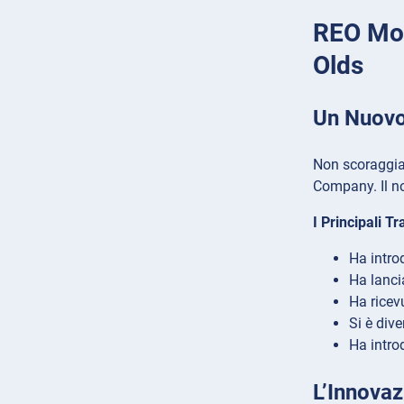
REO Mot
Olds
Un Nuovo 
Non scoraggia
Company. Il no
I Principali T
Ha intro
Ha lanci
Ha ricev
Si è dive
Ha intro
L’Innovaz