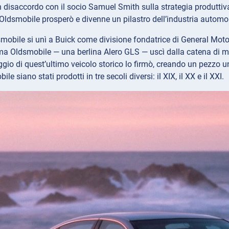
n disaccordo con il socio Samuel Smith sulla strategia produtti
Oldsmobile prosperò e divenne un pilastro dell’industria automo
mobile si unì a Buick come divisione fondatrice di General Moto
tima Oldsmobile — una berlina Alero GLS — uscì dalla catena di m
gio di quest’ultimo veicolo storico lo firmò, creando un pezzo uni
le siano stati prodotti in tre secoli diversi: il XIX, il XX e il XXI.