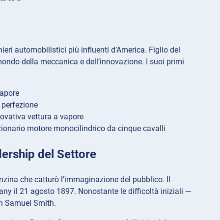
ri automobilistici più influenti d’America. Figlio del
ondo della meccanica e dell’innovazione. I suoi primi
vapore
 perfezione
novativa vettura a vapore
uzionario motore monocilindrico da cinque cavalli
dership del Settore
zina che catturò l’immaginazione del pubblico. Il
y il 21 agosto 1897. Nonostante le difficoltà iniziali —
 in Samuel Smith.